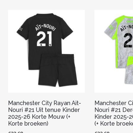
variaties.
Deze
optie
kan
gekozen
worden
op
de
productpagina
Manchester City Rayan Ait-
Manchester Ci
Nouri #21 Uit tenue Kinder
Nouri #21 De
2025-26 Korte Mouw (+
Kinder 2025-
Korte broeken)
(+ Korte broek