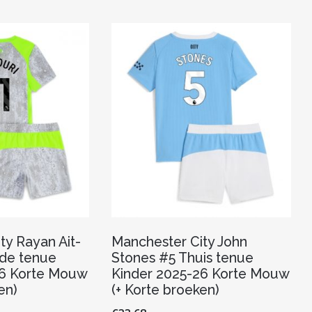
variaties.
variaties.
Deze
Deze
optie
optie
kan
kan
gekozen
gekozen
worden
worden
op
op
de
de
productpagina
productpagina
ty Rayan Ait-
Manchester City John
rde tenue
Stones #5 Thuis tenue
26 Korte Mouw
Kinder 2025-26 Korte Mouw
en)
(+ Korte broeken)