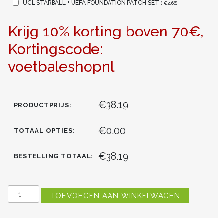
UCL STARBALL + UEFA FOUNDATION PATCH SET
(
+
€
2.66
)
Krijg 10% korting boven 70€,
Kortingscode:
voetbaleshopnl
€38.19
PRODUCTPRIJS:
€0.00
TOTAAL OPTIES:
€38.19
BESTELLING TOTAAL:
DAMES
TOEVOEGEN AAN WINKELWAGEN
MANCHESTER
CITY
RODRI