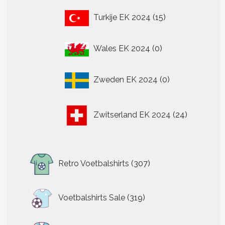
15
Turkije EK 2024
15
producten
0
Wales EK 2024
0
producten
0
Zweden EK 2024
0
producten
24
Zwitserland EK 2024
24
producten
307
Retro Voetbalshirts
307
producten
319
Voetbalshirts Sale
319
producten