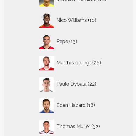
producten
10
Nico Williams
10
producten
13
Pepe
13
producten
26
Matthijs de Ligt
26
producten
22
Paulo Dybala
22
producten
18
Eden Hazard
18
producten
32
Thomas Muller
32
producten