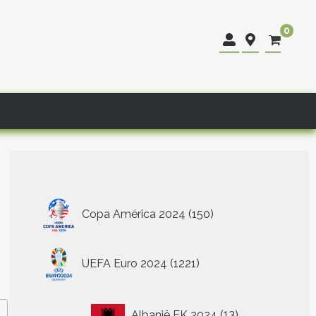
0
150
Copa América 2024
150
producten
1221
UEFA Euro 2024
1221
producten
13
Albanië EK 2024
13