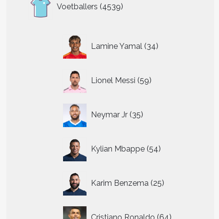
4539
Voetballers
4539
producten
34
Lamine Yamal
34
producten
59
Lionel Messi
59
producten
35
Neymar Jr
35
producten
54
Kylian Mbappe
54
producten
25
Karim Benzema
25
producten
64
Cristiano Ronaldo
64