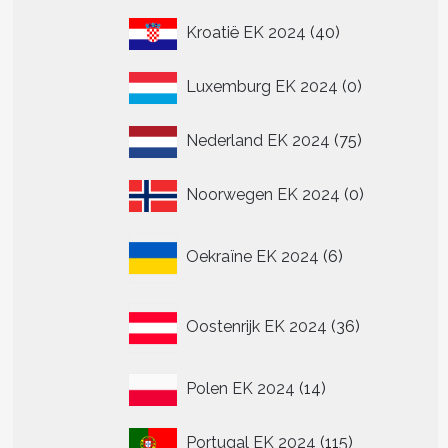
40
Kroatië EK 2024
40
producten
0
Luxemburg EK 2024
0
producten
75
Nederland EK 2024
75
producten
0
Noorwegen EK 2024
0
producten
6
Oekraïne EK 2024
6
producten
36
Oostenrijk EK 2024
36
producten
14
Polen EK 2024
14
producten
115
Portugal EK 2024
115