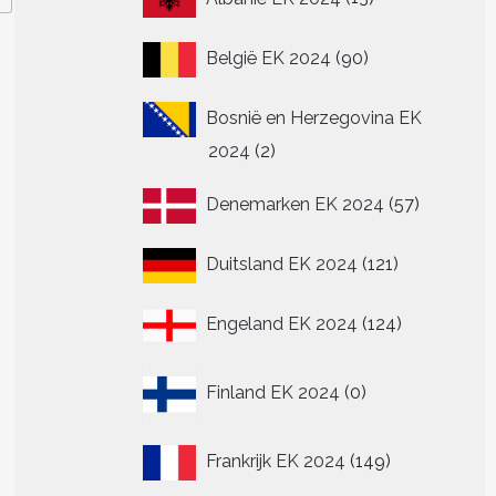
producten
90
België EK 2024
90
producten
Bosnië en Herzegovina EK
2
2024
2
producten
57
Denemarken EK 2024
57
producte
121
Duitsland EK 2024
121
producten
124
Engeland EK 2024
124
producten
0
Finland EK 2024
0
producten
149
Frankrijk EK 2024
149
producten