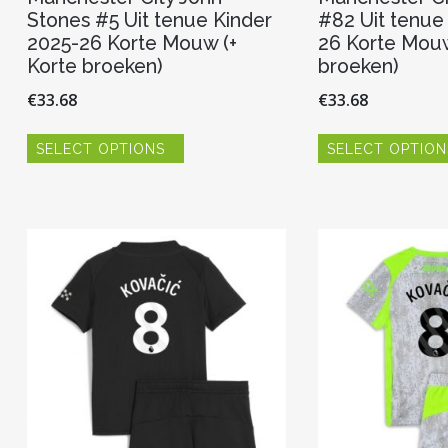
Stones #5 Uit tenue Kinder
#82 Uit tenue
2025-26 Korte Mouw (+
26 Korte Mouw
Korte broeken)
broeken)
€
33.68
€
33.68
Dit
SELECT OPTIONS
SELECT OPTION
product
heeft
meerdere
variaties.
Deze
optie
kan
gekozen
worden
op
de
productpagina