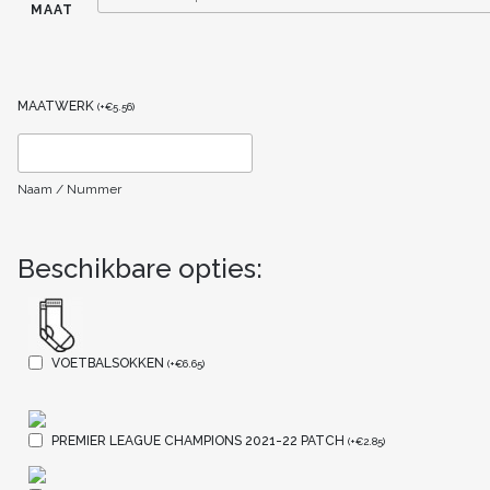
MAAT
MAATWERK
(
+
€
5.56
)
Naam / Nummer
Beschikbare opties:
VOETBALSOKKEN
(
+
€
6.65
)
PREMIER LEAGUE CHAMPIONS 2021-22 PATCH
(
+
€
2.85
)