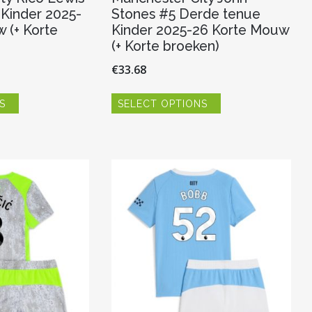
 Kinder 2025-
Stones #5 Derde tenue
 (+ Korte
Kinder 2025-26 Korte Mouw
(+ Korte broeken)
€
33.68
Dit
Dit
S
SELECT OPTIONS
product
product
heeft
heeft
meerdere
meerdere
variaties.
variaties.
Deze
Deze
optie
optie
kan
kan
gekozen
gekozen
worden
worden
op
op
de
de
productpagina
productpagina