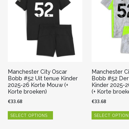
Manchester City Oscar
Manchester Ci
Bobb #52 Uit tenue Kinder
Bobb #52 Der
2025-26 Korte Mouw (+
Kinder 2025-
Korte broeken)
(+ Korte broek
€
33.68
€
33.68
Dit
SELECT OPTIONS
SELECT OPTION
product
heeft
meerdere