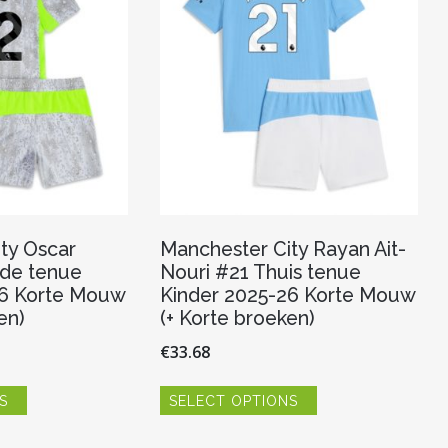
ty Oscar
Manchester City Rayan Ait-
de tenue
Nouri #21 Thuis tenue
26 Korte Mouw
Kinder 2025-26 Korte Mouw
en)
(+ Korte broeken)
€
33.68
Dit
Dit
S
SELECT OPTIONS
product
product
heeft
heeft
meerdere
meerdere