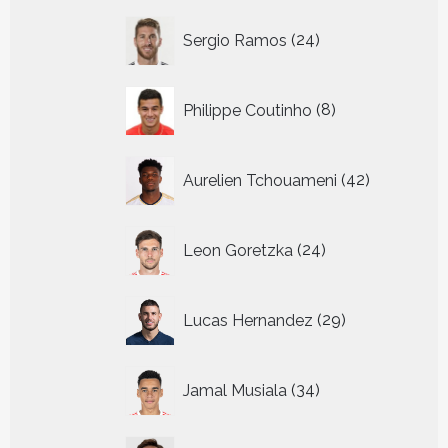
24
Sergio Ramos
24
producten
8
Philippe Coutinho
8
producten
42
Aurelien Tchouameni
42
producten
24
Leon Goretzka
24
producten
29
Lucas Hernandez
29
producten
34
Jamal Musiala
34
producten
16