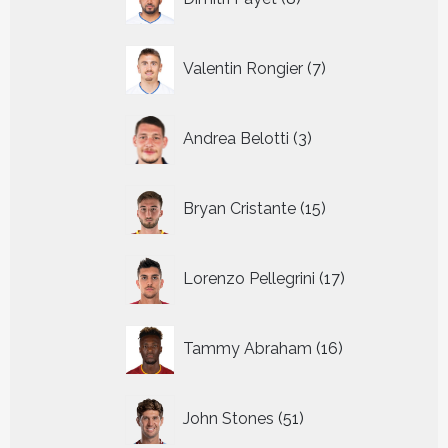
producten
7
Valentin Rongier
7
producten
3
Andrea Belotti
3
producten
15
Bryan Cristante
15
producten
17
Lorenzo Pellegrini
17
producten
16
Tammy Abraham
16
producten
51
John Stones
51
producten