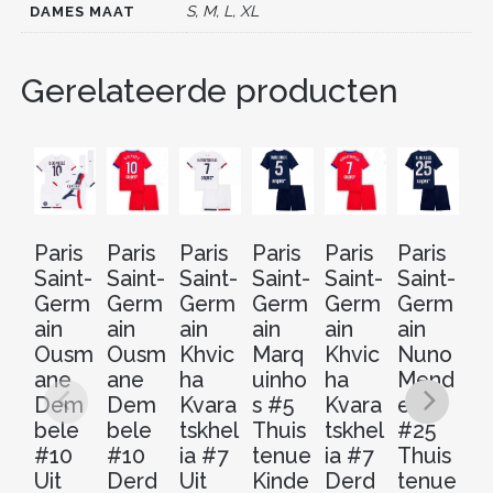
o
S, M, L, XL
DAMES MAAT
k
Gerelateerde producten
Paris
Paris
Paris
Paris
Paris
Paris
Pa
Saint-
Saint-
Saint-
Saint-
Saint-
Saint-
Sa
Germ
Germ
Germ
Germ
Germ
Germ
G
ain
ain
ain
ain
ain
ain
ai
Ousm
Ousm
Khvic
Marq
Khvic
Nuno
N
ane
ane
ha
uinho
ha
Mend
M
Dem
Dem
Kvara
s #5
Kvara
es
e
bele
bele
tskhel
Thuis
tskhel
#25
#
#10
#10
ia #7
tenue
ia #7
Thuis
Ui
Uit
Derd
Uit
Kinde
Derd
tenue
t