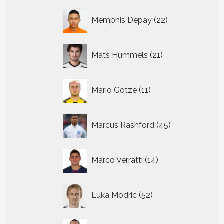
22
Memphis Depay
22
producten
21
Mats Hummels
21
producten
11
Mario Gotze
11
producten
45
Marcus Rashford
45
producten
14
Marco Verratti
14
producten
52
Luka Modric
52
producten
13