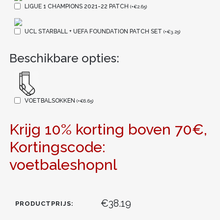
LIGUE 1 CHAMPIONS 2021-22 PATCH
(
+
€
2.65
)
UCL STARBALL + UEFA FOUNDATION PATCH SET
(
+
€
3.25
)
Beschikbare opties:
VOETBALSOKKEN
(
+
€
6.65
)
Krijg 10% korting boven 70€,
Kortingscode:
voetbaleshopnl
€38.19
PRODUCTPRIJS: