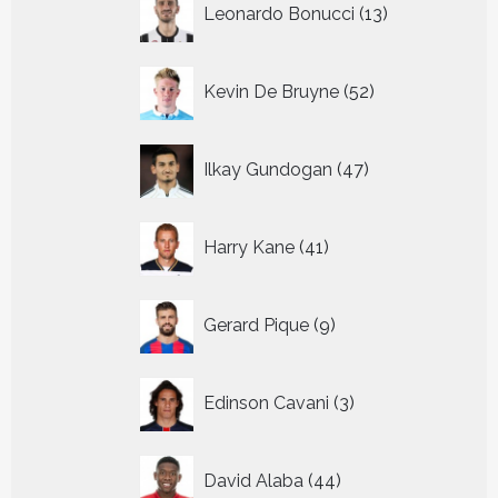
Leonardo Bonucci
13
producten
52
Kevin De Bruyne
52
producten
47
Ilkay Gundogan
47
producten
41
Harry Kane
41
producten
9
Gerard Pique
9
producten
3
Edinson Cavani
3
producten
44
David Alaba
44
producten