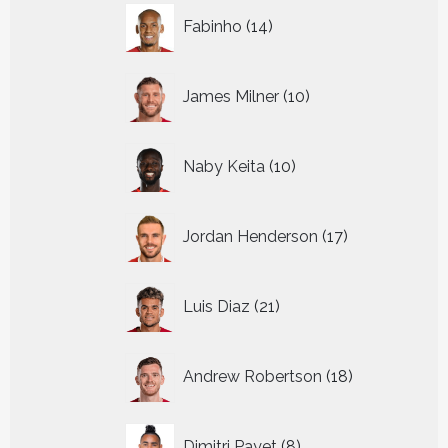
14
Fabinho
14
producten
10
James Milner
10
producten
10
Naby Keita
10
producten
17
Jordan Henderson
17
producten
21
Luis Diaz
21
producten
18
Andrew Robertson
18
producten
8
Dimitri Payet
8