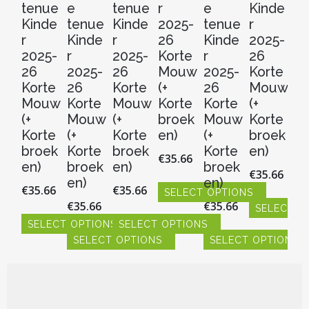
tenue
e
tenue
r
e
Kinde
Ki
Kinde
tenue
Kinde
2025-
tenue
r
r
r
Kinde
r
26
Kinde
2025-
20
2025-
r
2025-
Korte
r
26
2
26
2025-
26
Mouw
2025-
Korte
Ko
Korte
26
Korte
(+
26
Mouw
M
Mouw
Korte
Mouw
Korte
Korte
(+
(+
(+
Mouw
(+
broek
Mouw
Korte
Ko
Korte
(+
Korte
en)
(+
broek
b
broek
Korte
broek
Korte
en)
en
€
35.66
en)
broek
en)
broek
€
35.66
€
3
en)
en)
€
35.66
€
35.66
SELECT OPTIONS
€
35.66
€
35.66
SELECT O
S
Dit
SELECT OPTIONS
SELECT OPTIONS
product
Dit
Dit
heeft
SELECT OPTIONS
SELECT OPTIONS
product
pr
Dit
Dit
meerdere
heeft
hee
product
product
Dit
Dit
variaties.
meerdere
me
heeft
heeft
product
product
Deze
variaties.
vari
meerdere
meerdere
heeft
heeft
optie
Deze
De
variaties.
variaties.
meerdere
meerdere