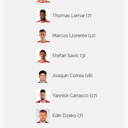
7
Thomas Lemar
7
producten
12
Marcos Llorente
12
producten
3
Stefan Savic
3
producten
18
Joaquin Correa
18
producten
17
Yannick Carrasco
17
producten
7
Edin Dzeko
7
producten