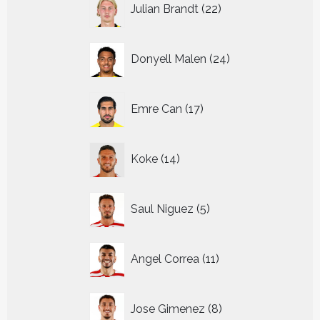
Julian Brandt
22
producten
24
Donyell Malen
24
producten
17
Emre Can
17
producten
14
Koke
14
producten
5
Saul Niguez
5
producten
11
Angel Correa
11
producten
8
Jose Gimenez
8
producten