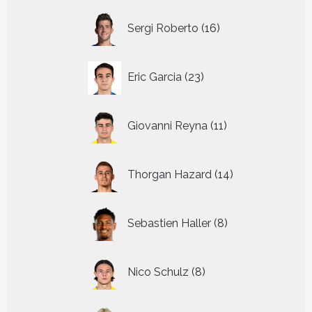
16
Sergi Roberto
16
producten
23
Eric Garcia
23
producten
11
Giovanni Reyna
11
producten
14
Thorgan Hazard
14
producten
8
Sebastien Haller
8
producten
8
Nico Schulz
8
producten
22