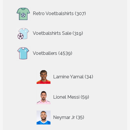
307
Retro Voetbalshirts
307
producten
319
Voetbalshirts Sale
319
producten
4539
Voetballers
4539
producten
34
Lamine Yamal
34
producten
59
Lionel Messi
59
producten
35
Neymar Jr
35
producten