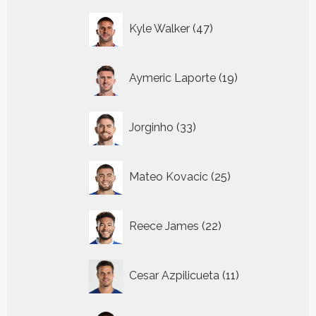
47
Kyle Walker
47
producten
19
Aymeric Laporte
19
producten
33
Jorginho
33
producten
25
Mateo Kovacic
25
producten
22
Reece James
22
producten
11
Cesar Azpilicueta
11
producten
9