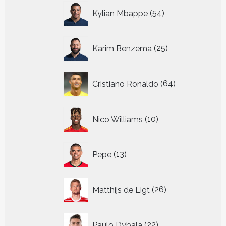
54
Kylian Mbappe
54
producten
25
Karim Benzema
25
producten
64
Cristiano Ronaldo
64
producten
10
Nico Williams
10
producten
13
Pepe
13
producten
26
Matthijs de Ligt
26
producten
22
Paulo Dybala
22