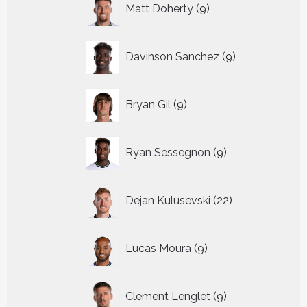
Matt Doherty
9
producten
9
Davinson Sanchez
9
producten
9
Bryan Gil
9
producten
9
Ryan Sessegnon
9
producten
22
Dejan Kulusevski
22
producten
9
Lucas Moura
9
producten
9
Clement Lenglet
9
producten