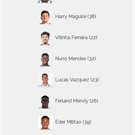
38
Harry Maguire
38
producten
22
Vitinha Ferreira
22
producten
32
Nuno Mendes
32
producten
23
Lucas Vazquez
23
producten
26
Ferland Mendy
26
producten
39
Eder Militao
39
producten