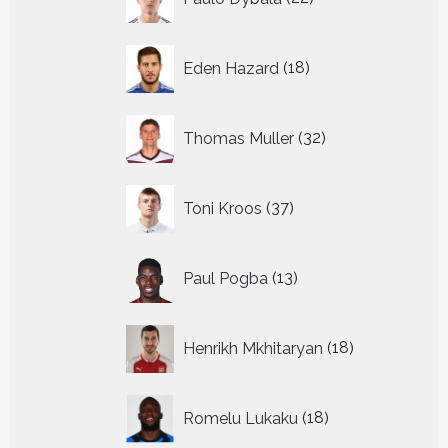
producten
18
Eden Hazard
18
producten
32
Thomas Muller
32
producten
37
Toni Kroos
37
producten
13
Paul Pogba
13
producten
18
Henrikh Mkhitaryan
18
producten
18
Romelu Lukaku
18
producten