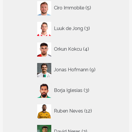
5
Ciro Immobile
5
producten
3
Luuk de Jong
3
producten
4
Orkun Kokcu
4
producten
9
Jonas Hofmann
9
producten
3
Borja Iglesias
3
producten
12
Ruben Neves
12
producten
3
David Neres
3