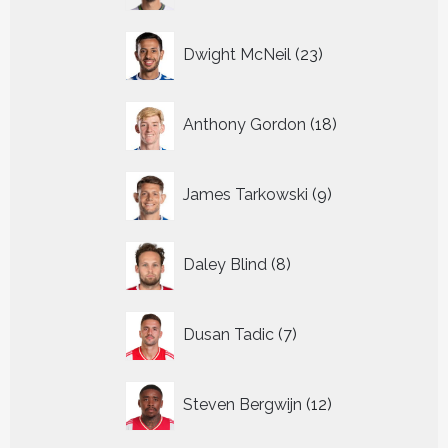
23
Dwight McNeil
23
producten
18
Anthony Gordon
18
producten
9
James Tarkowski
9
producten
8
Daley Blind
8
producten
7
Dusan Tadic
7
producten
12
Steven Bergwijn
12
producten