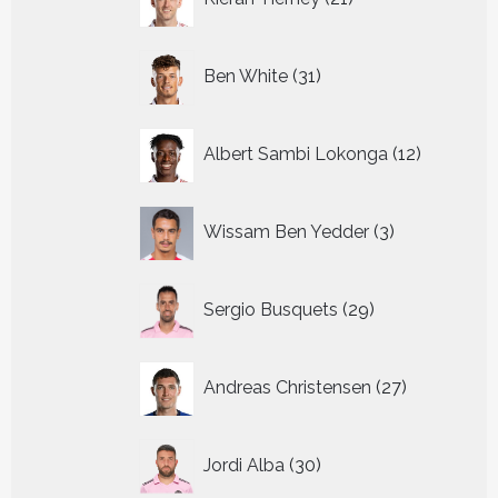
producten
31
Ben White
31
producten
12
Albert Sambi Lokonga
12
producte
3
Wissam Ben Yedder
3
producten
29
Sergio Busquets
29
producten
27
Andreas Christensen
27
producten
30
Jordi Alba
30
producten