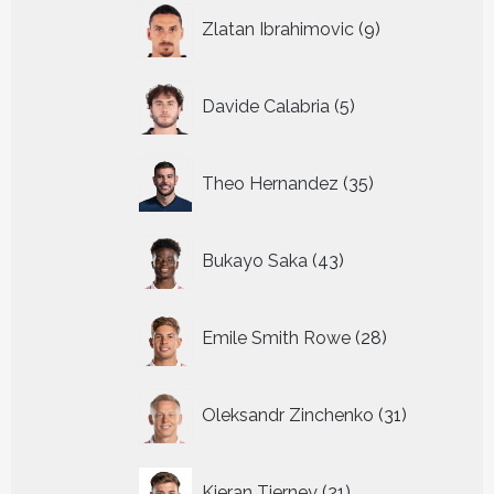
9
Zlatan Ibrahimovic
9
producten
5
Davide Calabria
5
producten
35
Theo Hernandez
35
producten
43
Bukayo Saka
43
producten
28
Emile Smith Rowe
28
producten
31
Oleksandr Zinchenko
31
producten
21
Kieran Tierney
21