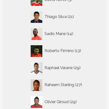
producten
21
Thiago Silva
21
producten
14
Sadio Mane
14
producten
13
Roberto Firmino
13
producten
29
Raphael Varane
29
producten
27
Raheem Sterling
27
producten
29
Olivier Giroud
29
producten