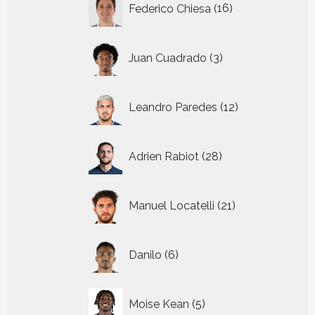
Federico Chiesa
16
producten
3
Juan Cuadrado
3
producten
12
Leandro Paredes
12
producten
28
Adrien Rabiot
28
producten
21
Manuel Locatelli
21
producten
6
Danilo
6
producten
5
Moise Kean
5
producten