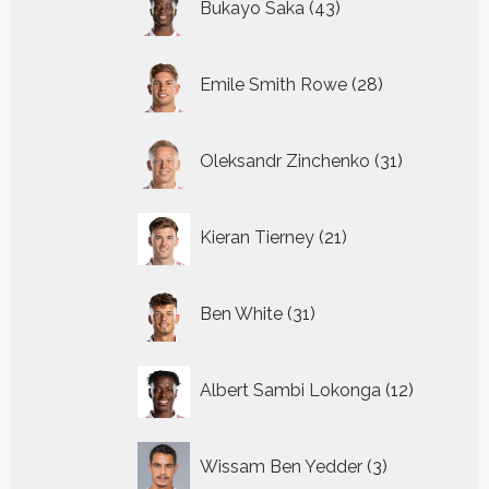
Bukayo Saka
43
producten
28
Emile Smith Rowe
28
producten
31
Oleksandr Zinchenko
31
producten
21
Kieran Tierney
21
producten
31
Ben White
31
producten
12
Albert Sambi Lokonga
12
producte
3
Wissam Ben Yedder
3
producten