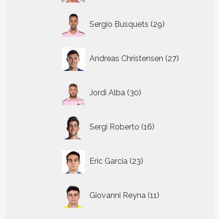
29
Sergio Busquets
29
producten
27
Andreas Christensen
27
producten
30
Jordi Alba
30
producten
16
Sergi Roberto
16
producten
23
Eric Garcia
23
producten
11
Giovanni Reyna
11
producten