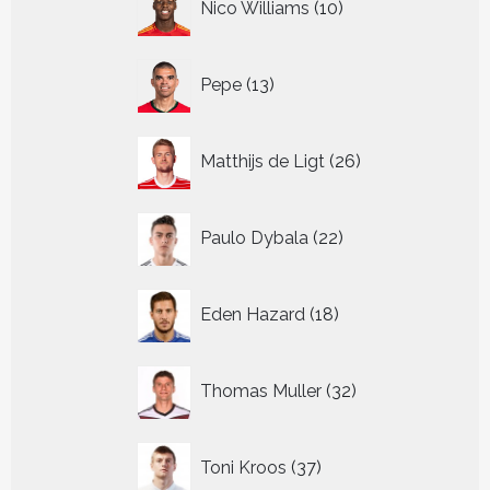
Nico Williams
10
producten
13
Pepe
13
producten
26
Matthijs de Ligt
26
producten
22
Paulo Dybala
22
producten
18
Eden Hazard
18
producten
32
Thomas Muller
32
producten
37
Toni Kroos
37
producten