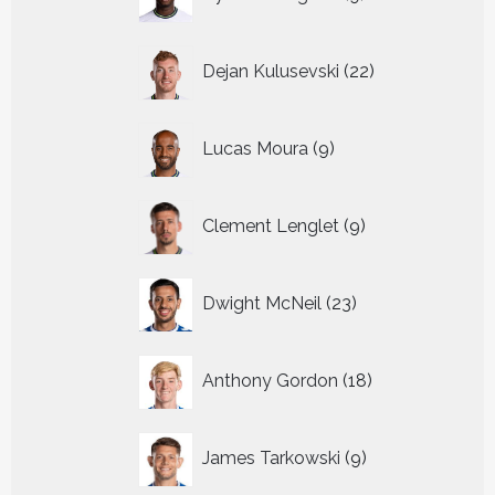
producten
22
Dejan Kulusevski
22
producten
9
Lucas Moura
9
producten
9
Clement Lenglet
9
producten
23
Dwight McNeil
23
producten
18
Anthony Gordon
18
producten
9
James Tarkowski
9
producten