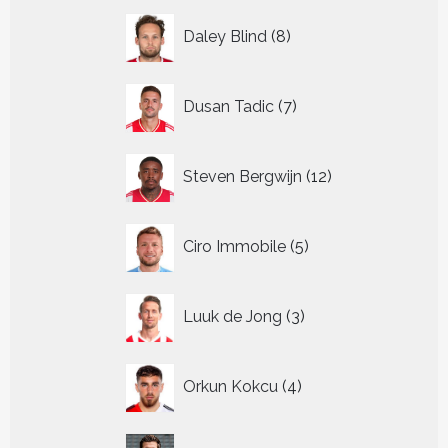
8
Daley Blind
8
producten
7
Dusan Tadic
7
producten
12
Steven Bergwijn
12
producten
5
Ciro Immobile
5
producten
3
Luuk de Jong
3
producten
4
Orkun Kokcu
4
producten
9