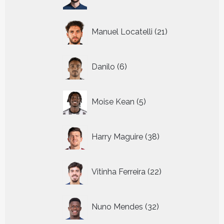
producten
21
Manuel Locatelli
21
producten
6
Danilo
6
producten
5
Moise Kean
5
producten
38
Harry Maguire
38
producten
22
Vitinha Ferreira
22
producten
32
Nuno Mendes
32
producten