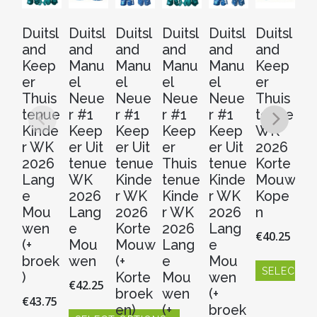
Duitsl
Duitsl
Duitsl
Duitsl
Duitsl
Duitsl
Du
and
and
and
and
and
and
a
Keep
Manu
Manu
Manu
Manu
Keep
K
er
el
el
el
el
er
er
Thuis
Neue
Neue
Neue
Neue
Thuis
t
tenue
r #1
r #1
r #1
r #1
tenue
W
Kinde
Keep
Keep
Keep
Keep
WK
2
r WK
er Uit
er Uit
er
er Uit
2026
Ko
2026
tenue
tenue
Thuis
tenue
Korte
M
Lang
WK
Kinde
tenue
Kinde
Mouw
K
e
2026
r WK
Kinde
r WK
Kope
n
Mou
Lang
2026
r WK
2026
n
€
4
wen
e
Korte
2026
Lang
€
40.25
(+
Mou
Mouw
Lang
e
S
broek
wen
(+
e
Mou
SELECT O
Dit
)
Korte
Mou
wen
€
42.25
pr
Dit
broek
wen
(+
€
43.75
hee
product
en)
(+
broek