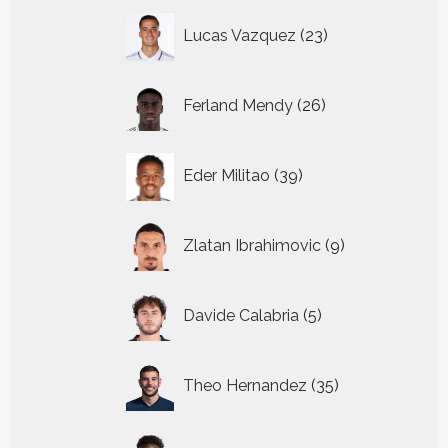
23
Lucas Vazquez
23
producten
26
Ferland Mendy
26
producten
39
Eder Militao
39
producten
9
Zlatan Ibrahimovic
9
producten
5
Davide Calabria
5
producten
35
Theo Hernandez
35
producten
43