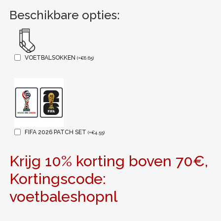
Beschikbare opties:
VOETBALSOKKEN
(
+
€
6.65
)
FIFA 2026 PATCH SET
(
+
€
4.55
)
Krijg 10% korting boven 70€,
Kortingscode:
voetbaleshopnl