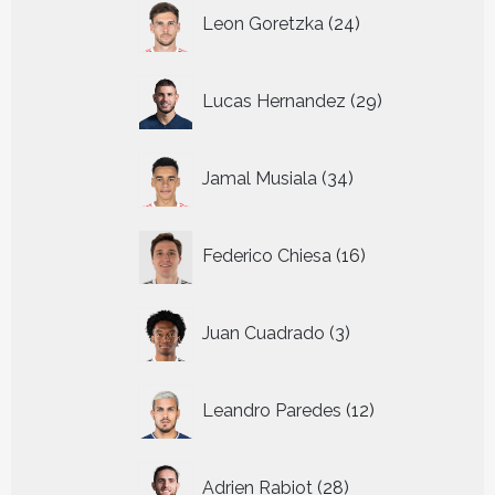
24
Leon Goretzka
24
producten
29
Lucas Hernandez
29
producten
34
Jamal Musiala
34
producten
16
Federico Chiesa
16
producten
3
Juan Cuadrado
3
producten
12
Leandro Paredes
12
producten
28
Adrien Rabiot
28