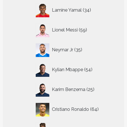
34
Lamine Yamal
34
producten
59
Lionel Messi
59
producten
35
Neymar Jr
35
producten
54
Kylian Mbappe
54
producten
25
Karim Benzema
25
producten
64
Cristiano Ronaldo
64
producten
10