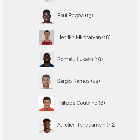
13
Paul Pogba
13
producten
18
Henrikh Mkhitaryan
18
producten
18
Romelu Lukaku
18
producten
24
Sergio Ramos
24
producten
8
Philippe Coutinho
8
producten
42
Aurelien Tchouameni
42
producten