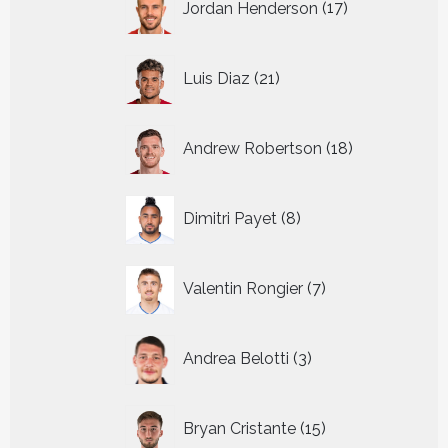
Jordan Henderson
17
producten
21
Luis Diaz
21
producten
18
Andrew Robertson
18
producten
8
Dimitri Payet
8
producten
7
Valentin Rongier
7
producten
3
Andrea Belotti
3
producten
15
Bryan Cristante
15
producten