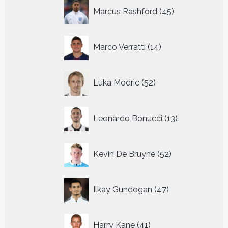
45
Marcus Rashford
45
producten
14
Marco Verratti
14
producten
52
Luka Modric
52
producten
13
Leonardo Bonucci
13
producten
52
Kevin De Bruyne
52
producten
47
Ilkay Gundogan
47
producten
41
Harry Kane
41