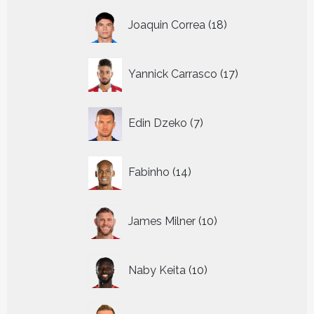
18
Joaquin Correa
18
producten
17
Yannick Carrasco
17
producten
7
Edin Dzeko
7
producten
14
Fabinho
14
producten
10
James Milner
10
producten
10
Naby Keita
10
producten
17