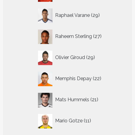
29
Raphael Varane
29
producten
27
Raheem Sterling
27
producten
29
Olivier Giroud
29
producten
22
Memphis Depay
22
producten
21
Mats Hummels
21
producten
11
Mario Gotze
11
producten