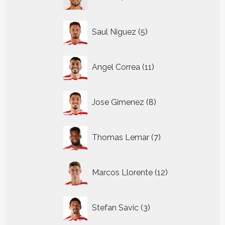
producten
5
Saul Niguez
5
producten
11
Angel Correa
11
producten
8
Jose Gimenez
8
producten
7
Thomas Lemar
7
producten
12
Marcos Llorente
12
producten
3
Stefan Savic
3
producten