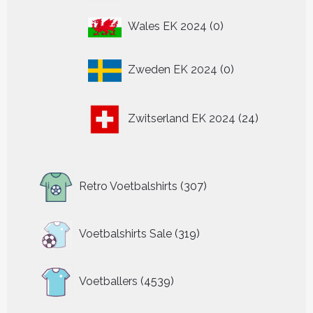
0
Wales EK 2024
0
producten
0
Zweden EK 2024
0
producten
24
Zwitserland EK 2024
24
producten
307
Retro Voetbalshirts
307
producten
319
Voetbalshirts Sale
319
producten
4539
Voetballers
4539
producten