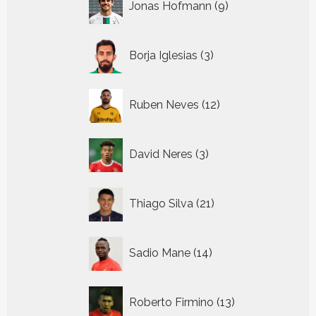
Jonas Hofmann
9
producten
3
Borja Iglesias
3
producten
12
Ruben Neves
12
producten
3
David Neres
3
producten
21
Thiago Silva
21
producten
14
Sadio Mane
14
producten
13
Roberto Firmino
13
producten