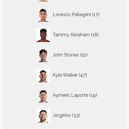
17
Lorenzo Pellegrini
17
producten
16
Tammy Abraham
16
producten
51
John Stones
51
producten
47
Kyle Walker
47
producten
19
Aymeric Laporte
19
producten
33
Jorginho
33
producten