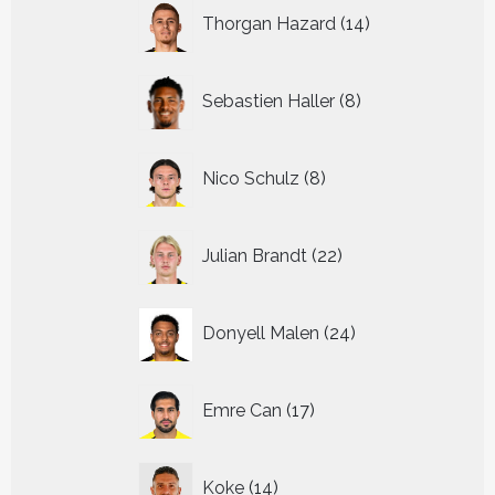
14
Thorgan Hazard
14
producten
8
Sebastien Haller
8
producten
8
Nico Schulz
8
producten
22
Julian Brandt
22
producten
24
Donyell Malen
24
producten
17
Emre Can
17
producten
14
Koke
14