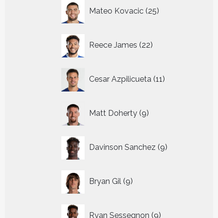
25
Mateo Kovacic
25
producten
22
Reece James
22
producten
11
Cesar Azpilicueta
11
producten
9
Matt Doherty
9
producten
9
Davinson Sanchez
9
producten
9
Bryan Gil
9
producten
9
Ryan Sessegnon
9