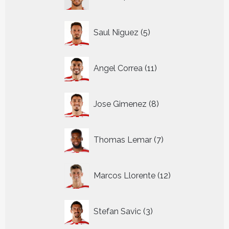
producten
5
Saul Niguez
5
producten
11
Angel Correa
11
producten
8
Jose Gimenez
8
producten
7
Thomas Lemar
7
producten
12
Marcos Llorente
12
producten
3
Stefan Savic
3
producten