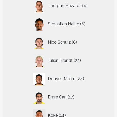
14
Thorgan Hazard
14
producten
8
Sebastien Haller
8
producten
8
Nico Schulz
8
producten
22
Julian Brandt
22
producten
24
Donyell Malen
24
producten
17
Emre Can
17
producten
14
Koke
14