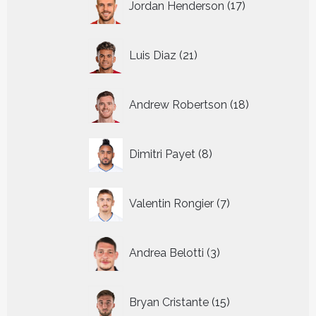
Jordan Henderson
17
producten
21
Luis Diaz
21
producten
18
Andrew Robertson
18
producten
8
Dimitri Payet
8
producten
7
Valentin Rongier
7
producten
3
Andrea Belotti
3
producten
15
Bryan Cristante
15
producten