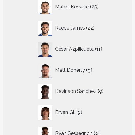
25
Mateo Kovacic
25
producten
22
Reece James
22
producten
11
Cesar Azpilicueta
11
producten
9
Matt Doherty
9
producten
9
Davinson Sanchez
9
producten
9
Bryan Gil
9
producten
9
Ryan Sessegnon
9