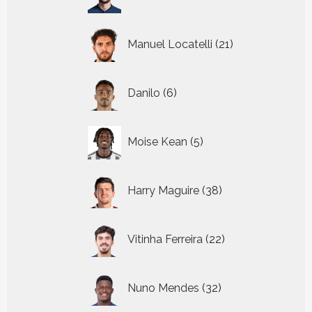
producten
21
Manuel Locatelli
21
producten
6
Danilo
6
producten
5
Moise Kean
5
producten
38
Harry Maguire
38
producten
22
Vitinha Ferreira
22
producten
32
Nuno Mendes
32
producten