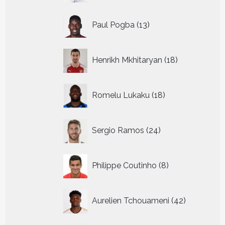
13
Paul Pogba
13
producten
18
Henrikh Mkhitaryan
18
producten
18
Romelu Lukaku
18
producten
24
Sergio Ramos
24
producten
8
Philippe Coutinho
8
producten
42
Aurelien Tchouameni
42
producten