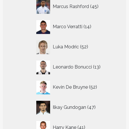
45
Marcus Rashford
45
producten
14
Marco Verratti
14
producten
52
Luka Modric
52
producten
13
Leonardo Bonucci
13
producten
52
Kevin De Bruyne
52
producten
47
Ilkay Gundogan
47
producten
41
Harry Kane
41