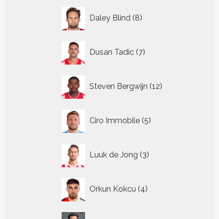
8
Daley Blind
8
producten
7
Dusan Tadic
7
producten
12
Steven Bergwijn
12
producten
5
Ciro Immobile
5
producten
3
Luuk de Jong
3
producten
4
Orkun Kokcu
4
producten
9