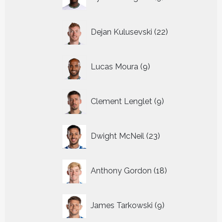
producten
22
Dejan Kulusevski
22
producten
9
Lucas Moura
9
producten
9
Clement Lenglet
9
producten
23
Dwight McNeil
23
producten
18
Anthony Gordon
18
producten
9
James Tarkowski
9
producten