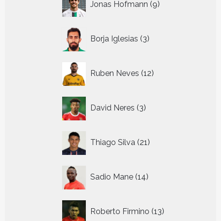
Jonas Hofmann
9
producten
3
Borja Iglesias
3
producten
12
Ruben Neves
12
producten
3
David Neres
3
producten
21
Thiago Silva
21
producten
14
Sadio Mane
14
producten
13
Roberto Firmino
13
producten