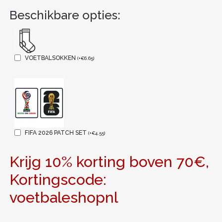
Beschikbare opties:
VOETBALSOKKEN
(
+
€
6.65
)
FIFA 2026 PATCH SET
(
+
€
4.55
)
Krijg 10% korting boven 70€,
Kortingscode:
voetbaleshopnl