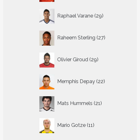
29
Raphael Varane
29
producten
27
Raheem Sterling
27
producten
29
Olivier Giroud
29
producten
22
Memphis Depay
22
producten
21
Mats Hummels
21
producten
11
Mario Gotze
11
producten