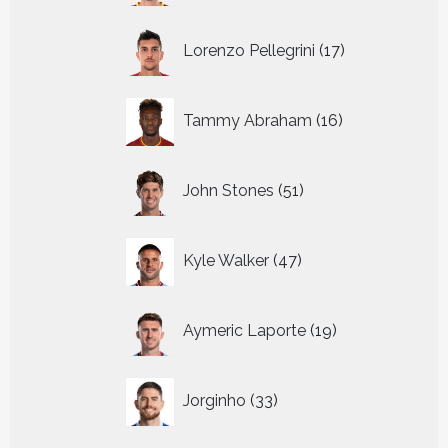
17
Lorenzo Pellegrini
17
producten
16
Tammy Abraham
16
producten
51
John Stones
51
producten
47
Kyle Walker
47
producten
19
Aymeric Laporte
19
producten
33
Jorginho
33
producten