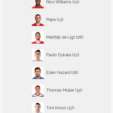
Nico Williams
10
producten
13
Pepe
13
producten
26
Matthijs de Ligt
26
producten
22
Paulo Dybala
22
producten
18
Eden Hazard
18
producten
32
Thomas Muller
32
producten
37
Toni Kroos
37
producten