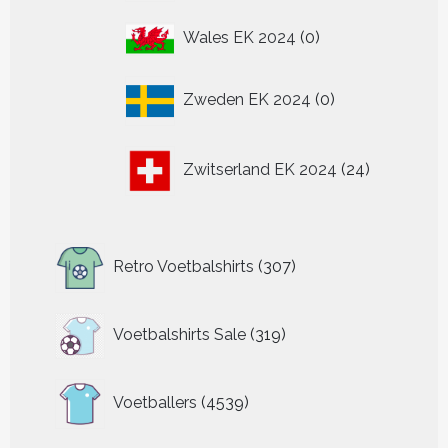
0
Wales EK 2024
0
producten
0
Zweden EK 2024
0
producten
24
Zwitserland EK 2024
24
producten
307
Retro Voetbalshirts
307
producten
319
Voetbalshirts Sale
319
producten
4539
Voetballers
4539
producten