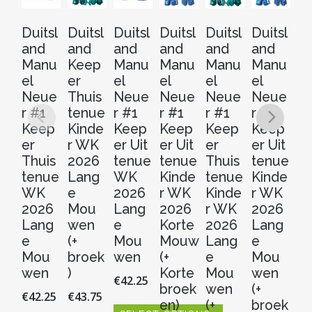
Duitsl
Duitsl
Duitsl
Duitsl
Duitsl
Duitsl
Du
and
and
and
and
and
and
a
Manu
Keep
Manu
Manu
Manu
Manu
K
el
er
el
el
el
el
er
Neue
Thuis
Neue
Neue
Neue
Neue
Th
r #1
tenue
r #1
r #1
r #1
r #1
t
Keep
Kinde
Keep
Keep
Keep
Keep
W
er
r WK
er Uit
er Uit
er
er Uit
2
Thuis
2026
tenue
tenue
Thuis
tenue
Ko
tenue
Lang
WK
Kinde
tenue
Kinde
M
WK
e
2026
r WK
Kinde
r WK
K
2026
Mou
Lang
2026
r WK
2026
n
Lang
wen
e
Korte
2026
Lang
€
4
e
(+
Mou
Mouw
Lang
e
Mou
broek
wen
(+
e
Mou
S
wen
)
Korte
Mou
wen
€
42.25
Dit
broek
wen
(+
€
42.25
€
43.75
pr
en)
(+
broek