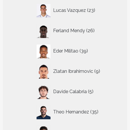
23
Lucas Vazquez
23
producten
26
Ferland Mendy
26
producten
39
Eder Militao
39
producten
9
Zlatan Ibrahimovic
9
producten
5
Davide Calabria
5
producten
35
Theo Hernandez
35
producten
43