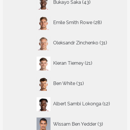
Bukayo Saka
43
producten
28
Emile Smith Rowe
28
producten
31
Oleksandr Zinchenko
31
producten
21
Kieran Tierney
21
producten
31
Ben White
31
producten
12
Albert Sambi Lokonga
12
producte
3
Wissam Ben Yedder
3
producten