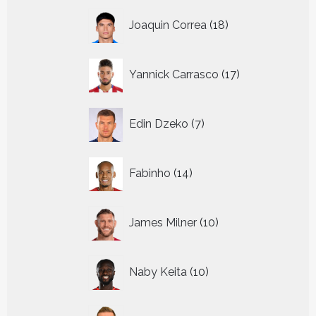
18
Joaquin Correa
18
producten
17
Yannick Carrasco
17
producten
7
Edin Dzeko
7
producten
14
Fabinho
14
producten
10
James Milner
10
producten
10
Naby Keita
10
producten
17