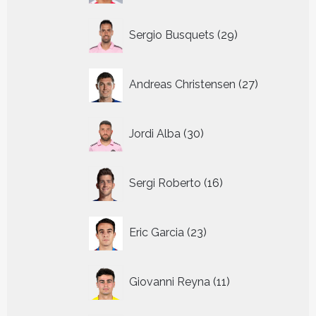
29
Sergio Busquets
29
producten
27
Andreas Christensen
27
producten
30
Jordi Alba
30
producten
16
Sergi Roberto
16
producten
23
Eric Garcia
23
producten
11
Giovanni Reyna
11
producten