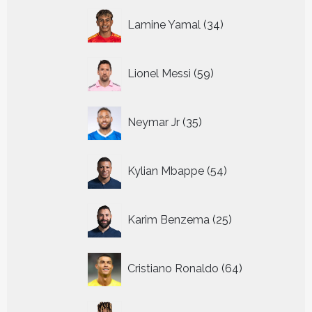
34
Lamine Yamal
34
producten
59
Lionel Messi
59
producten
35
Neymar Jr
35
producten
54
Kylian Mbappe
54
producten
25
Karim Benzema
25
producten
64
Cristiano Ronaldo
64
producten
10