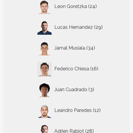
24
Leon Goretzka
24
producten
29
Lucas Hernandez
29
producten
34
Jamal Musiala
34
producten
16
Federico Chiesa
16
producten
3
Juan Cuadrado
3
producten
12
Leandro Paredes
12
producten
28
Adrien Rabiot
28