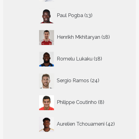
13
Paul Pogba
13
producten
18
Henrikh Mkhitaryan
18
producten
18
Romelu Lukaku
18
producten
24
Sergio Ramos
24
producten
8
Philippe Coutinho
8
producten
42
Aurelien Tchouameni
42
producten