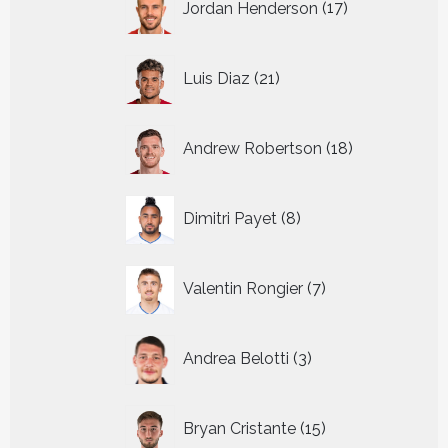
Jordan Henderson
17
producten
21
Luis Diaz
21
producten
18
Andrew Robertson
18
producten
8
Dimitri Payet
8
producten
7
Valentin Rongier
7
producten
3
Andrea Belotti
3
producten
15
Bryan Cristante
15
producten