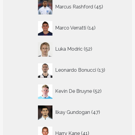
45
Marcus Rashford
45
producten
14
Marco Verratti
14
producten
52
Luka Modric
52
producten
13
Leonardo Bonucci
13
producten
52
Kevin De Bruyne
52
producten
47
Ilkay Gundogan
47
producten
41
Harry Kane
41