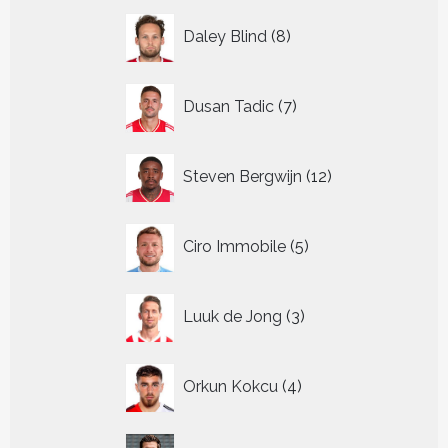
8
Daley Blind
8
producten
7
Dusan Tadic
7
producten
12
Steven Bergwijn
12
producten
5
Ciro Immobile
5
producten
3
Luuk de Jong
3
producten
4
Orkun Kokcu
4
producten
9