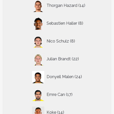
14
Thorgan Hazard
14
producten
8
Sebastien Haller
8
producten
8
Nico Schulz
8
producten
22
Julian Brandt
22
producten
24
Donyell Malen
24
producten
17
Emre Can
17
producten
14
Koke
14