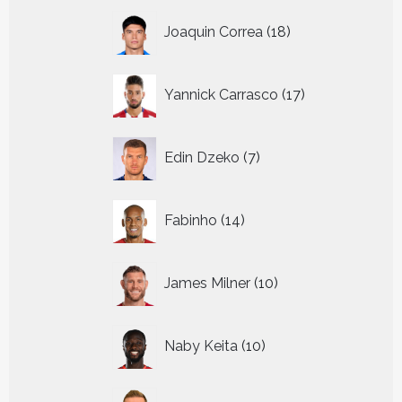
18
Joaquin Correa
18
producten
17
Yannick Carrasco
17
producten
7
Edin Dzeko
7
producten
14
Fabinho
14
producten
10
James Milner
10
producten
10
Naby Keita
10
producten
17