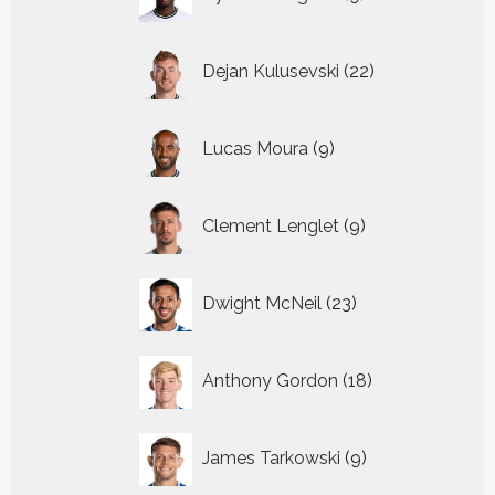
producten
22
Dejan Kulusevski
22
producten
9
Lucas Moura
9
producten
9
Clement Lenglet
9
producten
23
Dwight McNeil
23
producten
18
Anthony Gordon
18
producten
9
James Tarkowski
9
producten