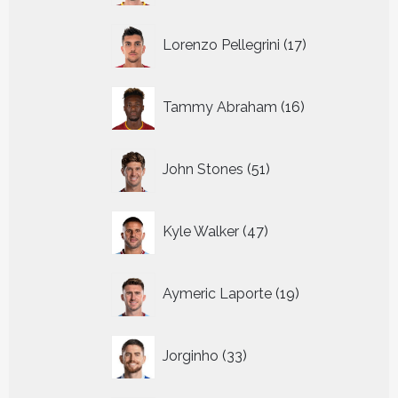
17
Lorenzo Pellegrini
17
producten
16
Tammy Abraham
16
producten
51
John Stones
51
producten
47
Kyle Walker
47
producten
19
Aymeric Laporte
19
producten
33
Jorginho
33
producten