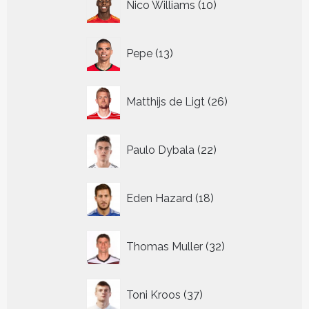
Nico Williams
10
producten
13
Pepe
13
producten
26
Matthijs de Ligt
26
producten
22
Paulo Dybala
22
producten
18
Eden Hazard
18
producten
32
Thomas Muller
32
producten
37
Toni Kroos
37
producten