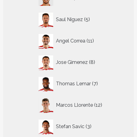
producten
5
Saul Niguez
5
producten
11
Angel Correa
11
producten
8
Jose Gimenez
8
producten
7
Thomas Lemar
7
producten
12
Marcos Llorente
12
producten
3
Stefan Savic
3
producten