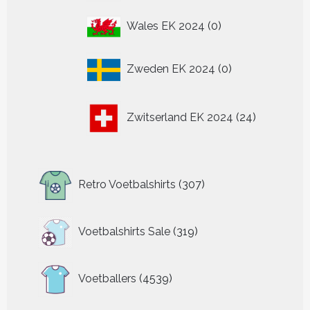
0
Wales EK 2024
0
producten
0
Zweden EK 2024
0
producten
24
Zwitserland EK 2024
24
producten
307
Retro Voetbalshirts
307
producten
319
Voetbalshirts Sale
319
producten
4539
Voetballers
4539
producten