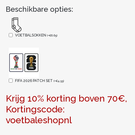
Beschikbare opties:
VOETBALSOKKEN
(
+
€
6.65
)
FIFA 2026 PATCH SET
(
+
€
4.55
)
Krijg 10% korting boven 70€,
Kortingscode:
voetbaleshopnl