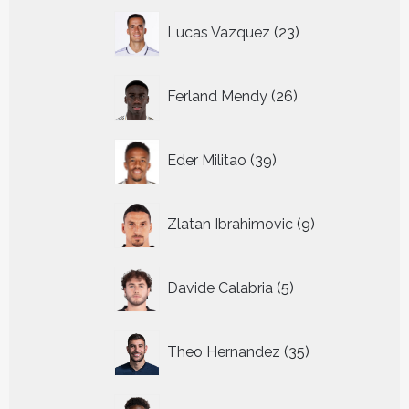
23
Lucas Vazquez
23
producten
26
Ferland Mendy
26
producten
39
Eder Militao
39
producten
9
Zlatan Ibrahimovic
9
producten
5
Davide Calabria
5
producten
35
Theo Hernandez
35
producten
43