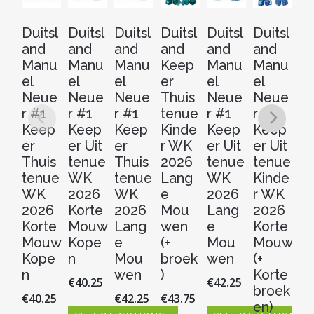
Duitsl
Duitsl
Duitsl
Duitsl
Duitsl
Duitsl
Du
and
and
and
and
and
and
a
Manu
Manu
Manu
Keep
Manu
Manu
M
el
el
el
er
el
el
el
Neue
Neue
Neue
Thuis
Neue
Neue
N
r #1
r #1
r #1
tenue
r #1
r #1
r 
Keep
Keep
Keep
Kinde
Keep
Keep
K
er
er Uit
er
r WK
er Uit
er Uit
er
Thuis
tenue
Thuis
2026
tenue
tenue
Th
tenue
WK
tenue
Lang
WK
Kinde
t
WK
2026
WK
e
2026
r WK
Ki
2026
Korte
2026
Mou
Lang
2026
r
Korte
Mouw
Lang
wen
e
Korte
2
Mouw
Kope
e
(+
Mou
Mouw
L
Kope
n
Mou
broek
wen
(+
e
n
wen
)
Korte
M
€
40.25
€
42.25
broek
w
€
40.25
€
42.25
€
43.75
en)
(+