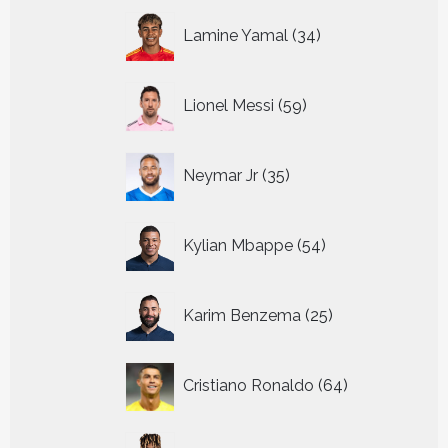
34
Lamine Yamal
34
producten
59
Lionel Messi
59
producten
35
Neymar Jr
35
producten
54
Kylian Mbappe
54
producten
25
Karim Benzema
25
producten
64
Cristiano Ronaldo
64
producten
10