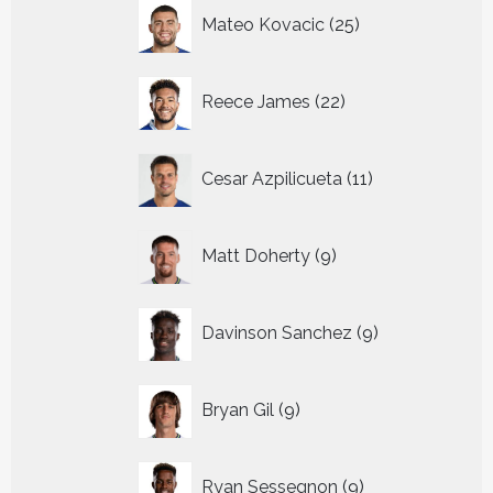
25
Mateo Kovacic
25
producten
22
Reece James
22
producten
11
Cesar Azpilicueta
11
producten
9
Matt Doherty
9
producten
9
Davinson Sanchez
9
producten
9
Bryan Gil
9
producten
9
Ryan Sessegnon
9