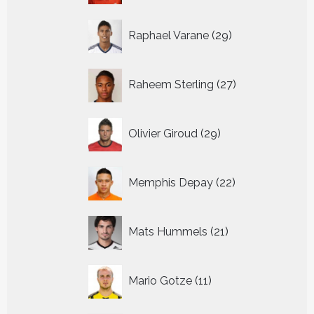
29
Raphael Varane
29
producten
27
Raheem Sterling
27
producten
29
Olivier Giroud
29
producten
22
Memphis Depay
22
producten
21
Mats Hummels
21
producten
11
Mario Gotze
11
producten