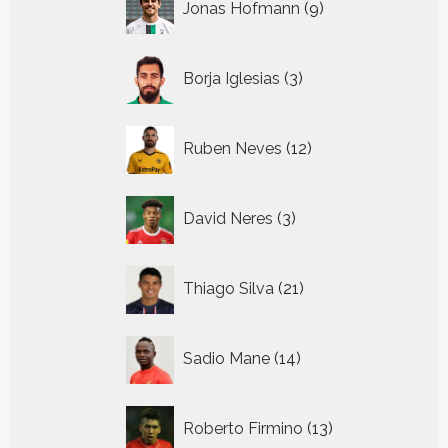
Jonas Hofmann
9
producten
3
Borja Iglesias
3
producten
12
Ruben Neves
12
producten
3
David Neres
3
producten
21
Thiago Silva
21
producten
14
Sadio Mane
14
producten
13
Roberto Firmino
13
producten