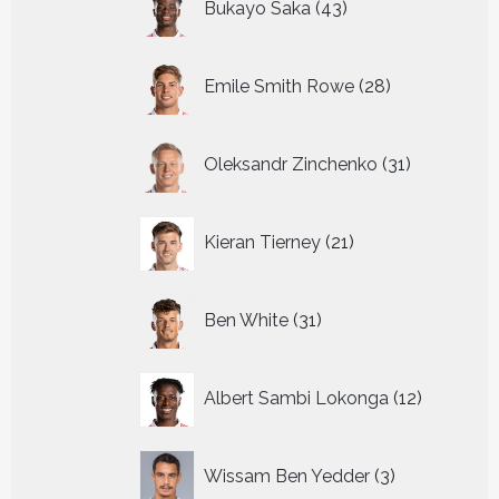
Bukayo Saka
43
producten
28
Emile Smith Rowe
28
producten
31
Oleksandr Zinchenko
31
producten
21
Kieran Tierney
21
producten
31
Ben White
31
producten
12
Albert Sambi Lokonga
12
producte
3
Wissam Ben Yedder
3
producten