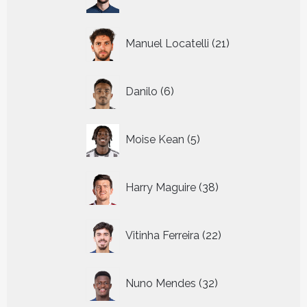
producten
21
Manuel Locatelli
21
producten
6
Danilo
6
producten
5
Moise Kean
5
producten
38
Harry Maguire
38
producten
22
Vitinha Ferreira
22
producten
32
Nuno Mendes
32
producten