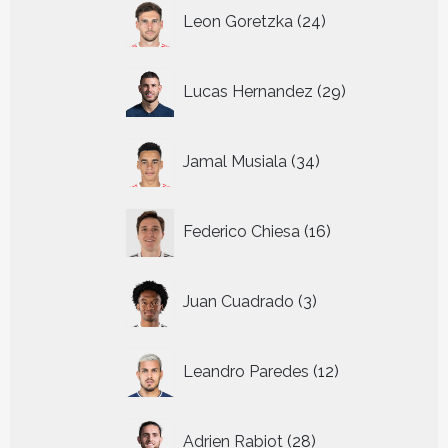
24
Leon Goretzka
24
producten
29
Lucas Hernandez
29
producten
34
Jamal Musiala
34
producten
16
Federico Chiesa
16
producten
3
Juan Cuadrado
3
producten
12
Leandro Paredes
12
producten
28
Adrien Rabiot
28