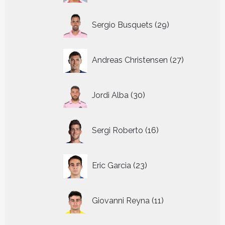
29
Sergio Busquets
29
producten
27
Andreas Christensen
27
producten
30
Jordi Alba
30
producten
16
Sergi Roberto
16
producten
23
Eric Garcia
23
producten
11
Giovanni Reyna
11
producten