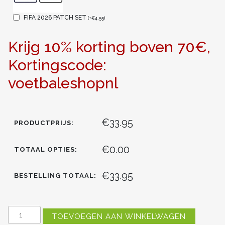
FIFA 2026 PATCH SET
(
+
€
4.55
)
Krijg 10% korting boven 70€,
Kortingscode:
voetbaleshopnl
€33.95
PRODUCTPRIJS:
€0.00
TOTAAL OPTIES:
€33.95
BESTELLING TOTAAL:
ENGELAND
TOEVOEGEN AAN WINKELWAGEN
WK