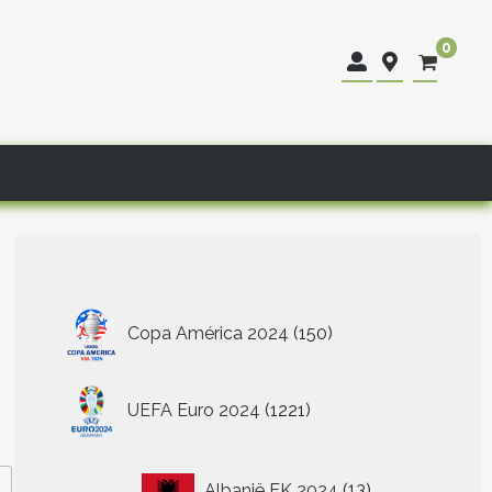
0
150
Copa América 2024
150
producten
1221
UEFA Euro 2024
1221
producten
13
Albanië EK 2024
13