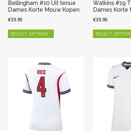
Bellingham #10 Uit tenue
Watkins #19 T
Dames Korte Mouw Kopen
Dames Korte
€
33.95
€
33.95
Dit
SELECT OPTIONS
SELECT OPTION
product
heeft
meerdere
variaties.
Deze
optie
kan
gekozen
worden
op
de
productpagina