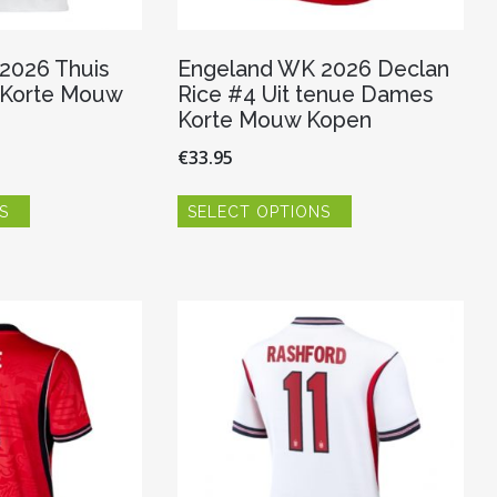
2026 Thuis
Engeland WK 2026 Declan
 Korte Mouw
Rice #4 Uit tenue Dames
Korte Mouw Kopen
€
33.95
Dit
Dit
S
SELECT OPTIONS
product
product
heeft
heeft
meerdere
meerdere
variaties.
variaties.
Deze
Deze
optie
optie
kan
kan
gekozen
gekozen
worden
worden
op
op
de
de
productpagina
productpagina