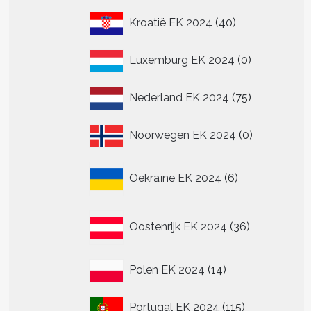
40
Kroatië EK 2024
40
producten
0
Luxemburg EK 2024
0
producten
75
Nederland EK 2024
75
producten
0
Noorwegen EK 2024
0
producten
6
Oekraïne EK 2024
6
producten
36
Oostenrijk EK 2024
36
producten
14
Polen EK 2024
14
producten
115
Portugal EK 2024
115