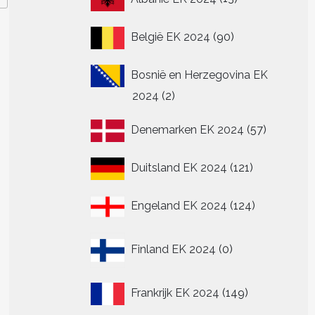
producten
90
België EK 2024
90
producten
Bosnië en Herzegovina EK
2
2024
2
producten
57
Denemarken EK 2024
57
producte
121
Duitsland EK 2024
121
producten
124
Engeland EK 2024
124
producten
0
Finland EK 2024
0
producten
149
Frankrijk EK 2024
149
producten