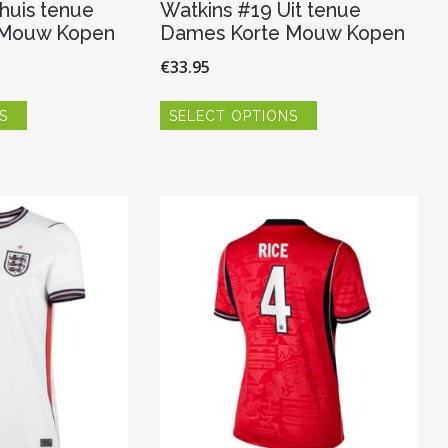
huis tenue
Watkins #19 Uit tenue
 Mouw Kopen
Dames Korte Mouw Kopen
€
33.95
Dit
Dit
S
SELECT OPTIONS
product
product
heeft
heeft
meerdere
meerdere
variaties.
variaties.
Deze
Deze
optie
optie
kan
kan
gekozen
gekozen
worden
worden
op
op
de
de
productpagina
productpagina