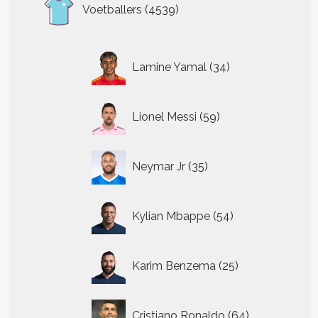
4539
Voetballers
4539
producten
34
Lamine Yamal
34
producten
59
Lionel Messi
59
producten
35
Neymar Jr
35
producten
54
Kylian Mbappe
54
producten
25
Karim Benzema
25
producten
64
Cristiano Ronaldo
64