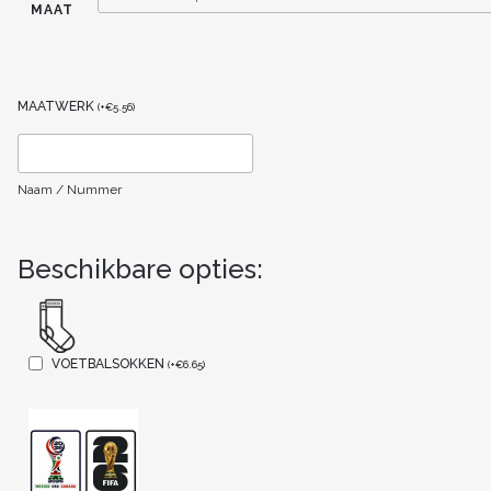
MAAT
MAATWERK
(
+
€
5.56
)
Naam / Nummer
Beschikbare opties:
VOETBALSOKKEN
(
+
€
6.65
)