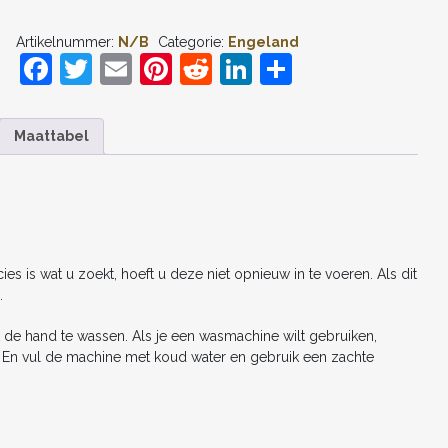
2026
BUKAYO
Artikelnummer:
N/B
Categorie:
Engeland
SAKA
F
T
E
Pi
R
Li
D
#7
THUIS
a
w
m
nt
e
n
el
TENUE
DAMES
c
itt
ai
er
d
k
e
KORTE
Maattabel
MOUW
e
er
l
e
di
e
n
KOPEN
b
st
t
dI
AANTAL
o
n
o
s is wat u zoekt, hoeft u deze niet opnieuw in te voeren. Als dit
k
.
 de hand te wassen. Als je een wasmachine wilt gebruiken,
n. En vul de machine met koud water en gebruik een zachte