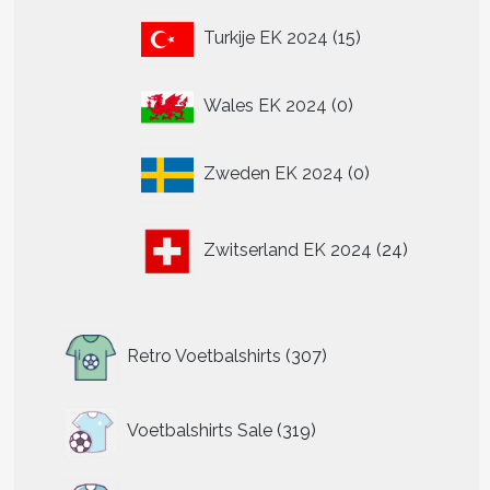
15
Turkije EK 2024
15
producten
0
Wales EK 2024
0
producten
0
Zweden EK 2024
0
producten
24
Zwitserland EK 2024
24
producten
307
Retro Voetbalshirts
307
producten
319
Voetbalshirts Sale
319
producten