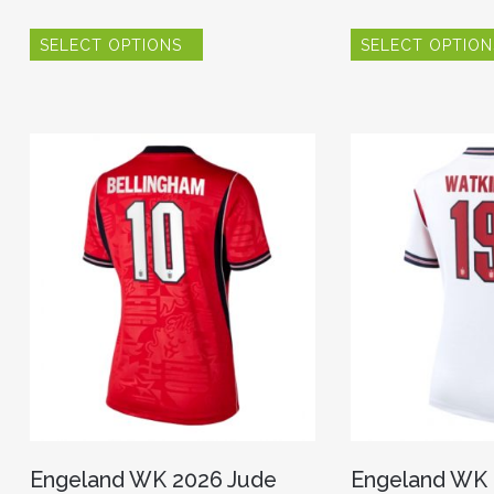
Dit
SELECT OPTIONS
SELECT OPTION
product
heeft
meerdere
variaties.
Deze
optie
kan
gekozen
worden
op
de
productpagina
Engeland WK 2026 Jude
Engeland WK 