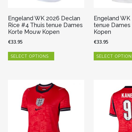
Engeland WK 2026 Declan
Engeland WK 
Rice #4 Thuis tenue Dames
tenue Dames
Korte Mouw Kopen
Kopen
€
33.95
€
33.95
Dit
SELECT OPTIONS
SELECT OPTION
product
heeft
meerdere
variaties.
Deze
optie
kan
gekozen
worden
op
de
productpagina