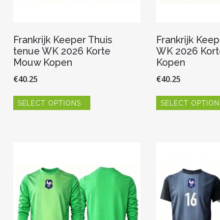
Frankrijk Keeper Thuis
Frankrijk Keep
tenue WK 2026 Korte
WK 2026 Kor
Mouw Kopen
Kopen
€
40.25
€
40.25
Dit
SELECT OPTIONS
SELECT OPTION
product
heeft
meerdere
variaties.
Deze
optie
kan
gekozen
worden
op
de
productpagina