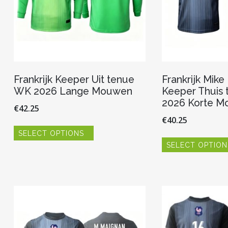
Frankrijk Keeper Uit tenue
Frankrijk Mik
WK 2026 Lange Mouwen
Keeper Thuis
2026 Korte M
€
42.25
€
40.25
Dit
SELECT OPTIONS
product
heeft
SELECT OPTION
meerdere
variaties.
Deze
optie
kan
gekozen
worden