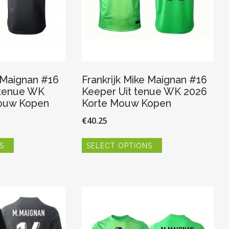
e Maignan #16
Frankrijk Mike Maignan #16
 tenue WK
Keeper Uit tenue WK 2026
ouw Kopen
Korte Mouw Kopen
€
40.25
Dit
Dit
S
SELECT OPTIONS
product
product
heeft
heeft
meerdere
meerdere
variaties.
variaties.
Deze
Deze
optie
optie
kan
kan
gekozen
gekozen