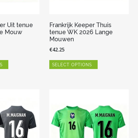
er Uit tenue
Frankrijk Keeper Thuis
te Mouw
tenue WK 2026 Lange
Mouwen
€
42.25
Dit
Dit
S
SELECT OPTIONS
product
product
heeft
heeft
meerdere
meerdere
variaties.
variaties.
Deze
Deze
optie
optie
kan
kan
gekozen
gekozen
worden
worden
op
op
de
de
productpagina
productpagina