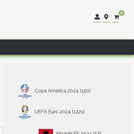
0
150
Copa América 2024
150
producten
1221
UEFA Euro 2024
1221
producten
13
Albanië EK 2024
13