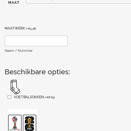
MAAT
MAATWERK
(
+
€
5.56
)
Naam / Nummer
Beschikbare opties:
VOETBALSOKKEN
(
+
€
6.65
)