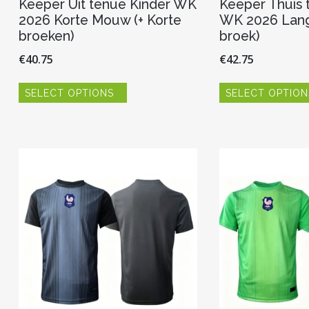
Keeper Uit tenue Kinder WK
Keeper Thuis 
2026 Korte Mouw (+ Korte
WK 2026 Lan
broeken)
broek)
€
40.75
€
42.75
Dit
SELECT OPTIONS
SELECT OPTION
product
heeft
meerdere
variaties.
Deze
optie
kan
gekozen
worden
op
de
productpagina