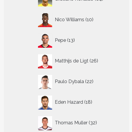
producten
10
Nico Williams
10
producten
13
Pepe
13
producten
26
Matthijs de Ligt
26
producten
22
Paulo Dybala
22
producten
18
Eden Hazard
18
producten
32
Thomas Muller
32
producten