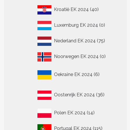
40
Kroatië EK 2024
40
producten
0
Luxemburg EK 2024
0
producten
75
Nederland EK 2024
75
producten
0
Noorwegen EK 2024
0
producten
6
Oekraïne EK 2024
6
producten
36
Oostenrijk EK 2024
36
producten
14
Polen EK 2024
14
producten
115
Portugal EK 2024
115