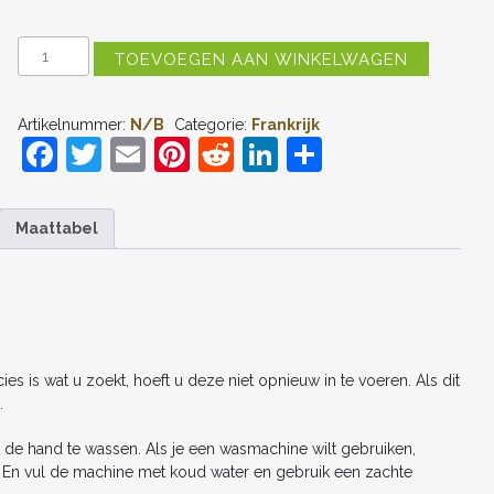
FRANKRIJK
TOEVOEGEN AAN WINKELWAGEN
DESIRE
DOUE
#20
Artikelnummer:
N/B
Categorie:
Frankrijk
THUIS
F
T
E
Pi
R
Li
D
TENUE
DAMES
a
w
m
nt
e
n
el
WK
2026
c
itt
ai
er
d
k
e
KORTE
Maattabel
MOUW
e
er
l
e
di
e
n
KOPEN
b
st
t
dI
AANTAL
o
n
o
s is wat u zoekt, hoeft u deze niet opnieuw in te voeren. Als dit
k
.
 de hand te wassen. Als je een wasmachine wilt gebruiken,
n. En vul de machine met koud water en gebruik een zachte