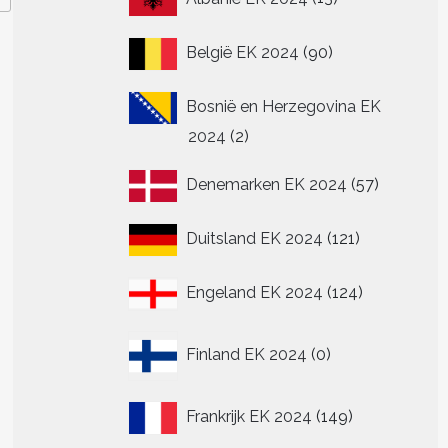
producten
90
België EK 2024
90
producten
Bosnië en Herzegovina EK
2
2024
2
producten
57
Denemarken EK 2024
57
producte
121
Duitsland EK 2024
121
producten
124
Engeland EK 2024
124
producten
0
Finland EK 2024
0
producten
149
Frankrijk EK 2024
149
producten