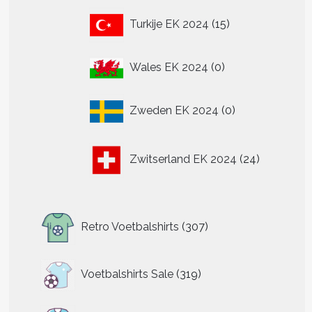
15
Turkije EK 2024
15
producten
0
Wales EK 2024
0
producten
0
Zweden EK 2024
0
producten
24
Zwitserland EK 2024
24
producten
307
Retro Voetbalshirts
307
producten
319
Voetbalshirts Sale
319
producten