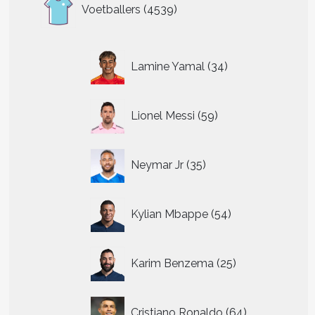
4539
Voetballers
4539
producten
34
Lamine Yamal
34
producten
59
Lionel Messi
59
producten
35
Neymar Jr
35
producten
54
Kylian Mbappe
54
producten
25
Karim Benzema
25
producten
64
Cristiano Ronaldo
64