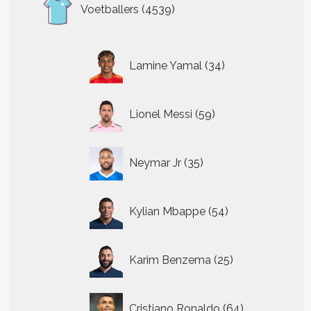
4539
Voetballers
4539
producten
34
Lamine Yamal
34
producten
59
Lionel Messi
59
producten
35
Neymar Jr
35
producten
54
Kylian Mbappe
54
producten
25
Karim Benzema
25
producten
64
Cristiano Ronaldo
64