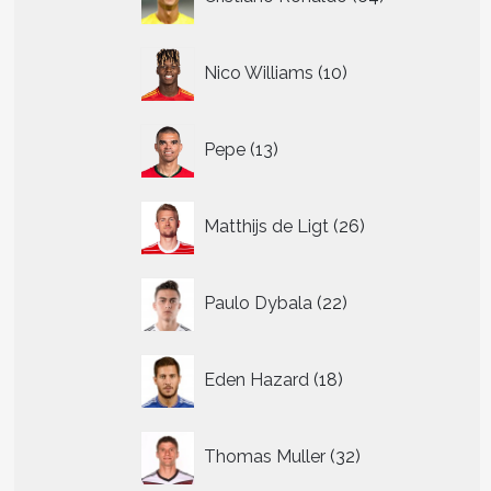
producten
10
Nico Williams
10
producten
13
Pepe
13
producten
26
Matthijs de Ligt
26
producten
22
Paulo Dybala
22
producten
18
Eden Hazard
18
producten
32
Thomas Muller
32
producten