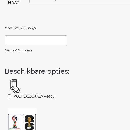
MAAT
MAATWERK
(
+
€
5.56
)
Naam / Nummer
Beschikbare opties:
VOETBALSOKKEN
(
+
€
6.65
)