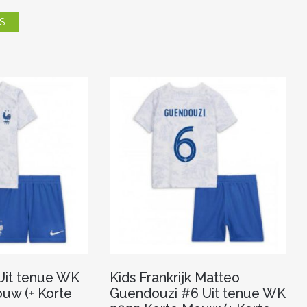
heeft
Dit
meerdere
S
product
variaties.
heeft
Deze
meerdere
optie
variaties.
kan
Deze
gekozen
optie
worden
kan
op
gekozen
de
worden
productpagina
op
de
productpagina
 Uit tenue WK
Kids Frankrijk Matteo
uw (+ Korte
Guendouzi #6 Uit tenue WK