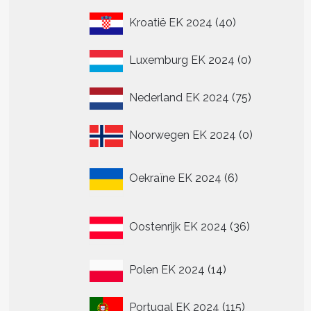
40
Kroatië EK 2024
40
producten
0
Luxemburg EK 2024
0
producten
75
Nederland EK 2024
75
producten
0
Noorwegen EK 2024
0
producten
6
Oekraïne EK 2024
6
producten
36
Oostenrijk EK 2024
36
producten
14
Polen EK 2024
14
producten
115
Portugal EK 2024
115