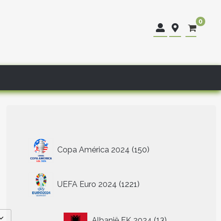
0
150
Copa América 2024
150
producten
1221
UEFA Euro 2024
1221
producten
13
Albanië EK 2024
13