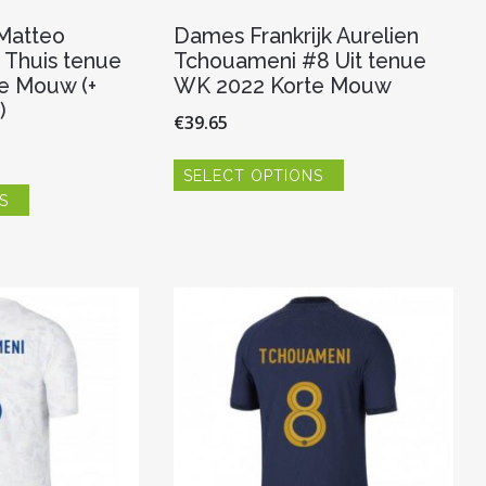
 Matteo
Dames Frankrijk Aurelien
 Thuis tenue
Tchouameni #8 Uit tenue
e Mouw (+
WK 2022 Korte Mouw
)
€
39.65
Dit
SELECT OPTIONS
product
Dit
heeft
S
product
meerdere
heeft
variaties.
meerdere
Deze
variaties.
optie
Deze
kan
optie
gekozen
kan
worden
gekozen
op
worden
de
op
productpagina
de
productpagina