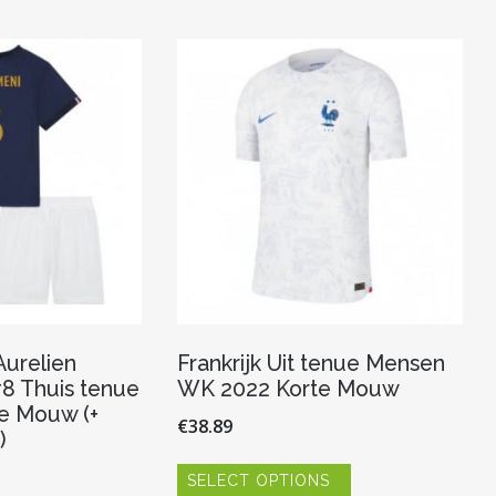
Aurelien
Frankrijk Uit tenue Mensen
8 Thuis tenue
WK 2022 Korte Mouw
e Mouw (+
€
38.89
)
Dit
SELECT OPTIONS
product