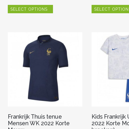
Dit
SELECT OPTIONS
SELECT OPTION
product
heeft
meerdere
variaties.
Deze
optie
kan
gekozen
worden
op
de
productpagina
Frankrijk Thuis tenue
Kids Frankrijk
Mensen WK 2022 Korte
2022 Korte Mo