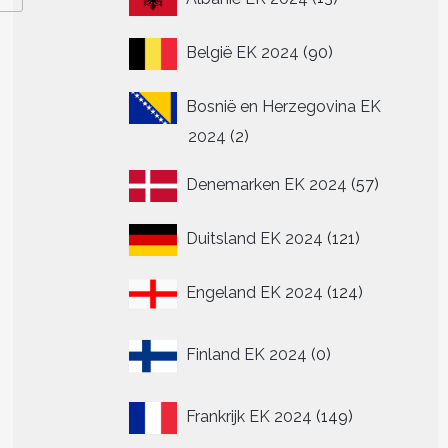
producten
90
België EK 2024
90
producten
Bosnië en Herzegovina EK
2
2024
2
producten
57
Denemarken EK 2024
57
producte
121
Duitsland EK 2024
121
producten
124
Engeland EK 2024
124
producten
0
Finland EK 2024
0
producten
149
Frankrijk EK 2024
149
producten