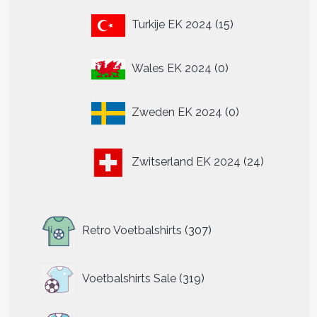
15
Turkije EK 2024
15
producten
0
Wales EK 2024
0
producten
0
Zweden EK 2024
0
producten
24
Zwitserland EK 2024
24
producten
307
Retro Voetbalshirts
307
producten
319
Voetbalshirts Sale
319
producten