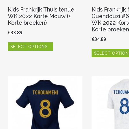
Kids Frankrijk Thuis tenue
Kids Frankrijk
WK 2022 Korte Mouw (+
Guendouzi #6
Korte broeken)
WK 2022 Kort
Korte broeken
€
33.89
€
34.89
Dit
SELECT OPTIONS
product
heeft
SELECT OPTION
meerdere
variaties.
Deze
optie
kan
gekozen
worden
op
de
productpagina