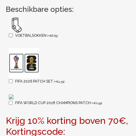
Beschikbare opties:
VOETBALSOKKEN
(
+
€
6.65
)
FIFA 2026 PATCH SET
(
+
€
4.55
)
FIFA WORLD CUP 2018 CHAMPIONS PATCH
(
+
€
2.95
)
Krijg 10% korting boven 70€,
Kortingscode: