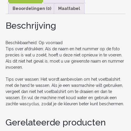
MOUW
e
er
l
e
di
e
n
KOPEN
Beoordelingen (0)
Maattabel
b
st
t
dI
AANTAL
o
n
Beschrijving
o
k
Beschikbaarheid: Op voorraad
Tips over afdrukken: Als de naam en het nummer op de foto
precies is wat u zoekt, hoeft u deze niet opnieuw in te voeren.
Als dit niet het geval is, moet u uw gewenste naam en nummer
invoeren.
Tips over wassen: Het wordt aanbevolen om het voetbalshirt
met de hand te wassen. Als je een wasmachine wilt gebruiken,
vergeet dan niet het voetbalshirt om te draaien en dan te
wassen. En vul de machine met koud water en gebruik een
zachte wascyclus, zodat je de kleuren beter kunt beschermen.
Gerelateerde producten