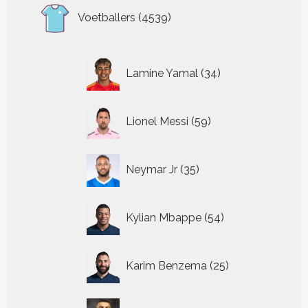
4539
Voetballers
4539
producten
34
Lamine Yamal
34
producten
59
Lionel Messi
59
producten
35
Neymar Jr
35
producten
54
Kylian Mbappe
54
producten
25
Karim Benzema
25
producten
64