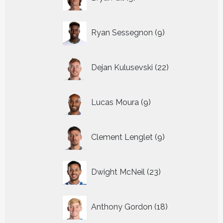
producten
9
Ryan Sessegnon
9
producten
22
Dejan Kulusevski
22
producten
9
Lucas Moura
9
producten
9
Clement Lenglet
9
producten
23
Dwight McNeil
23
producten
18
Anthony Gordon
18
producten