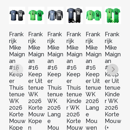
Frank
Frank
Frank
Frank
Frank
Frank
Fr
rijk
rijk
rijk
rijk
rijk
rijk
rij
Mike
Mike
Mike
Mike
Mike
Mike
M
Maign
Maign
Maign
Maign
Maign
Maign
M
an
an
an
an
an
an
a
#16
#16
#16
#16
#16
#16
#
Keep
Keep
Keep
Keep
Keep
Keep
K
er
er Uit
er
er
er Uit
er Uit
er
Thuis
tenue
Thuis
Thuis
tenue
tenue
Th
tenue
WK
tenue
tenue
WK
Kinde
t
WK
2026
WK
Kinde
2026
r WK
Ki
2026
Korte
2026
r WK
Lang
2026
r
Korte
Mouw
Lang
2026
e
Korte
2
Mouw
Kope
e
Korte
Mou
Mouw
L
Kope
n
Mou
Mouw
wen
(+
e