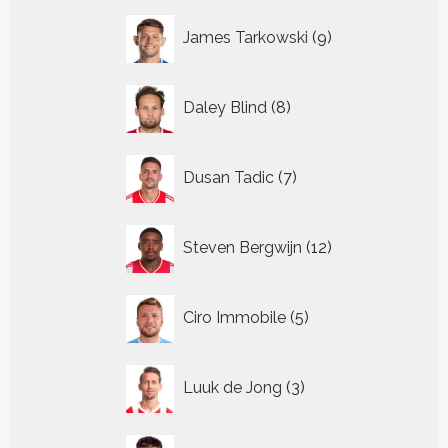
9
James Tarkowski
9
producten
8
Daley Blind
8
producten
7
Dusan Tadic
7
producten
12
Steven Bergwijn
12
producten
5
Ciro Immobile
5
producten
3
Luuk de Jong
3
producten
4