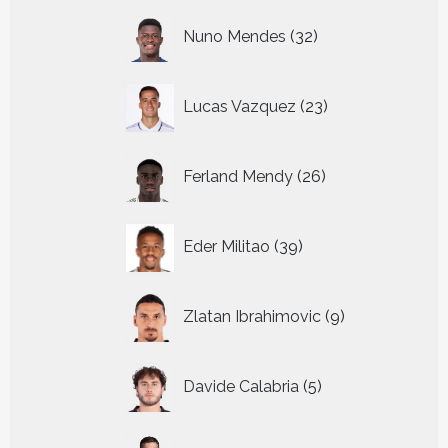
32
Nuno Mendes
32
producten
23
Lucas Vazquez
23
producten
26
Ferland Mendy
26
producten
39
Eder Militao
39
producten
9
Zlatan Ibrahimovic
9
producten
5
Davide Calabria
5
producten
35