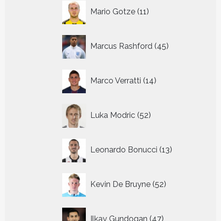
11
Mario Gotze
11
producten
45
Marcus Rashford
45
producten
14
Marco Verratti
14
producten
52
Luka Modric
52
producten
13
Leonardo Bonucci
13
producten
52
Kevin De Bruyne
52
producten
47
Ilkay Gundogan
47