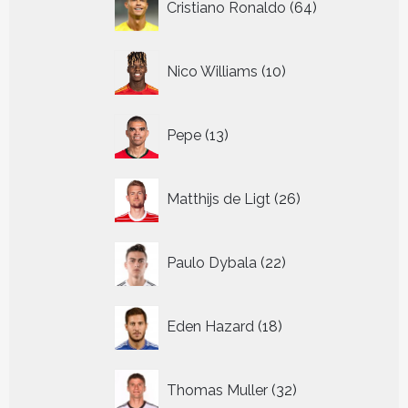
Cristiano Ronaldo
64
producten
10
Nico Williams
10
producten
13
Pepe
13
producten
26
Matthijs de Ligt
26
producten
22
Paulo Dybala
22
producten
18
Eden Hazard
18
producten
32
Thomas Muller
32
producten