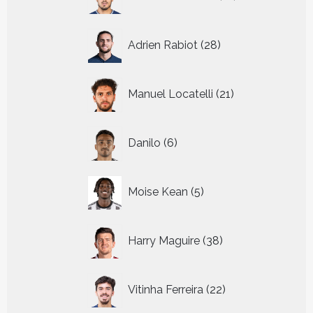
producten
28
Adrien Rabiot
28
producten
21
Manuel Locatelli
21
producten
6
Danilo
6
producten
5
Moise Kean
5
producten
38
Harry Maguire
38
producten
22
Vitinha Ferreira
22
producten