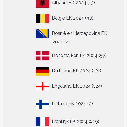
13
Albanië EK 2024
13
pr
producten
90
België EK 2024
90
producten
Bosnië en Herzegovina EK
2
2024
2
producten
57
Denemarken EK 2024
57
producten
121
Duitsland EK 2024
121
producten
124
Engeland EK 2024
124
producten
0
Finland EK 2024
0
producten
149
Frankrijk EK 2024
149
producten