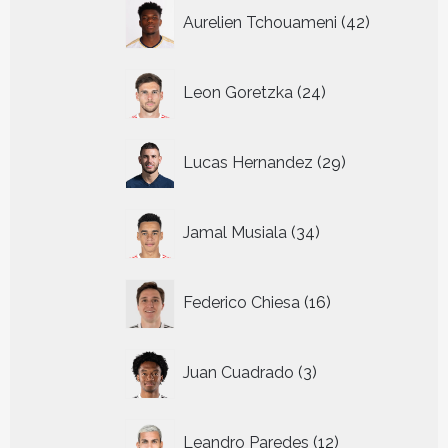
42
Aurelien Tchouameni
42
producten
24
Leon Goretzka
24
producten
29
Lucas Hernandez
29
producten
34
Jamal Musiala
34
producten
16
Federico Chiesa
16
producten
3
Juan Cuadrado
3
producten
12
Leandro Paredes
12