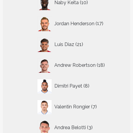
Naby Keita
10
producten
17
Jordan Henderson
17
producten
21
Luis Diaz
21
producten
18
Andrew Robertson
18
producten
8
Dimitri Payet
8
producten
7
Valentin Rongier
7
producten
3
Andrea Belotti
3
producten