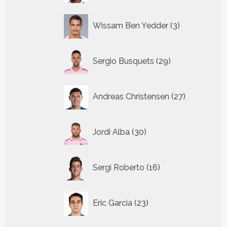
3
Wissam Ben Yedder
3
producten
29
Sergio Busquets
29
producten
27
Andreas Christensen
27
producten
30
Jordi Alba
30
producten
16
Sergi Roberto
16
producten
23
Eric Garcia
23
producten