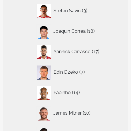
3
Stefan Savic
3
producten
18
Joaquin Correa
18
producten
17
Yannick Carrasco
17
producten
7
Edin Dzeko
7
producten
14
Fabinho
14
producten
10
James Milner
10
producten
10