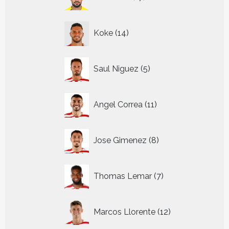
producten
14
Koke
14
producten
5
Saul Niguez
5
producten
11
Angel Correa
11
producten
8
Jose Gimenez
8
producten
7
Thomas Lemar
7
producten
12
Marcos Llorente
12
producten