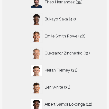
Theo Hernandez
35
producten
43
Bukayo Saka
43
producten
28
Emile Smith Rowe
28
producten
31
Oleksandr Zinchenko
31
producten
21
Kieran Tierney
21
producten
31
Ben White
31
producten
12
Albert Sambi Lokonga
12
producte