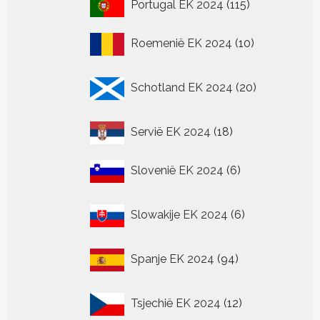
115
Portugal EK 2024
115
producten
10
Roemenië EK 2024
10
producten
20
Schotland EK 2024
20
producten
18
Servië EK 2024
18
producten
6
Slovenië EK 2024
6
producten
6
Slowakije EK 2024
6
producten
94
Spanje EK 2024
94
producten
12
Tsjechië EK 2024
12
producten