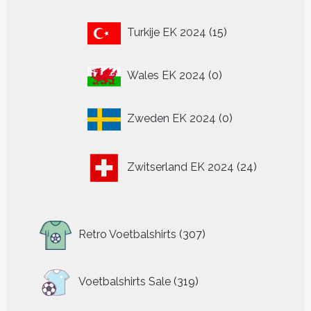
15
Turkije EK 2024
15
producten
0
Wales EK 2024
0
producten
0
Zweden EK 2024
0
producten
24
Zwitserland EK 2024
24
producten
307
Retro Voetbalshirts
307
producten
319
Voetbalshirts Sale
319
producten