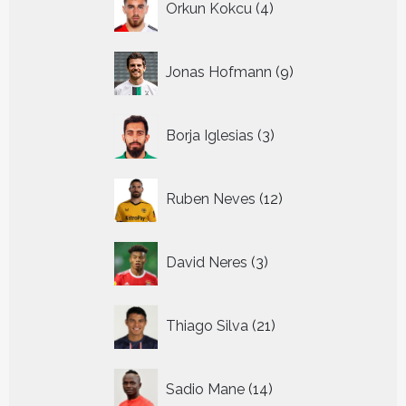
Orkun Kokcu
4
producten
9
Jonas Hofmann
9
producten
3
Borja Iglesias
3
producten
12
Ruben Neves
12
producten
3
David Neres
3
producten
21
Thiago Silva
21
producten
14
Sadio Mane
14
producten