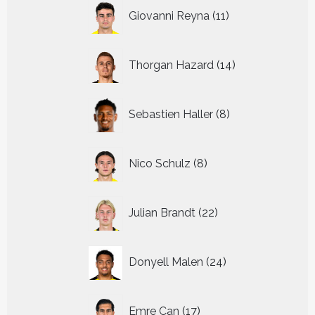
11
Giovanni Reyna
11
producten
14
Thorgan Hazard
14
producten
8
Sebastien Haller
8
producten
8
Nico Schulz
8
producten
22
Julian Brandt
22
producten
24
Donyell Malen
24
producten
17
Emre Can
17