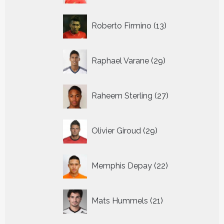
13
Roberto Firmino
13
producten
29
Raphael Varane
29
producten
27
Raheem Sterling
27
producten
29
Olivier Giroud
29
producten
22
Memphis Depay
22
producten
21
Mats Hummels
21
producten