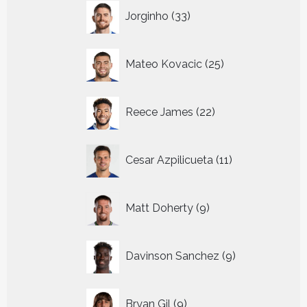
33
Jorginho
33
producten
25
Mateo Kovacic
25
producten
22
Reece James
22
producten
11
Cesar Azpilicueta
11
producten
9
Matt Doherty
9
producten
9
Davinson Sanchez
9
producten
9
Bryan Gil
9