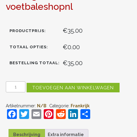
voetbaleshopnl
€35.00
PRODUCTPRIJS:
€0.00
TOTAAL OPTIES:
€35.00
BESTELLING TOTAAL:
FRANKRIJK
TOEVOEGEN AAN WINKELWAGEN
OUSMANE
DEMBELE
#7
Artikelnummer:
N/B
Categorie:
Frankrijk
THUIS
F
T
E
Pi
R
Li
D
TENUE
DAMES
a
w
m
nt
e
n
el
WK
2026
c
itt
ai
er
d
k
e
KORTE
Beschrijving
Extra informatie