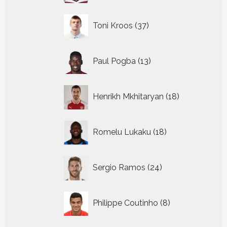
37
Toni Kroos
37
producten
13
Paul Pogba
13
producten
18
Henrikh Mkhitaryan
18
producten
18
Romelu Lukaku
18
producten
24
Sergio Ramos
24
producten
8
Philippe Coutinho
8
producten