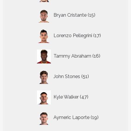
15
Bryan Cristante
15
producten
17
Lorenzo Pellegrini
17
producten
16
Tammy Abraham
16
producten
51
John Stones
51
producten
47
Kyle Walker
47
producten
19
Aymeric Laporte
19
producten