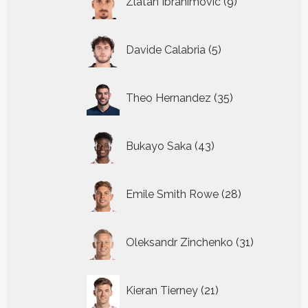
Zlatan Ibrahimovic
9
producten
5
Davide Calabria
5
producten
35
Theo Hernandez
35
producten
43
Bukayo Saka
43
producten
28
Emile Smith Rowe
28
producten
31
Oleksandr Zinchenko
31
producten
21
Kieran Tierney
21
producten