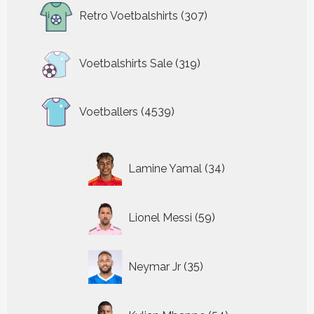
307
Retro Voetbalshirts
307
producten
319
Voetbalshirts Sale
319
producten
4539
Voetballers
4539
producten
34
Lamine Yamal
34
producten
59
Lionel Messi
59
producten
35
Neymar Jr
35
producten
54