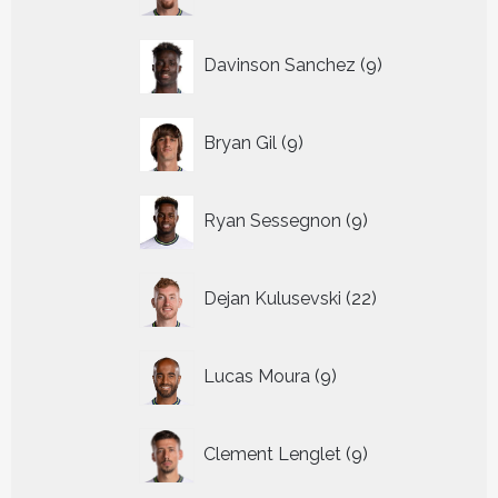
9
Davinson Sanchez
9
producten
9
Bryan Gil
9
producten
9
Ryan Sessegnon
9
producten
22
Dejan Kulusevski
22
producten
9
Lucas Moura
9
producten
9
Clement Lenglet
9
producten