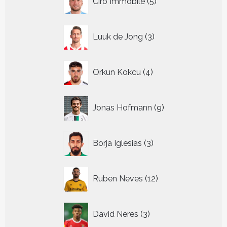
Ciro Immobile
5
producten
3
Luuk de Jong
3
producten
4
Orkun Kokcu
4
producten
9
Jonas Hofmann
9
producten
3
Borja Iglesias
3
producten
12
Ruben Neves
12
producten
3
David Neres
3
producten