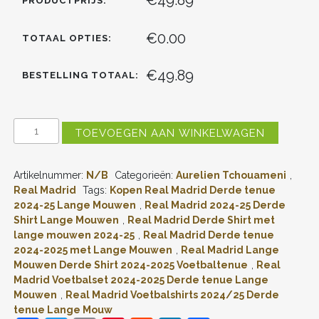
PRODUCTPRIJS:
€0.00
TOTAAL OPTIES:
€49.89
BESTELLING TOTAAL:
GOEDKOPE
TOEVOEGEN AAN WINKELWAGEN
REAL
MADRID
DERDE
Artikelnummer:
N/B
Categorieën:
Aurelien Tchouameni
,
SHIRT
2024-
Real Madrid
Tags:
Kopen Real Madrid Derde tenue
2025
2024-25 Lange Mouwen
,
Real Madrid 2024-25 Derde
AURELIEN
Shirt Lange Mouwen
,
Real Madrid Derde Shirt met
TCHOUAMENI
lange mouwen 2024-25
,
Real Madrid Derde tenue
#14
2024-2025 met Lange Mouwen
,
Real Madrid Lange
VOETBALTENUE
Mouwen Derde Shirt 2024-2025 Voetbaltenue
,
Real
LANGE
MOUW
Madrid Voetbalset 2024-2025 Derde tenue Lange
(+
Mouwen
,
Real Madrid Voetbalshirts 2024/25 Derde
KORTE
tenue Lange Mouw
BROEKEN)