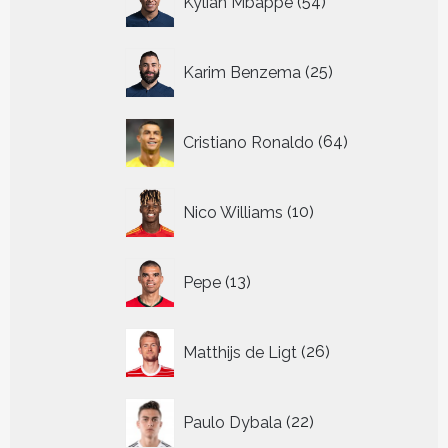
Kylian Mbappe
54
producten
25
Karim Benzema
25
producten
64
Cristiano Ronaldo
64
producten
10
Nico Williams
10
producten
13
Pepe
13
producten
26
Matthijs de Ligt
26
producten
22
Paulo Dybala
22
producten