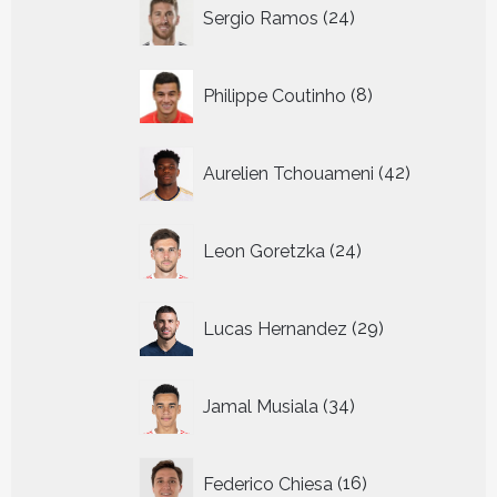
24
Sergio Ramos
24
producten
8
Philippe Coutinho
8
producten
42
Aurelien Tchouameni
42
producten
24
Leon Goretzka
24
producten
29
Lucas Hernandez
29
producten
34
Jamal Musiala
34
producten
16
Federico Chiesa
16
producten