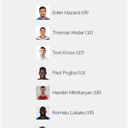
18
Eden Hazard
18
producten
32
Thomas Muller
32
producten
37
Toni Kroos
37
producten
13
Paul Pogba
13
producten
18
Henrikh Mkhitaryan
18
producten
18
Romelu Lukaku
18
producten