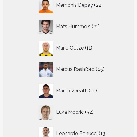
22
Memphis Depay
22
producten
21
Mats Hummels
21
producten
11
Mario Gotze
11
producten
45
Marcus Rashford
45
producten
14
Marco Verratti
14
producten
52
Luka Modric
52
producten
13
Leonardo Bonucci
13
producten