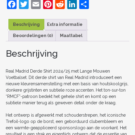
F
T
E
Pi
R
Li
D
AANTAL
a
w
m
nt
e
n
el
c
itt
ai
er
d
k
e
Beschrijving
Extra informatie
e
er
l
e
di
e
n
Beoordelingen (0)
Maattabel
b
st
t
dI
o
n
Beschrijving
o
k
Real Madrid Derde Shirt 2024/25 met Lange Mouwen
Voetbalset. Dit derde shirt van Real Madrid introduceert een
nieuwe kleurensamenstelling met een basis van houtskoolgrijs,
donkere grijstinten en subtiele roze accenten. Het ton-sur-ton
“RMCF”-patroon bedekt het gehele shirt en komt op een
subtiele manier terug als geweven detail onder de kraag.
Het ontwerp is afgewerkt met schouderstrepen, het iconische
Trefoil-logo op de borst, een geborduurd clubembleem en
een warmte-geappliceerd sponsorslogo aan de voorkant. Het
resultaat is een strak en eigentijds ontwerp dat de essentie van