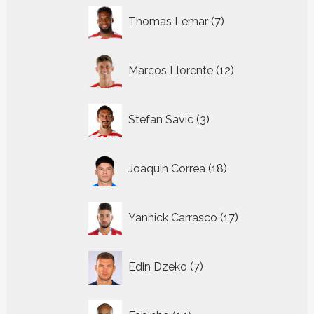
7
Thomas Lemar
7
producten
12
Marcos Llorente
12
producten
3
Stefan Savic
3
producten
18
Joaquin Correa
18
producten
17
Yannick Carrasco
17
producten
7
Edin Dzeko
7
producten
14