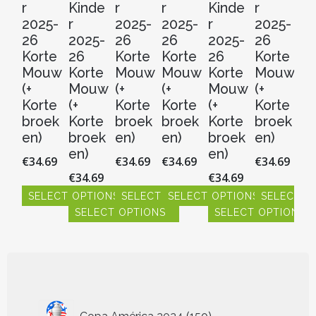
r
Kinde
r
r
Kinde
r
r
2025-
r
2025-
2025-
r
2025-
20
26
2025-
26
26
2025-
26
2
Korte
26
Korte
Korte
26
Korte
Ko
Mouw
Korte
Mouw
Mouw
Korte
Mouw
M
(+
Mouw
(+
(+
Mouw
(+
(+
Korte
(+
Korte
Korte
(+
Korte
Ko
broek
Korte
broek
broek
Korte
broek
b
en)
broek
en)
en)
broek
en)
en
en)
en)
€
34.69
€
34.69
€
34.69
€
34.69
€
3
€
34.69
€
34.69
SELECT OPTIONS
SELECT OPTIONS
SELECT OPTIONS
SELECT O
S
SELECT OPTIONS
SELECT OPTIONS
Dit
Dit
Dit
Dit
Dit
product
product
product
product
pr
Dit
Dit
heeft
heeft
heeft
heeft
hee
product
product
meerdere
meerdere
meerdere
meerdere
me
heeft
heeft
variaties.
variaties.
variaties.
variaties.
vari
meerdere
meerdere
Deze
Deze
Deze
Deze
De
variaties.
variaties.
optie
optie
optie
optie
opt
Deze
Deze
150