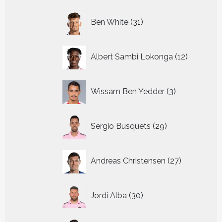
31
Ben White
31
producten
12
Albert Sambi Lokonga
12
producte
3
Wissam Ben Yedder
3
producten
29
Sergio Busquets
29
producten
27
Andreas Christensen
27
producten
30
Jordi Alba
30
producten