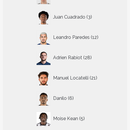
3
Juan Cuadrado
3
producten
12
Leandro Paredes
12
producten
28
Adrien Rabiot
28
producten
21
Manuel Locatelli
21
producten
6
Danilo
6
producten
5
Moise Kean
5
producten