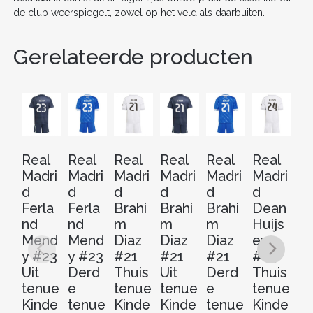
de club weerspiegelt, zowel op het veld als daarbuiten.
Gerelateerde producten
Real
Real
Real
Real
Real
Real
Re
Madri
Madri
Madri
Madri
Madri
Madri
Ma
d
d
d
d
d
d
d
Ferla
Ferla
Brahi
Brahi
Brahi
Dean
D
nd
nd
m
m
m
Huijs
Hu
Mend
Mend
Diaz
Diaz
Diaz
en
e
y #23
y #23
#21
#21
#21
#24
#
Uit
Derd
Thuis
Uit
Derd
Thuis
Ui
tenue
e
tenue
tenue
e
tenue
t
Kinde
tenue
Kinde
Kinde
tenue
Kinde
Ki