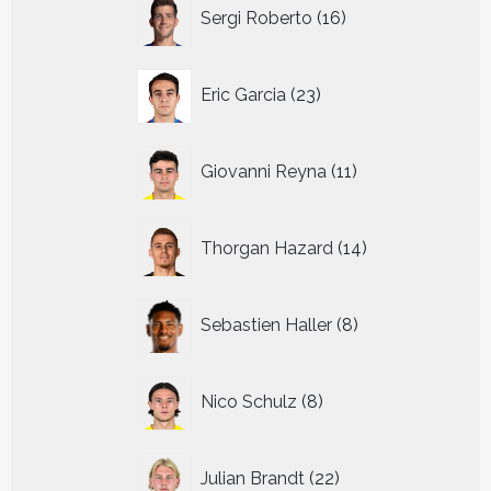
16
Sergi Roberto
16
producten
23
Eric Garcia
23
producten
11
Giovanni Reyna
11
producten
14
Thorgan Hazard
14
producten
8
Sebastien Haller
8
producten
8
Nico Schulz
8
producten
22
Julian Brandt
22
producten