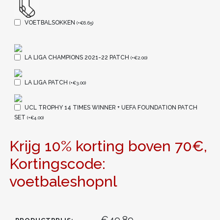
VOETBALSOKKEN
(
+
€
6.65
)
LA LIGA CHAMPIONS 2021-22 PATCH
(
+
€
2.00
)
LA LIGA PATCH
(
+
€
3.00
)
UCL TROPHY 14 TIMES WINNER + UEFA FOUNDATION PATCH
SET
(
+
€
4.00
)
Krijg 10% korting boven 70€,
Kortingscode:
voetbaleshopnl
€49.89