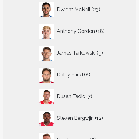
23
Dwight McNeil
23
producten
18
Anthony Gordon
18
producten
9
James Tarkowski
9
producten
8
Daley Blind
8
producten
7
Dusan Tadic
7
producten
12
Steven Bergwijn
12
producten
5