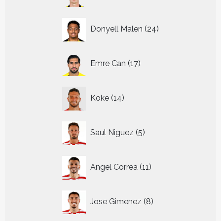
24
Donyell Malen
24
producten
17
Emre Can
17
producten
14
Koke
14
producten
5
Saul Niguez
5
producten
11
Angel Correa
11
producten
8
Jose Gimenez
8
producten