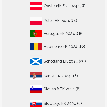
36
Oostenrijk EK 2024
36
producten
14
Polen EK 2024
14
producten
115
Portugal EK 2024
115
producten
10
Roemenië EK 2024
10
producten
20
Schotland EK 2024
20
producten
18
Servië EK 2024
18
producten
6
Slovenië EK 2024
6
producten
6
Slowakije EK 2024
6
producten