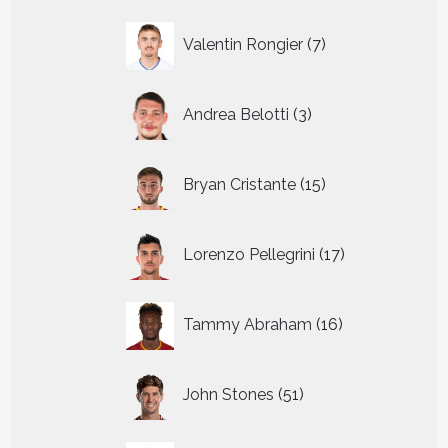
7
Valentin Rongier
7
producten
3
Andrea Belotti
3
producten
15
Bryan Cristante
15
producten
17
Lorenzo Pellegrini
17
producten
16
Tammy Abraham
16
producten
51
John Stones
51
producten