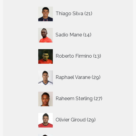
21
Thiago Silva
21
producten
14
Sadio Mane
14
producten
13
Roberto Firmino
13
producten
29
Raphael Varane
29
producten
27
Raheem Sterling
27
producten
29
Olivier Giroud
29
producten