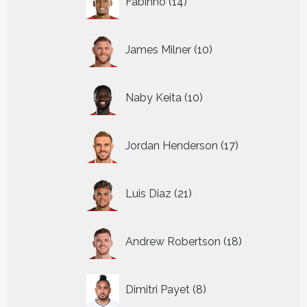
Fabinho
14
producten
10
James Milner
10
producten
10
Naby Keita
10
producten
17
Jordan Henderson
17
producten
21
Luis Diaz
21
producten
18
Andrew Robertson
18
producten
8
Dimitri Payet
8
producten