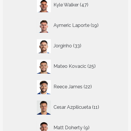
47
Kyle Walker
47
producten
19
Aymeric Laporte
19
producten
33
Jorginho
33
producten
25
Mateo Kovacic
25
producten
22
Reece James
22
producten
11
Cesar Azpilicueta
11
producten
9
Matt Doherty
9
producten