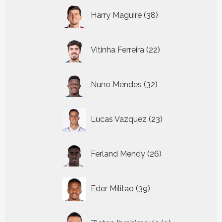
38
Harry Maguire
38
producten
22
Vitinha Ferreira
22
producten
32
Nuno Mendes
32
producten
23
Lucas Vazquez
23
producten
26
Ferland Mendy
26
producten
39
Eder Militao
39
producten
9