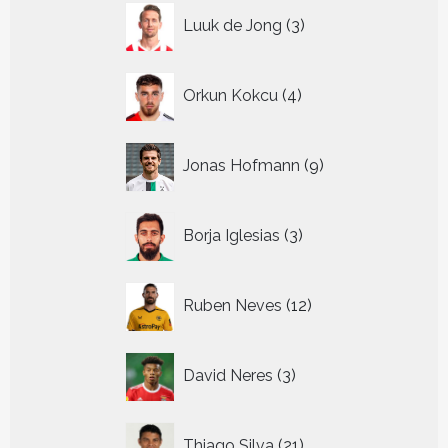
3
Luuk de Jong
3
producten
4
Orkun Kokcu
4
producten
9
Jonas Hofmann
9
producten
3
Borja Iglesias
3
producten
12
Ruben Neves
12
producten
3
David Neres
3
producten
21
Thiago Silva
21