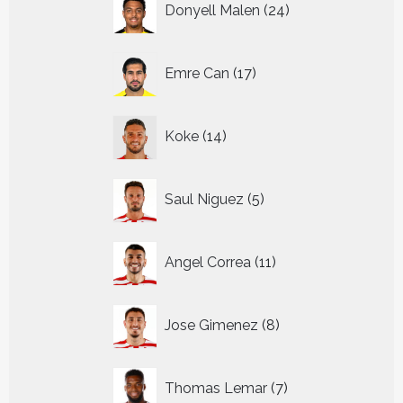
Donyell Malen
24
producten
17
Emre Can
17
producten
14
Koke
14
producten
5
Saul Niguez
5
producten
11
Angel Correa
11
producten
8
Jose Gimenez
8
producten
7
Thomas Lemar
7
producten