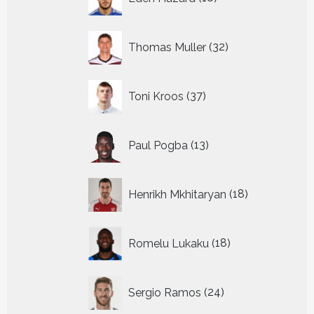
producten
32
Thomas Muller
32
producten
37
Toni Kroos
37
producten
13
Paul Pogba
13
producten
18
Henrikh Mkhitaryan
18
producten
18
Romelu Lukaku
18
producten
24
Sergio Ramos
24
producten