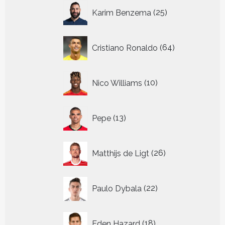
25
Karim Benzema
25
producten
64
Cristiano Ronaldo
64
producten
10
Nico Williams
10
producten
13
Pepe
13
producten
26
Matthijs de Ligt
26
producten
22
Paulo Dybala
22
producten
18
Eden Hazard
18