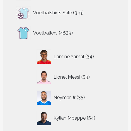
319
Voetbalshirts Sale
319
producten
4539
Voetballers
4539
producten
34
Lamine Yamal
34
producten
59
Lionel Messi
59
producten
35
Neymar Jr
35
producten
54
Kylian Mbappe
54
producten