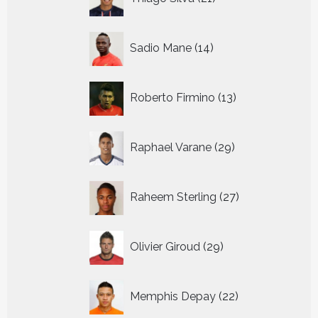
producten
14
Sadio Mane
14
producten
13
Roberto Firmino
13
producten
29
Raphael Varane
29
producten
27
Raheem Sterling
27
producten
29
Olivier Giroud
29
producten
22
Memphis Depay
22
producten