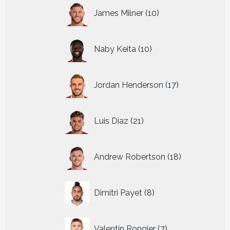
10
James Milner
10
producten
10
Naby Keita
10
producten
17
Jordan Henderson
17
producten
21
Luis Diaz
21
producten
18
Andrew Robertson
18
producten
8
Dimitri Payet
8
producten
7
Valentin Rongier
7