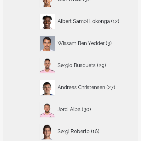
producten
12
Albert Sambi Lokonga
12
producte
3
Wissam Ben Yedder
3
producten
29
Sergio Busquets
29
producten
27
Andreas Christensen
27
producten
30
Jordi Alba
30
producten
16
Sergi Roberto
16
producten