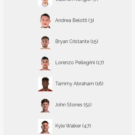
producten
3
Andrea Belotti
3
producten
15
Bryan Cristante
15
producten
17
Lorenzo Pellegrini
17
producten
16
Tammy Abraham
16
producten
51
John Stones
51
producten
47
Kyle Walker
47
producten