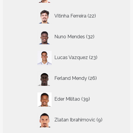
22
Vitinha Ferreira
22
producten
32
Nuno Mendes
32
producten
23
Lucas Vazquez
23
producten
26
Ferland Mendy
26
producten
39
Eder Militao
39
producten
9
Zlatan Ibrahimovic
9
producten