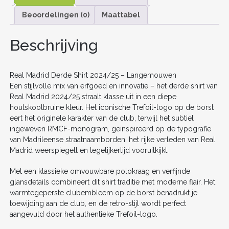
e
er
l
e
di
e
n
Beoordelingen (0)
Maattabel
b
st
t
dI
o
n
Beschrijving
o
k
Real Madrid Derde Shirt 2024/25 – Langemouwen
Een stijlvolle mix van erfgoed en innovatie – het derde shirt van
Real Madrid 2024/25 straalt klasse uit in een diepe
houtskoolbruine kleur. Het iconische Trefoil-logo op de borst
eert het originele karakter van de club, terwijl het subtiel
ingeweven RMCF-monogram, geïnspireerd op de typografie
van Madrileense straatnaamborden, het rijke verleden van Real
Madrid weerspiegelt en tegelijkertijd vooruitkijkt.
Met een klassieke omvouwbare polokraag en verfijnde
glansdetails combineert dit shirt traditie met moderne flair. Het
warmtegeperste clubembleem op de borst benadrukt je
toewijding aan de club, en de retro-stijl wordt perfect
aangevuld door het authentieke Trefoil-logo.