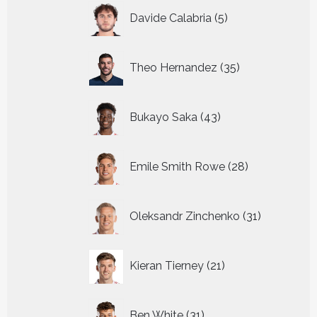
5
Davide Calabria
5
producten
35
Theo Hernandez
35
producten
43
Bukayo Saka
43
producten
28
Emile Smith Rowe
28
producten
31
Oleksandr Zinchenko
31
producten
21
Kieran Tierney
21
producten
31
Ben White
31