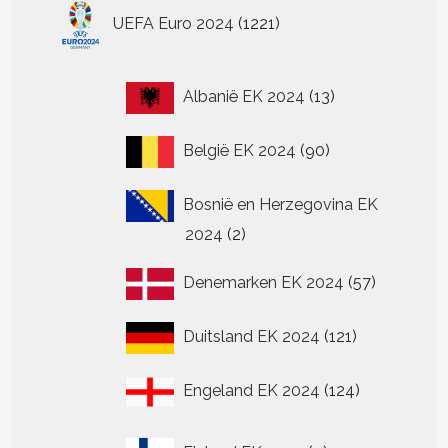
1221
productpagina
op
op
op
worden
worden
wo
UEFA Euro 2024
1221
producten
de
de
de
op
op
op
productpagina
productpagina
productpagina
de
de
de
productpagina
productpagin
pr
13
Albanië EK 2024
13
producten
90
België EK 2024
90
producten
Bosnië en Herzegovina EK
2
2024
2
producten
57
Denemarken EK 2024
57
producten
121
Duitsland EK 2024
121
producten
124
Engeland EK 2024
124
producten
0