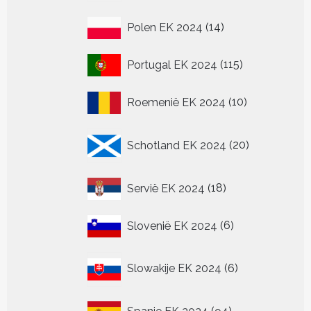
14
Polen EK 2024
14
producten
115
Portugal EK 2024
115
producten
10
Roemenië EK 2024
10
producten
20
Schotland EK 2024
20
producten
18
Servië EK 2024
18
producten
6
Slovenië EK 2024
6
producten
6
Slowakije EK 2024
6
producten
94