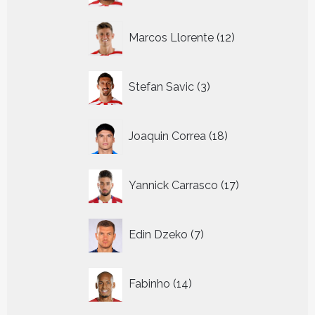
12
Marcos Llorente
12
producten
3
Stefan Savic
3
producten
18
Joaquin Correa
18
producten
17
Yannick Carrasco
17
producten
7
Edin Dzeko
7
producten
14
Fabinho
14
producten