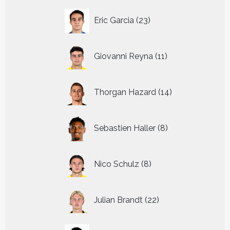
23
Eric Garcia
23
producten
11
Giovanni Reyna
11
producten
14
Thorgan Hazard
14
producten
8
Sebastien Haller
8
producten
8
Nico Schulz
8
producten
22
Julian Brandt
22
producten
24