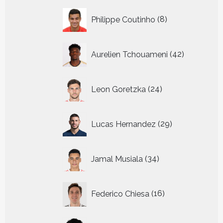
8
Philippe Coutinho
8
producten
42
Aurelien Tchouameni
42
producten
24
Leon Goretzka
24
producten
29
Lucas Hernandez
29
producten
34
Jamal Musiala
34
producten
16
Federico Chiesa
16
producten
3