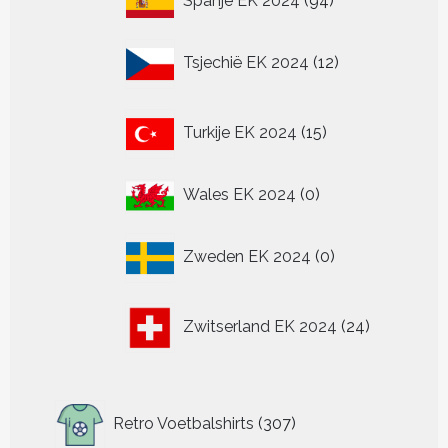
Spanje EK 2024
94
producten
12
Tsjechië EK 2024
12
producten
15
Turkije EK 2024
15
producten
0
Wales EK 2024
0
producten
0
Zweden EK 2024
0
producten
24
Zwitserland EK 2024
24
producten
307
Retro Voetbalshirts
307
producten