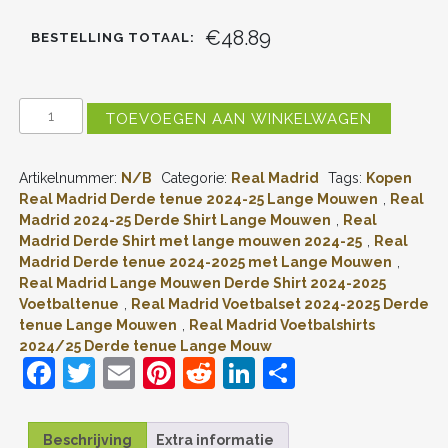
€48.89
BESTELLING TOTAAL:
GOEDKOPE
TOEVOEGEN AAN WINKELWAGEN
REAL
MADRID
DERDE
Artikelnummer:
N/B
Categorie:
Real Madrid
Tags:
Kopen
SHIRT
2024-
Real Madrid Derde tenue 2024-25 Lange Mouwen
,
Real
2025
Madrid 2024-25 Derde Shirt Lange Mouwen
,
Real
VOETBALTENUE
Madrid Derde Shirt met lange mouwen 2024-25
,
Real
LANGE
Madrid Derde tenue 2024-2025 met Lange Mouwen
,
MOUW
Real Madrid Lange Mouwen Derde Shirt 2024-2025
(+
Voetbaltenue
,
Real Madrid Voetbalset 2024-2025 Derde
KORTE
BROEKEN)
tenue Lange Mouwen
,
Real Madrid Voetbalshirts
AANTAL
2024/25 Derde tenue Lange Mouw
F
T
E
Pi
R
Li
D
a
w
m
nt
e
n
el
c
itt
ai
er
d
k
e
Beschrijving
Extra informatie