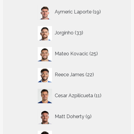
19
Aymeric Laporte
19
producten
33
Jorginho
33
producten
25
Mateo Kovacic
25
producten
22
Reece James
22
producten
11
Cesar Azpilicueta
11
producten
9
Matt Doherty
9
producten
9