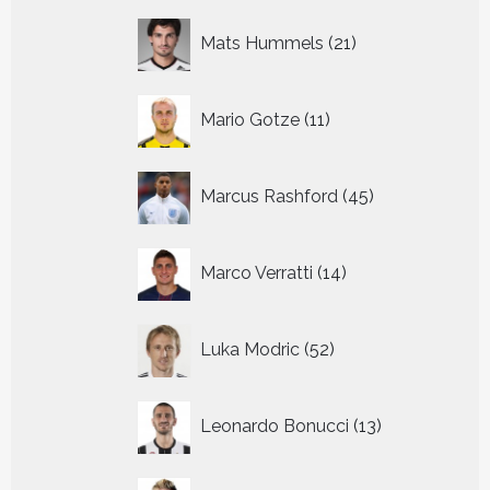
21
Mats Hummels
21
producten
11
Mario Gotze
11
producten
45
Marcus Rashford
45
producten
14
Marco Verratti
14
producten
52
Luka Modric
52
producten
13
Leonardo Bonucci
13
producten
52