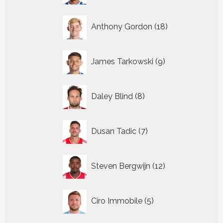
18
Anthony Gordon
18
producten
9
James Tarkowski
9
producten
8
Daley Blind
8
producten
7
Dusan Tadic
7
producten
12
Steven Bergwijn
12
producten
5
Ciro Immobile
5
producten