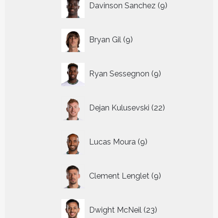
Davinson Sanchez
9
producten
9
Bryan Gil
9
producten
9
Ryan Sessegnon
9
producten
22
Dejan Kulusevski
22
producten
9
Lucas Moura
9
producten
9
Clement Lenglet
9
producten
23
Dwight McNeil
23
producten