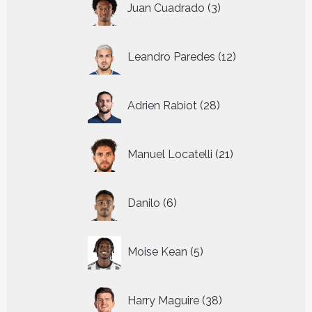
Juan Cuadrado
3
producten
12
Leandro Paredes
12
producten
28
Adrien Rabiot
28
producten
21
Manuel Locatelli
21
producten
6
Danilo
6
producten
5
Moise Kean
5
producten
38
Harry Maguire
38
producten