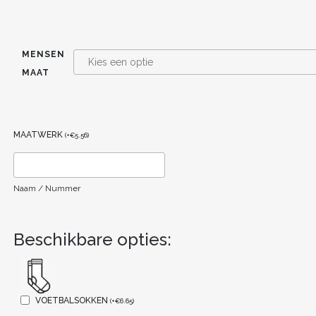
MENSEN
MAAT
MAATWERK
(
+
€
5.56
)
Naam / Nummer
Beschikbare opties:
VOETBALSOKKEN
(
+
€
6.65
)