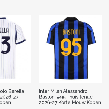
heeft
heeft
meerdere
meerdere
variaties.
variaties.
Deze
Deze
optie
optie
kan
kan
gekozen
gekozen
worden
worden
op
op
de
de
productpagina
productpagina
colo Barella
Inter Milan Alessandro
 2026-27
Bastoni #95 Thuis tenue
Kopen
2026-27 Korte Mouw Kopen