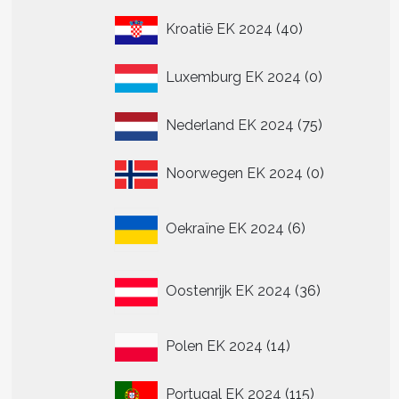
40
Kroatië EK 2024
40
producten
0
Luxemburg EK 2024
0
producten
75
Nederland EK 2024
75
producten
0
Noorwegen EK 2024
0
producten
6
Oekraïne EK 2024
6
producten
36
Oostenrijk EK 2024
36
producten
14
Polen EK 2024
14
producten
115
Portugal EK 2024
115