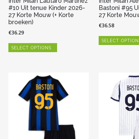
Inter Milan Lautaro Martinez
Inter Milan Al
#10 Uit tenue Kinder 2026-
Bastoni #95 U
27 Korte Mouw (+ Korte
27 Korte Mou
broeken)
€
36.58
€
36.29
SELECT OPTION
Dit
SELECT OPTIONS
product
heeft
meerdere
variaties.
Deze
optie
kan
gekozen
worden
op
de
productpagina