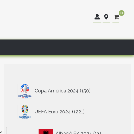
0
150
Copa América 2024
150
producten
1221
UEFA Euro 2024
1221
producten
13
Albanië EK 2024
13