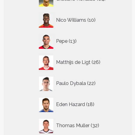
producten
10
Nico Williams
10
producten
13
Pepe
13
producten
26
Matthijs de Ligt
26
producten
22
Paulo Dybala
22
producten
18
Eden Hazard
18
producten
32
Thomas Muller
32
producten