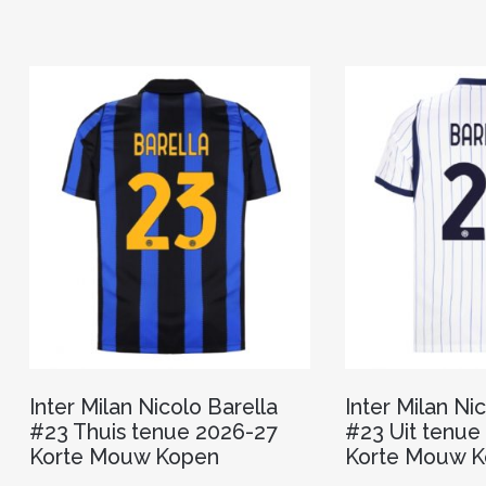
meerdere
variaties.
Deze
optie
kan
gekozen
worden
op
de
productpagina
Inter Milan Nicolo Barella
Inter Milan Ni
#23 Thuis tenue 2026-27
#23 Uit tenue
Korte Mouw Kopen
Korte Mouw 