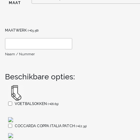
MAAT
MAATWERK
(
+
€
5.56
)
Naam / Nummer
Beschikbare opties:
VOETBALSOKKEN
(
+
€
6.65
)
COCCARDA COPPA ITALIA PATCH
(
+
€
2.35
)