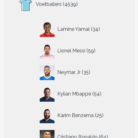
4539
Voetballers
4539
producten
34
Lamine Yamal
34
producten
59
Lionel Messi
59
producten
35
Neymar Jr
35
producten
54
Kylian Mbappe
54
producten
25
Karim Benzema
25
producten
64
Cristiano Ronaldo
64