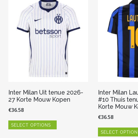
Inter Milan Uit tenue 2026-
Inter Milan La
27 Korte Mouw Kopen
#10 Thuis ten
Korte Mouw 
€
36.58
€
36.58
Dit
SELECT OPTIONS
product
heeft
SELECT OPTION