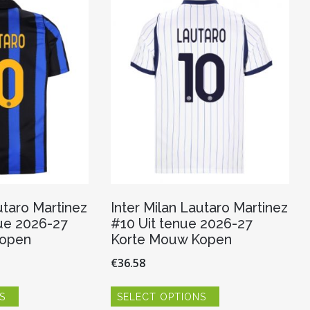
utaro Martinez
Inter Milan Lautaro Martinez
ue 2026-27
#10 Uit tenue 2026-27
Kopen
Korte Mouw Kopen
€
36.58
Dit
Dit
S
SELECT OPTIONS
product
product