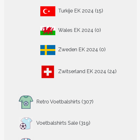
15
Turkije EK 2024
15
producten
0
Wales EK 2024
0
producten
0
Zweden EK 2024
0
producten
24
Zwitserland EK 2024
24
producten
307
Retro Voetbalshirts
307
producten
319
Voetbalshirts Sale
319
producten