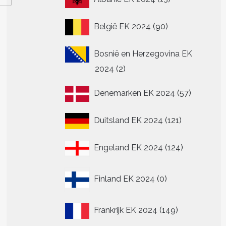
producten
90
België EK 2024
90
producten
Bosnië en Herzegovina EK
2
2024
2
producten
57
Denemarken EK 2024
57
producte
121
Duitsland EK 2024
121
producten
124
Engeland EK 2024
124
producten
0
Finland EK 2024
0
producten
149
Frankrijk EK 2024
149
producten