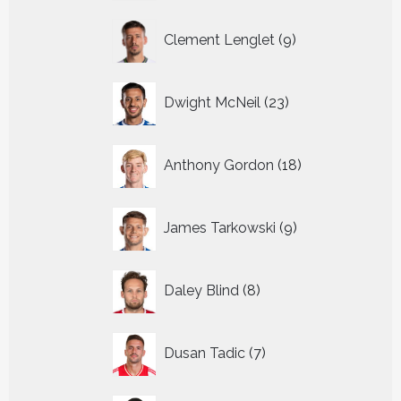
9
Clement Lenglet
9
producten
23
Dwight McNeil
23
producten
18
Anthony Gordon
18
producten
9
James Tarkowski
9
producten
8
Daley Blind
8
producten
7
Dusan Tadic
7
producten