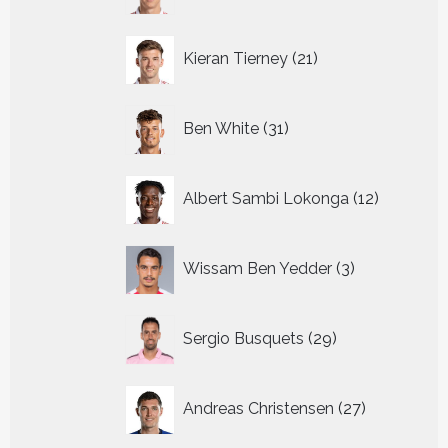
21
Kieran Tierney
21
producten
31
Ben White
31
producten
12
Albert Sambi Lokonga
12
producte
3
Wissam Ben Yedder
3
producten
29
Sergio Busquets
29
producten
27
Andreas Christensen
27
producten