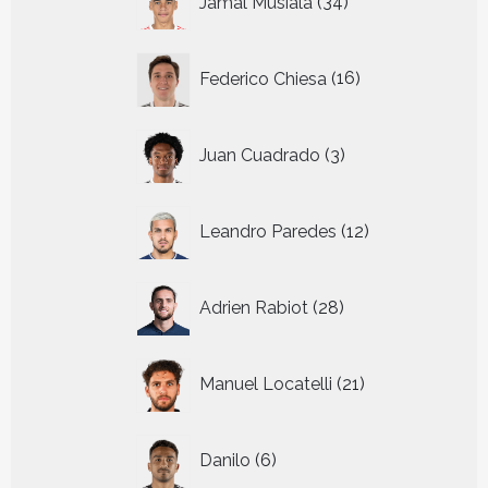
Jamal Musiala
34
producten
16
Federico Chiesa
16
producten
3
Juan Cuadrado
3
producten
12
Leandro Paredes
12
producten
28
Adrien Rabiot
28
producten
21
Manuel Locatelli
21
producten
6
Danilo
6
producten