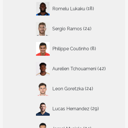
18
Romelu Lukaku
18
producten
24
Sergio Ramos
24
producten
8
Philippe Coutinho
8
producten
42
Aurelien Tchouameni
42
producten
24
Leon Goretzka
24
producten
29
Lucas Hernandez
29
producten
34