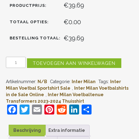
€39.69
PRODUCTPRIJS:
€0.00
TOTAAL OPTIES:
€39.69
BESTELLING TOTAAL:
INTER
TOEVOEGEN AAN WINKELWAGEN
MILAN
THUISSHIRT
TRANSFORMERS
Artikelnummer:
N/B
Categorie:
Inter Milan
Tags:
Inter
2023-
2024
Milan Voetbal Sportshirt Sale
,
Inter Milan Voetbalshirts
VOETBALSHIRT
in de Sale Online
,
Inter Milan Voetbaltenue
MET
Transformers 2023-2024 Thuisshirt
KORTE
F
T
E
Pi
R
Li
D
MOUW
AANTAL
a
w
m
nt
e
n
el
c
itt
ai
er
d
k
e
Beschrijving
Extra informatie