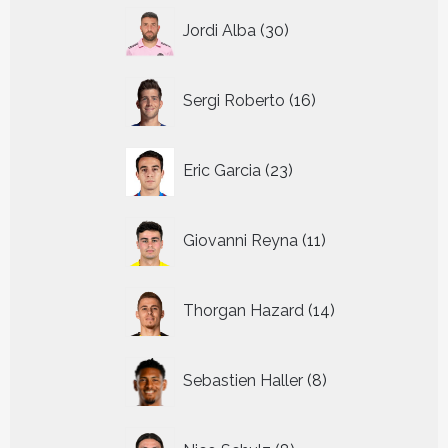
30
Jordi Alba
30
producten
16
Sergi Roberto
16
producten
23
Eric Garcia
23
producten
11
Giovanni Reyna
11
producten
14
Thorgan Hazard
14
producten
8
Sebastien Haller
8
producten
8