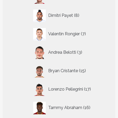
8
Dimitri Payet
8
producten
7
Valentin Rongier
7
producten
3
Andrea Belotti
3
producten
15
Bryan Cristante
15
producten
17
Lorenzo Pellegrini
17
producten
16
Tammy Abraham
16
producten