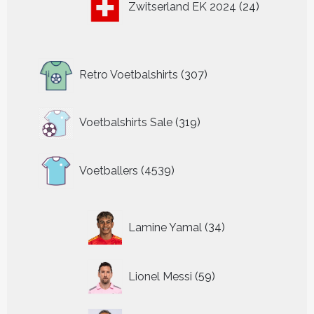
Zwitserland EK 2024
24
producten
307
Retro Voetbalshirts
307
producten
319
Voetbalshirts Sale
319
producten
4539
Voetballers
4539
producten
34
Lamine Yamal
34
producten
59
Lionel Messi
59
producten