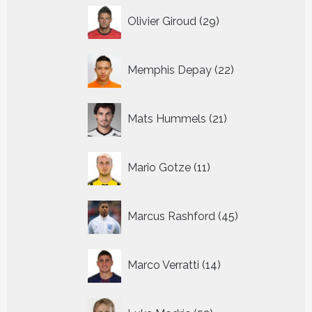
29
Olivier Giroud
29
producten
22
Memphis Depay
22
producten
21
Mats Hummels
21
producten
11
Mario Gotze
11
producten
45
Marcus Rashford
45
producten
14
Marco Verratti
14
producten
52