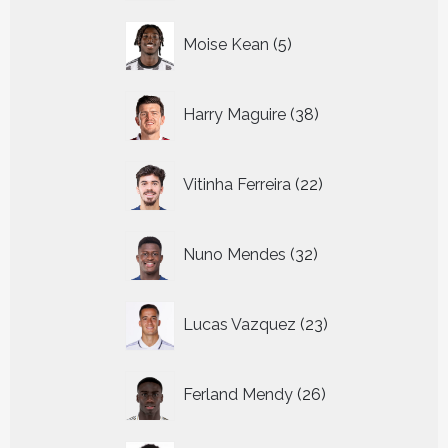
5
Moise Kean
5
producten
38
Harry Maguire
38
producten
22
Vitinha Ferreira
22
producten
32
Nuno Mendes
32
producten
23
Lucas Vazquez
23
producten
26
Ferland Mendy
26
producten