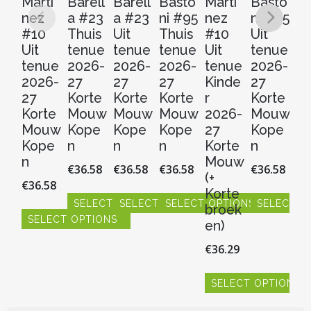
Marti
Barell
Barell
Basto
Marti
Basto
Ba
nez
a #23
a #23
ni #95
nez
ni #95
a 
#10
Thuis
Uit
Thuis
#10
Uit
Th
Uit
tenue
tenue
tenue
Uit
tenue
t
tenue
2026-
2026-
2026-
tenue
2026-
Ki
2026-
27
27
27
Kinde
27
r
27
Korte
Korte
Korte
r
Korte
2
Korte
Mouw
Mouw
Mouw
2026-
Mouw
2
Mouw
Kope
Kope
Kope
27
Kope
Ko
Kope
n
n
n
Korte
n
M
n
Mouw
(+
€
36.58
€
36.58
€
36.58
€
36.58
(+
Ko
€
36.58
Korte
b
SELECT OPTIONS
SELECT OPTIONS
SELECT OPTIONS
SELECT O
broek
en
SELECT OPTIONS
Dit
Dit
Dit
Dit
en)
€
3
product
product
product
product
Dit
€
36.29
heeft
heeft
heeft
heeft
product
meerdere
meerdere
meerdere
meerdere
heeft
S
variaties.
variaties.
variaties.
variaties.
meerdere
SELECT OPTIONS
Dit
Deze
Deze
Deze
Deze
variaties.
pr
Dit
optie
optie
optie
optie
Deze