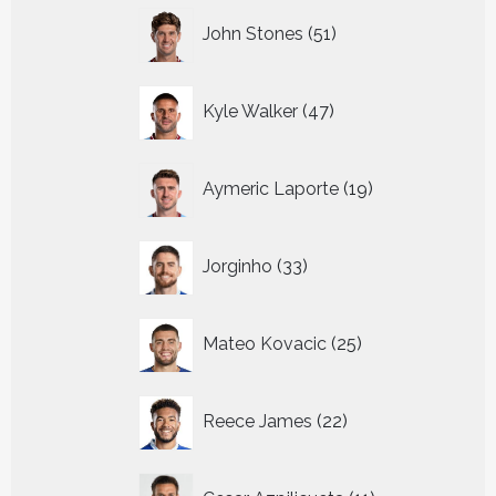
51
John Stones
51
producten
47
Kyle Walker
47
producten
19
Aymeric Laporte
19
producten
33
Jorginho
33
producten
25
Mateo Kovacic
25
producten
22
Reece James
22
producten
11