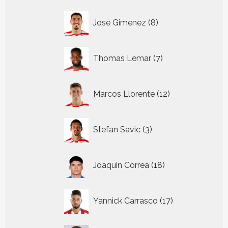
8
Jose Gimenez
8
producten
7
Thomas Lemar
7
producten
12
Marcos Llorente
12
producten
3
Stefan Savic
3
producten
18
Joaquin Correa
18
producten
17
Yannick Carrasco
17
producten