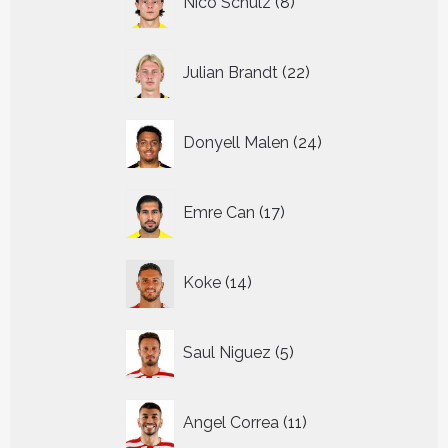
Nico Schulz
8
producten
22
Julian Brandt
22
producten
24
Donyell Malen
24
producten
17
Emre Can
17
producten
14
Koke
14
producten
5
Saul Niguez
5
producten
11
Angel Correa
11
producten