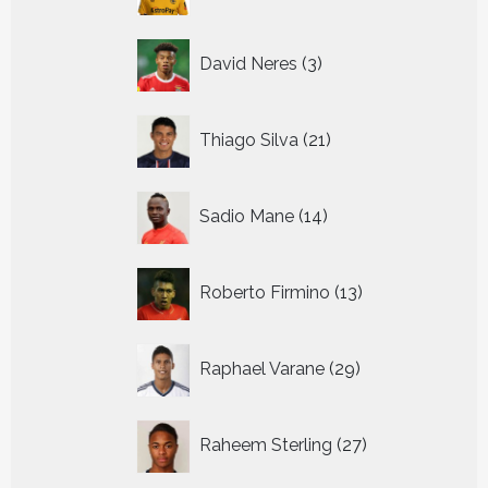
3
David Neres
3
producten
21
Thiago Silva
21
producten
14
Sadio Mane
14
producten
13
Roberto Firmino
13
producten
29
Raphael Varane
29
producten
27
Raheem Sterling
27
producten