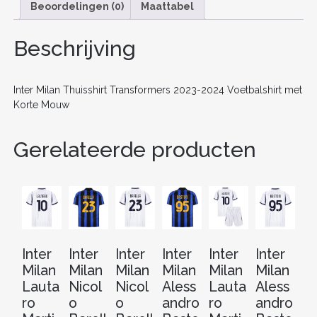
e
er
l
e
di
e
n
Beoordelingen (0)
Maattabel
b
st
t
dI
o
n
Beschrijving
o
k
Inter Milan Thuisshirt Transformers 2023-2024 Voetbalshirt met
Korte Mouw
Gerelateerde producten
Inter
Inter
Inter
Inter
Inter
Inter
In
Milan
Milan
Milan
Milan
Milan
Milan
Mi
Lauta
Nicol
Nicol
Aless
Lauta
Aless
Ni
ro
o
o
andro
ro
andro
o