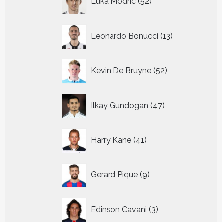
Luka Modric
52
producten
13
Leonardo Bonucci
13
producten
52
Kevin De Bruyne
52
producten
47
Ilkay Gundogan
47
producten
41
Harry Kane
41
producten
9
Gerard Pique
9
producten
3
Edinson Cavani
3
producten