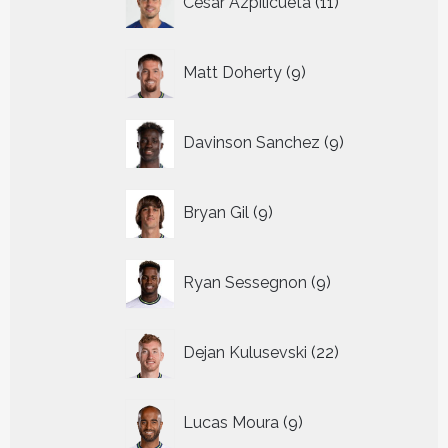
Cesar Azpilicueta
11
producten
9
Matt Doherty
9
producten
9
Davinson Sanchez
9
producten
9
Bryan Gil
9
producten
9
Ryan Sessegnon
9
producten
22
Dejan Kulusevski
22
producten
9
Lucas Moura
9
producten