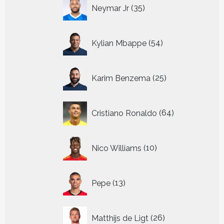
35
Neymar Jr
35
producten
54
Kylian Mbappe
54
producten
25
Karim Benzema
25
producten
64
Cristiano Ronaldo
64
producten
10
Nico Williams
10
producten
13
Pepe
13
producten
26
Matthijs de Ligt
26
producten