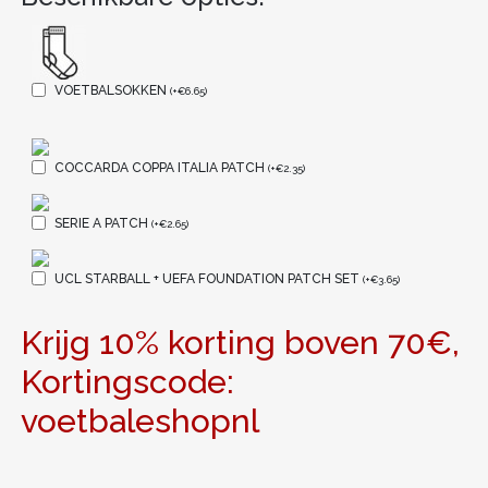
VOETBALSOKKEN
(
+
€
6.65
)
COCCARDA COPPA ITALIA PATCH
(
+
€
2.35
)
SERIE A PATCH
(
+
€
2.65
)
UCL STARBALL + UEFA FOUNDATION PATCH SET
(
+
€
3.65
)
Krijg 10% korting boven 70€,
Kortingscode:
voetbaleshopnl