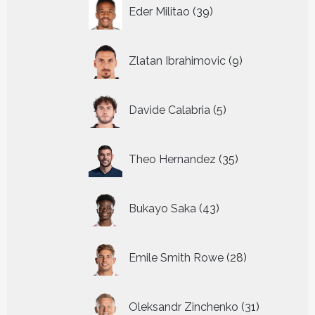
39
Eder Militao
39
producten
9
Zlatan Ibrahimovic
9
producten
5
Davide Calabria
5
producten
35
Theo Hernandez
35
producten
43
Bukayo Saka
43
producten
28
Emile Smith Rowe
28
producten
31
Oleksandr Zinchenko
31
producten