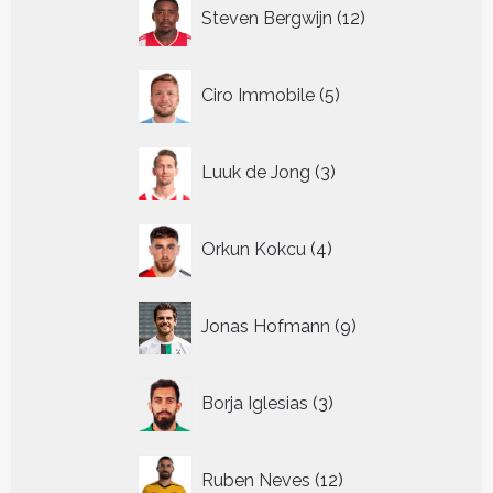
12
Steven Bergwijn
12
producten
5
Ciro Immobile
5
producten
3
Luuk de Jong
3
producten
4
Orkun Kokcu
4
producten
9
Jonas Hofmann
9
producten
3
Borja Iglesias
3
producten
12
Ruben Neves
12
producten