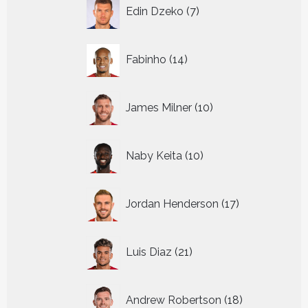
7
Edin Dzeko
7
producten
14
Fabinho
14
producten
10
James Milner
10
producten
10
Naby Keita
10
producten
17
Jordan Henderson
17
producten
21
Luis Diaz
21
producten
18
Andrew Robertson
18
producten