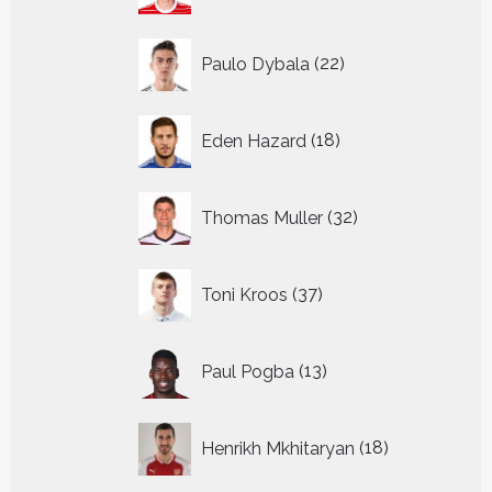
22
Paulo Dybala
22
producten
18
Eden Hazard
18
producten
32
Thomas Muller
32
producten
37
Toni Kroos
37
producten
13
Paul Pogba
13
producten
18
Henrikh Mkhitaryan
18
producten