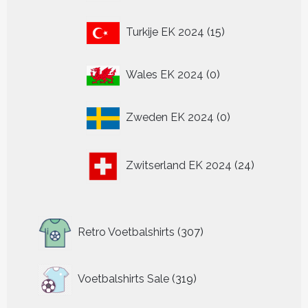
15
Turkije EK 2024
15
producten
0
Wales EK 2024
0
producten
0
Zweden EK 2024
0
producten
24
Zwitserland EK 2024
24
producten
307
Retro Voetbalshirts
307
producten
319
Voetbalshirts Sale
319
producten