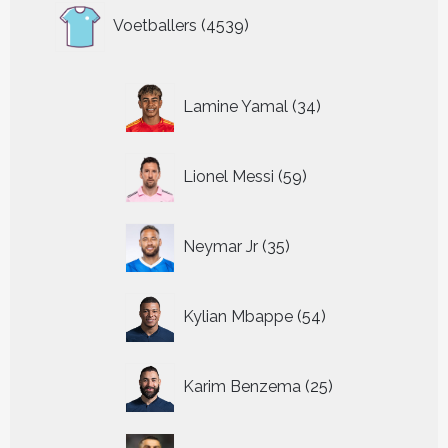
4539
Voetballers
4539
producten
34
Lamine Yamal
34
producten
59
Lionel Messi
59
producten
35
Neymar Jr
35
producten
54
Kylian Mbappe
54
producten
25
Karim Benzema
25
producten
64