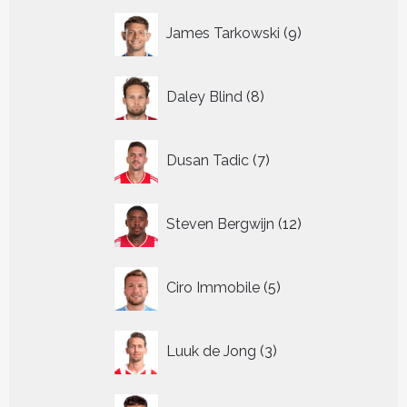
9
James Tarkowski
9
producten
8
Daley Blind
8
producten
7
Dusan Tadic
7
producten
12
Steven Bergwijn
12
producten
5
Ciro Immobile
5
producten
3
Luuk de Jong
3
producten
4