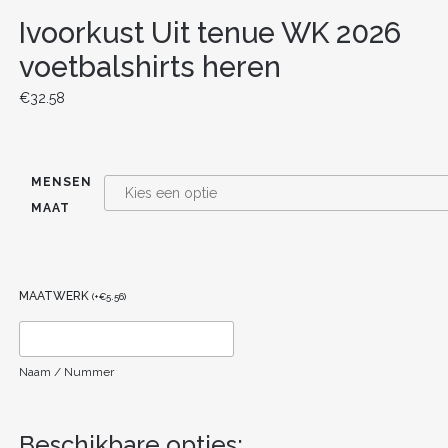
Ivoorkust Uit tenue WK 2026
voetbalshirts heren
€
32.58
MENSEN
MAAT
MAATWERK
(
+
€
5.56
)
Naam / Nummer
Beschikbare opties: