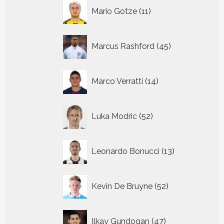
11
Mario Gotze
11
producten
45
Marcus Rashford
45
producten
14
Marco Verratti
14
producten
52
Luka Modric
52
producten
13
Leonardo Bonucci
13
producten
52
Kevin De Bruyne
52
producten
47
Ilkay Gundogan
47