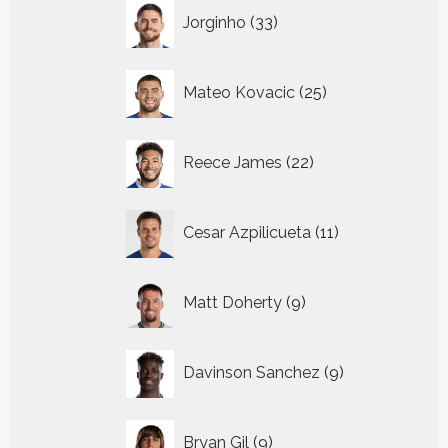
33
Jorginho
33
producten
25
Mateo Kovacic
25
producten
22
Reece James
22
producten
11
Cesar Azpilicueta
11
producten
9
Matt Doherty
9
producten
9
Davinson Sanchez
9
producten
9
Bryan Gil
9