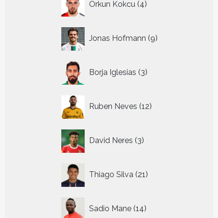
Orkun Kokcu
4
producten
9
Jonas Hofmann
9
producten
3
Borja Iglesias
3
producten
12
Ruben Neves
12
producten
3
David Neres
3
producten
21
Thiago Silva
21
producten
14
Sadio Mane
14
producten