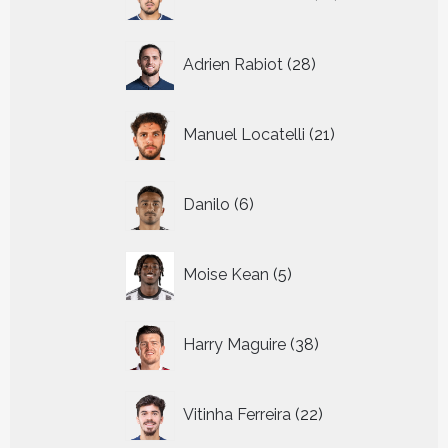
producten
28
Adrien Rabiot
28
producten
21
Manuel Locatelli
21
producten
6
Danilo
6
producten
5
Moise Kean
5
producten
38
Harry Maguire
38
producten
22
Vitinha Ferreira
22
producten