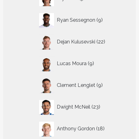
producten
9
Ryan Sessegnon
9
producten
22
Dejan Kulusevski
22
producten
9
Lucas Moura
9
producten
9
Clement Lenglet
9
producten
23
Dwight McNeil
23
producten
18
Anthony Gordon
18
producten