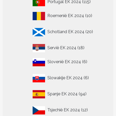
115
Portugal EK 2024
115
producten
10
Roemenië EK 2024
10
producten
20
Schotland EK 2024
20
producten
18
Servië EK 2024
18
producten
6
Slovenië EK 2024
6
producten
6
Slowakije EK 2024
6
producten
94
Spanje EK 2024
94
producten
12
Tsjechië EK 2024
12
producten