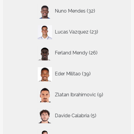
32
Nuno Mendes
32
producten
23
Lucas Vazquez
23
producten
26
Ferland Mendy
26
producten
39
Eder Militao
39
producten
9
Zlatan Ibrahimovic
9
producten
5
Davide Calabria
5
producten
35