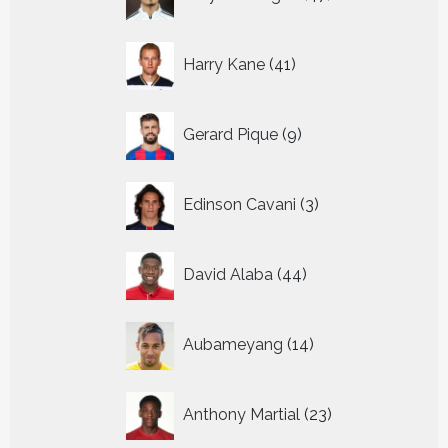
producten
41
Harry Kane
41
producten
9
Gerard Pique
9
producten
3
Edinson Cavani
3
producten
44
David Alaba
44
producten
14
Aubameyang
14
producten
23
Anthony Martial
23
producten