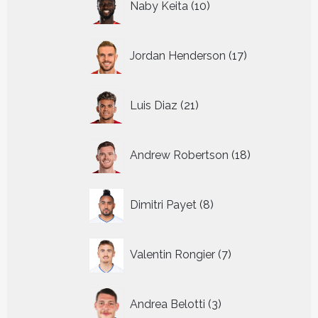
Naby Keita
10
producten
17
Jordan Henderson
17
producten
21
Luis Diaz
21
producten
18
Andrew Robertson
18
producten
8
Dimitri Payet
8
producten
7
Valentin Rongier
7
producten
3
Andrea Belotti
3
producten