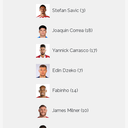
3
Stefan Savic
3
producten
18
Joaquin Correa
18
producten
17
Yannick Carrasco
17
producten
7
Edin Dzeko
7
producten
14
Fabinho
14
producten
10
James Milner
10
producten
10