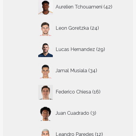
42
Aurelien Tchouameni
42
producten
24
Leon Goretzka
24
producten
29
Lucas Hernandez
29
producten
34
Jamal Musiala
34
producten
16
Federico Chiesa
16
producten
3
Juan Cuadrado
3
producten
12
Leandro Paredes
12