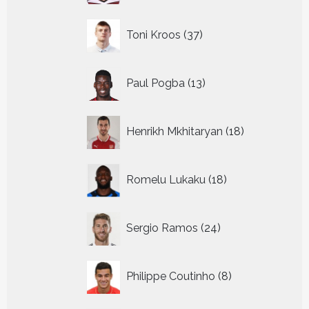
37
Toni Kroos
37
producten
13
Paul Pogba
13
producten
18
Henrikh Mkhitaryan
18
producten
18
Romelu Lukaku
18
producten
24
Sergio Ramos
24
producten
8
Philippe Coutinho
8
producten