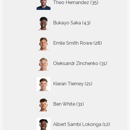
Theo Hernandez
35
producten
43
Bukayo Saka
43
producten
28
Emile Smith Rowe
28
producten
31
Oleksandr Zinchenko
31
producten
21
Kieran Tierney
21
producten
31
Ben White
31
producten
12
Albert Sambi Lokonga
12
producte