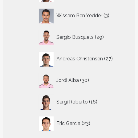
3
Wissam Ben Yedder
3
producten
29
Sergio Busquets
29
producten
27
Andreas Christensen
27
producten
30
Jordi Alba
30
producten
16
Sergi Roberto
16
producten
23
Eric Garcia
23
producten