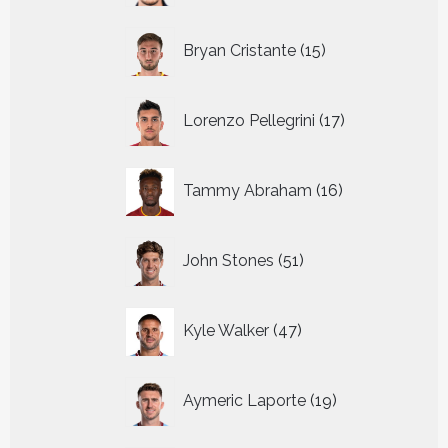
15
Bryan Cristante
15
producten
17
Lorenzo Pellegrini
17
producten
16
Tammy Abraham
16
producten
51
John Stones
51
producten
47
Kyle Walker
47
producten
19
Aymeric Laporte
19
producten