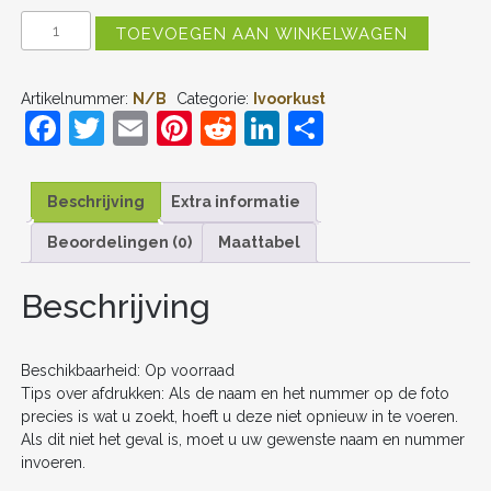
IVOORKUST
TOEVOEGEN AAN WINKELWAGEN
UIT
TENUE
WK
Artikelnummer:
N/B
Categorie:
Ivoorkust
2026
F
T
E
Pi
R
Li
D
VOETBALSHIRTS
HEREN
a
w
m
nt
e
n
el
AANTAL
c
itt
ai
er
d
k
e
Beschrijving
Extra informatie
e
er
l
e
di
e
n
Beoordelingen (0)
Maattabel
b
st
t
dI
o
n
Beschrijving
o
k
Beschikbaarheid: Op voorraad
Tips over afdrukken: Als de naam en het nummer op de foto
precies is wat u zoekt, hoeft u deze niet opnieuw in te voeren.
Als dit niet het geval is, moet u uw gewenste naam en nummer
invoeren.