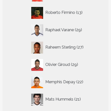
13
Roberto Firmino
13
producten
29
Raphael Varane
29
producten
27
Raheem Sterling
27
producten
29
Olivier Giroud
29
producten
22
Memphis Depay
22
producten
21
Mats Hummels
21
producten