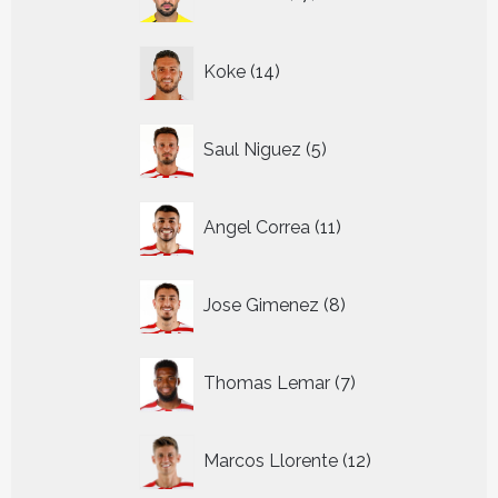
producten
14
Koke
14
producten
5
Saul Niguez
5
producten
11
Angel Correa
11
producten
8
Jose Gimenez
8
producten
7
Thomas Lemar
7
producten
12
Marcos Llorente
12
producten