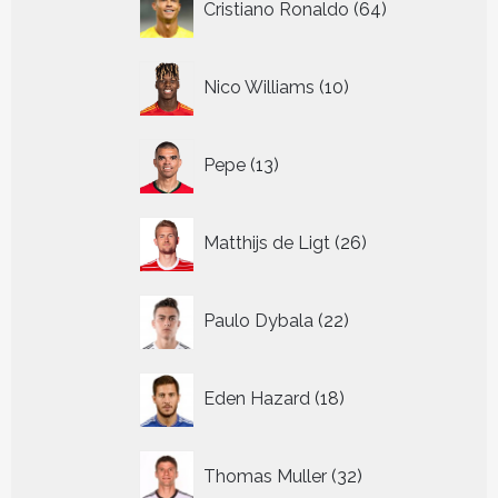
Cristiano Ronaldo
64
producten
10
Nico Williams
10
producten
13
Pepe
13
producten
26
Matthijs de Ligt
26
producten
22
Paulo Dybala
22
producten
18
Eden Hazard
18
producten
32
Thomas Muller
32
producten