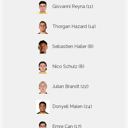
11
Giovanni Reyna
11
producten
14
Thorgan Hazard
14
producten
8
Sebastien Haller
8
producten
8
Nico Schulz
8
producten
22
Julian Brandt
22
producten
24
Donyell Malen
24
producten
17
Emre Can
17