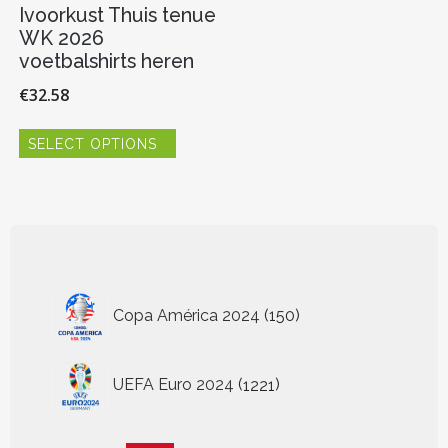
Ivoorkust Thuis tenue
WK 2026
voetbalshirts heren
€
32.58
Dit
SELECT OPTIONS
product
heeft
meerdere
variaties.
Deze
optie
kan
gekozen
150
worden
Copa América 2024
150
producten
op
de
1221
productpagina
UEFA Euro 2024
1221
producten