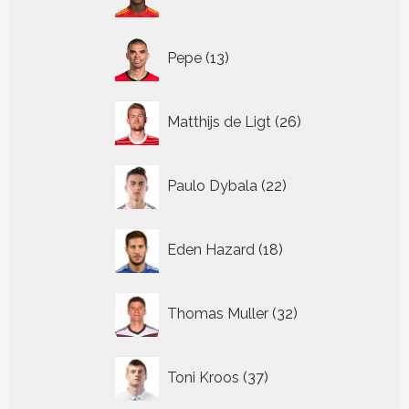
producten
13
Pepe
13
producten
26
Matthijs de Ligt
26
producten
22
Paulo Dybala
22
producten
18
Eden Hazard
18
producten
32
Thomas Muller
32
producten
37
Toni Kroos
37
producten