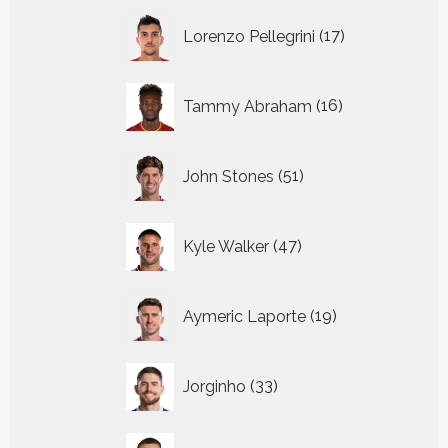
17
Lorenzo Pellegrini
17
producten
16
Tammy Abraham
16
producten
51
John Stones
51
producten
47
Kyle Walker
47
producten
19
Aymeric Laporte
19
producten
33
Jorginho
33
producten
25