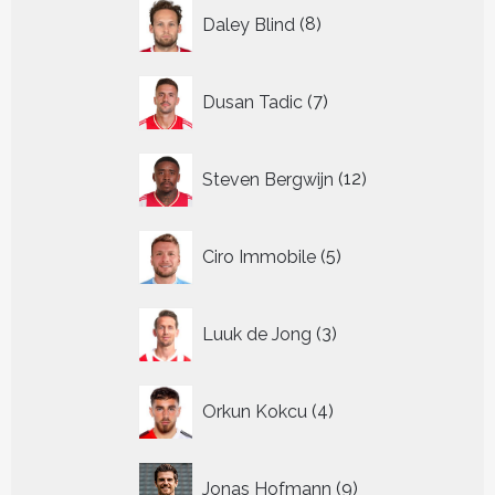
8
Daley Blind
8
producten
7
Dusan Tadic
7
producten
12
Steven Bergwijn
12
producten
5
Ciro Immobile
5
producten
3
Luuk de Jong
3
producten
4
Orkun Kokcu
4
producten
9
Jonas Hofmann
9