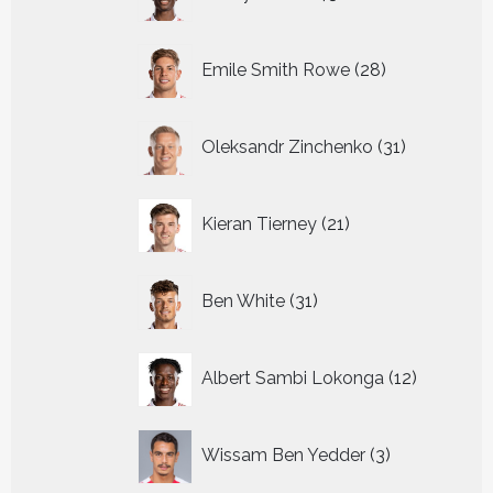
producten
28
Emile Smith Rowe
28
producten
31
Oleksandr Zinchenko
31
producten
21
Kieran Tierney
21
producten
31
Ben White
31
producten
12
Albert Sambi Lokonga
12
producte
3
Wissam Ben Yedder
3
producten