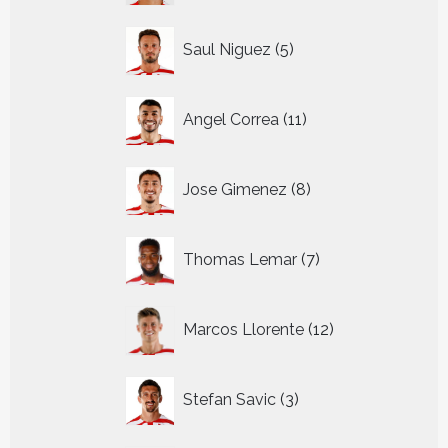
5
Saul Niguez
5
producten
11
Angel Correa
11
producten
8
Jose Gimenez
8
producten
7
Thomas Lemar
7
producten
12
Marcos Llorente
12
producten
3
Stefan Savic
3
producten