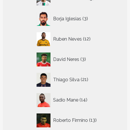
producten
3
Borja Iglesias
3
producten
12
Ruben Neves
12
producten
3
David Neres
3
producten
21
Thiago Silva
21
producten
14
Sadio Mane
14
producten
13
Roberto Firmino
13
producten