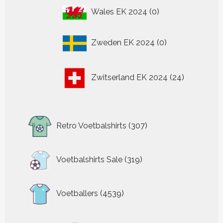
0
Wales EK 2024
0
producten
0
Zweden EK 2024
0
producten
24
Zwitserland EK 2024
24
producten
307
Retro Voetbalshirts
307
producten
319
Voetbalshirts Sale
319
producten
4539
Voetballers
4539
producten