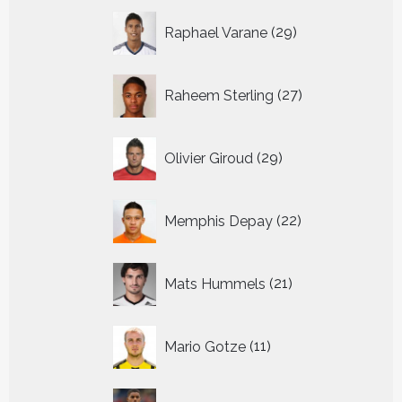
29
Raphael Varane
29
producten
27
Raheem Sterling
27
producten
29
Olivier Giroud
29
producten
22
Memphis Depay
22
producten
21
Mats Hummels
21
producten
11
Mario Gotze
11
producten
45