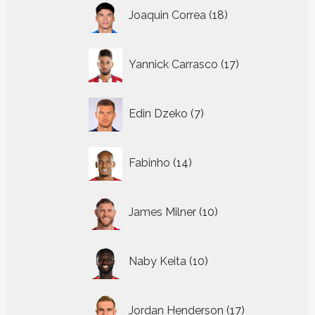
18
Joaquin Correa
18
producten
17
Yannick Carrasco
17
producten
7
Edin Dzeko
7
producten
14
Fabinho
14
producten
10
James Milner
10
producten
10
Naby Keita
10
producten
17
Jordan Henderson
17