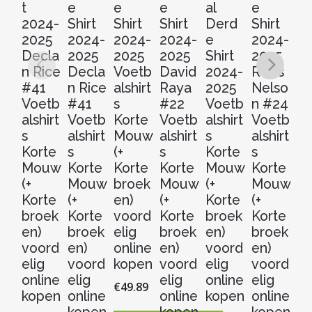
t
e
e
e
al
e
t
2024-
Shirt
Shirt
Shirt
Derd
Shirt
2
2025
2024-
2024-
2024-
e
2024-
2
Decla
2025
2025
2025
Shirt
2025
Re
n Rice
Decla
Voetb
David
2024-
Reiss
N
#41
n Rice
alshirt
Raya
2025
Nelso
n
Voetb
#41
s
#22
Voetb
n #24
V
alshirt
Voetb
Korte
Voetb
alshirt
Voetb
al
s
alshirt
Mouw
alshirt
s
alshirt
s
Korte
s
(+
s
Korte
s
Ko
Mouw
Korte
Korte
Korte
Mouw
Korte
M
(+
Mouw
broek
Mouw
(+
Mouw
(+
Korte
(+
en)
(+
Korte
(+
Ko
broek
Korte
voord
Korte
broek
Korte
b
en)
broek
elig
broek
en)
broek
en
voord
en)
online
en)
voord
en)
v
elig
voord
kopen
voord
elig
voord
el
online
elig
elig
online
elig
on
€
49.89
kopen
online
online
kopen
online
k
kopen
kopen
kopen