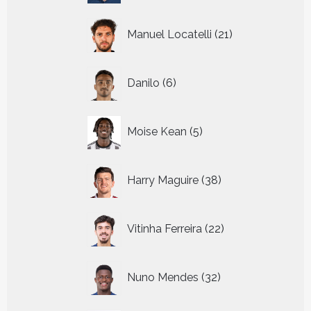
21
Manuel Locatelli
21
producten
6
Danilo
6
producten
5
Moise Kean
5
producten
38
Harry Maguire
38
producten
22
Vitinha Ferreira
22
producten
32
Nuno Mendes
32
producten