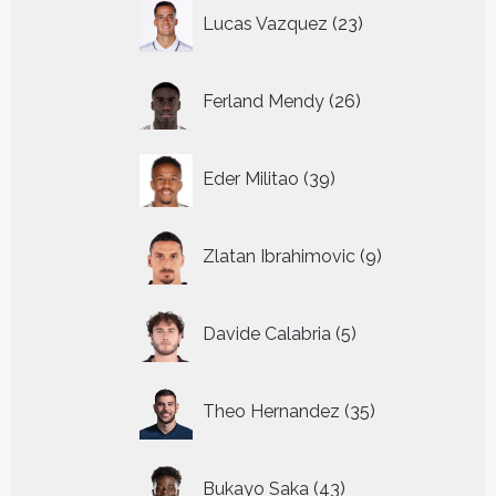
23
Lucas Vazquez
23
producten
26
Ferland Mendy
26
producten
39
Eder Militao
39
producten
9
Zlatan Ibrahimovic
9
producten
5
Davide Calabria
5
producten
35
Theo Hernandez
35
producten
43
Bukayo Saka
43