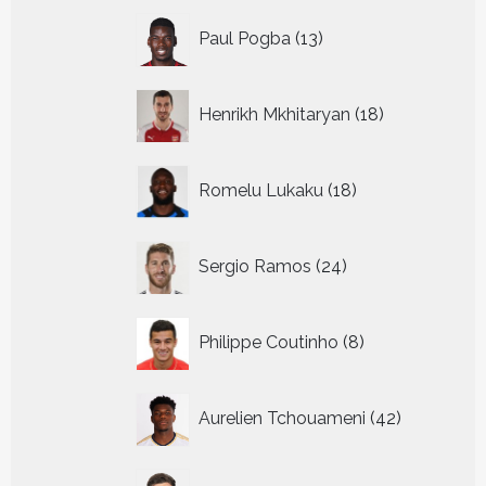
13
Paul Pogba
13
producten
18
Henrikh Mkhitaryan
18
producten
18
Romelu Lukaku
18
producten
24
Sergio Ramos
24
producten
8
Philippe Coutinho
8
producten
42
Aurelien Tchouameni
42
producten
24