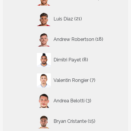
producten
21
Luis Diaz
21
producten
18
Andrew Robertson
18
producten
8
Dimitri Payet
8
producten
7
Valentin Rongier
7
producten
3
Andrea Belotti
3
producten
15
Bryan Cristante
15
producten