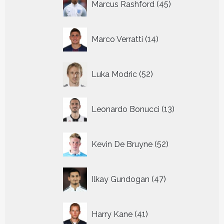
Marcus Rashford
45
producten
14
Marco Verratti
14
producten
52
Luka Modric
52
producten
13
Leonardo Bonucci
13
producten
52
Kevin De Bruyne
52
producten
47
Ilkay Gundogan
47
producten
41
Harry Kane
41
producten