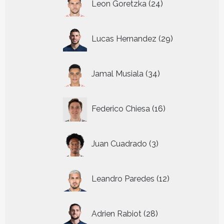
Leon Goretzka
24
producten
29
Lucas Hernandez
29
producten
34
Jamal Musiala
34
producten
16
Federico Chiesa
16
producten
3
Juan Cuadrado
3
producten
12
Leandro Paredes
12
producten
28
Adrien Rabiot
28
producten