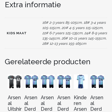
BROEKEN)
Extra informatie
b
st
t
dI
AANTAL
o
n
o
16# 2-3 years 85-105cm, 18# 3-4 years
k
105-115cm, 20# 4-5 years 115-125cm,
22# 6-7 years 125-135cm, 24# 8-9 years
KIDS MAAT
135-145cm, 26# 10-11 years 145-155cm,
28# 12-13 years 155-165cm
Gerelateerde producten
Arsen
Arsen
Arsen
Arsen
Kinde
Arsen
Ar
al
al
al
al
ren
al
al
Uitshir
Derd
Derd
Derd
Arsen
Derd
Ui