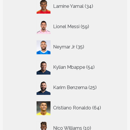
34
Lamine Yamal
34
producten
59
Lionel Messi
59
producten
35
Neymar Jr
35
producten
54
Kylian Mbappe
54
producten
25
Karim Benzema
25
producten
64
Cristiano Ronaldo
64
producten
10
Nico Williams
10