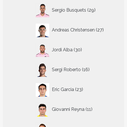
29
Sergio Busquets
29
producten
27
Andreas Christensen
27
producten
30
Jordi Alba
30
producten
16
Sergi Roberto
16
producten
23
Eric Garcia
23
producten
11
Giovanni Reyna
11
producten
14