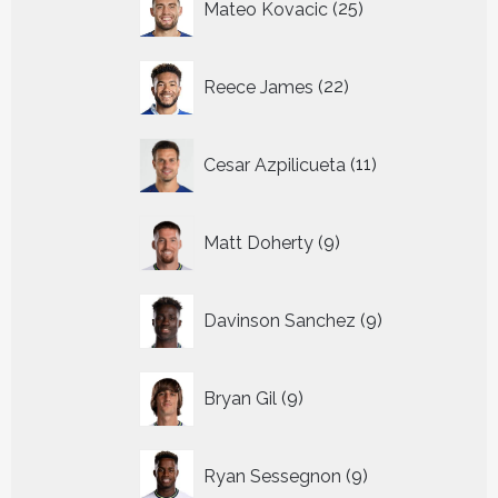
Mateo Kovacic
25
producten
22
Reece James
22
producten
11
Cesar Azpilicueta
11
producten
9
Matt Doherty
9
producten
9
Davinson Sanchez
9
producten
9
Bryan Gil
9
producten
9
Ryan Sessegnon
9
producten