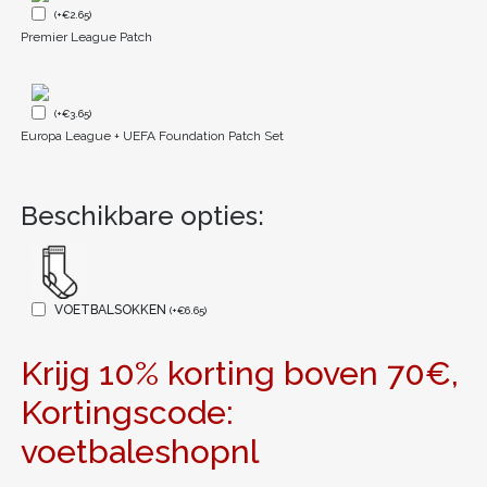
(
+
€
2.65
)
Premier League Patch
(
+
€
3.65
)
Europa League + UEFA Foundation Patch Set
Beschikbare opties:
VOETBALSOKKEN
(
+
€
6.65
)
Krijg 10% korting boven 70€,
Kortingscode:
voetbaleshopnl