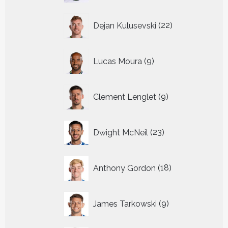
22
Dejan Kulusevski
22
producten
9
Lucas Moura
9
producten
9
Clement Lenglet
9
producten
23
Dwight McNeil
23
producten
18
Anthony Gordon
18
producten
9
James Tarkowski
9
producten