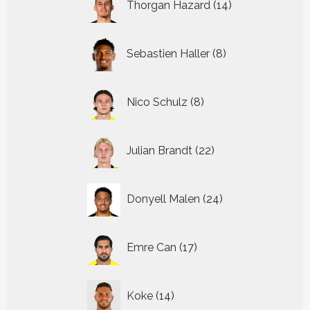
Thorgan Hazard
14
producten
8
Sebastien Haller
8
producten
8
Nico Schulz
8
producten
22
Julian Brandt
22
producten
24
Donyell Malen
24
producten
17
Emre Can
17
producten
14
Koke
14
producten