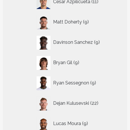
Cesar Azpilicueta
11
producten
9
Matt Doherty
9
producten
9
Davinson Sanchez
9
producten
9
Bryan Gil
9
producten
9
Ryan Sessegnon
9
producten
22
Dejan Kulusevski
22
producten
9
Lucas Moura
9
producten