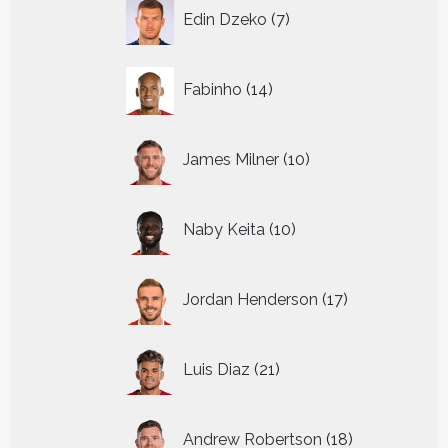
7
Edin Dzeko
7
producten
14
Fabinho
14
producten
10
James Milner
10
producten
10
Naby Keita
10
producten
17
Jordan Henderson
17
producten
21
Luis Diaz
21
producten
18
Andrew Robertson
18