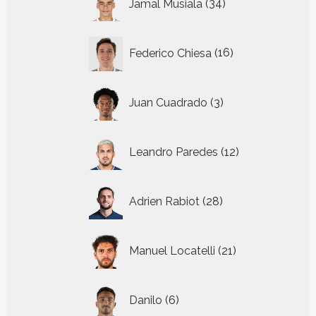
Jamal Musiala
34
producten
16
Federico Chiesa
16
producten
3
Juan Cuadrado
3
producten
12
Leandro Paredes
12
producten
28
Adrien Rabiot
28
producten
21
Manuel Locatelli
21
producten
6
Danilo
6
producten