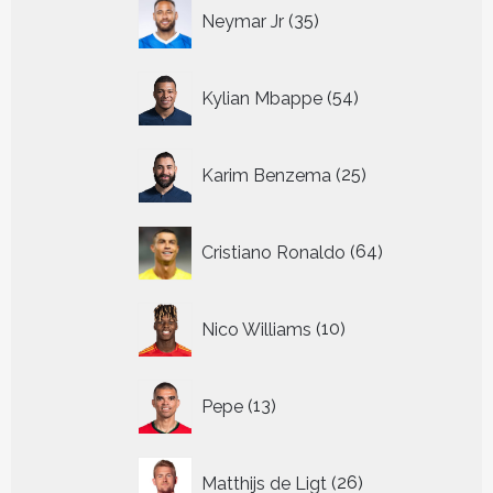
35
Neymar Jr
35
producten
54
Kylian Mbappe
54
producten
25
Karim Benzema
25
producten
64
Cristiano Ronaldo
64
producten
10
Nico Williams
10
producten
13
Pepe
13
producten
26
Matthijs de Ligt
26