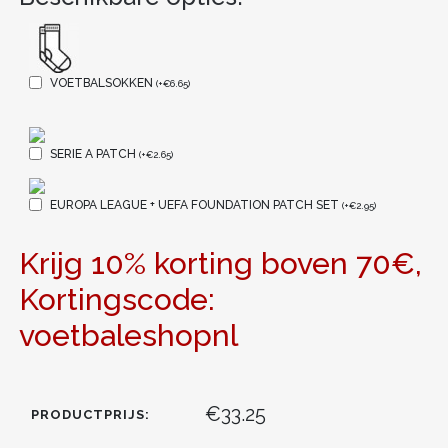
VOETBALSOKKEN
(
+
€
6.65
)
SERIE A PATCH
(
+
€
2.65
)
EUROPA LEAGUE + UEFA FOUNDATION PATCH SET
(
+
€
2.95
)
Krijg 10% korting boven 70€,
Kortingscode:
voetbaleshopnl
€33.25
PRODUCTPRIJS: