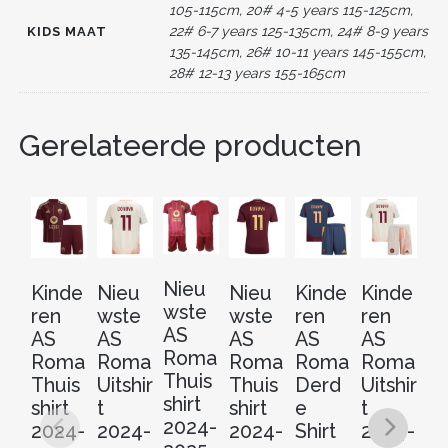
k
105-115cm, 20# 4-5 years 115-125cm,
22# 6-7 years 125-135cm, 24# 8-9 years
KIDS MAAT
135-145cm, 26# 10-11 years 145-155cm,
28# 12-13 years 155-165cm
Gerelateerde producten
Nieu
Kinde
Nieu
Nieu
Kinde
Kinde
Ki
wste
ren
wste
wste
ren
ren
re
AS
AS
AS
AS
AS
AS
A
Roma
Roma
Roma
Roma
Roma
Roma
R
Thuis
Thuis
Uitshir
Thuis
Derd
Uitshir
Th
shirt
shirt
t
shirt
e
t
sh
2024-
2024-
2024-
2024-
Shirt
2024-
2