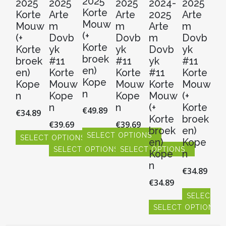
2025
2025
2025
2025
2024-
2025
2
Korte
Korte
Arte
Arte
2025
Arte
Ar
Mouw
Mouw
m
m
Arte
m
m
(+
(+
Dovb
Dovb
m
Dovb
D
Korte
Korte
yk
yk
Dovb
yk
y
broek
broek
#11
#11
yk
#11
#
en)
en)
Korte
Korte
#11
Korte
Ko
Kope
Kope
Mouw
Mouw
Korte
Mouw
M
n
n
Kope
Kope
Mouw
(+
(+
n
n
(+
Korte
Ko
€
49.89
€
34.89
Korte
broek
b
€
39.69
€
39.69
broek
en)
en
SELECT OPTIONS
SELECT OPTIONS
en)
Kope
K
Dit
SELECT OPTIONS
SELECT OPTIONS
Dit
Kope
n
n
product
product
Dit
Dit
n
heeft
€
34.89
€
3
heeft
product
product
meerdere
€
34.89
meerdere
heeft
heeft
variaties.
variaties.
meerdere
meerdere
SELECT O
S
Deze
Deze
variaties.
variaties.
SELECT OPTIONS
Dit
Dit
optie
optie
Deze
Deze
product
pr
Dit
kan
kan
optie
optie