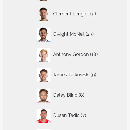
9
Clement Lenglet
9
producten
23
Dwight McNeil
23
producten
18
Anthony Gordon
18
producten
9
James Tarkowski
9
producten
8
Daley Blind
8
producten
7
Dusan Tadic
7
producten