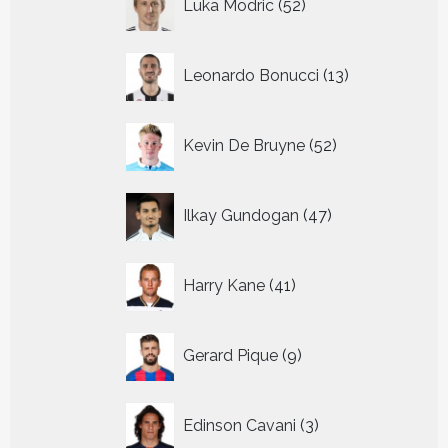
Luka Modric
52
producten
13
Leonardo Bonucci
13
producten
52
Kevin De Bruyne
52
producten
47
Ilkay Gundogan
47
producten
41
Harry Kane
41
producten
9
Gerard Pique
9
producten
3
Edinson Cavani
3
producten