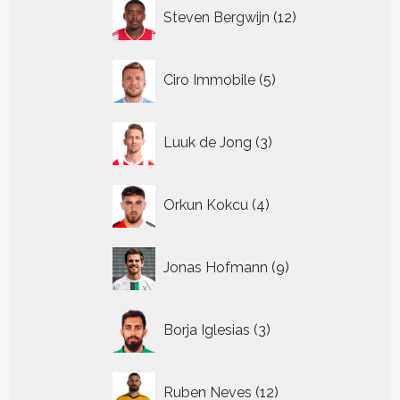
12
Steven Bergwijn
12
producten
5
Ciro Immobile
5
producten
3
Luuk de Jong
3
producten
4
Orkun Kokcu
4
producten
9
Jonas Hofmann
9
producten
3
Borja Iglesias
3
producten
12
Ruben Neves
12