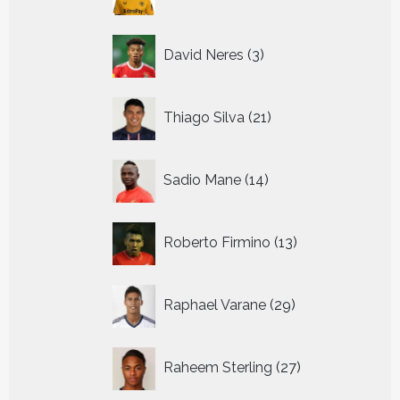
producten
3
David Neres
3
producten
21
Thiago Silva
21
producten
14
Sadio Mane
14
producten
13
Roberto Firmino
13
producten
29
Raphael Varane
29
producten
27
Raheem Sterling
27
producten