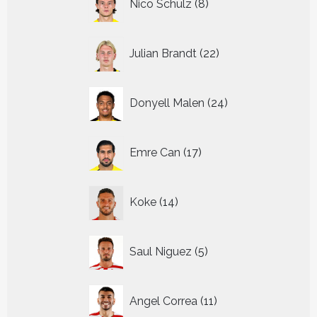
Nico Schulz
8
producten
22
Julian Brandt
22
producten
24
Donyell Malen
24
producten
17
Emre Can
17
producten
14
Koke
14
producten
5
Saul Niguez
5
producten
11
Angel Correa
11
producten