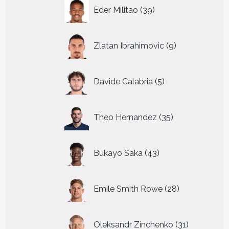
39
Eder Militao
39
producten
9
Zlatan Ibrahimovic
9
producten
5
Davide Calabria
5
producten
35
Theo Hernandez
35
producten
43
Bukayo Saka
43
producten
28
Emile Smith Rowe
28
producten
31
Oleksandr Zinchenko
31