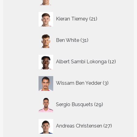
producten
21
Kieran Tierney
21
producten
31
Ben White
31
producten
12
Albert Sambi Lokonga
12
producte
3
Wissam Ben Yedder
3
producten
29
Sergio Busquets
29
producten
27
Andreas Christensen
27
producten