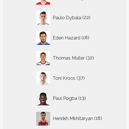
producten
22
Paulo Dybala
22
producten
18
Eden Hazard
18
producten
32
Thomas Muller
32
producten
37
Toni Kroos
37
producten
13
Paul Pogba
13
producten
18
Henrikh Mkhitaryan
18
producten