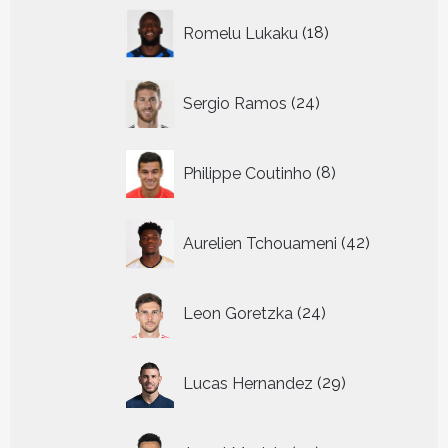
18
Romelu Lukaku
18
producten
24
Sergio Ramos
24
producten
8
Philippe Coutinho
8
producten
42
Aurelien Tchouameni
42
producten
24
Leon Goretzka
24
producten
29
Lucas Hernandez
29
producten
34