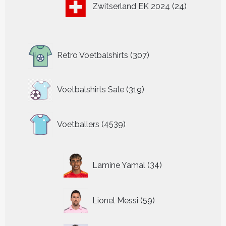
Zwitserland EK 2024
24
producten
307
Retro Voetbalshirts
307
producten
319
Voetbalshirts Sale
319
producten
4539
Voetballers
4539
producten
34
Lamine Yamal
34
producten
59
Lionel Messi
59
producten