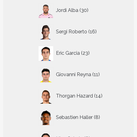
30
Jordi Alba
30
producten
16
Sergi Roberto
16
producten
23
Eric Garcia
23
producten
11
Giovanni Reyna
11
producten
14
Thorgan Hazard
14
producten
8
Sebastien Haller
8
producten
8