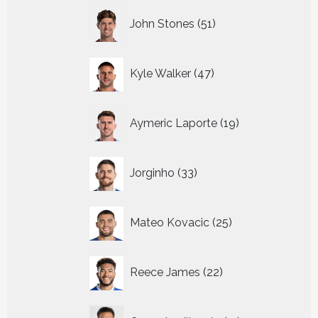
51
John Stones
51
producten
47
Kyle Walker
47
producten
19
Aymeric Laporte
19
producten
33
Jorginho
33
producten
25
Mateo Kovacic
25
producten
22
Reece James
22
producten
11