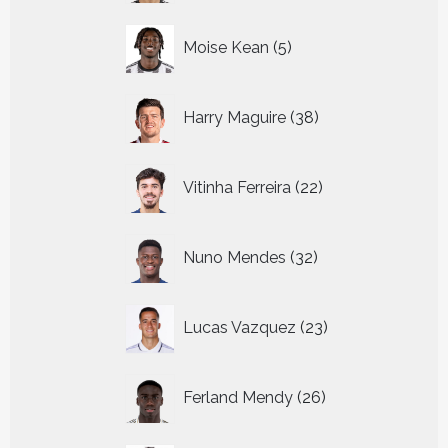
5
Moise Kean
5
producten
38
Harry Maguire
38
producten
22
Vitinha Ferreira
22
producten
32
Nuno Mendes
32
producten
23
Lucas Vazquez
23
producten
26
Ferland Mendy
26
producten