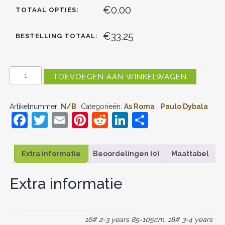
€0.00
TOTAAL OPTIES:
€33.25
BESTELLING TOTAAL:
KIDS
TOEVOEGEN AAN WINKELWAGEN
AS
ROMA
PAULO
Artikelnummer:
N/B
Categorieën:
As Roma
,
Paulo Dybala
DYBALA
F
T
E
Pi
R
Li
D
#21
THUIS
a
w
m
nt
e
n
el
TENUE
2022-
c
itt
ai
er
d
k
e
23
Extra informatie
Beoordelingen (0)
Maattabel
KORTE
e
er
l
e
di
e
n
MOUW
Extra informatie
b
st
t
dI
(+
KORTE
o
n
BROEKEN)
AANTAL
o
16# 2-3 years 85-105cm, 18# 3-4 years