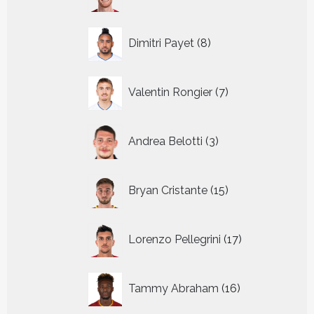
producten
8
Dimitri Payet
8
producten
7
Valentin Rongier
7
producten
3
Andrea Belotti
3
producten
15
Bryan Cristante
15
producten
17
Lorenzo Pellegrini
17
producten
16
Tammy Abraham
16
producten