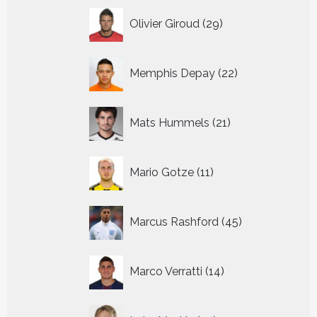
29
Olivier Giroud
29
producten
22
Memphis Depay
22
producten
21
Mats Hummels
21
producten
11
Mario Gotze
11
producten
45
Marcus Rashford
45
producten
14
Marco Verratti
14
producten
52