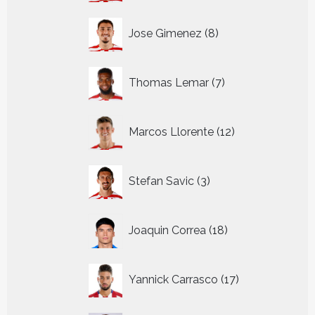
8
Jose Gimenez
8
producten
7
Thomas Lemar
7
producten
12
Marcos Llorente
12
producten
3
Stefan Savic
3
producten
18
Joaquin Correa
18
producten
17
Yannick Carrasco
17
producten