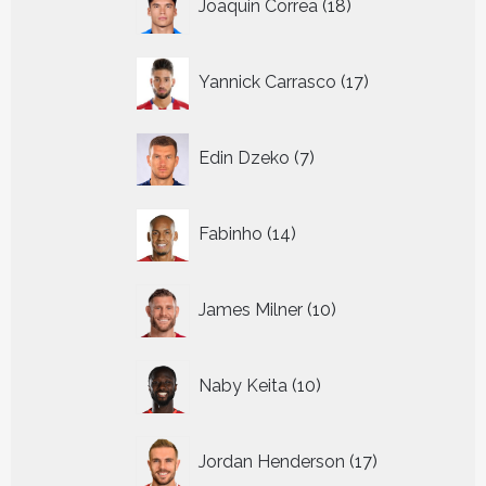
Joaquin Correa
18
producten
17
Yannick Carrasco
17
producten
7
Edin Dzeko
7
producten
14
Fabinho
14
producten
10
James Milner
10
producten
10
Naby Keita
10
producten
17
Jordan Henderson
17
producten