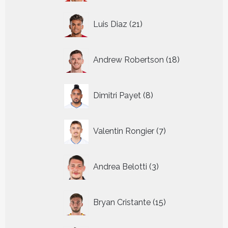
21
Luis Diaz
21
producten
18
Andrew Robertson
18
producten
8
Dimitri Payet
8
producten
7
Valentin Rongier
7
producten
3
Andrea Belotti
3
producten
15
Bryan Cristante
15
producten