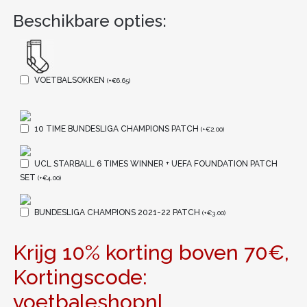
Beschikbare opties:
VOETBALSOKKEN
(
+
€
6.65
)
10 TIME BUNDESLIGA CHAMPIONS PATCH
(
+
€
2.00
)
UCL STARBALL 6 TIMES WINNER + UEFA FOUNDATION PATCH
SET
(
+
€
4.00
)
BUNDESLIGA CHAMPIONS 2021-22 PATCH
(
+
€
3.00
)
Krijg 10% korting boven 70€,
Kortingscode:
voetbaleshopnl