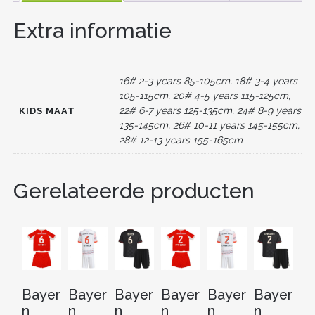
e
er
l
e
di
e
n
(+
KORTE
Extra informatie
b
st
t
dI
BROEKEN)
o
n
AANTAL
o
16# 2-3 years 85-105cm, 18# 3-4 years
k
105-115cm, 20# 4-5 years 115-125cm,
22# 6-7 years 125-135cm, 24# 8-9 years
KIDS MAAT
135-145cm, 26# 10-11 years 145-155cm,
28# 12-13 years 155-165cm
Gerelateerde producten
Bayer
Bayer
Bayer
Bayer
Bayer
Bayer
B
n
n
n
n
n
n
n