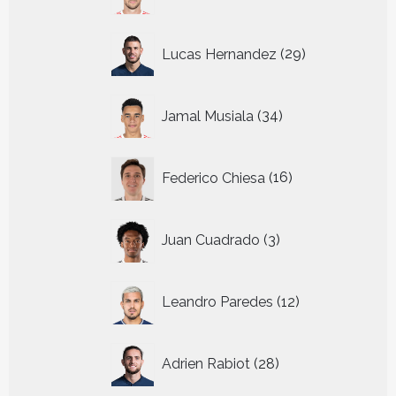
producten
29
Lucas Hernandez
29
producten
34
Jamal Musiala
34
producten
16
Federico Chiesa
16
producten
3
Juan Cuadrado
3
producten
12
Leandro Paredes
12
producten
28
Adrien Rabiot
28
producten