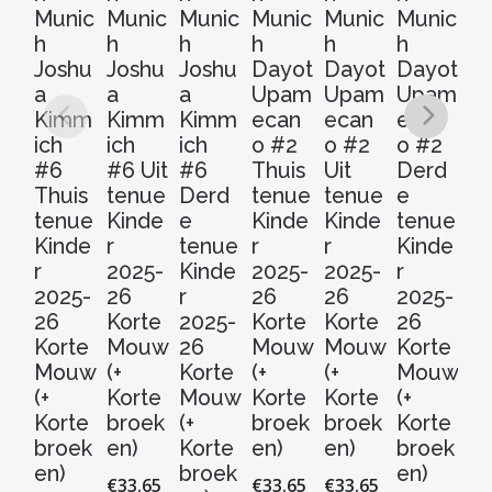
Munic
Munic
Munic
Munic
Munic
Munic
M
h
h
h
h
h
h
h
Joshu
Joshu
Joshu
Dayot
Dayot
Dayot
M
a
a
a
Upam
Upam
Upam
el
Kimm
Kimm
Kimm
ecan
ecan
ecan
Ol
ich
ich
ich
o #2
o #2
o #2
#
#6
#6 Uit
#6
Thuis
Uit
Derd
D
Thuis
tenue
Derd
tenue
tenue
e
e
tenue
Kinde
e
Kinde
Kinde
tenue
t
Kinde
r
tenue
r
r
Kinde
Ki
r
2025-
Kinde
2025-
2025-
r
r
2025-
26
r
26
26
2025-
20
26
Korte
2025-
Korte
Korte
26
2
Korte
Mouw
26
Mouw
Mouw
Korte
Ko
Mouw
(+
Korte
(+
(+
Mouw
M
(+
Korte
Mouw
Korte
Korte
(+
(+
Korte
broek
(+
broek
broek
Korte
Ko
broek
en)
Korte
en)
en)
broek
b
en)
broek
en)
en
€
33.65
€
33.65
€
33.65