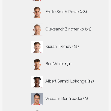
28
Emile Smith Rowe
28
producten
31
Oleksandr Zinchenko
31
producten
21
Kieran Tierney
21
producten
31
Ben White
31
producten
12
Albert Sambi Lokonga
12
producte
3
Wissam Ben Yedder
3
producten