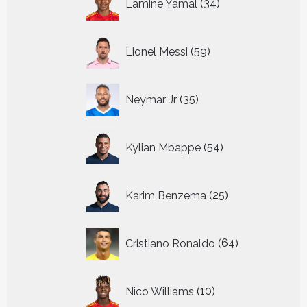
Lamine Yamal
34
producten
59
Lionel Messi
59
producten
35
Neymar Jr
35
producten
54
Kylian Mbappe
54
producten
25
Karim Benzema
25
producten
64
Cristiano Ronaldo
64
producten
10
Nico Williams
10
producten