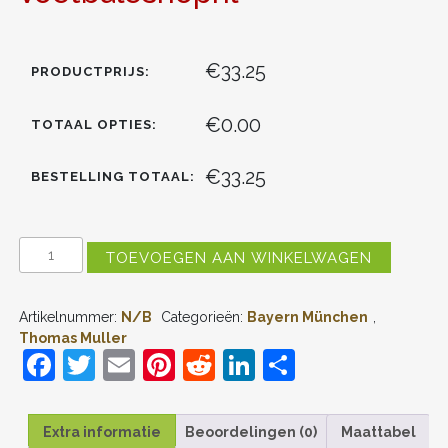
€33.25
PRODUCTPRIJS:
€0.00
TOTAAL OPTIES:
€33.25
BESTELLING TOTAAL:
KIDS
TOEVOEGEN AAN WINKELWAGEN
BAYERN
MUNICH
THOMAS
Artikelnummer:
N/B
Categorieën:
Bayern München
,
MULLER
#25
Thomas Muller
DERDE
F
T
E
Pi
R
Li
D
TENUE
a
w
m
nt
e
n
el
2022-
23
c
itt
ai
er
d
k
e
KORTE
Extra informatie
Beoordelingen (0)
Maattabel
MOUW