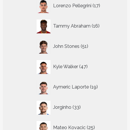
17
Lorenzo Pellegrini
17
producten
16
Tammy Abraham
16
producten
51
John Stones
51
producten
47
Kyle Walker
47
producten
19
Aymeric Laporte
19
producten
33
Jorginho
33
producten
25
Mateo Kovacic
25