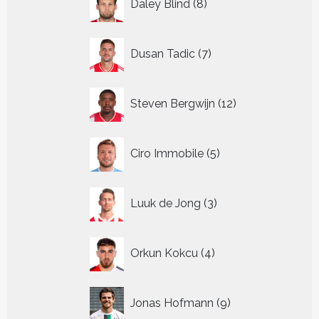
Daley Blind
8
producten
7
Dusan Tadic
7
producten
12
Steven Bergwijn
12
producten
5
Ciro Immobile
5
producten
3
Luuk de Jong
3
producten
4
Orkun Kokcu
4
producten
9
Jonas Hofmann
9
producten