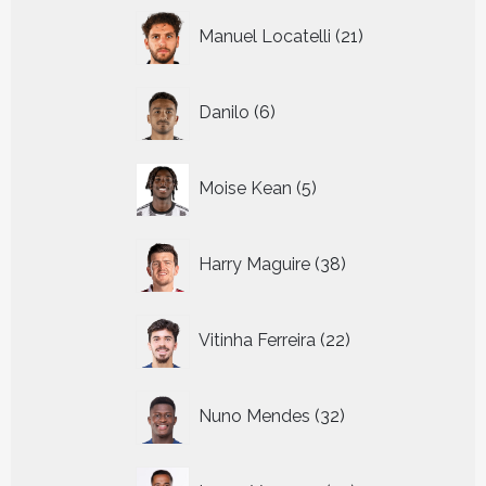
21
Manuel Locatelli
21
producten
6
Danilo
6
producten
5
Moise Kean
5
producten
38
Harry Maguire
38
producten
22
Vitinha Ferreira
22
producten
32
Nuno Mendes
32
producten
23