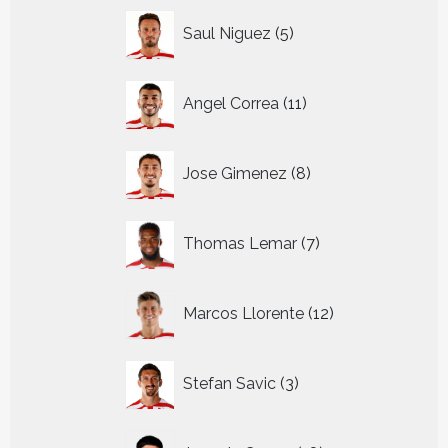
5
Saul Niguez
5
producten
11
Angel Correa
11
producten
8
Jose Gimenez
8
producten
7
Thomas Lemar
7
producten
12
Marcos Llorente
12
producten
3
Stefan Savic
3
producten
18