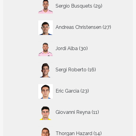
29
Sergio Busquets
29
producten
27
Andreas Christensen
27
producten
30
Jordi Alba
30
producten
16
Sergi Roberto
16
producten
23
Eric Garcia
23
producten
11
Giovanni Reyna
11
producten
14
Thorgan Hazard
14