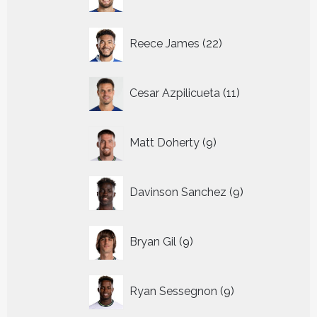
producten
22
Reece James
22
producten
11
Cesar Azpilicueta
11
producten
9
Matt Doherty
9
producten
9
Davinson Sanchez
9
producten
9
Bryan Gil
9
producten
9
Ryan Sessegnon
9
producten