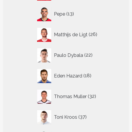
13
Pepe
13
producten
26
Matthijs de Ligt
26
producten
22
Paulo Dybala
22
producten
18
Eden Hazard
18
producten
32
Thomas Muller
32
producten
37
Toni Kroos
37
producten