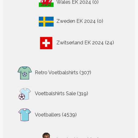
0
Wales EK 2024
0
producten
0
Zweden EK 2024
0
producten
24
Zwitserland EK 2024
24
producten
307
Retro Voetbalshirts
307
producten
319
Voetbalshirts Sale
319
producten
4539
Voetballers
4539
producten
34