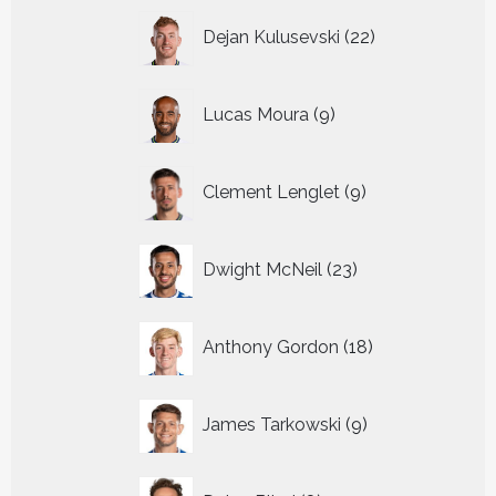
22
Dejan Kulusevski
22
producten
9
Lucas Moura
9
producten
9
Clement Lenglet
9
producten
23
Dwight McNeil
23
producten
18
Anthony Gordon
18
producten
9
James Tarkowski
9
producten
8