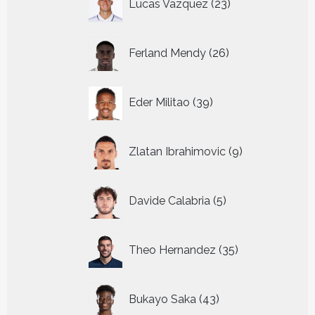
Lucas Vazquez
23
producten
26
Ferland Mendy
26
producten
39
Eder Militao
39
producten
9
Zlatan Ibrahimovic
9
producten
5
Davide Calabria
5
producten
35
Theo Hernandez
35
producten
43
Bukayo Saka
43
producten