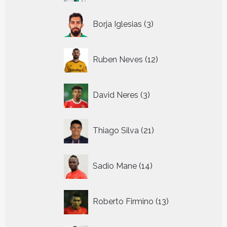
3
Borja Iglesias
3
producten
12
Ruben Neves
12
producten
3
David Neres
3
producten
21
Thiago Silva
21
producten
14
Sadio Mane
14
producten
13
Roberto Firmino
13
producten