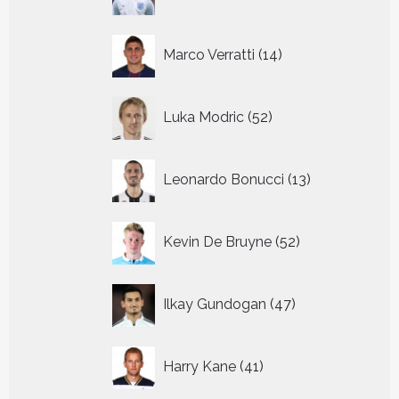
producten
14
Marco Verratti
14
producten
52
Luka Modric
52
producten
13
Leonardo Bonucci
13
producten
52
Kevin De Bruyne
52
producten
47
Ilkay Gundogan
47
producten
41
Harry Kane
41
producten