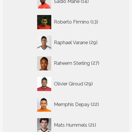
Sadio Mane
14
producten
13
Roberto Firmino
13
producten
29
Raphael Varane
29
producten
27
Raheem Sterling
27
producten
29
Olivier Giroud
29
producten
22
Memphis Depay
22
producten
21
Mats Hummels
21
producten