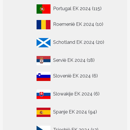
115
Portugal EK 2024
115
producten
10
Roemenië EK 2024
10
producten
20
Schotland EK 2024
20
producten
18
Servië EK 2024
18
producten
6
Slovenië EK 2024
6
producten
6
Slowakije EK 2024
6
producten
94
Spanje EK 2024
94
producten
12
Tsjechië EK 2024
12