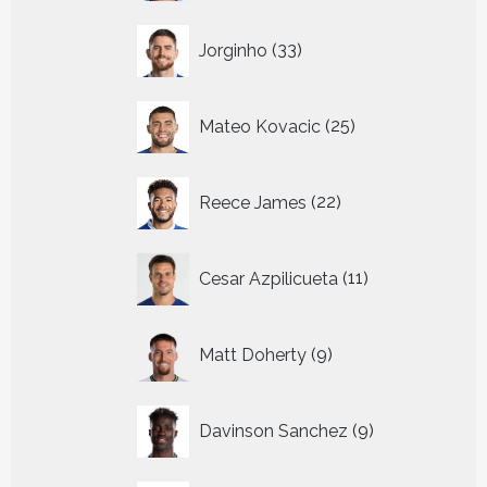
33
Jorginho
33
producten
25
Mateo Kovacic
25
producten
22
Reece James
22
producten
11
Cesar Azpilicueta
11
producten
9
Matt Doherty
9
producten
9
Davinson Sanchez
9
producten