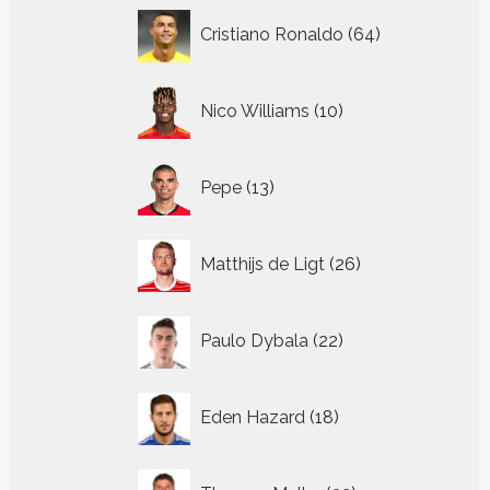
64
Cristiano Ronaldo
64
producten
10
Nico Williams
10
producten
13
Pepe
13
producten
26
Matthijs de Ligt
26
producten
22
Paulo Dybala
22
producten
18
Eden Hazard
18
producten
32