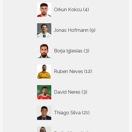
4
Orkun Kokcu
4
producten
9
Jonas Hofmann
9
producten
3
Borja Iglesias
3
producten
12
Ruben Neves
12
producten
3
David Neres
3
producten
21
Thiago Silva
21
producten
14