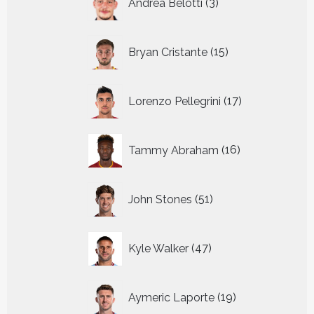
Andrea Belotti
3
producten
15
Bryan Cristante
15
producten
17
Lorenzo Pellegrini
17
producten
16
Tammy Abraham
16
producten
51
John Stones
51
producten
47
Kyle Walker
47
producten
19
Aymeric Laporte
19
producten