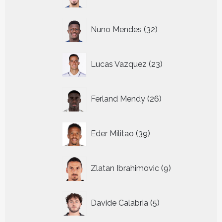
producten
32
Nuno Mendes
32
producten
23
Lucas Vazquez
23
producten
26
Ferland Mendy
26
producten
39
Eder Militao
39
producten
9
Zlatan Ibrahimovic
9
producten
5
Davide Calabria
5
producten