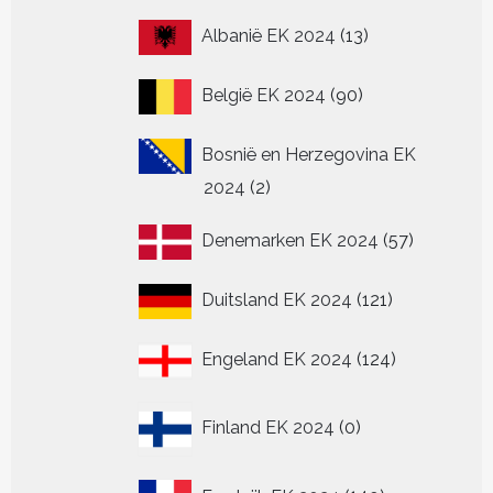
op
op
de
de
13
Albanië EK 2024
13
productpagina
productpagina
producten
90
België EK 2024
90
producten
Bosnië en Herzegovina EK
2
2024
2
producten
57
Denemarken EK 2024
57
producten
121
Duitsland EK 2024
121
producten
124
Engeland EK 2024
124
producten
0
Finland EK 2024
0
producten
149