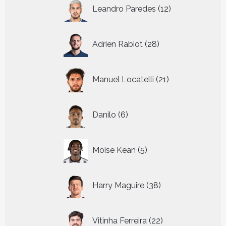
12
Leandro Paredes
12
producten
28
Adrien Rabiot
28
producten
21
Manuel Locatelli
21
producten
6
Danilo
6
producten
5
Moise Kean
5
producten
38
Harry Maguire
38
producten
22
Vitinha Ferreira
22