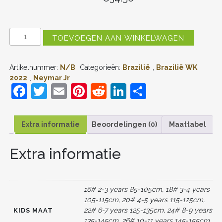
KIDS
TOEVOEGEN AAN WINKELWAGEN
BRAZILIË
NEYMAR
JR
Artikelnummer:
N/B
Categorieën:
Brazilië
,
Brazilië WK
#10
THUIS
2022
,
Neymar Jr
TENUE
F
T
E
Pi
R
Li
D
WK
a
w
m
nt
e
n
el
2022
KORTE
c
itt
ai
er
d
k
e
MOUW
Extra informatie
Beoordelingen (0)
Maattabel
(+
e
er
l
e
di
e
n
KORTE
BROEKEN)
Extra informatie
b
st
t
dI
AANTAL
o
n
o
16# 2-3 years 85-105cm, 18# 3-4 years
k
105-115cm, 20# 4-5 years 115-125cm,
22# 6-7 years 125-135cm, 24# 8-9 years
KIDS MAAT
135-145cm, 26# 10-11 years 145-155cm,