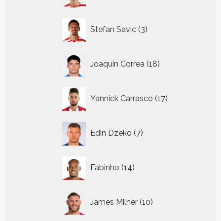
producten
3
Stefan Savic
3
producten
18
Joaquin Correa
18
producten
17
Yannick Carrasco
17
producten
7
Edin Dzeko
7
producten
14
Fabinho
14
producten
10
James Milner
10
producten