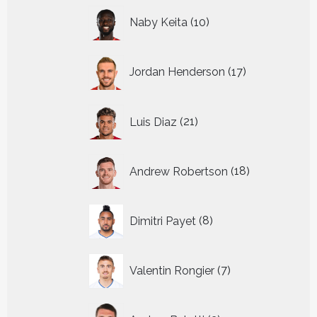
10
Naby Keita
10
producten
17
Jordan Henderson
17
producten
21
Luis Diaz
21
producten
18
Andrew Robertson
18
producten
8
Dimitri Payet
8
producten
7
Valentin Rongier
7
producten
3