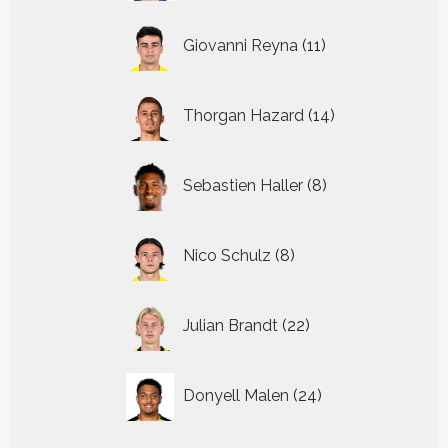
11
Giovanni Reyna
11
producten
14
Thorgan Hazard
14
producten
8
Sebastien Haller
8
producten
8
Nico Schulz
8
producten
22
Julian Brandt
22
producten
24
Donyell Malen
24
producten