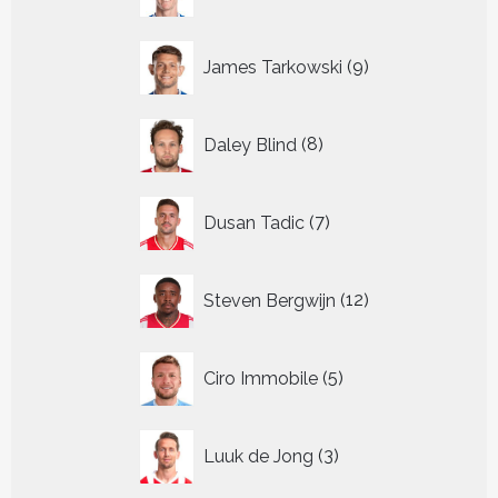
producten
9
James Tarkowski
9
producten
8
Daley Blind
8
producten
7
Dusan Tadic
7
producten
12
Steven Bergwijn
12
producten
5
Ciro Immobile
5
producten
3
Luuk de Jong
3
producten