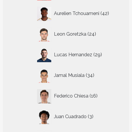
42
Aurelien Tchouameni
42
producten
24
Leon Goretzka
24
producten
29
Lucas Hernandez
29
producten
34
Jamal Musiala
34
producten
16
Federico Chiesa
16
producten
3
Juan Cuadrado
3
producten