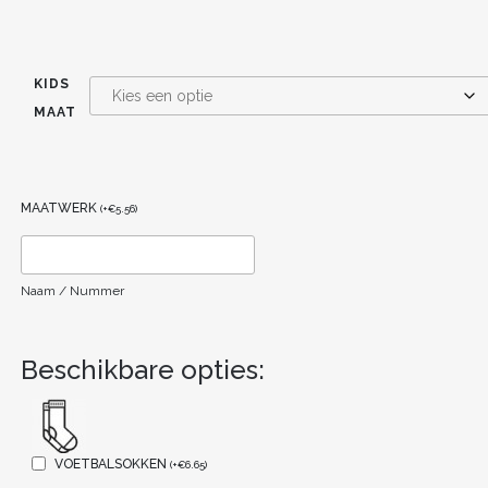
KIDS
MAAT
MAATWERK
(
+
€
5.56
)
Naam / Nummer
Beschikbare opties:
VOETBALSOKKEN
(
+
€
6.65
)