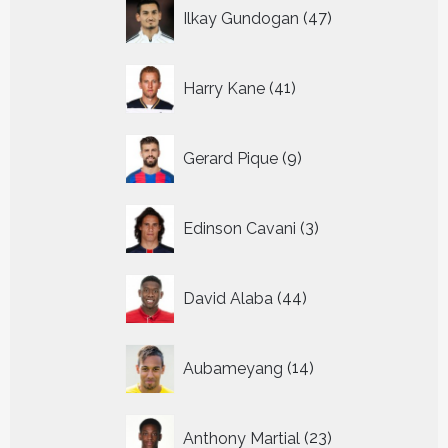
47
Ilkay Gundogan
47
producten
41
Harry Kane
41
producten
9
Gerard Pique
9
producten
3
Edinson Cavani
3
producten
44
David Alaba
44
producten
14
Aubameyang
14
producten
23
Anthony Martial
23