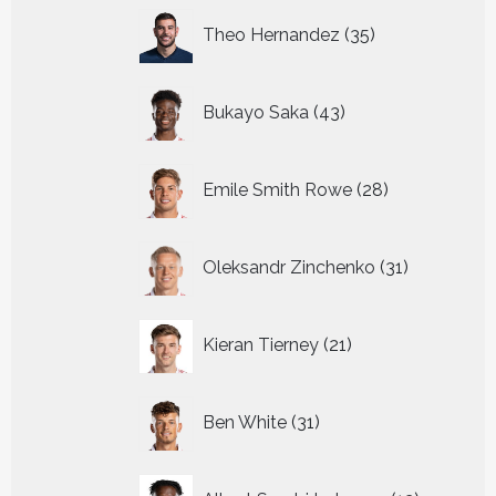
35
Theo Hernandez
35
producten
43
Bukayo Saka
43
producten
28
Emile Smith Rowe
28
producten
31
Oleksandr Zinchenko
31
producten
21
Kieran Tierney
21
producten
31
Ben White
31
producten
12