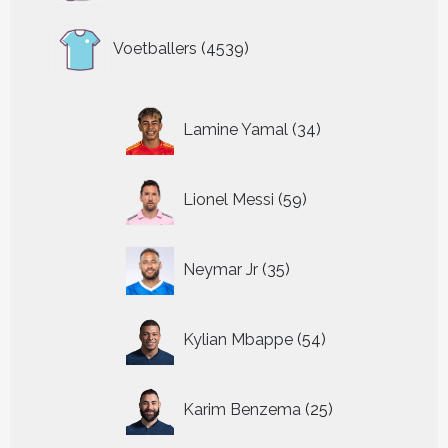
4539
Voetballers
4539
producten
34
Lamine Yamal
34
producten
59
Lionel Messi
59
producten
35
Neymar Jr
35
producten
54
Kylian Mbappe
54
producten
25
Karim Benzema
25
producten