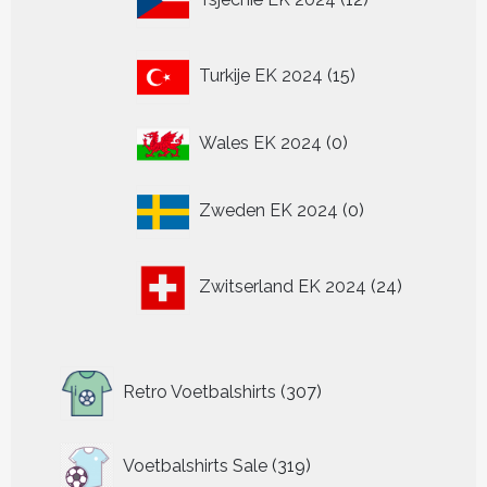
producten
15
Turkije EK 2024
15
producten
0
Wales EK 2024
0
producten
0
Zweden EK 2024
0
producten
24
Zwitserland EK 2024
24
producten
307
Retro Voetbalshirts
307
producten
319
Voetbalshirts Sale
319
producten