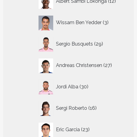
Albert Sambi Lokonga
12
producte
3
Wissam Ben Yedder
3
producten
29
Sergio Busquets
29
producten
27
Andreas Christensen
27
producten
30
Jordi Alba
30
producten
16
Sergi Roberto
16
producten
23
Eric Garcia
23
producten