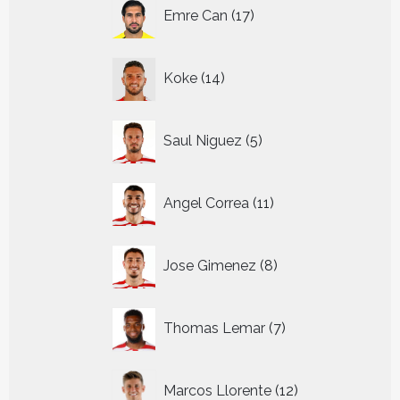
17
Emre Can
17
producten
14
Koke
14
producten
5
Saul Niguez
5
producten
11
Angel Correa
11
producten
8
Jose Gimenez
8
producten
7
Thomas Lemar
7
producten
12
Marcos Llorente
12