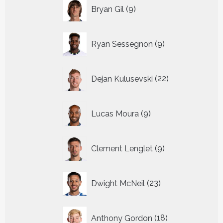
9
Bryan Gil
9
producten
9
Ryan Sessegnon
9
producten
22
Dejan Kulusevski
22
producten
9
Lucas Moura
9
producten
9
Clement Lenglet
9
producten
23
Dwight McNeil
23
producten
18
Anthony Gordon
18