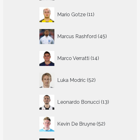
11
Mario Gotze
11
producten
45
Marcus Rashford
45
producten
14
Marco Verratti
14
producten
52
Luka Modric
52
producten
13
Leonardo Bonucci
13
producten
52
Kevin De Bruyne
52
producten