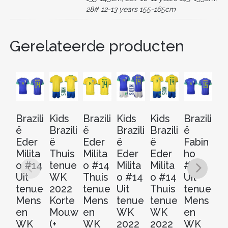
28# 12-13 years 155-165cm
Gerelateerde producten
Brazili
Kids
Brazili
Kids
Kids
Brazili
Br
ë
Brazili
ë
Brazili
Brazili
ë
ë
Eder
ë
Eder
ë
ë
Fabin
Fa
Milita
Thuis
Milita
Eder
Eder
ho
h
o #14
tenue
o #14
Milita
Milita
#15
#
Uit
WK
Thuis
o #14
o #14
Uit
Th
tenue
2022
tenue
Uit
Thuis
tenue
t
Mens
Korte
Mens
tenue
tenue
Mens
M
en
Mouw
en
WK
WK
en
e
WK
(+
WK
2022
2022
WK
W