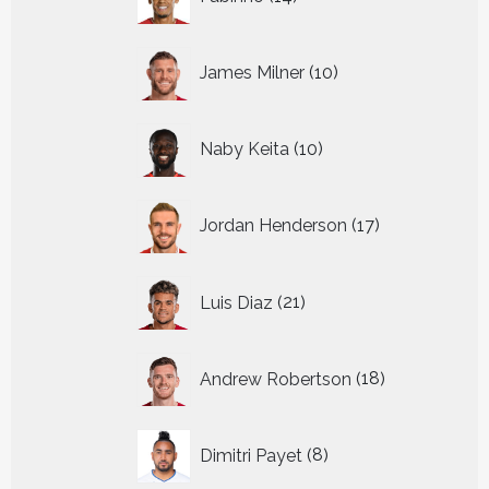
producten
10
James Milner
10
producten
10
Naby Keita
10
producten
17
Jordan Henderson
17
producten
21
Luis Diaz
21
producten
18
Andrew Robertson
18
producten
8
Dimitri Payet
8
producten