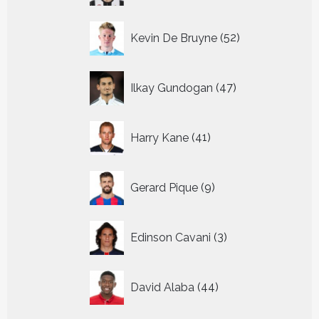
52
Kevin De Bruyne
52
producten
47
Ilkay Gundogan
47
producten
41
Harry Kane
41
producten
9
Gerard Pique
9
producten
3
Edinson Cavani
3
producten
44
David Alaba
44
producten