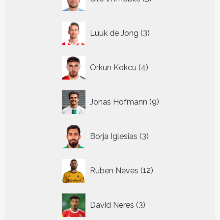
producten
3
Luuk de Jong
3
producten
4
Orkun Kokcu
4
producten
9
Jonas Hofmann
9
producten
3
Borja Iglesias
3
producten
12
Ruben Neves
12
producten
3
David Neres
3
producten