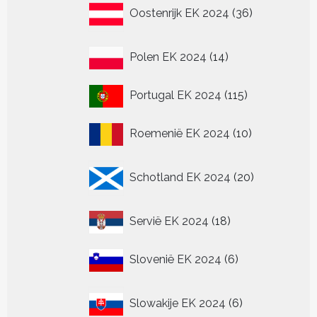
36
Oostenrijk EK 2024
36
producten
14
Polen EK 2024
14
producten
115
Portugal EK 2024
115
producten
10
Roemenië EK 2024
10
producten
20
Schotland EK 2024
20
producten
18
Servië EK 2024
18
producten
6
Slovenië EK 2024
6
producten
6
Slowakije EK 2024
6
producten