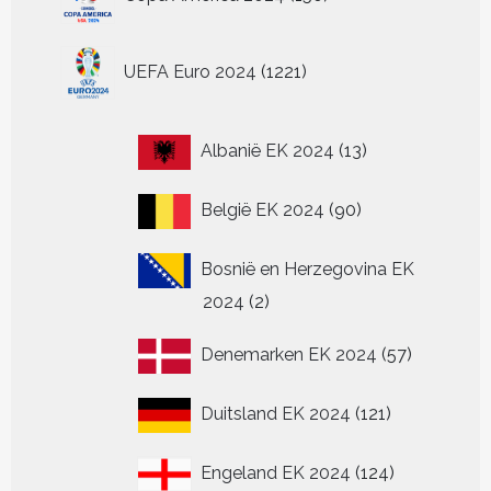
Deze
Deze
producten
worden
worden
gekozen
gekozen
ge
optie
optie
op
op
worden
worden
wo
kan
kan
1221
de
de
op
op
op
gekozen
gekozen
UEFA Euro 2024
1221
producten
productpagina
productpagina
de
de
de
worden
worden
productpagina
productpagin
pr
op
op
de
de
13
Albanië EK 2024
13
productpagina
productpagina
producten
90
België EK 2024
90
producten
Bosnië en Herzegovina EK
2
2024
2
producten
57
Denemarken EK 2024
57
producten
121
Duitsland EK 2024
121
producten
124
Engeland EK 2024
124