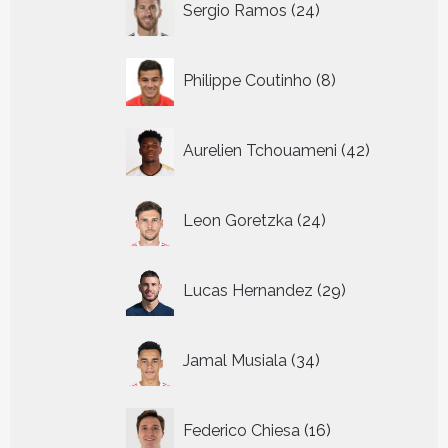
Sergio Ramos
24
producten
8
Philippe Coutinho
8
producten
42
Aurelien Tchouameni
42
producten
24
Leon Goretzka
24
producten
29
Lucas Hernandez
29
producten
34
Jamal Musiala
34
producten
16
Federico Chiesa
16
producten