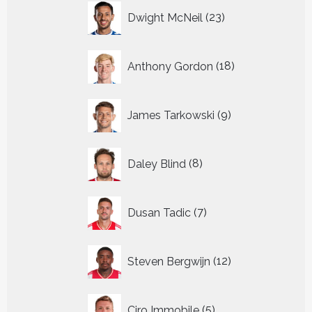
23
Dwight McNeil
23
producten
18
Anthony Gordon
18
producten
9
James Tarkowski
9
producten
8
Daley Blind
8
producten
7
Dusan Tadic
7
producten
12
Steven Bergwijn
12
producten
5
Ciro Immobile
5