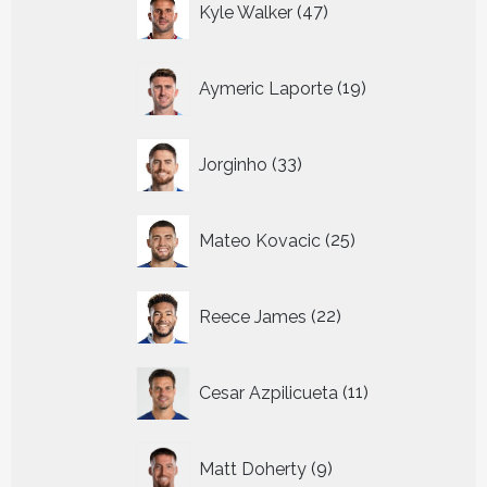
Kyle Walker
47
producten
19
Aymeric Laporte
19
producten
33
Jorginho
33
producten
25
Mateo Kovacic
25
producten
22
Reece James
22
producten
11
Cesar Azpilicueta
11
producten
9
Matt Doherty
9
producten