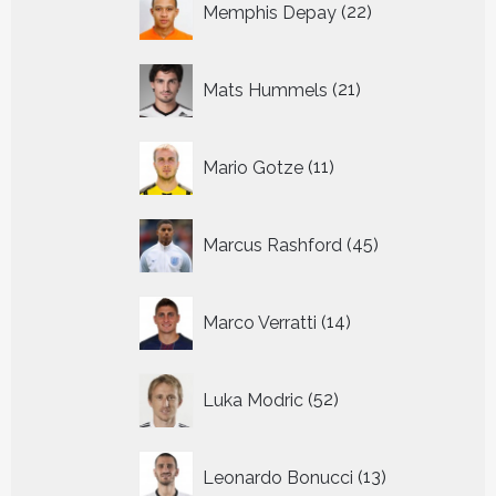
Memphis Depay
22
producten
21
Mats Hummels
21
producten
11
Mario Gotze
11
producten
45
Marcus Rashford
45
producten
14
Marco Verratti
14
producten
52
Luka Modric
52
producten
13
Leonardo Bonucci
13
producten