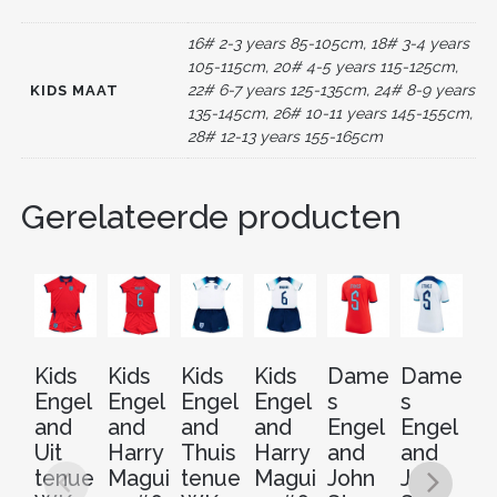
o
n
o
16# 2-3 years 85-105cm, 18# 3-4 years
k
105-115cm, 20# 4-5 years 115-125cm,
22# 6-7 years 125-135cm, 24# 8-9 years
KIDS MAAT
135-145cm, 26# 10-11 years 145-155cm,
28# 12-13 years 155-165cm
Gerelateerde producten
Kids
Kids
Kids
Kids
Dame
Dame
En
Engel
Engel
Engel
Engel
s
s
a
and
and
and
and
Engel
Engel
J
Uit
Harry
Thuis
Harry
and
and
S
tenue
Magui
tenue
Magui
John
John
s 