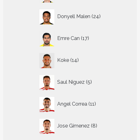
24
Donyell Malen
24
producten
17
Emre Can
17
producten
14
Koke
14
producten
5
Saul Niguez
5
producten
11
Angel Correa
11
producten
8
Jose Gimenez
8
producten