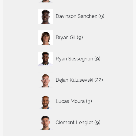
9
Davinson Sanchez
9
producten
9
Bryan Gil
9
producten
9
Ryan Sessegnon
9
producten
22
Dejan Kulusevski
22
producten
9
Lucas Moura
9
producten
9
Clement Lenglet
9
producten