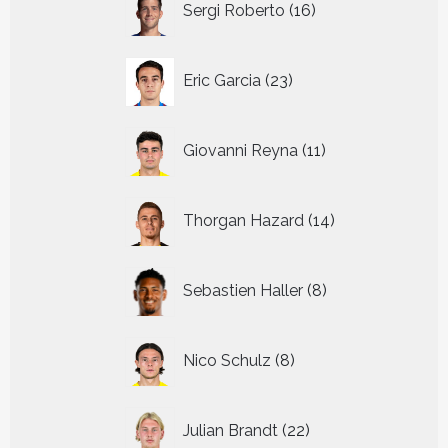
Sergi Roberto
16
producten
23
Eric Garcia
23
producten
11
Giovanni Reyna
11
producten
14
Thorgan Hazard
14
producten
8
Sebastien Haller
8
producten
8
Nico Schulz
8
producten
22
Julian Brandt
22
producten