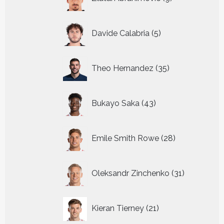
producten
5
Davide Calabria
5
producten
35
Theo Hernandez
35
producten
43
Bukayo Saka
43
producten
28
Emile Smith Rowe
28
producten
31
Oleksandr Zinchenko
31
producten
21
Kieran Tierney
21
producten