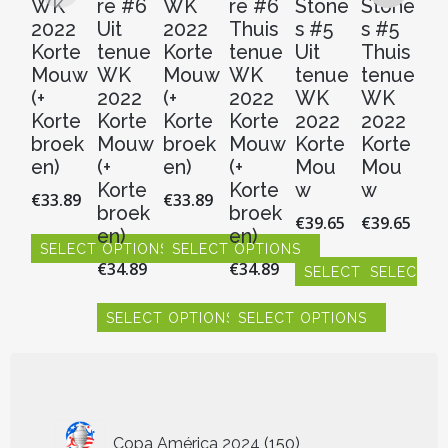
WK
re #6
WK
re #6
Stone
Stone
Ui
2022
Uit
2022
Thuis
s #5
s #5
t
Korte
tenue
Korte
tenue
Uit
Thuis
M
Mouw
WK
Mouw
WK
tenue
tenue
e
(+
2022
(+
2022
WK
WK
W
Korte
Korte
Korte
Korte
2022
2022
2
broek
Mouw
broek
Mouw
Korte
Korte
Ko
en)
(+
en)
(+
Mou
Mou
M
Korte
Korte
w
w
w
€
33.89
€
33.89
broek
broek
€
39.65
€
39.65
€
3
en)
en)
SELECT OPTIONS
SELECT OPTIONS
€
34.89
€
34.89
SELECT OPTIONS
SELECT O
S
Dit
Dit
product
product
Dit
Dit
Dit
heeft
heeft
SELECT OPTIONS
SELECT OPTIONS
product
product
pr
meerdere
meerdere
heeft
heeft
hee
Dit
Dit
variaties.
variaties.
meerdere
meerdere
me
product
product
Deze
Deze
variaties.
variaties.
vari
heeft
heeft
optie
optie
Deze
Deze
De
meerdere
meerdere
kan
kan
optie
optie
opt
variaties.
variaties.
150
Copa América 2024
150
gekozen
gekozen
kan
kan
ka