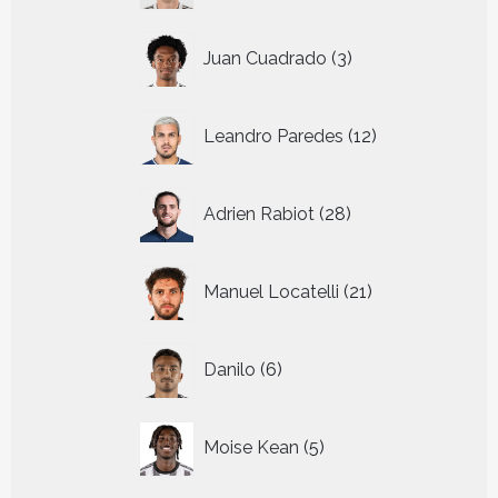
3
Juan Cuadrado
3
producten
12
Leandro Paredes
12
producten
28
Adrien Rabiot
28
producten
21
Manuel Locatelli
21
producten
6
Danilo
6
producten
5
Moise Kean
5
producten