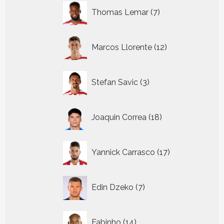
7
Thomas Lemar
7
producten
12
Marcos Llorente
12
producten
3
Stefan Savic
3
producten
18
Joaquin Correa
18
producten
17
Yannick Carrasco
17
producten
7
Edin Dzeko
7
producten
14
Fabinho
14