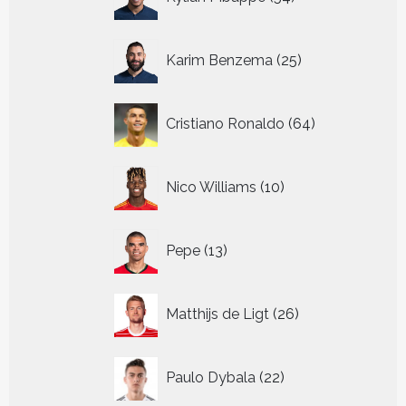
producten
25
Karim Benzema
25
producten
64
Cristiano Ronaldo
64
producten
10
Nico Williams
10
producten
13
Pepe
13
producten
26
Matthijs de Ligt
26
producten
22
Paulo Dybala
22
producten