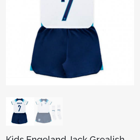
Kids Engeland Jack Grealish