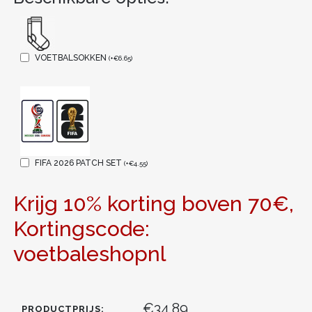
VOETBALSOKKEN
(
+
€
6.65
)
FIFA 2026 PATCH SET
(
+
€
4.55
)
Krijg 10% korting boven 70€,
Kortingscode:
voetbaleshopnl
€34.89
PRODUCTPRIJS: