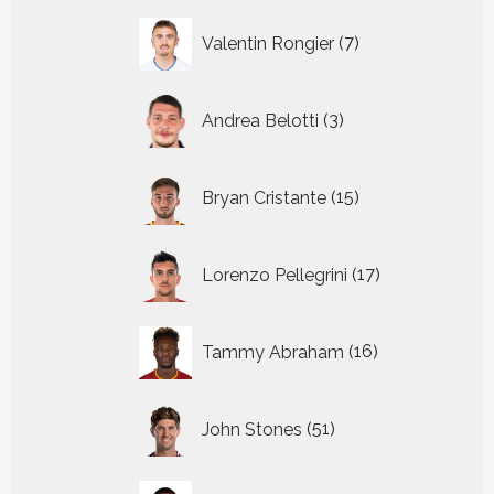
7
Valentin Rongier
7
producten
3
Andrea Belotti
3
producten
15
Bryan Cristante
15
producten
17
Lorenzo Pellegrini
17
producten
16
Tammy Abraham
16
producten
51
John Stones
51
producten
47