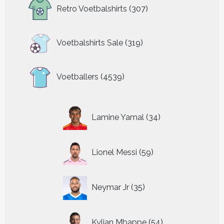
307
Retro Voetbalshirts
307
producten
319
Voetbalshirts Sale
319
producten
4539
Voetballers
4539
producten
34
Lamine Yamal
34
producten
59
Lionel Messi
59
producten
35
Neymar Jr
35
producten
54
Kylian Mbappe
54