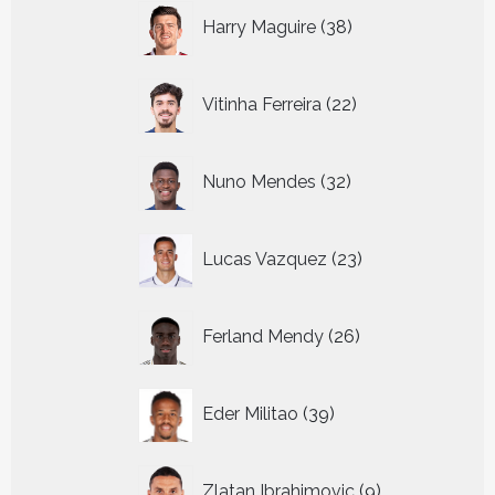
38
Harry Maguire
38
producten
22
Vitinha Ferreira
22
producten
32
Nuno Mendes
32
producten
23
Lucas Vazquez
23
producten
26
Ferland Mendy
26
producten
39
Eder Militao
39
producten
9
Zlatan Ibrahimovic
9