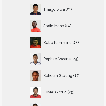
21
Thiago Silva
21
producten
14
Sadio Mane
14
producten
13
Roberto Firmino
13
producten
29
Raphael Varane
29
producten
27
Raheem Sterling
27
producten
29
Olivier Giroud
29
producten
22