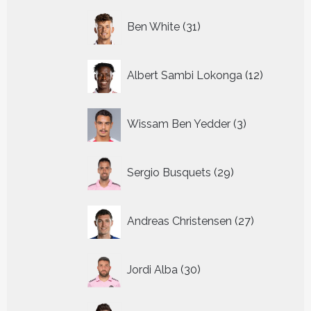
31
Ben White
31
producten
12
Albert Sambi Lokonga
12
producte
3
Wissam Ben Yedder
3
producten
29
Sergio Busquets
29
producten
27
Andreas Christensen
27
producten
30
Jordi Alba
30
producten
16