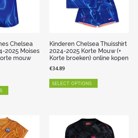
es Chelsea
Kinderen Chelsea Thuisshirt
24-2025 Moises
2024-2025 Korte Mouw (+
korte mouw
Korte broeken) online kopen
€
34.89
Dit
SELECT OPTIONS
product
Dit
heeft
S
product
meerdere
heeft
variaties.
meerdere
Deze
variaties.
optie
Deze
kan
optie
gekozen
kan
worden
gekozen