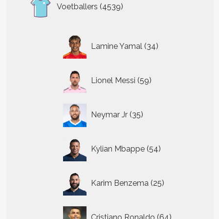
4539
Voetballers
4539
producten
34
Lamine Yamal
34
producten
59
Lionel Messi
59
producten
35
Neymar Jr
35
producten
54
Kylian Mbappe
54
producten
25
Karim Benzema
25
producten
64
Cristiano Ronaldo
64