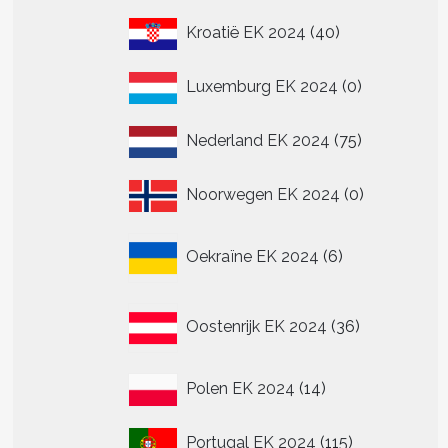
40
Kroatië EK 2024
40
producten
0
Luxemburg EK 2024
0
producten
75
Nederland EK 2024
75
producten
0
Noorwegen EK 2024
0
producten
6
Oekraïne EK 2024
6
producten
36
Oostenrijk EK 2024
36
producten
14
Polen EK 2024
14
producten
115
Portugal EK 2024
115