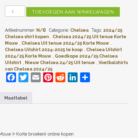
KINDEREN
TOEVOEGEN AAN WINKELWAGEN
CHELSEA
UITSHIRT
2024-
Artikelnummer:
N/B
Categorie:
Chelsea
Tags:
2024/25
2025
MOISES
Chelsea shirt kopen
,
Chelsea 2024/25 Uit tenue Korte
CAICEDO
Mouw
,
Chelsea Uit tenue 2024/25 Korte Mouw
,
#25
Chelsea Uitshirt 2024-2025 te koop
,
Chelsea Uitshirt
KORTE
2024/25 Korte Mouw
,
Goedkope 2024/25 Chelsea
MOUW
Uitshirt
,
Nieuw Chelsea 24/25 Uit tenue
,
Voetbalshirts
(+
van Chelsea 2024/25
KORTE
F
T
E
Pi
R
Li
D
BROEKEN)
ONLINE
a
w
m
nt
e
n
el
KOPEN
AANTAL
c
itt
ai
er
d
k
e
Maattabel
e
er
l
e
di
e
n
b
st
t
dI
o
n
o
Mouw (+ Korte broeken) online kopen