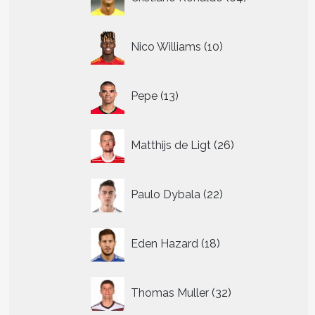
producten
10
Nico Williams
10
producten
13
Pepe
13
producten
26
Matthijs de Ligt
26
producten
22
Paulo Dybala
22
producten
18
Eden Hazard
18
producten
32
Thomas Muller
32
producten