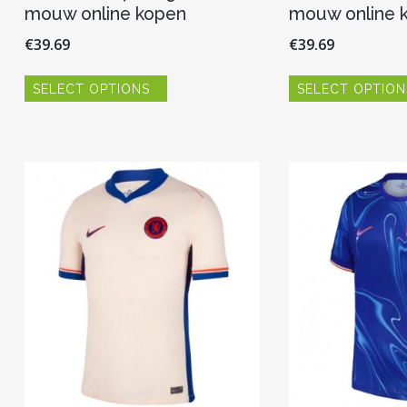
mouw online kopen
mouw online 
€
39.69
€
39.69
Dit
SELECT OPTIONS
SELECT OPTION
product
heeft
meerdere
variaties.
Deze
optie
kan
gekozen
worden
op
de
productpagina