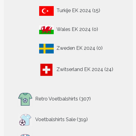
15
Turkije EK 2024
15
producten
0
Wales EK 2024
0
producten
0
Zweden EK 2024
0
producten
24
Zwitserland EK 2024
24
producten
307
Retro Voetbalshirts
307
producten
319
Voetbalshirts Sale
319
producten