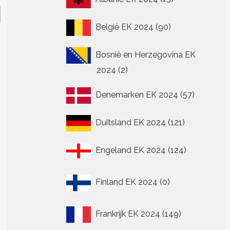
producten
90
België EK 2024
90
producten
Bosnië en Herzegovina EK
2
2024
2
producten
57
Denemarken EK 2024
57
producte
121
Duitsland EK 2024
121
producten
124
Engeland EK 2024
124
producten
0
Finland EK 2024
0
producten
149
Frankrijk EK 2024
149
producten