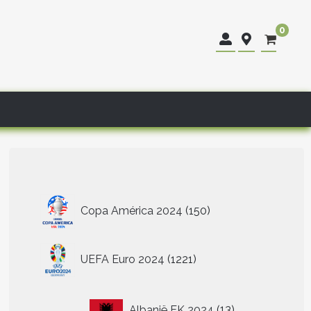
0
150
Copa América 2024
150
producten
1221
UEFA Euro 2024
1221
producten
13
Albanië EK 2024
13