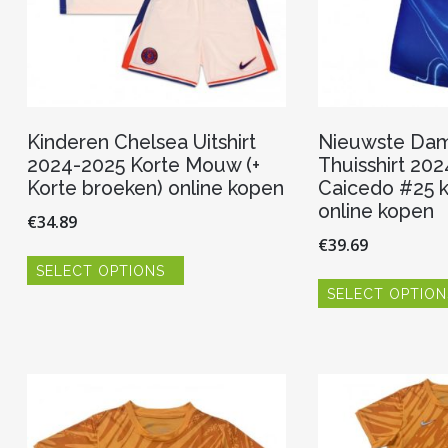
Kinderen Chelsea Uitshirt
Nieuwste Dam
2024-2025 Korte Mouw (+
Thuisshirt 20
Korte broeken) online kopen
Caicedo #25 
online kopen
€
34.89
€
39.69
Dit
SELECT OPTIONS
product
heeft
SELECT OPTION
meerdere
variaties.
Deze
optie
kan
gekozen
worden