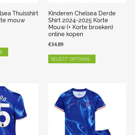
sea Thuisshirt
Kinderen Chelsea Derde
rte mouw
Shirt 2024-2025 Korte
Mouw (+ Korte broeken)
online kopen
€
34.89
Dit
S
product
Dit
heeft
SELECT OPTIONS
product
meerdere
heeft
variaties.
meerdere
Deze
variaties.
optie
Deze
kan
optie
gekozen
kan
worden
gekozen
op
worden
de
op
productpagina
de
productpagina