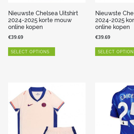
Nieuwste Chelsea Uitshirt
Nieuwste Chel
2024-2025 korte mouw
2024-2025 ko
online kopen
online kopen
€
39.69
€
39.69
Dit
SELECT OPTIONS
SELECT OPTION
product
heeft
meerdere
variaties.
Deze
optie
kan
gekozen
worden
op
de
productpagina