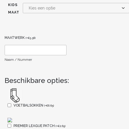
KIDS
MAAT
MAATWERK
(
+
€
5.56
)
Naam / Nummer
Beschikbare opties:
VOETBALSOKKEN
(
+
€
6.65
)
PREMIER LEAGUE PATCH
(
+
€
2.65
)