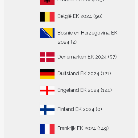
producten
90
België EK 2024
90
producten
Bosnië en Herzegovina EK
2
2024
2
producten
57
Denemarken EK 2024
57
producte
121
Duitsland EK 2024
121
producten
124
Engeland EK 2024
124
producten
0
Finland EK 2024
0
producten
149
Frankrijk EK 2024
149
producten