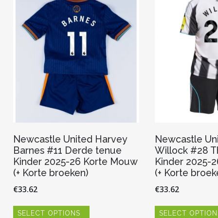
Newcastle United Harvey
Newcastle Uni
Barnes #11 Derde tenue
Willock #28 T
Kinder 2025-26 Korte Mouw
Kinder 2025-
(+ Korte broeken)
(+ Korte broek
€
33.62
€
33.62
Dit
SELECT OPTIONS
SELECT OPTION
product