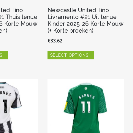
ted Tino
Newcastle United Tino
1 Thuis tenue
Livramento #21 Uit tenue
26 Korte Mouw
Kinder 2025-26 Korte Mouw
en)
(+ Korte broeken)
€
33.62
Dit
Dit
S
SELECT OPTIONS
product
product
heeft
heeft
meerdere
meerdere
variaties.
variaties.
Deze
Deze
optie
optie
kan
kan
gekozen
gekozen
worden
worden
op
op
de
de
productpagina
productpagina