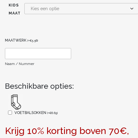
KIDS
MAAT
MAATWERK
(
+
€
5.56
)
Naam / Nummer
Beschikbare opties:
VOETBALSOKKEN
(
+
€
6.65
)
Krijg 10% korting boven 70€,