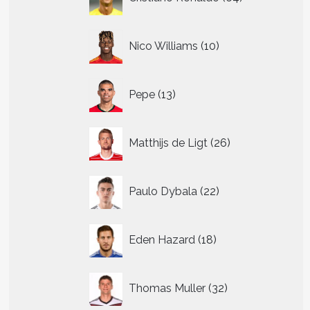
producten
10
Nico Williams
10
producten
13
Pepe
13
producten
26
Matthijs de Ligt
26
producten
22
Paulo Dybala
22
producten
18
Eden Hazard
18
producten
32
Thomas Muller
32
producten