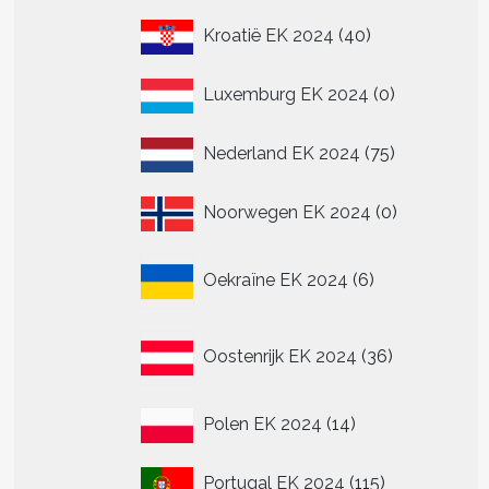
40
Kroatië EK 2024
40
producten
0
Luxemburg EK 2024
0
producten
75
Nederland EK 2024
75
producten
0
Noorwegen EK 2024
0
producten
6
Oekraïne EK 2024
6
producten
36
Oostenrijk EK 2024
36
producten
14
Polen EK 2024
14
producten
115
Portugal EK 2024
115