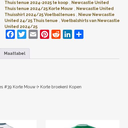
Thuis tenue 2024-2025 te koop
,
Newcastle United
KORTE
Thuis tenue 2024/25 Korte Mouw
,
Newcastle United
MOUW
Thuisshirt 2024/25 Voetbaltenues
,
Nieuw Newcastle
(+
KORTE
United 24/25 Thuis tenue
,
Voetbalshirts van Newcastle
BROEKEN)
United 2024/25
KOPEN
F
T
E
Pi
R
Li
D
AANTAL
a
w
m
nt
e
n
el
c
itt
ai
er
d
k
e
Maattabel
e
er
l
e
di
e
n
b
st
t
dI
o
n
o
es #39 Korte Mouw (+ Korte broeken) Kopen
k