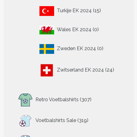
15
Turkije EK 2024
15
producten
0
Wales EK 2024
0
producten
0
Zweden EK 2024
0
producten
24
Zwitserland EK 2024
24
producten
307
Retro Voetbalshirts
307
producten
319
Voetbalshirts Sale
319
producten