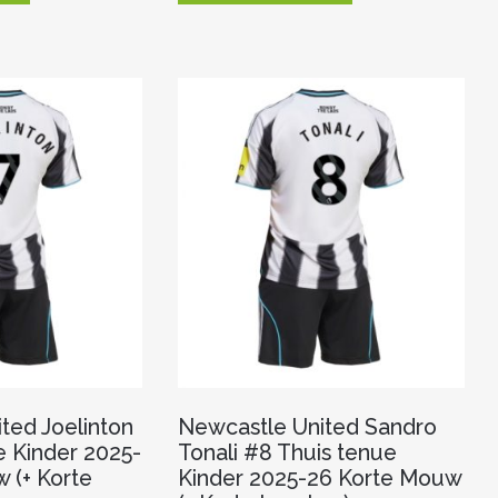
heeft
heeft
meerdere
meerdere
variaties.
variaties.
Deze
Deze
optie
optie
kan
kan
gekozen
gekozen
worden
worden
op
op
de
de
productpagina
productpagina
ted Joelinton
Newcastle United Sandro
e Kinder 2025-
Tonali #8 Thuis tenue
 (+ Korte
Kinder 2025-26 Korte Mouw