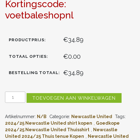
Kortingscode:
voetbaleshopnl
€34.89
PRODUCTPRIJS:
€0.00
TOTAAL OPTIES:
€34.89
BESTELLING TOTAAL:
KINDEREN
TOEVOEGEN AAN WINKELWAGEN
NEWCASTLE
UNITED
THUISSHIRT
Artikelnummer:
N/B
Categorie:
Newcastle United
Tags:
2024-
2025
2024/25 Newcastle United shirt kopen
,
Goedkope
BRUNO
2024/25 Newcastle United Thuisshirt
,
Newcastle
GUIMARAES
United 2024/25 Thuis tenue Kopen
,
Newcastle United
#39