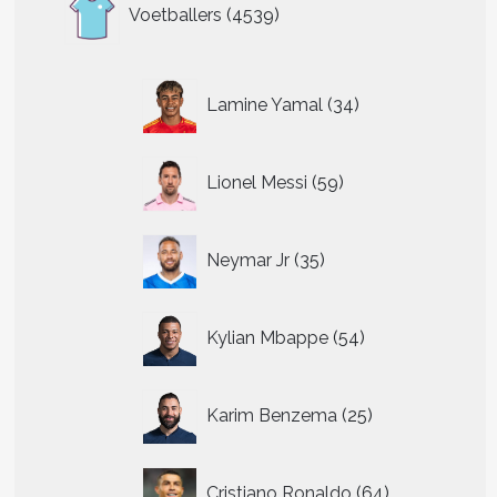
4539
Voetballers
4539
producten
34
Lamine Yamal
34
producten
59
Lionel Messi
59
producten
35
Neymar Jr
35
producten
54
Kylian Mbappe
54
producten
25
Karim Benzema
25
producten
64
Cristiano Ronaldo
64