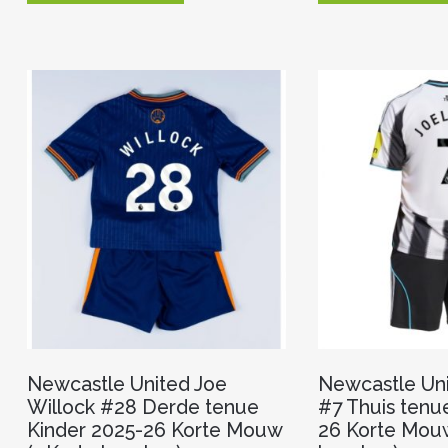
heeft
meerdere
variaties.
Deze
optie
kan
gekozen
worden
op
de
productpagina
Newcastle United Joe
Newcastle Uni
Willock #28 Derde tenue
#7 Thuis tenu
Kinder 2025-26 Korte Mouw
26 Korte Mouw