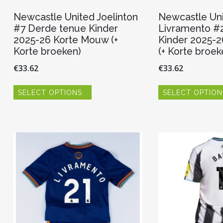
Newcastle United Joelinton
Newcastle Uni
#7 Derde tenue Kinder
Livramento #2
2025-26 Korte Mouw (+
Kinder 2025-
Korte broeken)
(+ Korte broek
€
33.62
€
33.62
Dit
SELECT OPTIONS
SELECT OPTION
product
heeft
meerdere
variaties.
Deze
optie
kan
gekozen
worden
op
de
productpagina