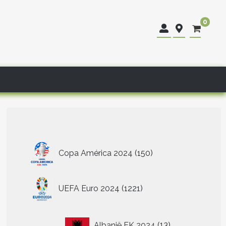
0
150
Copa América 2024
150
producten
1221
UEFA Euro 2024
1221
producten
13
Albanië EK 2024
13