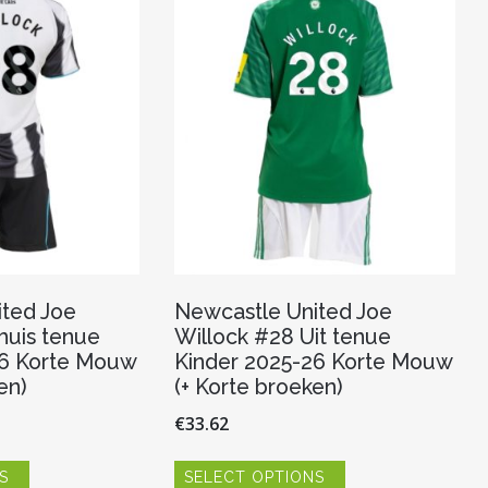
ted Joe
Newcastle United Joe
huis tenue
Willock #28 Uit tenue
26 Korte Mouw
Kinder 2025-26 Korte Mouw
en)
(+ Korte broeken)
€
33.62
Dit
Dit
S
SELECT OPTIONS
product
product