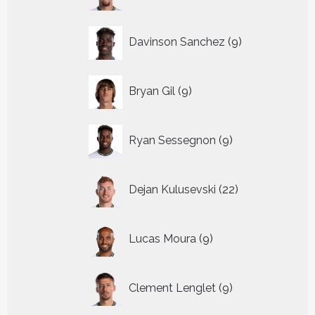
producten
9
Davinson Sanchez
9
producten
9
Bryan Gil
9
producten
9
Ryan Sessegnon
9
producten
22
Dejan Kulusevski
22
producten
9
Lucas Moura
9
producten
9
Clement Lenglet
9
producten