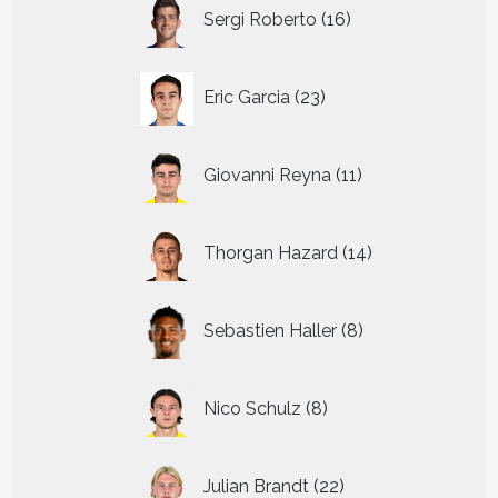
16
Sergi Roberto
16
producten
23
Eric Garcia
23
producten
11
Giovanni Reyna
11
producten
14
Thorgan Hazard
14
producten
8
Sebastien Haller
8
producten
8
Nico Schulz
8
producten
22
Julian Brandt
22