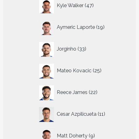
47
Kyle Walker
47
producten
19
Aymeric Laporte
19
producten
33
Jorginho
33
producten
25
Mateo Kovacic
25
producten
22
Reece James
22
producten
11
Cesar Azpilicueta
11
producten
9
Matt Doherty
9