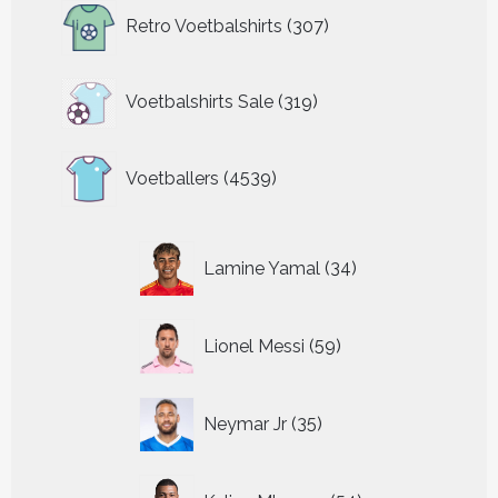
307
Retro Voetbalshirts
307
producten
319
Voetbalshirts Sale
319
producten
4539
Voetballers
4539
producten
34
Lamine Yamal
34
producten
59
Lionel Messi
59
producten
35
Neymar Jr
35
producten
54