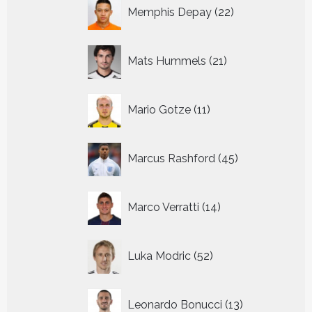
22
Memphis Depay
22
producten
21
Mats Hummels
21
producten
11
Mario Gotze
11
producten
45
Marcus Rashford
45
producten
14
Marco Verratti
14
producten
52
Luka Modric
52
producten
13
Leonardo Bonucci
13