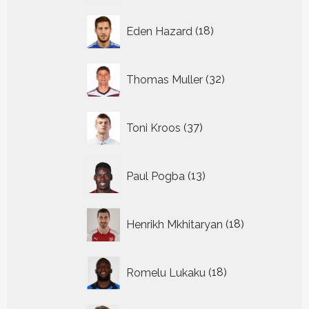
18
Eden Hazard
18
producten
32
Thomas Muller
32
producten
37
Toni Kroos
37
producten
13
Paul Pogba
13
producten
18
Henrikh Mkhitaryan
18
producten
18
Romelu Lukaku
18
producten