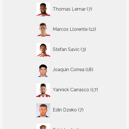
7
Thomas Lemar
7
producten
12
Marcos Llorente
12
producten
3
Stefan Savic
3
producten
18
Joaquin Correa
18
producten
17
Yannick Carrasco
17
producten
7
Edin Dzeko
7
producten
14