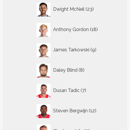
23
Dwight McNeil
23
producten
18
Anthony Gordon
18
producten
9
James Tarkowski
9
producten
8
Daley Blind
8
producten
7
Dusan Tadic
7
producten
12
Steven Bergwijn
12
producten
5