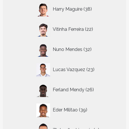
38
Harry Maguire
38
producten
22
Vitinha Ferreira
22
producten
32
Nuno Mendes
32
producten
23
Lucas Vazquez
23
producten
26
Ferland Mendy
26
producten
39
Eder Militao
39
producten
9