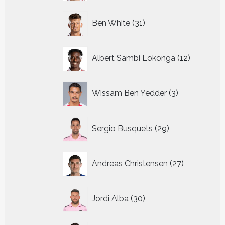
31
Ben White
31
producten
12
Albert Sambi Lokonga
12
producte
3
Wissam Ben Yedder
3
producten
29
Sergio Busquets
29
producten
27
Andreas Christensen
27
producten
30
Jordi Alba
30
producten