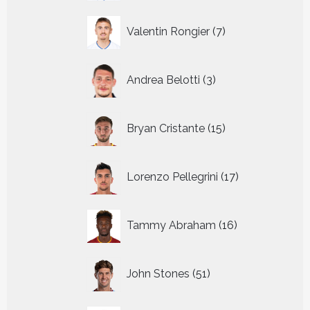
7
Valentin Rongier
7
producten
3
Andrea Belotti
3
producten
15
Bryan Cristante
15
producten
17
Lorenzo Pellegrini
17
producten
16
Tammy Abraham
16
producten
51
John Stones
51
producten