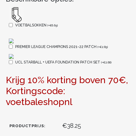
VOETBALSOKKEN
(
+
€
6.65
)
PREMIER LEAGUE CHAMPIONS 2021-22 PATCH
(
+
€
2.85
)
UCL STARBALL + UEFA FOUNDATION PATCH SET
(
+
€
2.66
)
Krijg 10% korting boven 70€,
Kortingscode:
voetbaleshopnl
€38.25
PRODUCTPRIJS: