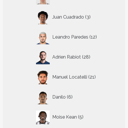
3
Juan Cuadrado
3
producten
12
Leandro Paredes
12
producten
28
Adrien Rabiot
28
producten
21
Manuel Locatelli
21
producten
6
Danilo
6
producten
5
Moise Kean
5
producten