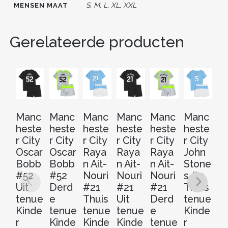
o
S, M, L, XL, XXL
MENSEN MAAT
k
Gerelateerde producten
Manc
Manc
Manc
Manc
Manc
Manc
M
heste
heste
heste
heste
heste
heste
he
r City
r City
r City
r City
r City
r City
r 
Oscar
Oscar
Raya
Raya
Raya
John
J
Bobb
Bobb
n Ait-
n Ait-
n Ait-
Stone
S
#52
#52
Nouri
Nouri
Nouri
s #5
s 
Uit
Derd
#21
#21
#21
Thuis
Ui
tenue
e
Thuis
Uit
Derd
tenue
t
Kinde
tenue
tenue
tenue
e
Kinde
Ki
r
Kinde
Kinde
Kinde
tenue
r
r