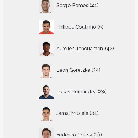
24
Sergio Ramos
24
producten
8
Philippe Coutinho
8
producten
42
Aurelien Tchouameni
42
producten
24
Leon Goretzka
24
producten
29
Lucas Hernandez
29
producten
34
Jamal Musiala
34
producten
16
Federico Chiesa
16
producten