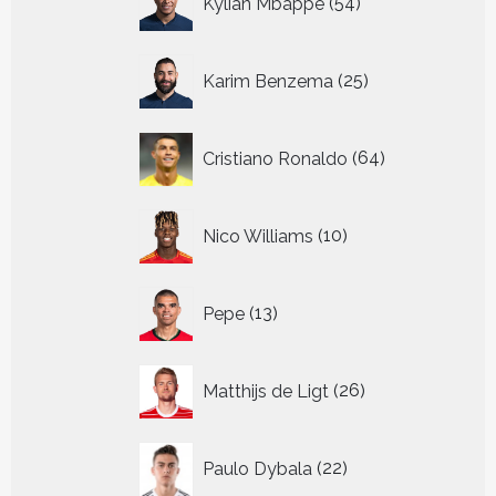
Kylian Mbappe
54
producten
25
Karim Benzema
25
producten
64
Cristiano Ronaldo
64
producten
10
Nico Williams
10
producten
13
Pepe
13
producten
26
Matthijs de Ligt
26
producten
22
Paulo Dybala
22
producten