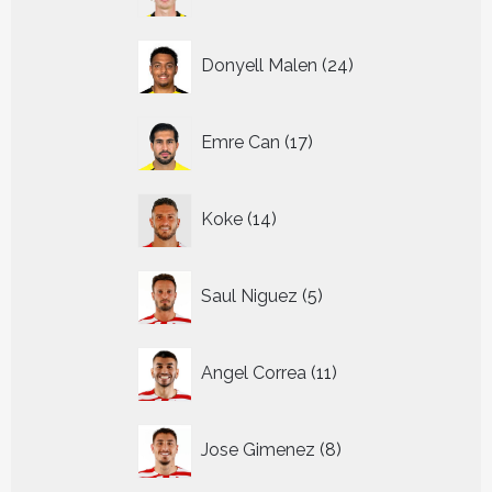
producten
24
Donyell Malen
24
producten
17
Emre Can
17
producten
14
Koke
14
producten
5
Saul Niguez
5
producten
11
Angel Correa
11
producten
8
Jose Gimenez
8
producten