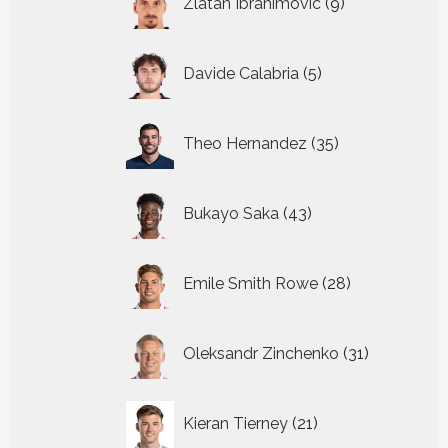
Zlatan Ibrahimovic
9
producten
5
Davide Calabria
5
producten
35
Theo Hernandez
35
producten
43
Bukayo Saka
43
producten
28
Emile Smith Rowe
28
producten
31
Oleksandr Zinchenko
31
producten
21
Kieran Tierney
21
producten