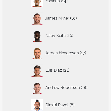
Fabinho
14
producten
10
James Milner
10
producten
10
Naby Keita
10
producten
17
Jordan Henderson
17
producten
21
Luis Diaz
21
producten
18
Andrew Robertson
18
producten
8
Dimitri Payet
8
producten