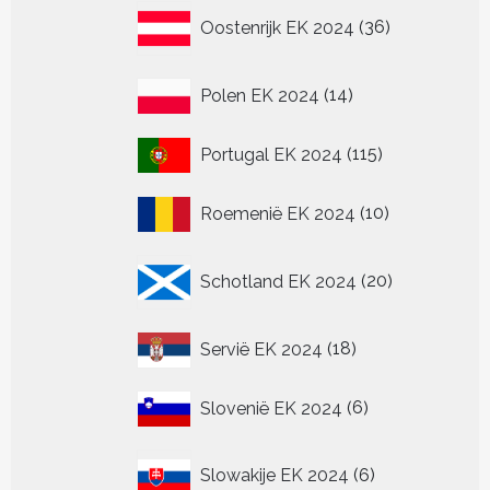
36
Oostenrijk EK 2024
36
producten
14
Polen EK 2024
14
producten
115
Portugal EK 2024
115
producten
10
Roemenië EK 2024
10
producten
20
Schotland EK 2024
20
producten
18
Servië EK 2024
18
producten
6
Slovenië EK 2024
6
producten
6
Slowakije EK 2024
6
producten