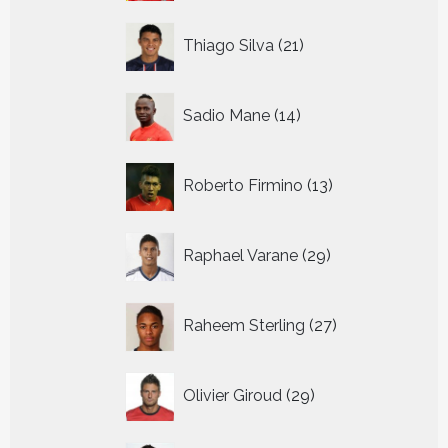
21
Thiago Silva
21
producten
14
Sadio Mane
14
producten
13
Roberto Firmino
13
producten
29
Raphael Varane
29
producten
27
Raheem Sterling
27
producten
29
Olivier Giroud
29
producten