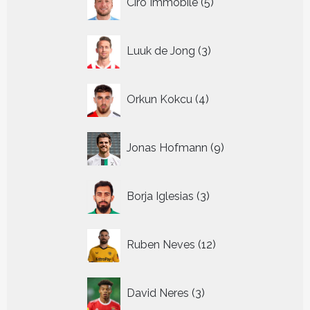
Ciro Immobile
5
producten
3
Luuk de Jong
3
producten
4
Orkun Kokcu
4
producten
9
Jonas Hofmann
9
producten
3
Borja Iglesias
3
producten
12
Ruben Neves
12
producten
3
David Neres
3
producten