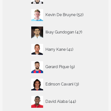
producten
52
Kevin De Bruyne
52
producten
47
Ilkay Gundogan
47
producten
41
Harry Kane
41
producten
9
Gerard Pique
9
producten
3
Edinson Cavani
3
producten
44
David Alaba
44
producten