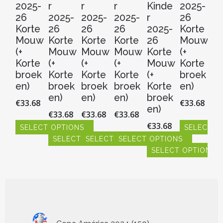
2025-
r
r
r
Kinde
2025-
20
26
2025-
2025-
2025-
r
26
2
Korte
26
26
26
2025-
Korte
Ko
Mouw
Korte
Korte
Korte
26
Mouw
M
(+
Mouw
Mouw
Mouw
Korte
(+
(+
Korte
(+
(+
(+
Mouw
Korte
Ko
broek
Korte
Korte
Korte
(+
broek
b
en)
broek
broek
broek
Korte
en)
en
en)
en)
en)
broek
€
33.68
€
33.68
€
3
en)
€
33.68
€
33.68
€
33.68
€
33.68
SELECT OPTIONS
SELECT O
S
SELECT OPTIONS
SELECT OPTIONS
SELECT OPTIONS
Dit
Dit
Dit
product
SELECT OPTIONS
product
pr
Dit
Dit
Dit
heeft
heeft
hee
product
product
product
Dit
meerdere
meerdere
me
heeft
heeft
heeft
product
variaties.
variaties.
vari
meerdere
meerdere
meerdere
heeft
Deze
Deze
De
variaties.
variaties.
variaties.
meerdere
optie
optie
opt
Deze
Deze
Deze
variaties.
kan
kan
ka
optie
optie
optie
Deze
150