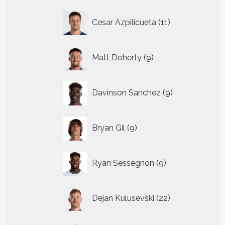
11
Cesar Azpilicueta
11
producten
9
Matt Doherty
9
producten
9
Davinson Sanchez
9
producten
9
Bryan Gil
9
producten
9
Ryan Sessegnon
9
producten
22
Dejan Kulusevski
22
producten