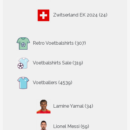
24
Zwitserland EK 2024
24
producten
307
Retro Voetbalshirts
307
producten
319
Voetbalshirts Sale
319
producten
4539
Voetballers
4539
producten
34
Lamine Yamal
34
producten
59
Lionel Messi
59
producten