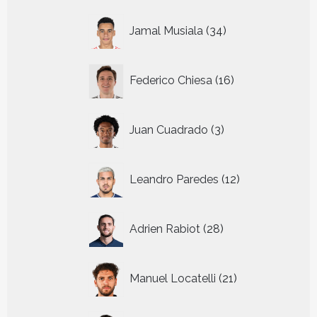
34
Jamal Musiala
34
producten
16
Federico Chiesa
16
producten
3
Juan Cuadrado
3
producten
12
Leandro Paredes
12
producten
28
Adrien Rabiot
28
producten
21
Manuel Locatelli
21
producten