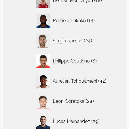
Henrikh Mkhitaryan
18
producten
18
Romelu Lukaku
18
producten
24
Sergio Ramos
24
producten
8
Philippe Coutinho
8
producten
42
Aurelien Tchouameni
42
producten
24
Leon Goretzka
24
producten
29
Lucas Hernandez
29
producten