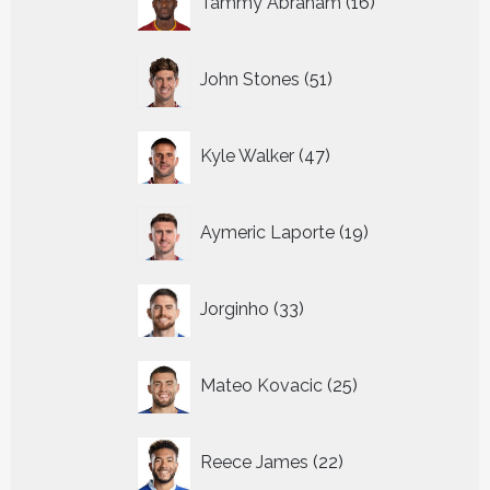
Tammy Abraham
16
producten
51
John Stones
51
producten
47
Kyle Walker
47
producten
19
Aymeric Laporte
19
producten
33
Jorginho
33
producten
25
Mateo Kovacic
25
producten
22
Reece James
22
producten