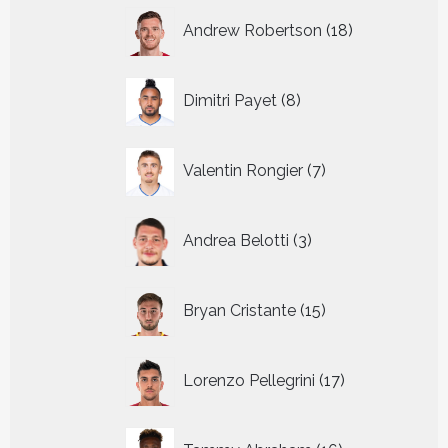
18
Andrew Robertson
18
producten
8
Dimitri Payet
8
producten
7
Valentin Rongier
7
producten
3
Andrea Belotti
3
producten
15
Bryan Cristante
15
producten
17
Lorenzo Pellegrini
17
producten
16