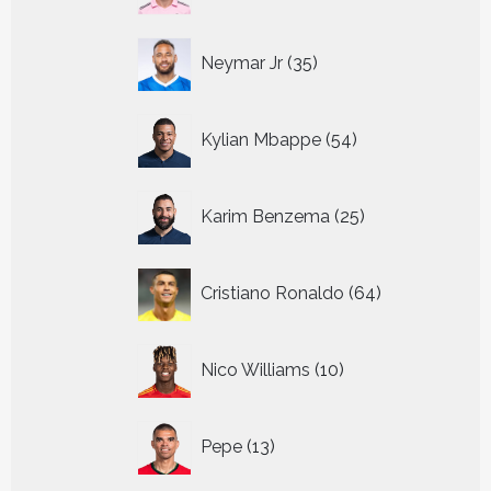
35
Neymar Jr
35
producten
54
Kylian Mbappe
54
producten
25
Karim Benzema
25
producten
64
Cristiano Ronaldo
64
producten
10
Nico Williams
10
producten
13
Pepe
13
producten