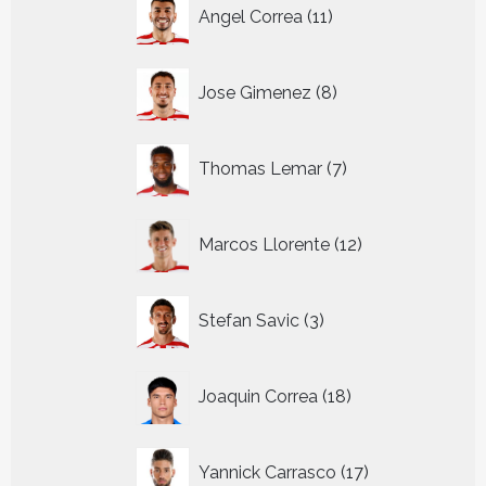
11
Angel Correa
11
producten
8
Jose Gimenez
8
producten
7
Thomas Lemar
7
producten
12
Marcos Llorente
12
producten
3
Stefan Savic
3
producten
18
Joaquin Correa
18
producten
17
Yannick Carrasco
17
producten