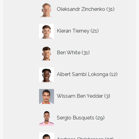
31
Oleksandr Zinchenko
31
producten
21
Kieran Tierney
21
producten
31
Ben White
31
producten
12
Albert Sambi Lokonga
12
producte
3
Wissam Ben Yedder
3
producten
29
Sergio Busquets
29
producten
27