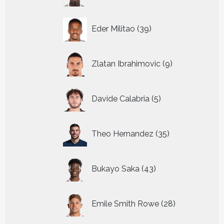
39
Eder Militao
39
producten
9
Zlatan Ibrahimovic
9
producten
5
Davide Calabria
5
producten
35
Theo Hernandez
35
producten
43
Bukayo Saka
43
producten
28
Emile Smith Rowe
28
producten