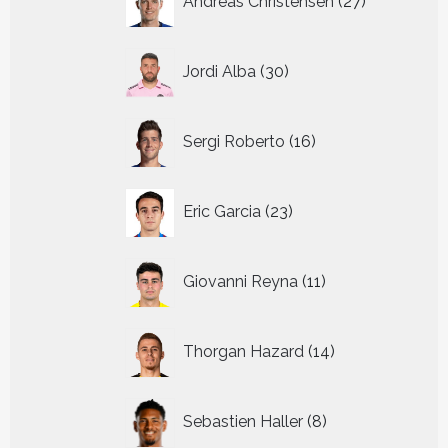
Andreas Christensen
27
producten
30
Jordi Alba
30
producten
16
Sergi Roberto
16
producten
23
Eric Garcia
23
producten
11
Giovanni Reyna
11
producten
14
Thorgan Hazard
14
producten
8
Sebastien Haller
8
producten