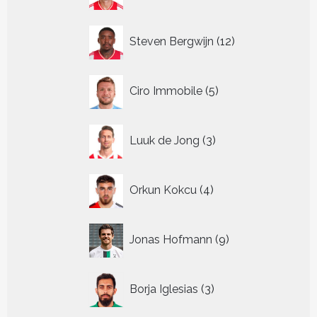
12
Steven Bergwijn
12
producten
5
Ciro Immobile
5
producten
3
Luuk de Jong
3
producten
4
Orkun Kokcu
4
producten
9
Jonas Hofmann
9
producten
3
Borja Iglesias
3
producten