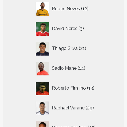
12
Ruben Neves
12
producten
3
David Neres
3
producten
21
Thiago Silva
21
producten
14
Sadio Mane
14
producten
13
Roberto Firmino
13
producten
29
Raphael Varane
29
producten
27