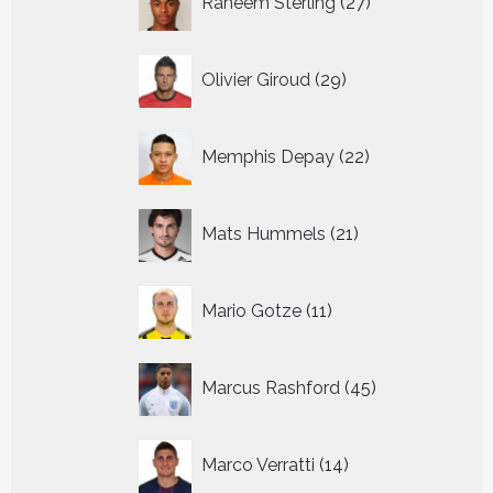
Raheem Sterling
27
producten
29
Olivier Giroud
29
producten
22
Memphis Depay
22
producten
21
Mats Hummels
21
producten
11
Mario Gotze
11
producten
45
Marcus Rashford
45
producten
14
Marco Verratti
14
producten