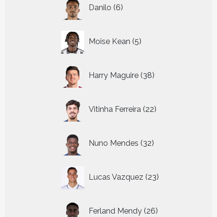
6
Danilo
6
producten
5
Moise Kean
5
producten
38
Harry Maguire
38
producten
22
Vitinha Ferreira
22
producten
32
Nuno Mendes
32
producten
23
Lucas Vazquez
23
producten
26
Ferland Mendy
26
producten