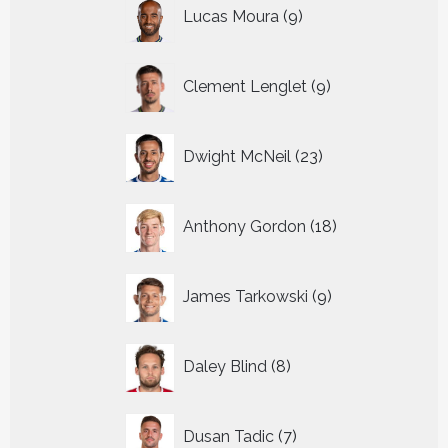
9
Lucas Moura
9
producten
9
Clement Lenglet
9
producten
23
Dwight McNeil
23
producten
18
Anthony Gordon
18
producten
9
James Tarkowski
9
producten
8
Daley Blind
8
producten
7
Dusan Tadic
7
producten