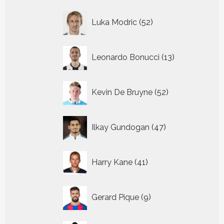
52
Luka Modric
52
producten
13
Leonardo Bonucci
13
producten
52
Kevin De Bruyne
52
producten
47
Ilkay Gundogan
47
producten
41
Harry Kane
41
producten
9
Gerard Pique
9
producten