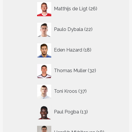
26
Matthijs de Ligt
26
producten
22
Paulo Dybala
22
producten
18
Eden Hazard
18
producten
32
Thomas Muller
32
producten
37
Toni Kroos
37
producten
13
Paul Pogba
13
producten
18