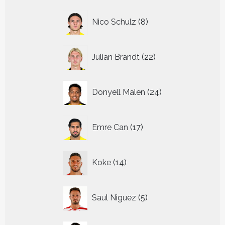
8
Nico Schulz
8
producten
22
Julian Brandt
22
producten
24
Donyell Malen
24
producten
17
Emre Can
17
producten
14
Koke
14
producten
5
Saul Niguez
5
producten