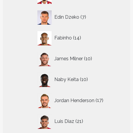
7
Edin Dzeko
7
producten
14
Fabinho
14
producten
10
James Milner
10
producten
10
Naby Keita
10
producten
17
Jordan Henderson
17
producten
21
Luis Diaz
21
producten