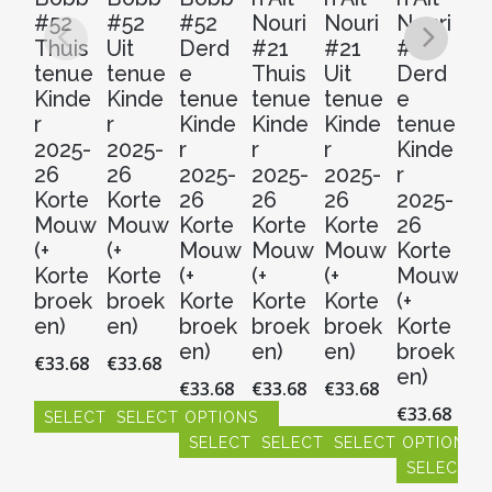
#52
#52
#52
Nouri
Nouri
Nouri
s 
Thuis
Uit
Derd
#21
#21
#21
Th
tenue
tenue
e
Thuis
Uit
Derd
t
Kinde
Kinde
tenue
tenue
tenue
e
Ki
r
r
Kinde
Kinde
Kinde
tenue
r
2025-
2025-
r
r
r
Kinde
20
26
26
2025-
2025-
2025-
r
2
Korte
Korte
26
26
26
2025-
Ko
Mouw
Mouw
Korte
Korte
Korte
26
M
(+
(+
Mouw
Mouw
Mouw
Korte
(+
Korte
Korte
(+
(+
(+
Mouw
Ko
broek
broek
Korte
Korte
Korte
(+
b
en)
en)
broek
broek
broek
Korte
en
en)
en)
en)
broek
€
33.68
€
33.68
€
3
en)
€
33.68
€
33.68
€
33.68
€
33.68
SELECT OPTIONS
SELECT OPTIONS
S
SELECT OPTIONS
SELECT OPTIONS
SELECT OPTIONS
Dit
Dit
Dit
product
product
SELECT O
pr
Dit
Dit
Dit
heeft
heeft
hee