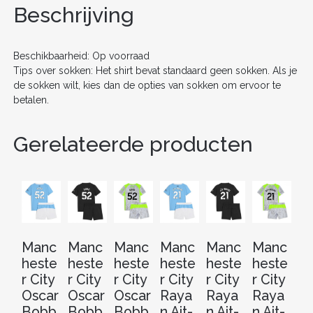
o
n
Beschrijving
BROEKEN)
AANTAL
o
k
Beschikbaarheid: Op voorraad
Tips over sokken: Het shirt bevat standaard geen sokken. Als je
de sokken wilt, kies dan de opties van sokken om ervoor te
betalen.
Gerelateerde producten
Manc
Manc
Manc
Manc
Manc
Manc
M
heste
heste
heste
heste
heste
heste
he
r City
r City
r City
r City
r City
r City
r 
Oscar
Oscar
Oscar
Raya
Raya
Raya
J
Bobb
Bobb
Bobb
n Ait-
n Ait-
n Ait-
S