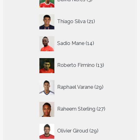
producten
21
Thiago Silva
21
producten
14
Sadio Mane
14
producten
13
Roberto Firmino
13
producten
29
Raphael Varane
29
producten
27
Raheem Sterling
27
producten
29
Olivier Giroud
29
producten