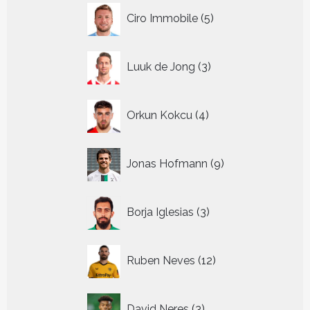
5
Ciro Immobile
5
producten
3
Luuk de Jong
3
producten
4
Orkun Kokcu
4
producten
9
Jonas Hofmann
9
producten
3
Borja Iglesias
3
producten
12
Ruben Neves
12
producten
3
David Neres
3