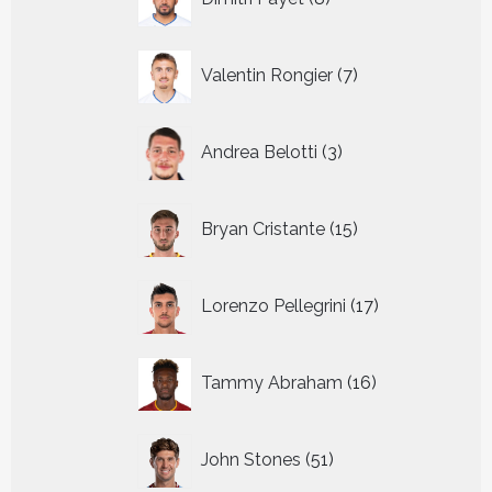
producten
7
Valentin Rongier
7
producten
3
Andrea Belotti
3
producten
15
Bryan Cristante
15
producten
17
Lorenzo Pellegrini
17
producten
16
Tammy Abraham
16
producten
51
John Stones
51
producten