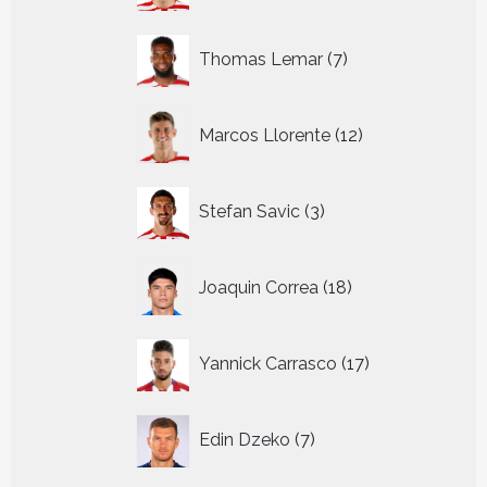
7
Thomas Lemar
7
producten
12
Marcos Llorente
12
producten
3
Stefan Savic
3
producten
18
Joaquin Correa
18
producten
17
Yannick Carrasco
17
producten
7
Edin Dzeko
7
producten