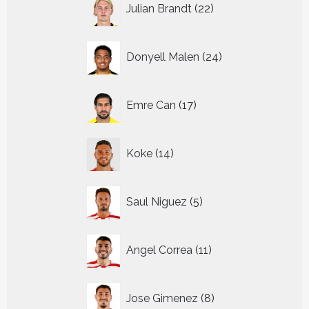
Julian Brandt
22
producten
24
Donyell Malen
24
producten
17
Emre Can
17
producten
14
Koke
14
producten
5
Saul Niguez
5
producten
11
Angel Correa
11
producten
8
Jose Gimenez
8
producten