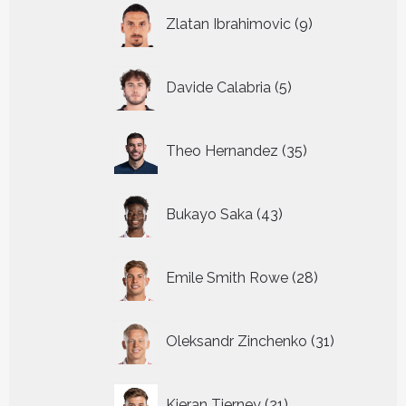
9
Zlatan Ibrahimovic
9
producten
5
Davide Calabria
5
producten
35
Theo Hernandez
35
producten
43
Bukayo Saka
43
producten
28
Emile Smith Rowe
28
producten
31
Oleksandr Zinchenko
31
producten
21
Kieran Tierney
21