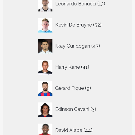
Leonardo Bonucci
13
producten
52
Kevin De Bruyne
52
producten
47
Ilkay Gundogan
47
producten
41
Harry Kane
41
producten
9
Gerard Pique
9
producten
3
Edinson Cavani
3
producten
44
David Alaba
44
producten