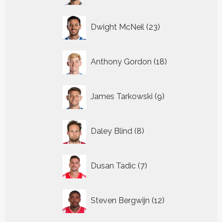
23
Dwight McNeil
23
producten
18
Anthony Gordon
18
producten
9
James Tarkowski
9
producten
8
Daley Blind
8
producten
7
Dusan Tadic
7
producten
12
Steven Bergwijn
12
producten