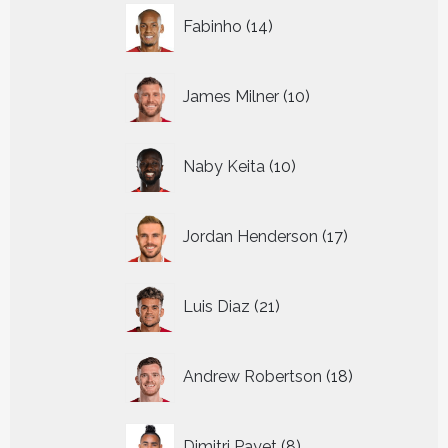
14
Fabinho
14
producten
10
James Milner
10
producten
10
Naby Keita
10
producten
17
Jordan Henderson
17
producten
21
Luis Diaz
21
producten
18
Andrew Robertson
18
producten
8
Dimitri Payet
8