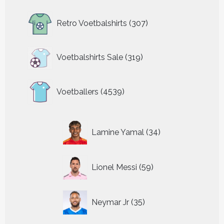
307
Retro Voetbalshirts
307
producten
319
Voetbalshirts Sale
319
producten
4539
Voetballers
4539
producten
34
Lamine Yamal
34
producten
59
Lionel Messi
59
producten
35
Neymar Jr
35
producten