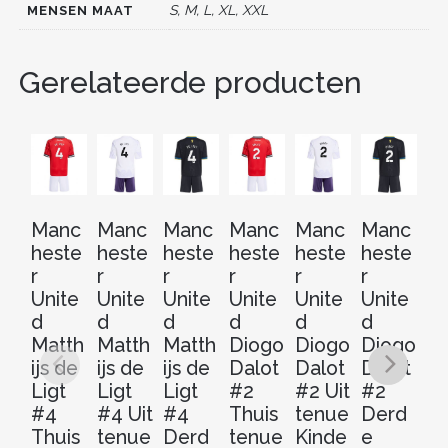
o
S, M, L, XL, XXL
MENSEN MAAT
k
Gerelateerde producten
Manc
Manc
Manc
Manc
Manc
Manc
M
heste
heste
heste
heste
heste
heste
he
r
r
r
r
r
r
r
Unite
Unite
Unite
Unite
Unite
Unite
Un
d
d
d
d
d
d
d
Matth
Matth
Matth
Diogo
Diogo
Diogo
M
ijs de
ijs de
ijs de
Dalot
Dalot
Dalot
e
Ligt
Ligt
Ligt
#2
#2 Uit
#2
C
#4
#4 Uit
#4
Thuis
tenue
Derd
a 
Thuis
tenue
Derd
tenue
Kinde
e
Th