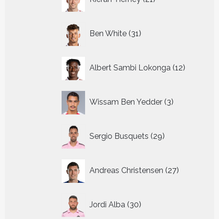
producten
31
Ben White
31
producten
12
Albert Sambi Lokonga
12
producte
3
Wissam Ben Yedder
3
producten
29
Sergio Busquets
29
producten
27
Andreas Christensen
27
producten
30
Jordi Alba
30
producten