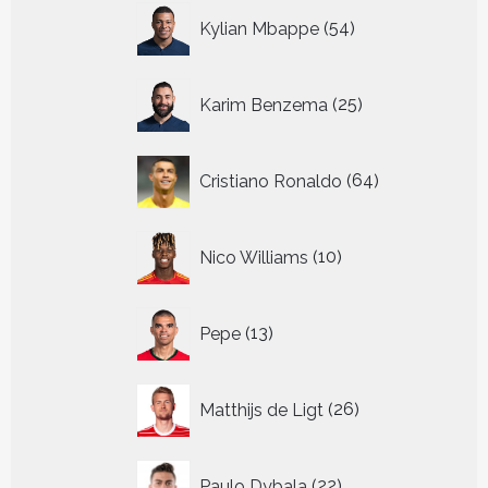
54
Kylian Mbappe
54
producten
25
Karim Benzema
25
producten
64
Cristiano Ronaldo
64
producten
10
Nico Williams
10
producten
13
Pepe
13
producten
26
Matthijs de Ligt
26
producten
22
Paulo Dybala
22