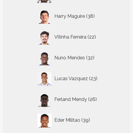
38
Harry Maguire
38
producten
22
Vitinha Ferreira
22
producten
32
Nuno Mendes
32
producten
23
Lucas Vazquez
23
producten
26
Ferland Mendy
26
producten
39
Eder Militao
39
producten