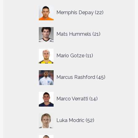
22
Memphis Depay
22
producten
21
Mats Hummels
21
producten
11
Mario Gotze
11
producten
45
Marcus Rashford
45
producten
14
Marco Verratti
14
producten
52
Luka Modric
52
producten
13