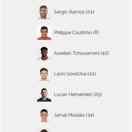
24
Sergio Ramos
24
producten
8
Philippe Coutinho
8
producten
42
Aurelien Tchouameni
42
producten
24
Leon Goretzka
24
producten
29
Lucas Hernandez
29
producten
34
Jamal Musiala
34
producten
16