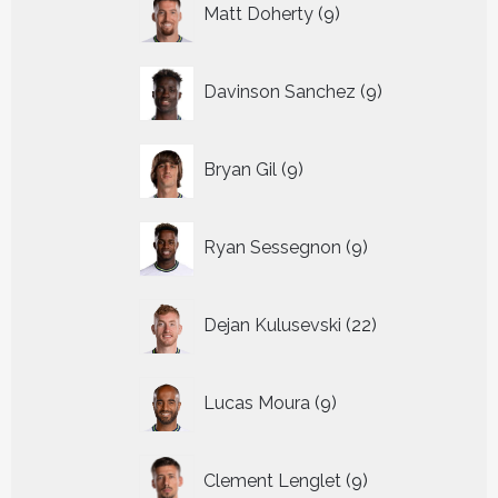
Matt Doherty
9
producten
9
Davinson Sanchez
9
producten
9
Bryan Gil
9
producten
9
Ryan Sessegnon
9
producten
22
Dejan Kulusevski
22
producten
9
Lucas Moura
9
producten
9
Clement Lenglet
9
producten