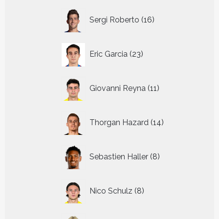
16
Sergi Roberto
16
producten
23
Eric Garcia
23
producten
11
Giovanni Reyna
11
producten
14
Thorgan Hazard
14
producten
8
Sebastien Haller
8
producten
8
Nico Schulz
8
producten
22