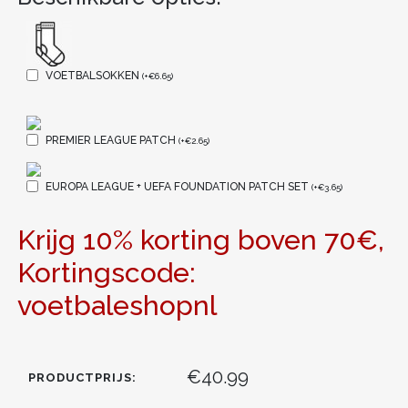
VOETBALSOKKEN
(
+
€
6.65
)
PREMIER LEAGUE PATCH
(
+
€
2.65
)
EUROPA LEAGUE + UEFA FOUNDATION PATCH SET
(
+
€
3.65
)
Krijg 10% korting boven 70€,
Kortingscode:
voetbaleshopnl
€40.99
PRODUCTPRIJS: