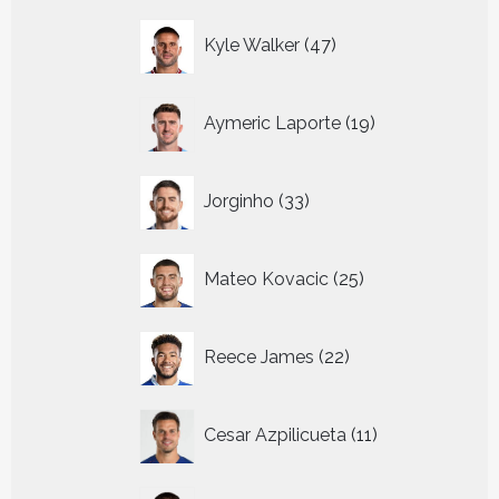
47
Kyle Walker
47
producten
19
Aymeric Laporte
19
producten
33
Jorginho
33
producten
25
Mateo Kovacic
25
producten
22
Reece James
22
producten
11
Cesar Azpilicueta
11
producten
9