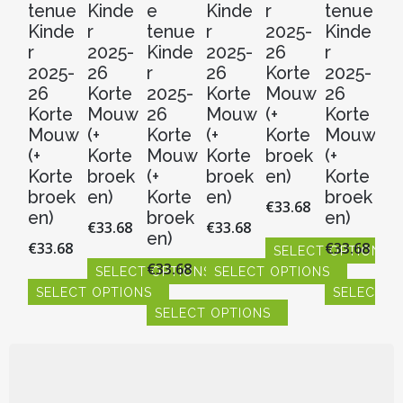
tenue
Kinde
e
Kinde
r
tenue
t
Kinde
r
tenue
r
2025-
Kinde
Ki
r
2025-
Kinde
2025-
26
r
r
2025-
26
r
26
Korte
2025-
20
26
Korte
2025-
Korte
Mouw
26
2
Korte
Mouw
26
Mouw
(+
Korte
Ko
Mouw
(+
Korte
(+
Korte
Mouw
M
(+
Korte
Mouw
Korte
broek
(+
(+
Korte
broek
(+
broek
en)
Korte
Ko
broek
en)
Korte
en)
broek
b
€
33.68
en)
broek
en)
en
€
33.68
€
33.68
en)
€
33.68
€
33.68
€
3
SELECT OPTIONS
€
33.68
SELECT OPTIONS
SELECT OPTIONS
Dit
SELECT OPTIONS
product
SELECT O
S
Dit
Dit
heeft
product
SELECT OPTIONS
product
Dit
Dit
Dit
meerdere
heeft
heeft
product
product
pr
Dit
variaties.
meerdere
meerdere
heeft
heeft
hee
product
Deze
variaties.
variaties.
meerdere
meerdere
me
heeft
optie
Deze
Deze
variaties.
variaties.
vari
meerdere