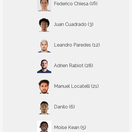
Federico Chiesa
16
producten
3
Juan Cuadrado
3
producten
12
Leandro Paredes
12
producten
28
Adrien Rabiot
28
producten
21
Manuel Locatelli
21
producten
6
Danilo
6
producten
5
Moise Kean
5
producten