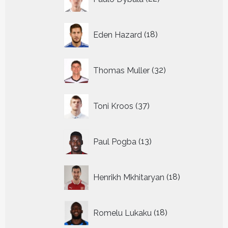
producten
18
Eden Hazard
18
producten
32
Thomas Muller
32
producten
37
Toni Kroos
37
producten
13
Paul Pogba
13
producten
18
Henrikh Mkhitaryan
18
producten
18
Romelu Lukaku
18
producten