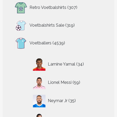
307
Retro Voetbalshirts
307
producten
319
Voetbalshirts Sale
319
producten
4539
Voetballers
4539
producten
34
Lamine Yamal
34
producten
59
Lionel Messi
59
producten
35
Neymar Jr
35
producten
54