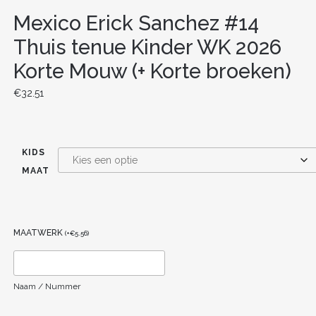
Mexico Erick Sanchez #14
Thuis tenue Kinder WK 2026
Korte Mouw (+ Korte broeken)
€
32.51
KIDS
MAAT
MAATWERK
(
+
€
5.56
)
Naam / Nummer