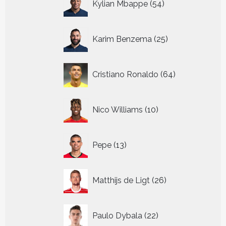
Kylian Mbappe
54
producten
25
Karim Benzema
25
producten
64
Cristiano Ronaldo
64
producten
10
Nico Williams
10
producten
13
Pepe
13
producten
26
Matthijs de Ligt
26
producten
22
Paulo Dybala
22
producten