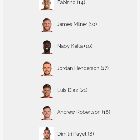
Fabinho
14
producten
10
James Milner
10
producten
10
Naby Keita
10
producten
17
Jordan Henderson
17
producten
21
Luis Diaz
21
producten
18
Andrew Robertson
18
producten
8
Dimitri Payet
8
producten