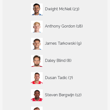
23
Dwight McNeil
23
producten
18
Anthony Gordon
18
producten
9
James Tarkowski
9
producten
8
Daley Blind
8
producten
7
Dusan Tadic
7
producten
12
Steven Bergwijn
12
producten
5