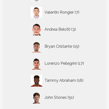
7
Valentin Rongier
7
producten
3
Andrea Belotti
3
producten
15
Bryan Cristante
15
producten
17
Lorenzo Pellegrini
17
producten
16
Tammy Abraham
16
producten
51
John Stones
51
producten