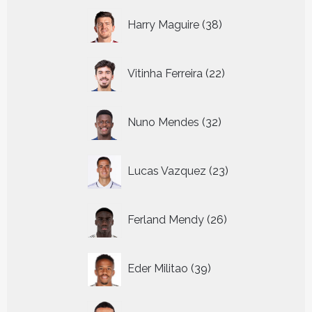
38
Harry Maguire
38
producten
22
Vitinha Ferreira
22
producten
32
Nuno Mendes
32
producten
23
Lucas Vazquez
23
producten
26
Ferland Mendy
26
producten
39
Eder Militao
39
producten
9