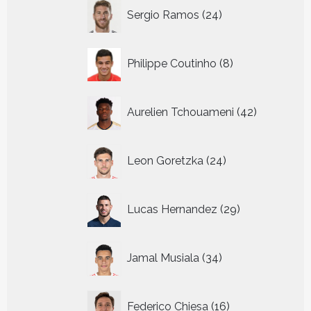
24
Sergio Ramos
24
producten
8
Philippe Coutinho
8
producten
42
Aurelien Tchouameni
42
producten
24
Leon Goretzka
24
producten
29
Lucas Hernandez
29
producten
34
Jamal Musiala
34
producten
16
Federico Chiesa
16