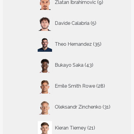
Zlatan Ibrahimovic
9
producten
5
Davide Calabria
5
producten
35
Theo Hernandez
35
producten
43
Bukayo Saka
43
producten
28
Emile Smith Rowe
28
producten
31
Oleksandr Zinchenko
31
producten
21
Kieran Tierney
21
producten