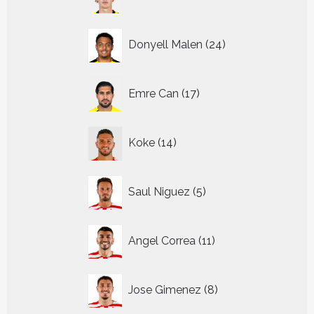
producten
24
Donyell Malen
24
producten
17
Emre Can
17
producten
14
Koke
14
producten
5
Saul Niguez
5
producten
11
Angel Correa
11
producten
8
Jose Gimenez
8
producten