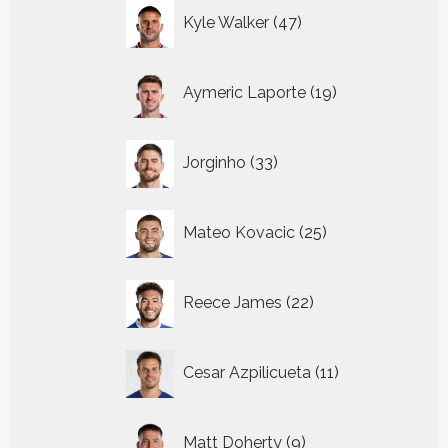
47
Kyle Walker
47
producten
19
Aymeric Laporte
19
producten
33
Jorginho
33
producten
25
Mateo Kovacic
25
producten
22
Reece James
22
producten
11
Cesar Azpilicueta
11
producten
9
Matt Doherty
9