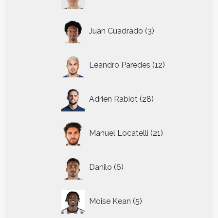
producten
3
Juan Cuadrado
3
producten
12
Leandro Paredes
12
producten
28
Adrien Rabiot
28
producten
21
Manuel Locatelli
21
producten
6
Danilo
6
producten
5
Moise Kean
5
producten