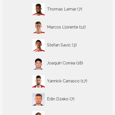
7
Thomas Lemar
7
producten
12
Marcos Llorente
12
producten
3
Stefan Savic
3
producten
18
Joaquin Correa
18
producten
17
Yannick Carrasco
17
producten
7
Edin Dzeko
7
producten
14