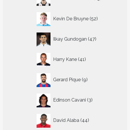
producten
52
Kevin De Bruyne
52
producten
47
Ilkay Gundogan
47
producten
41
Harry Kane
41
producten
9
Gerard Pique
9
producten
3
Edinson Cavani
3
producten
44
David Alaba
44
producten