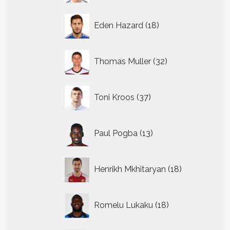
18
Eden Hazard
18
producten
32
Thomas Muller
32
producten
37
Toni Kroos
37
producten
13
Paul Pogba
13
producten
18
Henrikh Mkhitaryan
18
producten
18
Romelu Lukaku
18
producten