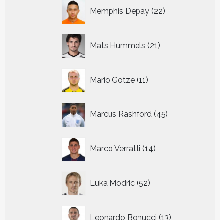
22
Memphis Depay
22
producten
21
Mats Hummels
21
producten
11
Mario Gotze
11
producten
45
Marcus Rashford
45
producten
14
Marco Verratti
14
producten
52
Luka Modric
52
producten
13
Leonardo Bonucci
13