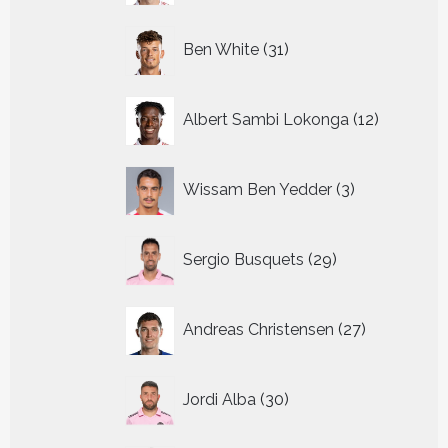
31
Ben White
31
producten
12
Albert Sambi Lokonga
12
producte
3
Wissam Ben Yedder
3
producten
29
Sergio Busquets
29
producten
27
Andreas Christensen
27
producten
30
Jordi Alba
30
producten