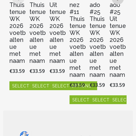
Thuis
Thuis
Uit
nez
ado
ado
Th
tenue
tenue
tenue
#11
#25
#25
t
WK
WK
WK
Thuis
Thuis
Uit
W
2026
2026
2026
tenue
tenue
tenue
2
voetb
voetb
voetb
WK
WK
WK
v
alten
alten
alten
2026
2026
2026
al
ue
ue
ue
voetb
voetb
voetb
u
met
met
met
alten
alten
alten
m
naam
naam
naam
ue
ue
ue
n
met
met
met
€
33.59
€
33.59
€
33.59
€
3
naam
naam
naam
€
33.59
€
33.59
€
33.59
SELECT OPTIONS
SELECT OPTIONS
SELECT OPTIONS
S
Dit
Dit
Dit
Dit
product
product
product
SELECT OPTIONS
SELECT OPTIONS
SELECT O
pr
heeft
heeft
heeft
hee
Dit
Dit
Dit
meerdere
meerdere
meerdere
me
product
product
product
variaties.
variaties.
variaties.
vari
heeft
heeft
heeft
Deze
Deze
Deze
De
meerdere
meerdere
meerdere
optie
optie
optie
opt
variaties.
variaties.
variaties.
150