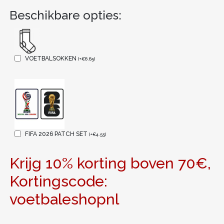
Beschikbare opties:
VOETBALSOKKEN
(
+
€
6.65
)
FIFA 2026 PATCH SET
(
+
€
4.55
)
Krijg 10% korting boven 70€,
Kortingscode:
voetbaleshopnl