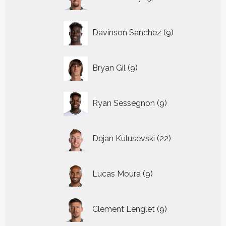
producten
9
Davinson Sanchez
9
producten
9
Bryan Gil
9
producten
9
Ryan Sessegnon
9
producten
22
Dejan Kulusevski
22
producten
9
Lucas Moura
9
producten
9
Clement Lenglet
9
producten