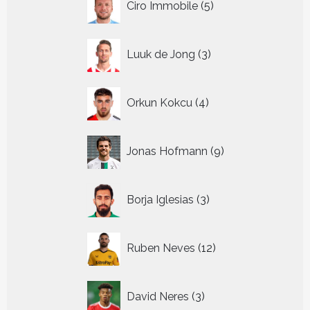
Ciro Immobile
5
producten
3
Luuk de Jong
3
producten
4
Orkun Kokcu
4
producten
9
Jonas Hofmann
9
producten
3
Borja Iglesias
3
producten
12
Ruben Neves
12
producten
3
David Neres
3
producten