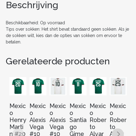
o
n
Beschrijving
AANTAL
o
k
Beschikbaarheid: Op voorraad
Tips over sokken: Het shirt bevat standaard geen sokken. Als je
de sokken wilt, kies dan de opties van sokken om ervoor te
betalen.
Gerelateerde producten
Mexic
Mexic
Mexic
Mexic
Mexic
Mexic
M
o
o
o
o
o
o
o
Henry
Alexis
Alexis
Santia
Rober
Rober
C
Marti
Vega
Vega
go
to
to
M
n #20
#10
#10
Gime
Alvar
Alvar
es