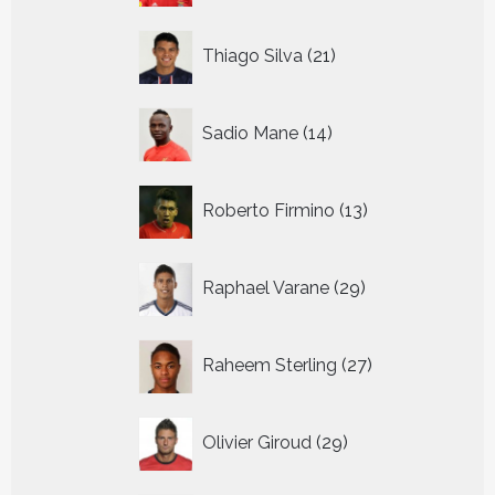
21
Thiago Silva
21
producten
14
Sadio Mane
14
producten
13
Roberto Firmino
13
producten
29
Raphael Varane
29
producten
27
Raheem Sterling
27
producten
29
Olivier Giroud
29
producten