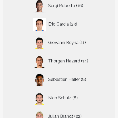
16
Sergi Roberto
16
producten
23
Eric Garcia
23
producten
11
Giovanni Reyna
11
producten
14
Thorgan Hazard
14
producten
8
Sebastien Haller
8
producten
8
Nico Schulz
8
producten
22
Julian Brandt
22