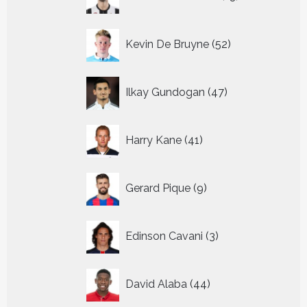
producten
52
Kevin De Bruyne
52
producten
47
Ilkay Gundogan
47
producten
41
Harry Kane
41
producten
9
Gerard Pique
9
producten
3
Edinson Cavani
3
producten
44
David Alaba
44
producten