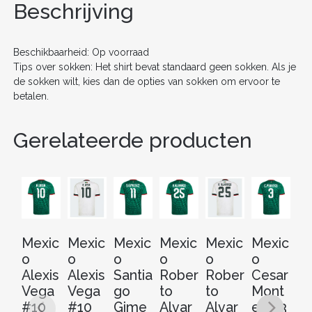
o
n
Beschrijving
AANTAL
o
k
Beschikbaarheid: Op voorraad
Tips over sokken: Het shirt bevat standaard geen sokken. Als je
de sokken wilt, kies dan de opties van sokken om ervoor te
betalen.
Gerelateerde producten
Mexic
Mexic
Mexic
Mexic
Mexic
Mexic
M
o
o
o
o
o
o
o
Alexis
Alexis
Santia
Rober
Rober
Cesar
C
Vega
Vega
go
to
to
Mont
M
#10
#10
Gime
Alvar
Alvar
es #3
es