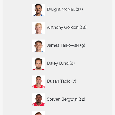
23
Dwight McNeil
23
producten
18
Anthony Gordon
18
producten
9
James Tarkowski
9
producten
8
Daley Blind
8
producten
7
Dusan Tadic
7
producten
12
Steven Bergwijn
12
producten
5