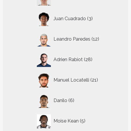
producten
3
Juan Cuadrado
3
producten
12
Leandro Paredes
12
producten
28
Adrien Rabiot
28
producten
21
Manuel Locatelli
21
producten
6
Danilo
6
producten
5
Moise Kean
5
producten