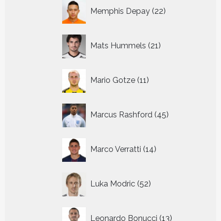
22
Memphis Depay
22
producten
21
Mats Hummels
21
producten
11
Mario Gotze
11
producten
45
Marcus Rashford
45
producten
14
Marco Verratti
14
producten
52
Luka Modric
52
producten
13
Leonardo Bonucci
13