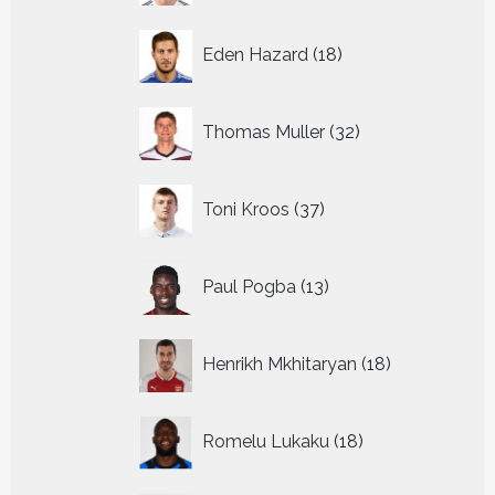
18
Eden Hazard
18
producten
32
Thomas Muller
32
producten
37
Toni Kroos
37
producten
13
Paul Pogba
13
producten
18
Henrikh Mkhitaryan
18
producten
18
Romelu Lukaku
18
producten