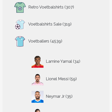
307
Retro Voetbalshirts
307
producten
319
Voetbalshirts Sale
319
producten
4539
Voetballers
4539
producten
34
Lamine Yamal
34
producten
59
Lionel Messi
59
producten
35
Neymar Jr
35
producten
54