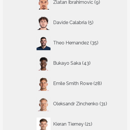
Zlatan Ibrahimovic
9
producten
5
Davide Calabria
5
producten
35
Theo Hernandez
35
producten
43
Bukayo Saka
43
producten
28
Emile Smith Rowe
28
producten
31
Oleksandr Zinchenko
31
producten
21
Kieran Tierney
21
producten