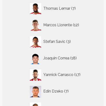
7
Thomas Lemar
7
producten
12
Marcos Llorente
12
producten
3
Stefan Savic
3
producten
18
Joaquin Correa
18
producten
17
Yannick Carrasco
17
producten
7
Edin Dzeko
7
producten
14