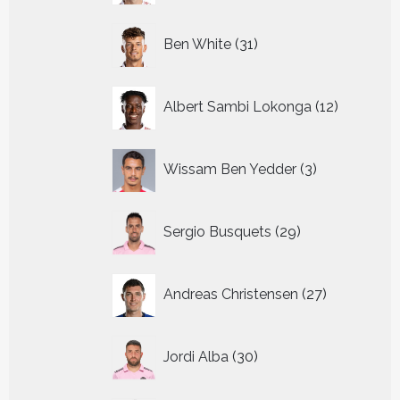
31
Ben White
31
producten
12
Albert Sambi Lokonga
12
producte
3
Wissam Ben Yedder
3
producten
29
Sergio Busquets
29
producten
27
Andreas Christensen
27
producten
30
Jordi Alba
30
producten