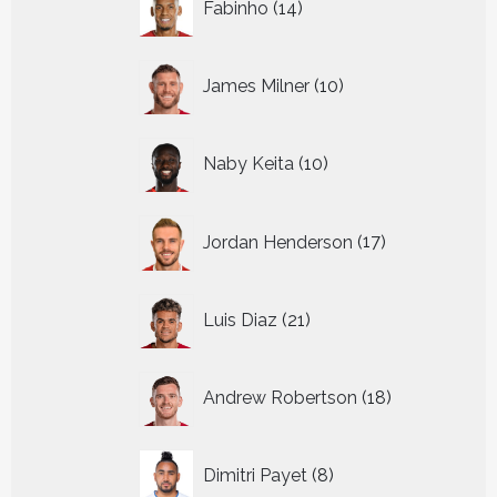
Fabinho
14
producten
10
James Milner
10
producten
10
Naby Keita
10
producten
17
Jordan Henderson
17
producten
21
Luis Diaz
21
producten
18
Andrew Robertson
18
producten
8
Dimitri Payet
8
producten