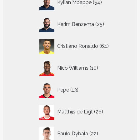
Kylian Mbappe
54
producten
25
Karim Benzema
25
producten
64
Cristiano Ronaldo
64
producten
10
Nico Williams
10
producten
13
Pepe
13
producten
26
Matthijs de Ligt
26
producten
22
Paulo Dybala
22
producten