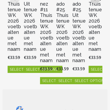
Thuis
Uit
nez
ado
ado
Thuis
Ui
tenue
tenue
#11
#25
#25
tenue
t
WK
WK
Thuis
Thuis
Uit
WK
W
2026
2026
tenue
tenue
tenue
2026
2
voetb
voetb
WK
WK
WK
voetb
v
alten
alten
2026
2026
2026
alten
al
ue
ue
voetb
voetb
voetb
ue
u
met
met
alten
alten
alten
met
m
naam
naam
ue
ue
ue
naam
n
met
met
met
€
33.59
€
33.59
€
33.59
€
3
naam
naam
naam
€
33.59
€
33.59
€
33.59
SELECT OPTIONS
SELECT OPTIONS
SELECT O
S
Dit
Dit
Dit
Dit
product
product
SELECT OPTIONS
SELECT OPTIONS
SELECT OPTIONS
product
pr
heeft
heeft
heeft
hee
Dit
Dit
Dit
meerdere
meerdere
meerdere
me
product
product
product
variaties.
variaties.
variaties.
vari
heeft
heeft
heeft
Deze
Deze
Deze
De
meerdere
meerdere
meerdere
optie
optie
optie
opt
variaties.
variaties.
variaties.
150