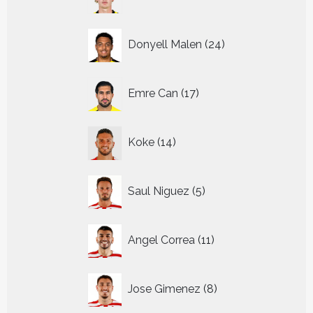
producten
24
Donyell Malen
24
producten
17
Emre Can
17
producten
14
Koke
14
producten
5
Saul Niguez
5
producten
11
Angel Correa
11
producten
8
Jose Gimenez
8
producten