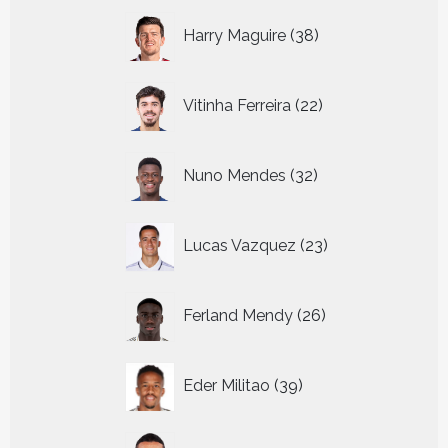
38
Harry Maguire
38
producten
22
Vitinha Ferreira
22
producten
32
Nuno Mendes
32
producten
23
Lucas Vazquez
23
producten
26
Ferland Mendy
26
producten
39
Eder Militao
39
producten
9