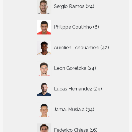
24
Sergio Ramos
24
producten
8
Philippe Coutinho
8
producten
42
Aurelien Tchouameni
42
producten
24
Leon Goretzka
24
producten
29
Lucas Hernandez
29
producten
34
Jamal Musiala
34
producten
16
Federico Chiesa
16