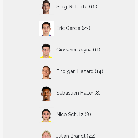
16
Sergi Roberto
16
producten
23
Eric Garcia
23
producten
11
Giovanni Reyna
11
producten
14
Thorgan Hazard
14
producten
8
Sebastien Haller
8
producten
8
Nico Schulz
8
producten
22
Julian Brandt
22