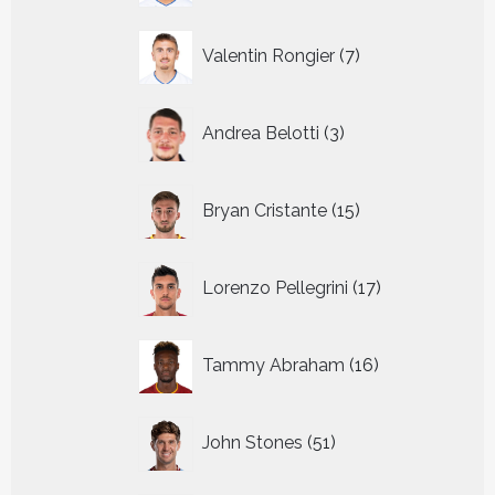
7
Valentin Rongier
7
producten
3
Andrea Belotti
3
producten
15
Bryan Cristante
15
producten
17
Lorenzo Pellegrini
17
producten
16
Tammy Abraham
16
producten
51
John Stones
51
producten