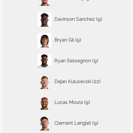
producten
9
Davinson Sanchez
9
producten
9
Bryan Gil
9
producten
9
Ryan Sessegnon
9
producten
22
Dejan Kulusevski
22
producten
9
Lucas Moura
9
producten
9
Clement Lenglet
9
producten