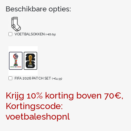
Beschikbare opties:
VOETBALSOKKEN
(
+
€
6.65
)
FIFA 2026 PATCH SET
(
+
€
4.55
)
Krijg 10% korting boven 70€,
Kortingscode:
voetbaleshopnl