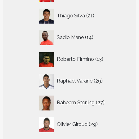
21
Thiago Silva
21
producten
14
Sadio Mane
14
producten
13
Roberto Firmino
13
producten
29
Raphael Varane
29
producten
27
Raheem Sterling
27
producten
29
Olivier Giroud
29
producten