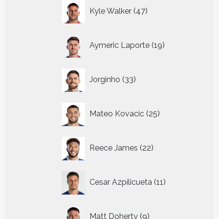
47
Kyle Walker
47
producten
19
Aymeric Laporte
19
producten
33
Jorginho
33
producten
25
Mateo Kovacic
25
producten
22
Reece James
22
producten
11
Cesar Azpilicueta
11
producten
9
Matt Doherty
9