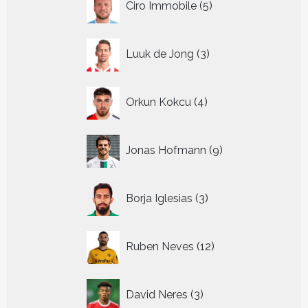
Ciro Immobile
5
producten
3
Luuk de Jong
3
producten
4
Orkun Kokcu
4
producten
9
Jonas Hofmann
9
producten
3
Borja Iglesias
3
producten
12
Ruben Neves
12
producten
3
David Neres
3
producten