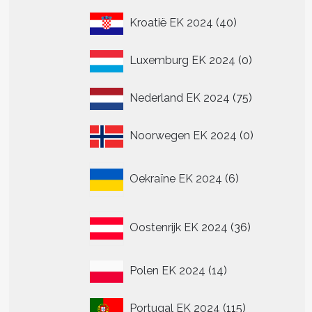
40
Kroatië EK 2024
40
producten
0
Luxemburg EK 2024
0
producten
75
Nederland EK 2024
75
producten
0
Noorwegen EK 2024
0
producten
6
Oekraïne EK 2024
6
producten
36
Oostenrijk EK 2024
36
producten
14
Polen EK 2024
14
producten
115
Portugal EK 2024
115