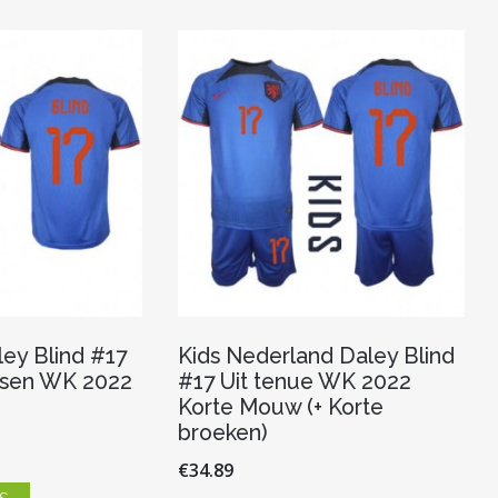
ey Blind #17
Kids Nederland Daley Blind
nsen WK 2022
#17 Uit tenue WK 2022
Korte Mouw (+ Korte
broeken)
€
34.89
Dit