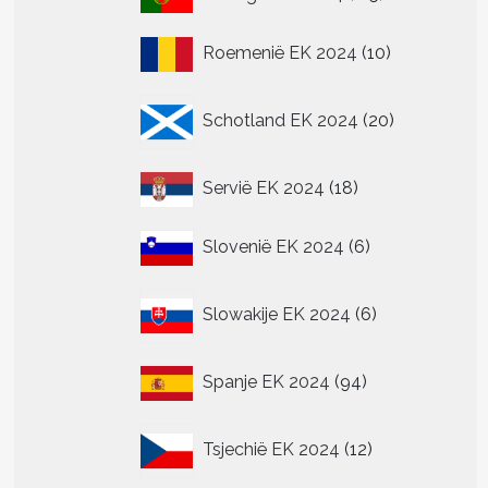
producten
10
Roemenië EK 2024
10
producten
20
Schotland EK 2024
20
producten
18
Servië EK 2024
18
producten
6
Slovenië EK 2024
6
producten
6
Slowakije EK 2024
6
producten
94
Spanje EK 2024
94
producten
12
Tsjechië EK 2024
12
producten