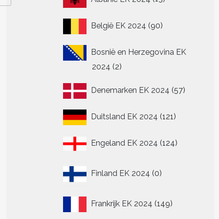
producten
90
België EK 2024
90
producten
Bosnië en Herzegovina EK
2
2024
2
producten
57
Denemarken EK 2024
57
producte
121
Duitsland EK 2024
121
producten
124
Engeland EK 2024
124
producten
0
Finland EK 2024
0
producten
149
Frankrijk EK 2024
149
producten