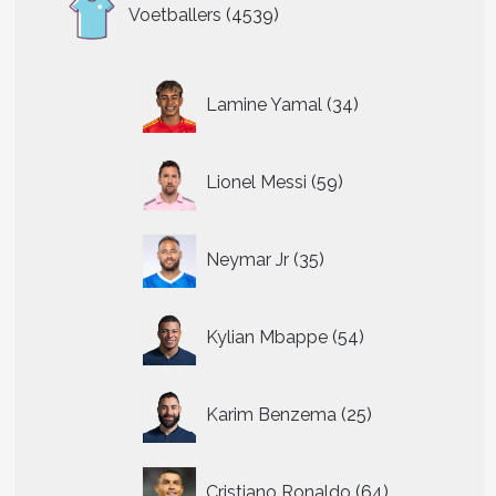
4539
Voetballers
4539
producten
34
Lamine Yamal
34
producten
59
Lionel Messi
59
producten
35
Neymar Jr
35
producten
54
Kylian Mbappe
54
producten
25
Karim Benzema
25
producten
64
Cristiano Ronaldo
64