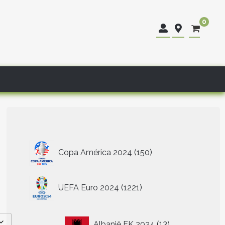
0
150
Copa América 2024
150
producten
1221
UEFA Euro 2024
1221
producten
13
Albanië EK 2024
13