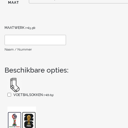
MAAT
MAATWERK
(
+
€
5.56
)
Naam / Nummer
Beschikbare opties:
VOETBALSOKKEN
(
+
€
6.65
)