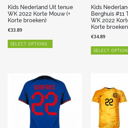
Kids Nederland Uit tenue
Kids Nederlan
WK 2022 Korte Mouw (+
Berghuis #11 
Korte broeken)
WK 2022 Kort
Korte broeken
€
33.89
€
34.89
Dit
SELECT OPTIONS
product
heeft
SELECT OPTION
meerdere
variaties.
Deze
optie
kan
gekozen
worden
op
de
productpagina