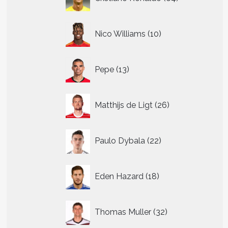
producten
10
Nico Williams
10
producten
13
Pepe
13
producten
26
Matthijs de Ligt
26
producten
22
Paulo Dybala
22
producten
18
Eden Hazard
18
producten
32
Thomas Muller
32
producten