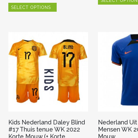
SELECT OPTION
Dit
SELECT OPTIONS
product
heeft
meerdere
variaties.
Deze
optie
kan
gekozen
worden
op
de
productpagina
Kids Nederland Daley Blind
Nederland Uit
#17 Thuis tenue WK 2022
Mensen WK 20
Korte Mouw (+ Korte
Mouw