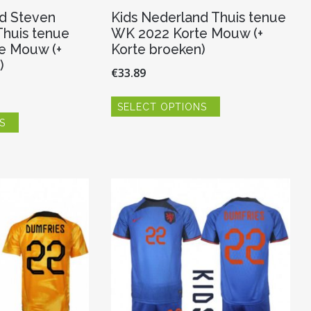
d Steven
Kids Nederland Thuis tenue
Thuis tenue
WK 2022 Korte Mouw (+
e Mouw (+
Korte broeken)
)
€
33.89
Dit
SELECT OPTIONS
product
Dit
heeft
S
product
meerdere
heeft
variaties.
meerdere
Deze
variaties.
optie
Deze
kan
optie
gekozen
kan
worden
gekozen
op
worden
de
op
productpagina
de
productpagina