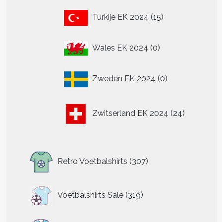
15
Turkije EK 2024
15
producten
0
Wales EK 2024
0
producten
0
Zweden EK 2024
0
producten
24
Zwitserland EK 2024
24
producten
307
Retro Voetbalshirts
307
producten
319
Voetbalshirts Sale
319
producten