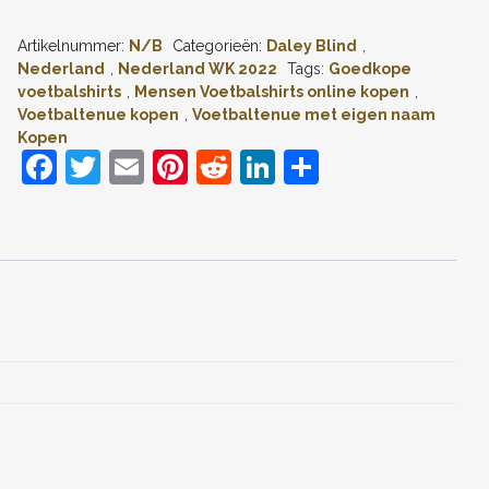
BLIND
#17
Artikelnummer:
N/B
Categorieën:
Daley Blind
,
THUIS
TENUE
Nederland
,
Nederland WK 2022
Tags:
Goedkope
MENSEN
voetbalshirts
,
Mensen Voetbalshirts online kopen
,
WK
Voetbaltenue kopen
,
Voetbaltenue met eigen naam
2022
Kopen
KORTE
F
T
E
Pi
R
Li
D
MOUW
AANTAL
a
w
m
nt
e
n
el
c
itt
ai
er
d
k
e
e
er
l
e
di
e
n
b
st
t
dI
o
n
o
k