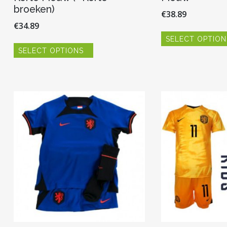
broeken)
€
38.89
€
34.89
SELECT OPTION
Dit
SELECT OPTIONS
product
heeft
meerdere
variaties.
Deze
optie
kan
gekozen
worden
op
de
productpagina