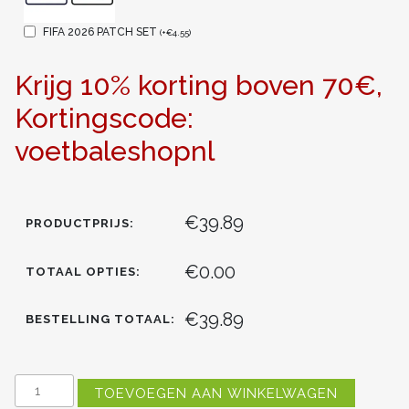
FIFA 2026 PATCH SET
(
+
€
4.55
)
Krijg 10% korting boven 70€,
Kortingscode:
voetbaleshopnl
€39.89
PRODUCTPRIJS:
€0.00
TOTAAL OPTIES:
€39.89
BESTELLING TOTAAL:
NEDERLAND
TOEVOEGEN AAN WINKELWAGEN
DALEY