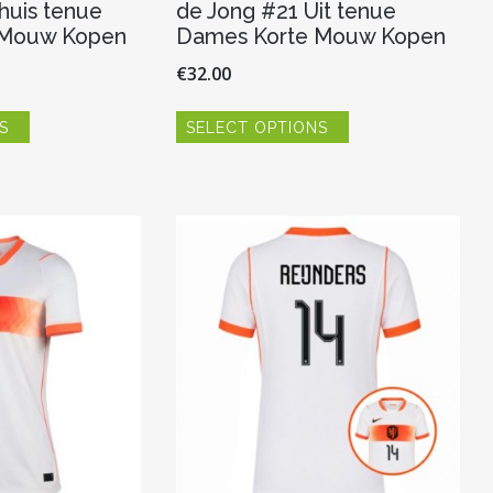
huis tenue
de Jong #21 Uit tenue
 Mouw Kopen
Dames Korte Mouw Kopen
€
32.00
Dit
Dit
S
SELECT OPTIONS
product
product
heeft
heeft
meerdere
meerdere
variaties.
variaties.
Deze
Deze
optie
optie
kan
kan
gekozen
gekozen
worden
worden
op
op
de
de
productpagina
productpagina