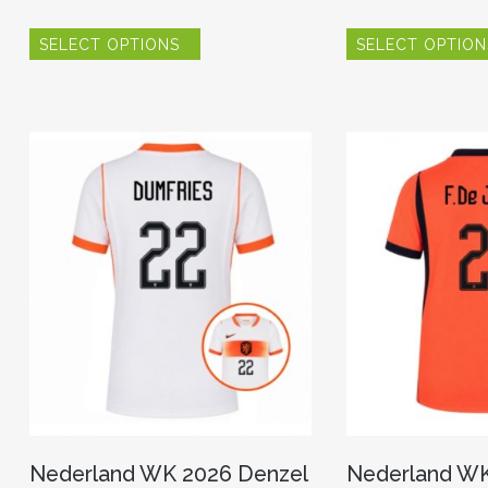
Dit
SELECT OPTIONS
SELECT OPTION
product
heeft
meerdere
variaties.
Deze
optie
kan
gekozen
worden
op
de
productpagina
Nederland WK 2026 Denzel
Nederland WK