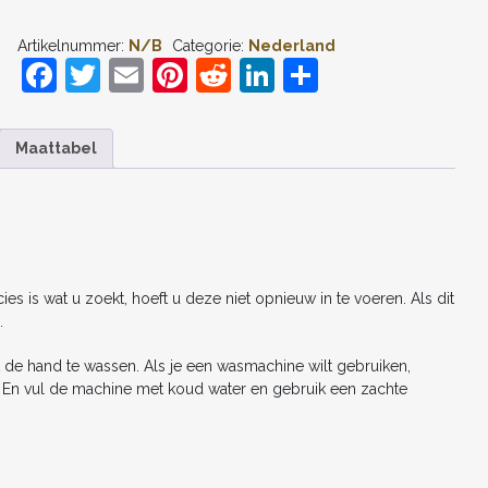
2026
CODY
Artikelnummer:
N/B
Categorie:
Nederland
GAKPO
F
T
E
Pi
R
Li
D
#11
THUIS
a
w
m
nt
e
n
el
TENUE
DAMES
c
itt
ai
er
d
k
e
KORTE
Maattabel
MOUW
e
er
l
e
di
e
n
KOPEN
b
st
t
dI
AANTAL
o
n
o
s is wat u zoekt, hoeft u deze niet opnieuw in te voeren. Als dit
k
.
 de hand te wassen. Als je een wasmachine wilt gebruiken,
n. En vul de machine met koud water en gebruik een zachte