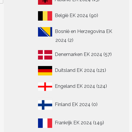
producten
90
België EK 2024
90
producten
Bosnië en Herzegovina EK
2
2024
2
producten
57
Denemarken EK 2024
57
producte
121
Duitsland EK 2024
121
producten
124
Engeland EK 2024
124
producten
0
Finland EK 2024
0
producten
149
Frankrijk EK 2024
149
producten