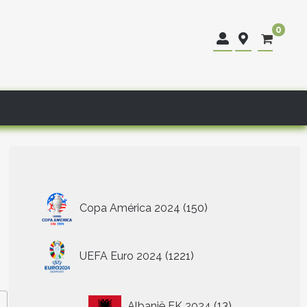
0
150
Copa América 2024
150
producten
1221
UEFA Euro 2024
1221
producten
13
Albanië EK 2024
13