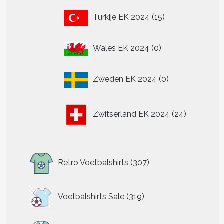
15
Turkije EK 2024
15
producten
0
Wales EK 2024
0
producten
0
Zweden EK 2024
0
producten
24
Zwitserland EK 2024
24
producten
307
Retro Voetbalshirts
307
producten
319
Voetbalshirts Sale
319
producten