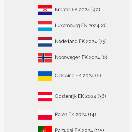
40
Kroatië EK 2024
40
producten
0
Luxemburg EK 2024
0
producten
75
Nederland EK 2024
75
producten
0
Noorwegen EK 2024
0
producten
6
Oekraïne EK 2024
6
producten
36
Oostenrijk EK 2024
36
producten
14
Polen EK 2024
14
producten
115
Portugal EK 2024
115