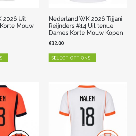
 2026 Uit
Nederland WK 2026 Tijjani
 Korte Mouw
Reijnders #14 Uit tenue
Dames Korte Mouw Kopen
€
32.00
Dit
Dit
S
SELECT OPTIONS
product
product
heeft
heeft
meerdere
meerdere
variaties.
variaties.
Deze
Deze
optie
optie
kan
kan
gekozen
gekozen
worden
worden
op
op
de
de
productpagina
productpagina