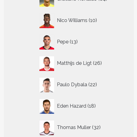
producten
10
Nico Williams
10
producten
13
Pepe
13
producten
26
Matthijs de Ligt
26
producten
22
Paulo Dybala
22
producten
18
Eden Hazard
18
producten
32
Thomas Muller
32
producten