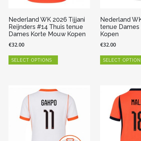
Nederland WK 2026 Tijjani
Nederland WK
Reijnders #14 Thuis tenue
tenue Dames
Dames Korte Mouw Kopen
Kopen
€
32.00
€
32.00
Dit
SELECT OPTIONS
SELECT OPTION
product
heeft
meerdere
variaties.
Deze
optie
kan
gekozen
worden
op
de
productpagina