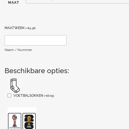
MAAT
MAATWERK
(
+
€
5.56
)
Naam / Nummer
Beschikbare opties:
VOETBALSOKKEN
(
+
€
6.65
)