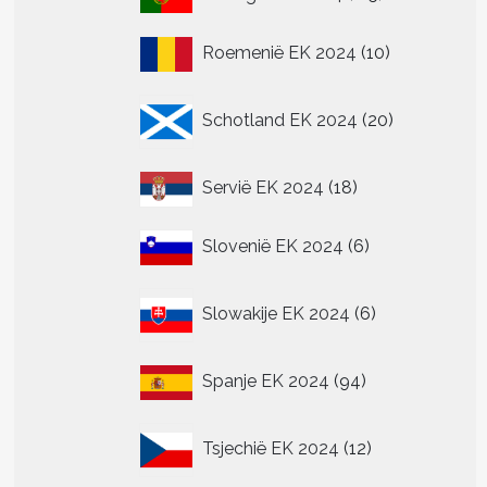
producten
10
Roemenië EK 2024
10
producten
20
Schotland EK 2024
20
producten
18
Servië EK 2024
18
producten
6
Slovenië EK 2024
6
producten
6
Slowakije EK 2024
6
producten
94
Spanje EK 2024
94
producten
12
Tsjechië EK 2024
12
producten