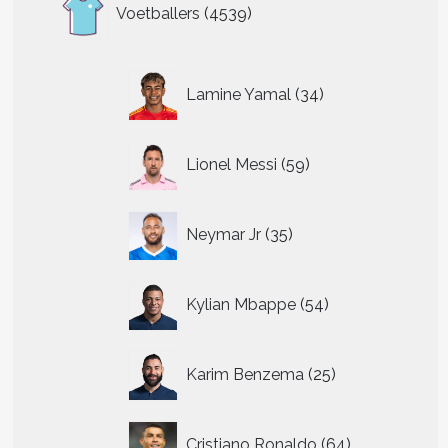
4539
Voetballers
4539
producten
34
Lamine Yamal
34
producten
59
Lionel Messi
59
producten
35
Neymar Jr
35
producten
54
Kylian Mbappe
54
producten
25
Karim Benzema
25
producten
64
Cristiano Ronaldo
64