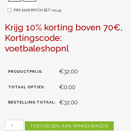
FIFA 2026 PATCH SET
(
+
€
4.55
)
Krijg 10% korting boven 70€,
Kortingscode:
voetbaleshopnl
€32.00
PRODUCTPRIJS:
€0.00
TOTAAL OPTIES:
€32.00
BESTELLING TOTAAL:
NEDERLAND
TOEVOEGEN AAN WINKELWAGEN
WK