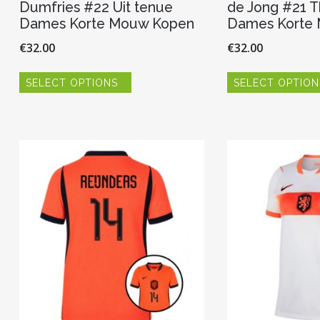
Dumfries #22 Uit tenue
de Jong #21 T
Dames Korte Mouw Kopen
Dames Korte
€
32.00
€
32.00
Dit
SELECT OPTIONS
SELECT OPTION
product
heeft
meerdere
variaties.
Deze
optie
kan
gekozen
worden
op
de
productpagina