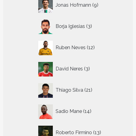
9
Jonas Hofmann
9
producten
3
Borja Iglesias
3
producten
12
Ruben Neves
12
producten
3
David Neres
3
producten
21
Thiago Silva
21
producten
14
Sadio Mane
14
producten
13
Roberto Firmino
13
producten