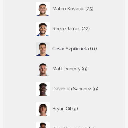
25
Mateo Kovacic
25
producten
22
Reece James
22
producten
11
Cesar Azpilicueta
11
producten
9
Matt Doherty
9
producten
9
Davinson Sanchez
9
producten
9
Bryan Gil
9
producten
9