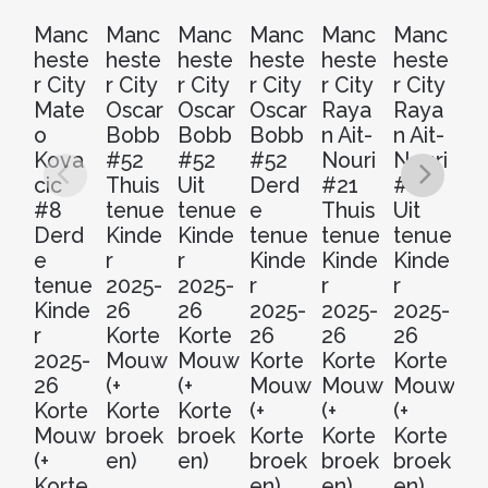
Manc
Manc
Manc
Manc
Manc
Manc
M
heste
heste
heste
heste
heste
heste
he
r City
r City
r City
r City
r City
r City
r 
Mate
Oscar
Oscar
Oscar
Raya
Raya
R
o
Bobb
Bobb
Bobb
n Ait-
n Ait-
n 
Kova
#52
#52
#52
Nouri
Nouri
No
cic
Thuis
Uit
Derd
#21
#21
#
#8
tenue
tenue
e
Thuis
Uit
D
Derd
Kinde
Kinde
tenue
tenue
tenue
e
e
r
r
Kinde
Kinde
Kinde
t
tenue
2025-
2025-
r
r
r
Ki
Kinde
26
26
2025-
2025-
2025-
r
r
Korte
Korte
26
26
26
20
2025-
Mouw
Mouw
Korte
Korte
Korte
2
26
(+
(+
Mouw
Mouw
Mouw
Ko
Korte
Korte
Korte
(+
(+
(+
M
Mouw
broek
broek
Korte
Korte
Korte
(+
(+
en)
en)
broek
broek
broek
Ko
Korte
en)
en)
en)
b