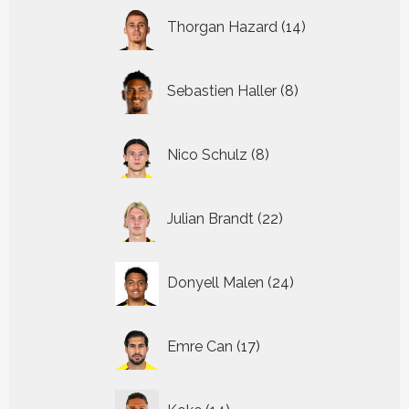
14
Thorgan Hazard
14
producten
8
Sebastien Haller
8
producten
8
Nico Schulz
8
producten
22
Julian Brandt
22
producten
24
Donyell Malen
24
producten
17
Emre Can
17
producten
14