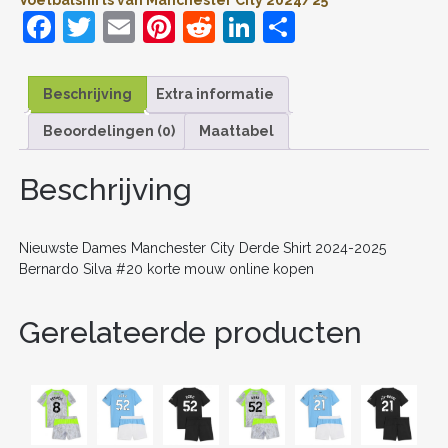
KOPEN
F
T
E
Pi
R
Li
D
AANTAL
a
w
m
nt
e
n
el
c
itt
ai
er
d
k
e
Beschrijving
Extra informatie
e
er
l
e
di
e
n
Beoordelingen (0)
Maattabel
b
st
t
dI
o
n
Beschrijving
o
k
Nieuwste Dames Manchester City Derde Shirt 2024-2025
Bernardo Silva #20 korte mouw online kopen
Gerelateerde producten