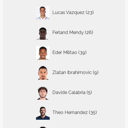
23
Lucas Vazquez
23
producten
26
Ferland Mendy
26
producten
39
Eder Militao
39
producten
9
Zlatan Ibrahimovic
9
producten
5
Davide Calabria
5
producten
35
Theo Hernandez
35
producten