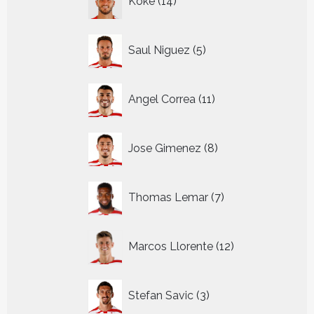
Koke
14
producten
5
Saul Niguez
5
producten
11
Angel Correa
11
producten
8
Jose Gimenez
8
producten
7
Thomas Lemar
7
producten
12
Marcos Llorente
12
producten
3
Stefan Savic
3
producten