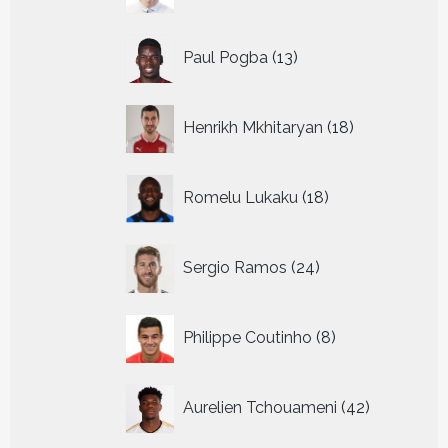
13
Paul Pogba
13
producten
18
Henrikh Mkhitaryan
18
producten
18
Romelu Lukaku
18
producten
24
Sergio Ramos
24
producten
8
Philippe Coutinho
8
producten
42
Aurelien Tchouameni
42
producten