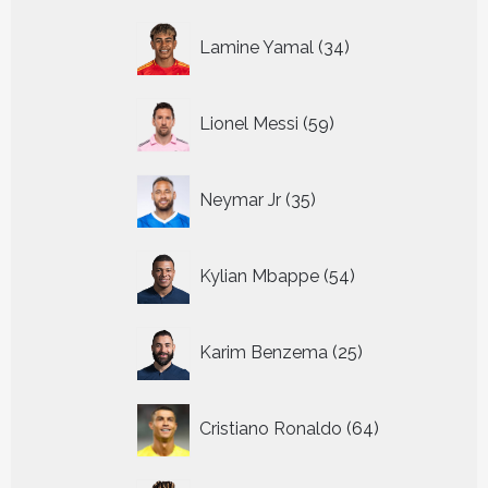
34
Lamine Yamal
34
producten
59
Lionel Messi
59
producten
35
Neymar Jr
35
producten
54
Kylian Mbappe
54
producten
25
Karim Benzema
25
producten
64
Cristiano Ronaldo
64
producten