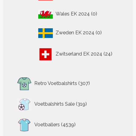
0
Wales EK 2024
0
producten
0
Zweden EK 2024
0
producten
24
Zwitserland EK 2024
24
producten
307
Retro Voetbalshirts
307
producten
319
Voetbalshirts Sale
319
producten
4539
Voetballers
4539
producten