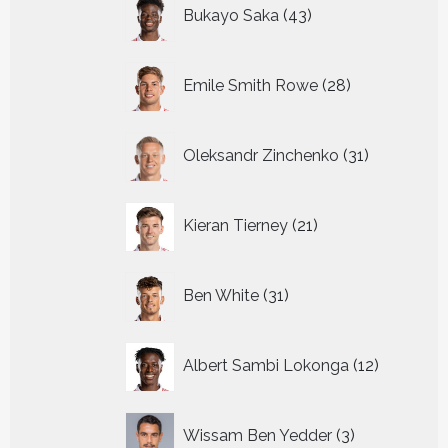
43
Bukayo Saka
43
producten
28
Emile Smith Rowe
28
producten
31
Oleksandr Zinchenko
31
producten
21
Kieran Tierney
21
producten
31
Ben White
31
producten
12
Albert Sambi Lokonga
12
producte
3
Wissam Ben Yedder
3
producten