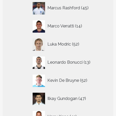
45
Marcus Rashford
45
producten
14
Marco Verratti
14
producten
52
Luka Modric
52
producten
13
Leonardo Bonucci
13
producten
52
Kevin De Bruyne
52
producten
47
Ilkay Gundogan
47
producten
41