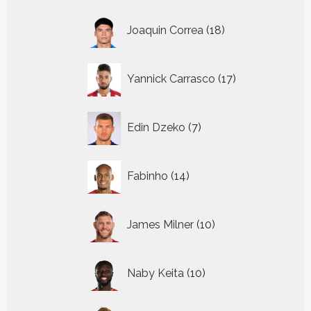
18
Joaquin Correa
18
producten
17
Yannick Carrasco
17
producten
7
Edin Dzeko
7
producten
14
Fabinho
14
producten
10
James Milner
10
producten
10
Naby Keita
10
producten