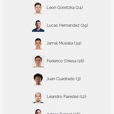
24
Leon Goretzka
24
producten
29
Lucas Hernandez
29
producten
34
Jamal Musiala
34
producten
16
Federico Chiesa
16
producten
3
Juan Cuadrado
3
producten
12
Leandro Paredes
12
producten
28