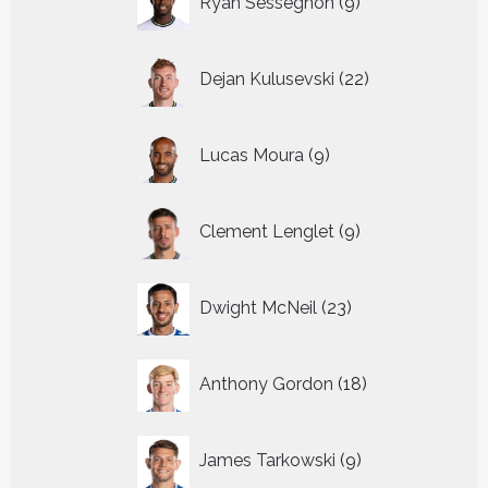
Ryan Sessegnon
9
producten
22
Dejan Kulusevski
22
producten
9
Lucas Moura
9
producten
9
Clement Lenglet
9
producten
23
Dwight McNeil
23
producten
18
Anthony Gordon
18
producten
9
James Tarkowski
9
producten