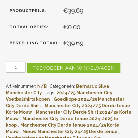
€39.69
PRODUCTPRIJS:
€0.00
TOTAAL OPTIES:
€39.69
BESTELLING TOTAAL:
NIEUWSTE
TOEVOEGEN AAN WINKELWAGEN
DAMES
MANCHESTER
CITY
Artikelnummer:
N/B
Categorieën:
Bernardo Silva
,
DERDE
SHIRT
Manchester City
Tags:
2024/25 Manchester City
2024-
Voetbalshirts kopen
,
Goedkope 2024/25 Manchester
2025
City Derde Shirt
,
Manchester City 2024/25 Derde tenue
BERNARDO
Korte Mouw
,
Manchester City Derde Shirt 2024/25 Korte
SILVA
Mouw
,
Manchester City Derde tenue 2024-2025 te
#20
koop
,
Manchester City Derde tenue 2024/25 Korte
KORTE
MOUW
Mouw
,
Nieuw Manchester City 24/25 Derde tenue
,
ONLINE
Voetbalshirts van Manchester City 2024/25