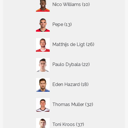
10
Nico Williams
10
producten
13
Pepe
13
producten
26
Matthijs de Ligt
26
producten
22
Paulo Dybala
22
producten
18
Eden Hazard
18
producten
32
Thomas Muller
32
producten
37
Toni Kroos
37
producten