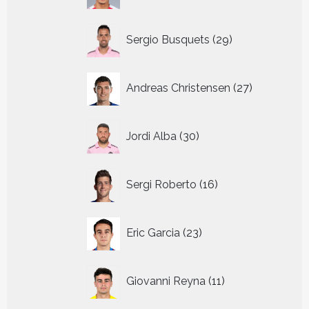
29
Sergio Busquets
29
producten
27
Andreas Christensen
27
producten
30
Jordi Alba
30
producten
16
Sergi Roberto
16
producten
23
Eric Garcia
23
producten
11
Giovanni Reyna
11
producten