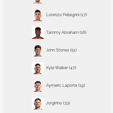
17
Lorenzo Pellegrini
17
producten
16
Tammy Abraham
16
producten
51
John Stones
51
producten
47
Kyle Walker
47
producten
19
Aymeric Laporte
19
producten
33
Jorginho
33
producten