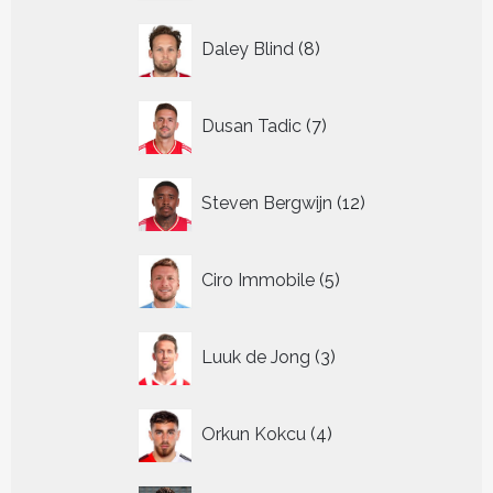
8
Daley Blind
8
producten
7
Dusan Tadic
7
producten
12
Steven Bergwijn
12
producten
5
Ciro Immobile
5
producten
3
Luuk de Jong
3
producten
4
Orkun Kokcu
4
producten