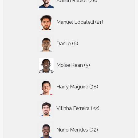
Adrien Rabiot
28
producten
21
Manuel Locatelli
21
producten
6
Danilo
6
producten
5
Moise Kean
5
producten
38
Harry Maguire
38
producten
22
Vitinha Ferreira
22
producten
32
Nuno Mendes
32
producten