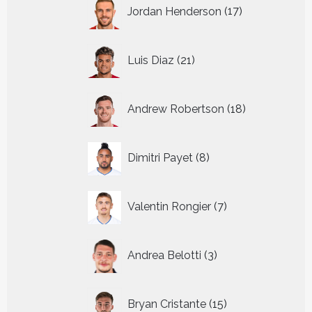
17
Jordan Henderson
17
producten
21
Luis Diaz
21
producten
18
Andrew Robertson
18
producten
8
Dimitri Payet
8
producten
7
Valentin Rongier
7
producten
3
Andrea Belotti
3
producten
15
Bryan Cristante
15
producten