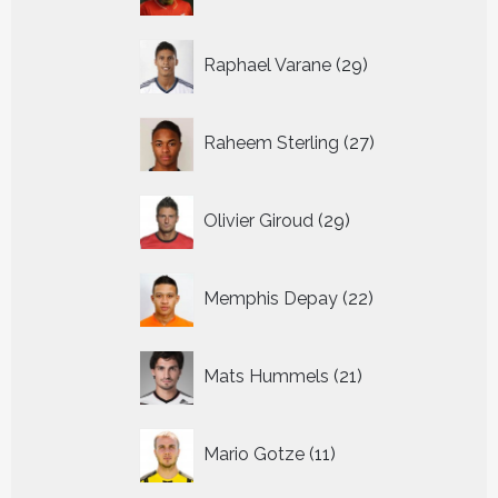
29
Raphael Varane
29
producten
27
Raheem Sterling
27
producten
29
Olivier Giroud
29
producten
22
Memphis Depay
22
producten
21
Mats Hummels
21
producten
11
Mario Gotze
11
producten