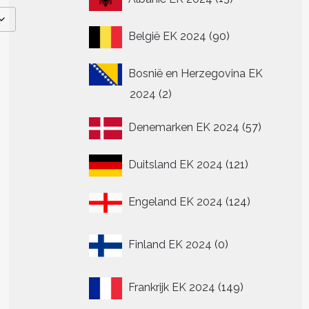
producten
90
België EK 2024
90
producten
Bosnië en Herzegovina EK
2
2024
2
producten
57
Denemarken EK 2024
57
producte
121
Duitsland EK 2024
121
producten
124
Engeland EK 2024
124
producten
0
Finland EK 2024
0
producten
149
Frankrijk EK 2024
149
producten