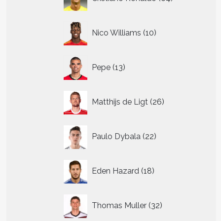
producten
10
Nico Williams
10
producten
13
Pepe
13
producten
26
Matthijs de Ligt
26
producten
22
Paulo Dybala
22
producten
18
Eden Hazard
18
producten
32
Thomas Muller
32
producten