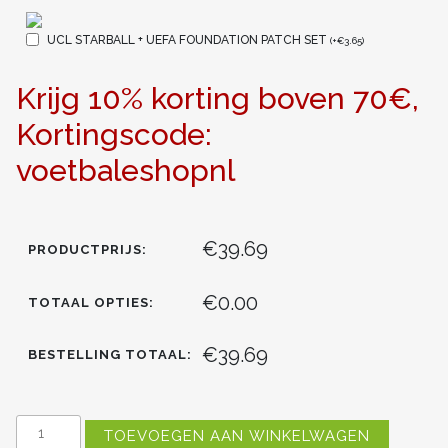
UCL STARBALL + UEFA FOUNDATION PATCH SET
(
+
€
3.65
)
Krijg 10% korting boven 70€,
Kortingscode:
voetbaleshopnl
€39.69
PRODUCTPRIJS:
€0.00
TOTAAL OPTIES:
€39.69
BESTELLING TOTAAL:
NIEUWSTE
TOEVOEGEN AAN WINKELWAGEN
TOTTENHAM