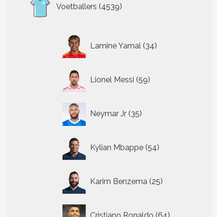
4539
Voetballers
4539
producten
34
Lamine Yamal
34
producten
59
Lionel Messi
59
producten
35
Neymar Jr
35
producten
54
Kylian Mbappe
54
producten
25
Karim Benzema
25
producten
64
Cristiano Ronaldo
64