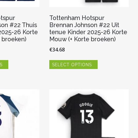
tspur
Tottenham Hotspur
on #22 Thuis
Brennan Johnson #22 Uit
2025-26 Korte
tenue Kinder 2025-26 Korte
 broeken)
Mouw (+ Korte broeken)
€
34.68
Dit
Dit
S
SELECT OPTIONS
product
product
heeft
heeft
meerdere
meerdere
variaties.
variaties.
Deze
Deze
optie
optie
kan
kan
gekozen
gekozen
worden
worden
op
op
de
de
productpagina
productpagina