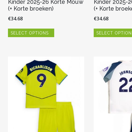
Kinder 2025-26 Korte Mouw
Kinder 2025-
(+ Korte broeken)
(+ Korte broek
€
34.68
€
34.68
Dit
SELECT OPTIONS
SELECT OPTION
product
heeft
meerdere
variaties.
Deze
optie
kan
gekozen
worden
op
de
productpagina