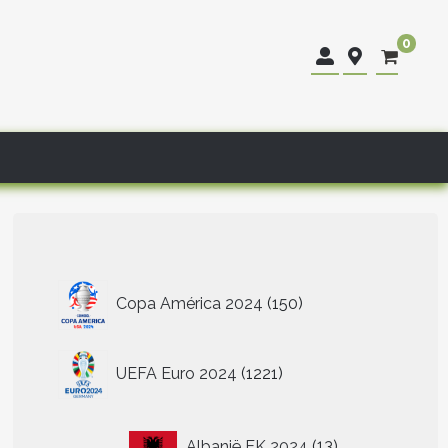
0
150
Copa América 2024
150
producten
1221
UEFA Euro 2024
1221
producten
13
Albanië EK 2024
13