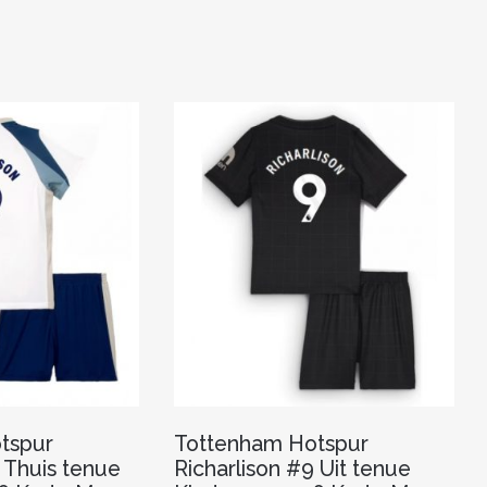
k
tspur
Tottenham Hotspur
 Thuis tenue
Richarlison #9 Uit tenue