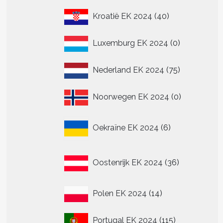
40
Kroatië EK 2024
40
producten
0
Luxemburg EK 2024
0
producten
75
Nederland EK 2024
75
producten
0
Noorwegen EK 2024
0
producten
6
Oekraïne EK 2024
6
producten
36
Oostenrijk EK 2024
36
producten
14
Polen EK 2024
14
producten
115
Portugal EK 2024
115