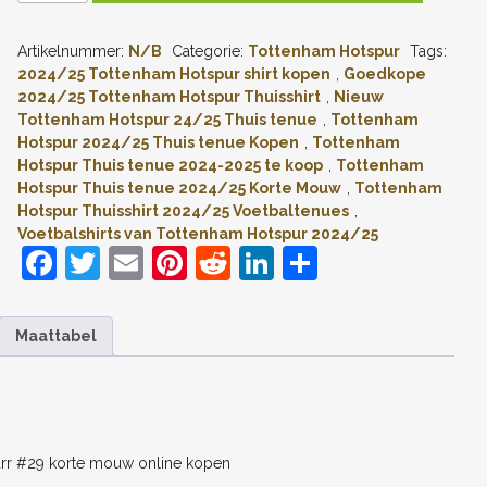
HOTSPUR
THUISSHIRT
Artikelnummer:
N/B
Categorie:
Tottenham Hotspur
Tags:
2024-
2025
2024/25 Tottenham Hotspur shirt kopen
,
Goedkope
PAPE
2024/25 Tottenham Hotspur Thuisshirt
,
Nieuw
MATAR
Tottenham Hotspur 24/25 Thuis tenue
,
Tottenham
SARR
Hotspur 2024/25 Thuis tenue Kopen
,
Tottenham
#29
Hotspur Thuis tenue 2024-2025 te koop
,
Tottenham
KORTE
Hotspur Thuis tenue 2024/25 Korte Mouw
,
Tottenham
MOUW
ONLINE
Hotspur Thuisshirt 2024/25 Voetbaltenues
,
KOPEN
Voetbalshirts van Tottenham Hotspur 2024/25
AANTAL
F
T
E
Pi
R
Li
D
a
w
m
nt
e
n
el
c
itt
ai
er
d
k
e
Maattabel
e
er
l
e
di
e
n
b
st
t
dI
o
n
o
arr #29 korte mouw online kopen