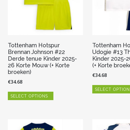
Tottenham Hotspur
Tottenham Ho
Brennan Johnson #22
Udogie #13 Th
Derde tenue Kinder 2025-
Kinder 2025-
26 Korte Mouw (+ Korte
(+ Korte broek
broeken)
€
34.68
€
34.68
SELECT OPTION
Dit
SELECT OPTIONS
product
heeft
meerdere
variaties.
Deze
optie