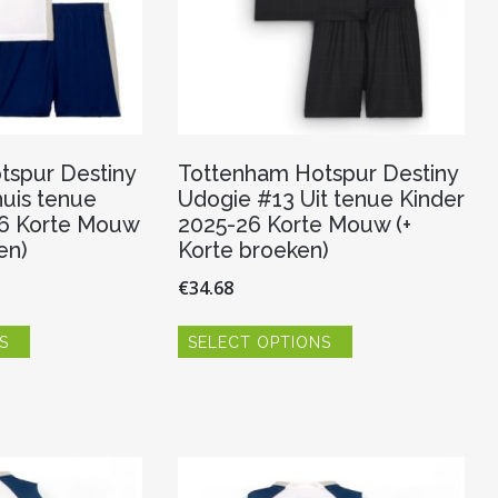
tspur Destiny
Tottenham Hotspur Destiny
uis tenue
Udogie #13 Uit tenue Kinder
26 Korte Mouw
2025-26 Korte Mouw (+
en)
Korte broeken)
€
34.68
Dit
Dit
S
SELECT OPTIONS
product
product
heeft
heeft
meerdere
meerdere
variaties.
variaties.
Deze
Deze
optie
optie
kan
kan