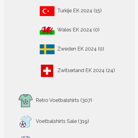
15
Turkije EK 2024
15
producten
0
Wales EK 2024
0
producten
0
Zweden EK 2024
0
producten
24
Zwitserland EK 2024
24
producten
307
Retro Voetbalshirts
307
producten
319
Voetbalshirts Sale
319
producten