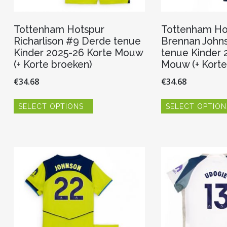
Tottenham Hotspur
Tottenham Ho
Richarlison #9 Derde tenue
Brennan Johns
Kinder 2025-26 Korte Mouw
tenue Kinder 
(+ Korte broeken)
Mouw (+ Korte
€
34.68
€
34.68
Dit
SELECT OPTIONS
SELECT OPTION
product
heeft
meerdere
variaties.
Deze
optie
kan
gekozen
worden
op
de
productpagina