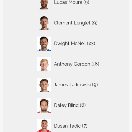
Lucas Moura
9
producten
9
Clement Lenglet
9
producten
23
Dwight McNeil
23
producten
18
Anthony Gordon
18
producten
9
James Tarkowski
9
producten
8
Daley Blind
8
producten
7
Dusan Tadic
7
producten