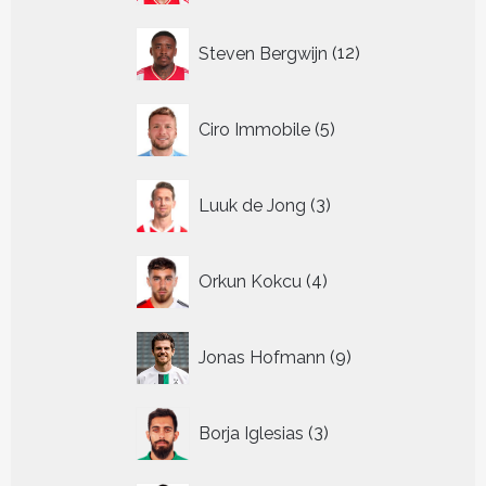
12
Steven Bergwijn
12
producten
5
Ciro Immobile
5
producten
3
Luuk de Jong
3
producten
4
Orkun Kokcu
4
producten
9
Jonas Hofmann
9
producten
3
Borja Iglesias
3
producten