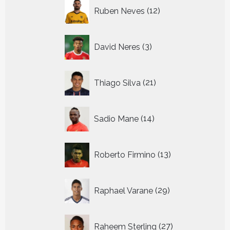
12
Ruben Neves
12
producten
3
David Neres
3
producten
21
Thiago Silva
21
producten
14
Sadio Mane
14
producten
13
Roberto Firmino
13
producten
29
Raphael Varane
29
producten
27
Raheem Sterling
27