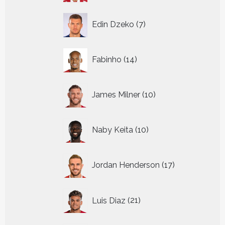
7
Edin Dzeko
7
producten
14
Fabinho
14
producten
10
James Milner
10
producten
10
Naby Keita
10
producten
17
Jordan Henderson
17
producten
21
Luis Diaz
21
producten