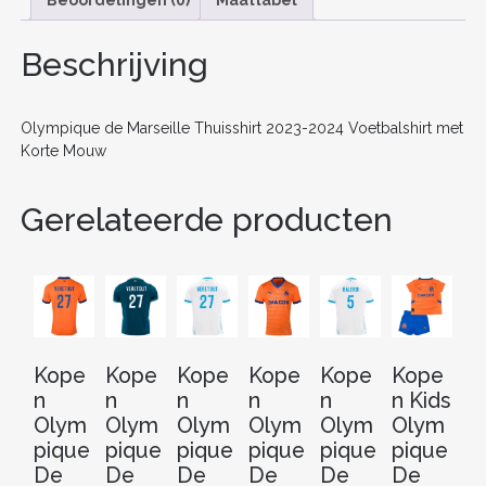
b
st
t
dI
o
n
Beschrijving
o
k
Olympique de Marseille Thuisshirt 2023-2024 Voetbalshirt met
Korte Mouw
Gerelateerde producten
Kope
Kope
Kope
Kope
Kope
Kope
K
n
n
n
n
n
n Kids
n
Olym
Olym
Olym
Olym
Olym
Olym
O
pique
pique
pique
pique
pique
pique
pi
De
De
De
De
De
De
D