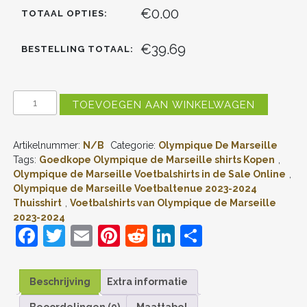
€0.00
TOTAAL OPTIES:
€39.69
BESTELLING TOTAAL:
OLYMPIQUE
TOEVOEGEN AAN WINKELWAGEN
DE
MARSEILLE
THUISSHIRT
Artikelnummer:
N/B
Categorie:
Olympique De Marseille
2023-
2024
Tags:
Goedkope Olympique de Marseille shirts Kopen
,
VOETBALSHIRT
Olympique de Marseille Voetbalshirts in de Sale Online
,
MET
Olympique de Marseille Voetbaltenue 2023-2024
KORTE
Thuisshirt
,
Voetbalshirts van Olympique de Marseille
MOUW
2023-2024
AANTAL
F
T
E
Pi
R
Li
D
a
w
m
nt
e
n
el
c
itt
ai
er
d
k
e
Beschrijving
Extra informatie
e
er
l
e
di
e
n
Beoordelingen (0)
Maattabel