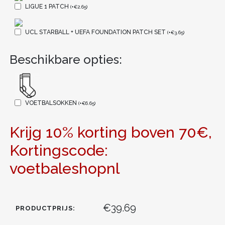
LIGUE 1 PATCH
(
+
€
2.65
)
UCL STARBALL + UEFA FOUNDATION PATCH SET
(
+
€
3.65
)
Beschikbare opties:
VOETBALSOKKEN
(
+
€
6.65
)
Krijg 10% korting boven 70€,
Kortingscode:
voetbaleshopnl
€39.69
PRODUCTPRIJS: