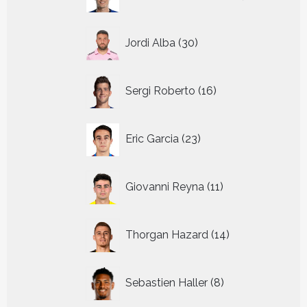
producten
30
Jordi Alba
30
producten
16
Sergi Roberto
16
producten
23
Eric Garcia
23
producten
11
Giovanni Reyna
11
producten
14
Thorgan Hazard
14
producten
8
Sebastien Haller
8
producten