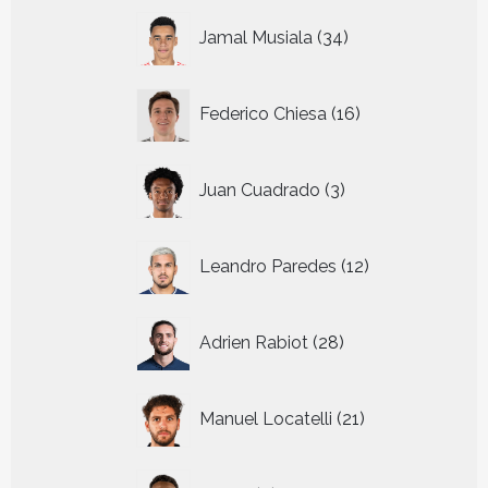
34
Jamal Musiala
34
producten
16
Federico Chiesa
16
producten
3
Juan Cuadrado
3
producten
12
Leandro Paredes
12
producten
28
Adrien Rabiot
28
producten
21
Manuel Locatelli
21
producten
6