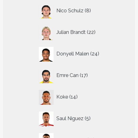
8
Nico Schulz
8
producten
22
Julian Brandt
22
producten
24
Donyell Malen
24
producten
17
Emre Can
17
producten
14
Koke
14
producten
5
Saul Niguez
5
producten
11