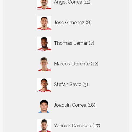
Angel Correa
11
producten
8
Jose Gimenez
8
producten
7
Thomas Lemar
7
producten
12
Marcos Llorente
12
producten
3
Stefan Savic
3
producten
18
Joaquin Correa
18
producten
17
Yannick Carrasco
17
producten