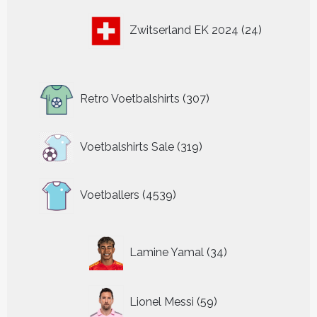
24
Zwitserland EK 2024
24
producten
307
Retro Voetbalshirts
307
producten
319
Voetbalshirts Sale
319
producten
4539
Voetballers
4539
producten
34
Lamine Yamal
34
producten
59
Lionel Messi
59
producten