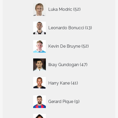
52
Luka Modric
52
producten
13
Leonardo Bonucci
13
producten
52
Kevin De Bruyne
52
producten
47
Ilkay Gundogan
47
producten
41
Harry Kane
41
producten
9
Gerard Pique
9
producten
3