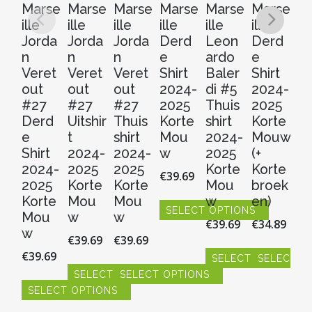
Marse
Marse
Marse
Marse
Marse
Marse
M
ille
ille
ille
ille
ille
ille
ill
Jorda
Jorda
Jorda
Derd
Leon
Derd
M
n
n
n
e
ardo
e
n
Veret
Veret
Veret
Shirt
Baler
Shirt
G
out
out
out
2024-
di #5
2024-
w
#27
#27
#27
2025
Thuis
2025
#
Derd
Uitshir
Thuis
Korte
shirt
Korte
D
e
t
shirt
Mou
2024-
Mouw
e
Shirt
2024-
2024-
w
2025
(+
Sh
2024-
2025
2025
Korte
Korte
2
€
39.69
2025
Korte
Korte
Mou
broek
2
Korte
Mou
Mou
w
en)
Ko
SELECT OPTIONS
Mou
w
w
M
€
39.69
€
34.89
Dit
w
w
€
39.69
€
39.69
product
€
39.69
€
3
heeft
SELECT OPTIONS
SELECT O
meerdere
SELECT OPTIONS
SELECT OPTIONS
Dit
Dit
variaties.
SELECT OPTIONS
product
product
S
Dit
Dit
Deze
heeft
heeft
product
product
Dit
Dit