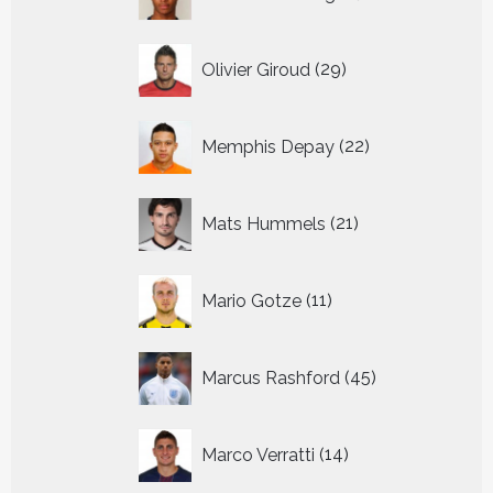
producten
29
Olivier Giroud
29
producten
22
Memphis Depay
22
producten
21
Mats Hummels
21
producten
11
Mario Gotze
11
producten
45
Marcus Rashford
45
producten
14
Marco Verratti
14
producten