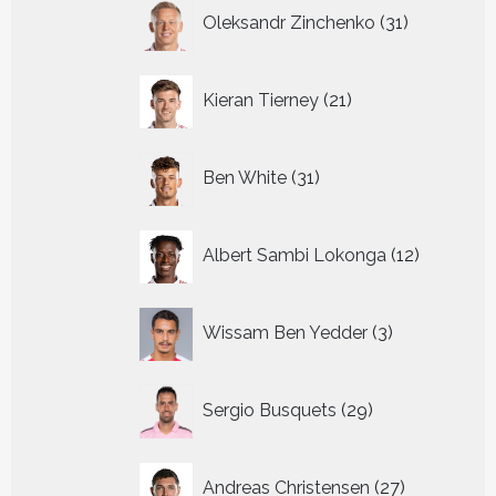
31
Oleksandr Zinchenko
31
producten
21
Kieran Tierney
21
producten
31
Ben White
31
producten
12
Albert Sambi Lokonga
12
producte
3
Wissam Ben Yedder
3
producten
29
Sergio Busquets
29
producten
27
Andreas Christensen
27