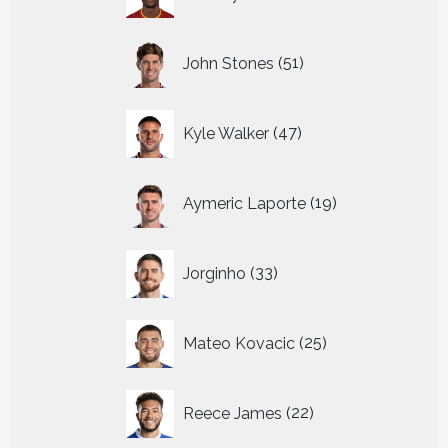
producten
51
John Stones
51
producten
47
Kyle Walker
47
producten
19
Aymeric Laporte
19
producten
33
Jorginho
33
producten
25
Mateo Kovacic
25
producten
22
Reece James
22
producten