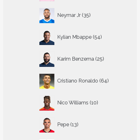
35
Neymar Jr
35
producten
54
Kylian Mbappe
54
producten
25
Karim Benzema
25
producten
64
Cristiano Ronaldo
64
producten
10
Nico Williams
10
producten
13
Pepe
13
producten