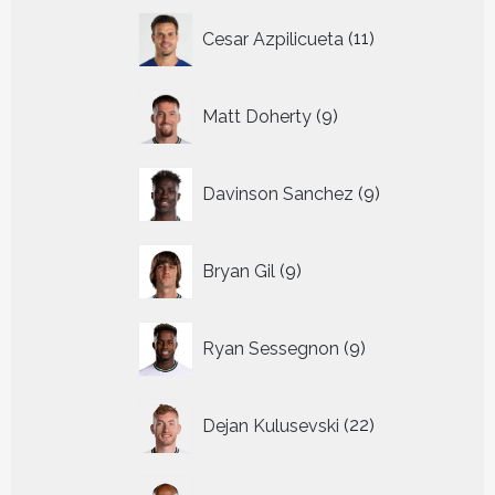
11
Cesar Azpilicueta
11
producten
9
Matt Doherty
9
producten
9
Davinson Sanchez
9
producten
9
Bryan Gil
9
producten
9
Ryan Sessegnon
9
producten
22
Dejan Kulusevski
22
producten
9