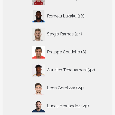
producten
18
Romelu Lukaku
18
producten
24
Sergio Ramos
24
producten
8
Philippe Coutinho
8
producten
42
Aurelien Tchouameni
42
producten
24
Leon Goretzka
24
producten
29
Lucas Hernandez
29
producten