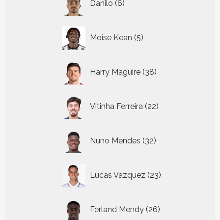
Danilo
6
producten
5
Moise Kean
5
producten
38
Harry Maguire
38
producten
22
Vitinha Ferreira
22
producten
32
Nuno Mendes
32
producten
23
Lucas Vazquez
23
producten
26
Ferland Mendy
26
producten