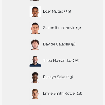
39
Eder Militao
39
producten
9
Zlatan Ibrahimovic
9
producten
5
Davide Calabria
5
producten
35
Theo Hernandez
35
producten
43
Bukayo Saka
43
producten
28
Emile Smith Rowe
28
producten