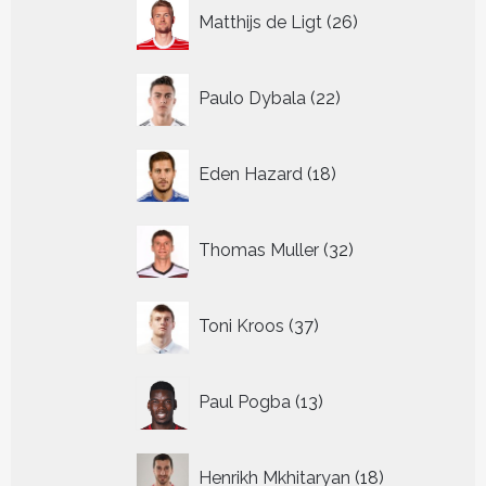
26
Matthijs de Ligt
26
producten
22
Paulo Dybala
22
producten
18
Eden Hazard
18
producten
32
Thomas Muller
32
producten
37
Toni Kroos
37
producten
13
Paul Pogba
13
producten
18
Henrikh Mkhitaryan
18