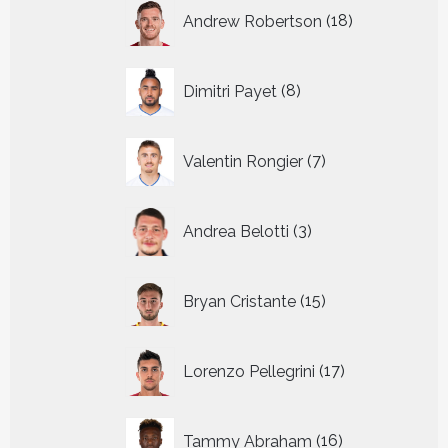
18
Andrew Robertson
18
producten
8
Dimitri Payet
8
producten
7
Valentin Rongier
7
producten
3
Andrea Belotti
3
producten
15
Bryan Cristante
15
producten
17
Lorenzo Pellegrini
17
producten
16
Tammy Abraham
16