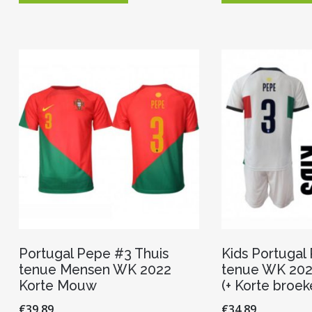
heeft
meerdere
variaties.
Deze
optie
kan
gekozen
worden
op
de
productpagina
Portugal Pepe #3 Thuis
Kids Portugal
tenue Mensen WK 2022
tenue WK 202
Korte Mouw
(+ Korte broek
€
39.89
€
34.89