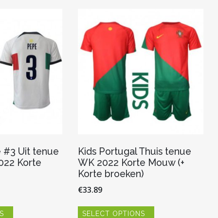
variaties.
optie
Deze
kan
optie
gekozen
kan
worden
gekozen
op
worden
de
op
productpagina
de
productpagina
 #3 Uit tenue
Kids Portugal Thuis tenue
22 Korte
WK 2022 Korte Mouw (+
Korte broeken)
€
33.89
Dit
Dit
S
SELECT OPTIONS
product
product