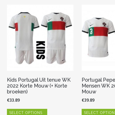
variaties.
Deze
optie
kan
gekozen
worden
op
de
productpagina
Kids Portugal Uit tenue WK
Portugal Pepe
2022 Korte Mouw (+ Korte
Mensen WK 20
broeken)
Mouw
€
33.89
€
39.89
Dit
SELECT OPTIONS
SELECT OPTION
product