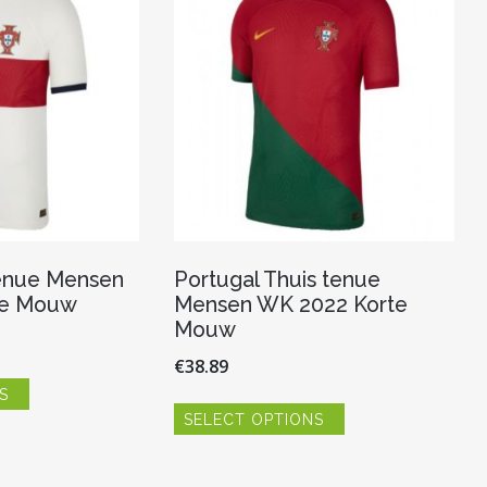
tenue Mensen
Portugal Thuis tenue
te Mouw
Mensen WK 2022 Korte
Mouw
€
38.89
Dit
S
product
Dit
heeft
SELECT OPTIONS
product
meerdere
heeft
variaties.
meerdere
Deze