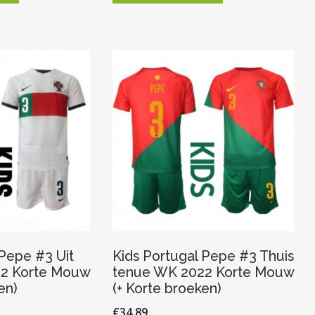
heeft
heeft
meerdere
meerdere
variaties.
variaties.
Deze
Deze
optie
optie
kan
kan
gekozen
gekozen
worden
worden
op
op
de
de
productpagina
productpagina
 Pepe #3 Uit
Kids Portugal Pepe #3 Thuis
2 Korte Mouw
tenue WK 2022 Korte Mouw
en)
(+ Korte broeken)
€
34.89