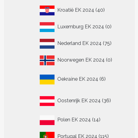
40
Kroatië EK 2024
40
producten
0
Luxemburg EK 2024
0
producten
75
Nederland EK 2024
75
producten
0
Noorwegen EK 2024
0
producten
6
Oekraïne EK 2024
6
producten
36
Oostenrijk EK 2024
36
producten
14
Polen EK 2024
14
producten
115
Portugal EK 2024
115