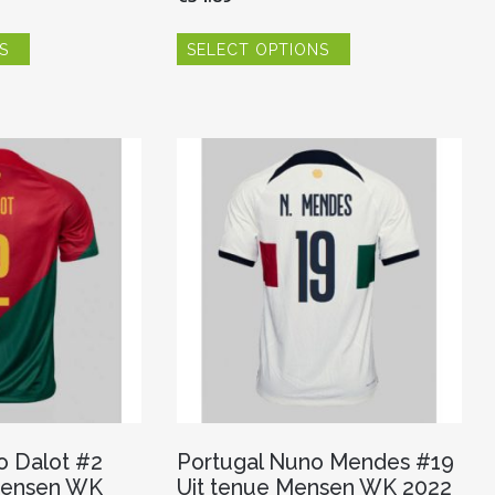
Dit
Dit
S
SELECT OPTIONS
product
product
heeft
heeft
meerdere
meerdere
variaties.
variaties.
Deze
Deze
optie
optie
kan
kan
gekozen
gekozen
worden
worden
op
op
de
de
productpagina
productpagina
o Dalot #2
Portugal Nuno Mendes #19
Mensen WK
Uit tenue Mensen WK 2022