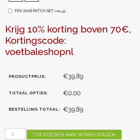
FIFA 2026 PATCH SET
(
+
€
4.55
)
Krijg 10% korting boven 70€,
Kortingscode:
voetbaleshopnl
€39.89
PRODUCTPRIJS:
€0.00
TOTAAL OPTIES:
€39.89
BESTELLING TOTAAL:
PORTUGAL
TOEVOEGEN AAN WINKELWAGEN
JOAO