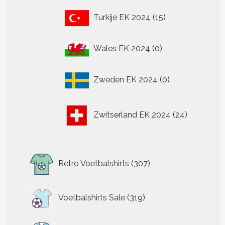
15
Turkije EK 2024
15
producten
0
Wales EK 2024
0
producten
0
Zweden EK 2024
0
producten
24
Zwitserland EK 2024
24
producten
307
Retro Voetbalshirts
307
producten
319
Voetbalshirts Sale
319
producten