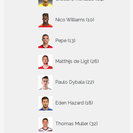
producten
10
Nico Williams
10
producten
13
Pepe
13
producten
26
Matthijs de Ligt
26
producten
22
Paulo Dybala
22
producten
18
Eden Hazard
18
producten
32
Thomas Muller
32
producten