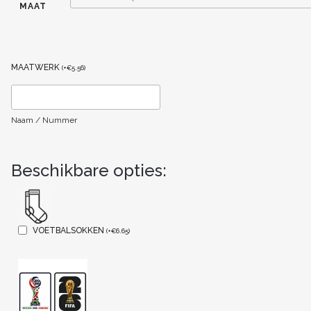
MAAT
MAATWERK
(
+
€
5.56
)
Naam / Nummer
Beschikbare opties:
VOETBALSOKKEN
(
+
€
6.65
)