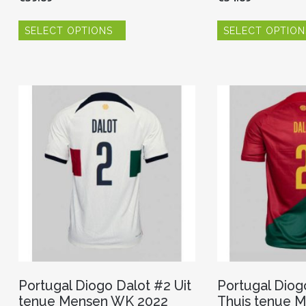
Dit
SELECT OPTIONS
SELECT OPTION
product
heeft
meerdere
variaties.
Deze
optie
kan
gekozen
worden
op
de
productpagina
Portugal Diogo Dalot #2 Uit
Portugal Diog
tenue Mensen WK 2022
Thuis tenue 