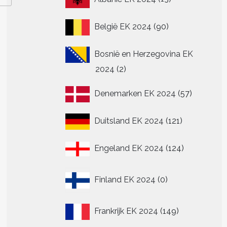
producten
90
België EK 2024
90
producten
Bosnië en Herzegovina EK
2
2024
2
producten
57
Denemarken EK 2024
57
producte
121
Duitsland EK 2024
121
producten
124
Engeland EK 2024
124
producten
0
Finland EK 2024
0
producten
149
Frankrijk EK 2024
149
producten