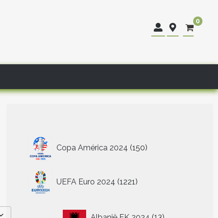
0
150
Copa América 2024
150
producten
1221
UEFA Euro 2024
1221
producten
13
Albanië EK 2024
13