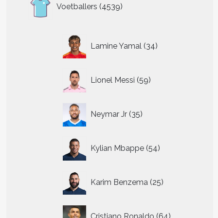
4539
Voetballers
4539
producten
34
Lamine Yamal
34
producten
59
Lionel Messi
59
producten
35
Neymar Jr
35
producten
54
Kylian Mbappe
54
producten
25
Karim Benzema
25
producten
64
Cristiano Ronaldo
64