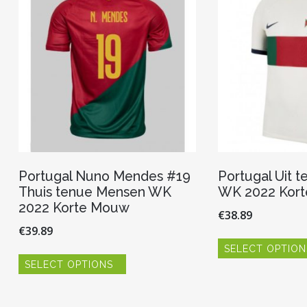
Portugal Nuno Mendes #19
Portugal Uit 
Thuis tenue Mensen WK
WK 2022 Kor
2022 Korte Mouw
€
38.89
€
39.89
SELECT OPTION
Dit
SELECT OPTIONS
product
heeft
meerdere