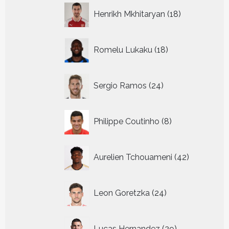
18
Henrikh Mkhitaryan
18
producten
18
Romelu Lukaku
18
producten
24
Sergio Ramos
24
producten
8
Philippe Coutinho
8
producten
42
Aurelien Tchouameni
42
producten
24
Leon Goretzka
24
producten
29
Lucas Hernandez
29