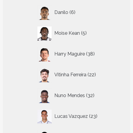
6
Danilo
6
producten
5
Moise Kean
5
producten
38
Harry Maguire
38
producten
22
Vitinha Ferreira
22
producten
32
Nuno Mendes
32
producten
23
Lucas Vazquez
23
producten