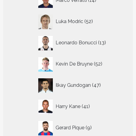
Marco Verratti
14
producten
52
Luka Modric
52
producten
13
Leonardo Bonucci
13
producten
52
Kevin De Bruyne
52
producten
47
Ilkay Gundogan
47
producten
41
Harry Kane
41
producten
9
Gerard Pique
9
producten