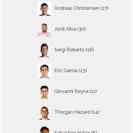
27
Andreas Christensen
27
producten
30
Jordi Alba
30
producten
16
Sergi Roberto
16
producten
23
Eric Garcia
23
producten
11
Giovanni Reyna
11
producten
14
Thorgan Hazard
14
producten
8
Sebastien Haller
8