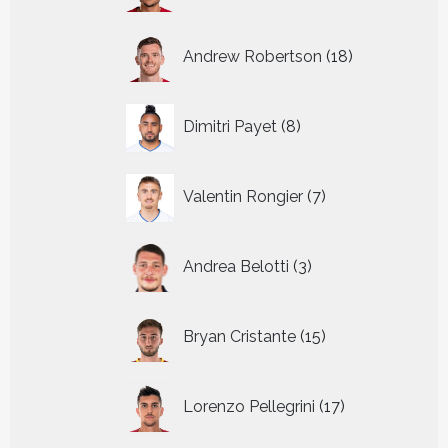
18
Andrew Robertson
18
producten
8
Dimitri Payet
8
producten
7
Valentin Rongier
7
producten
3
Andrea Belotti
3
producten
15
Bryan Cristante
15
producten
17
Lorenzo Pellegrini
17
producten