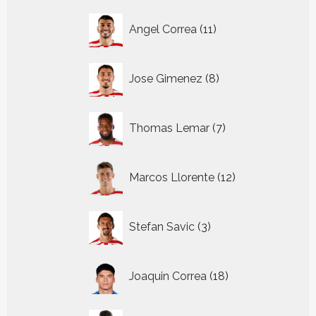
11
Angel Correa
11
producten
8
Jose Gimenez
8
producten
7
Thomas Lemar
7
producten
12
Marcos Llorente
12
producten
3
Stefan Savic
3
producten
18
Joaquin Correa
18
producten