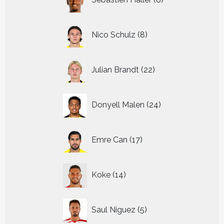
producten
8
Nico Schulz
8
producten
22
Julian Brandt
22
producten
24
Donyell Malen
24
producten
17
Emre Can
17
producten
14
Koke
14
producten
5
Saul Niguez
5
producten