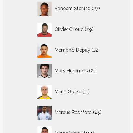
27
Raheem Sterling
27
producten
29
Olivier Giroud
29
producten
22
Memphis Depay
22
producten
21
Mats Hummels
21
producten
11
Mario Gotze
11
producten
45
Marcus Rashford
45
producten
14