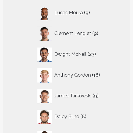
9
Lucas Moura
9
producten
9
Clement Lenglet
9
producten
23
Dwight McNeil
23
producten
18
Anthony Gordon
18
producten
9
James Tarkowski
9
producten
8
Daley Blind
8
producten