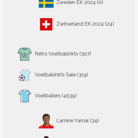
Zweden EK 2024
0
producten
24
Zwitserland EK 2024
24
producten
307
Retro Voetbalshirts
307
producten
319
Voetbalshirts Sale
319
producten
4539
Voetballers
4539
producten
34
Lamine Yamal
34
producten