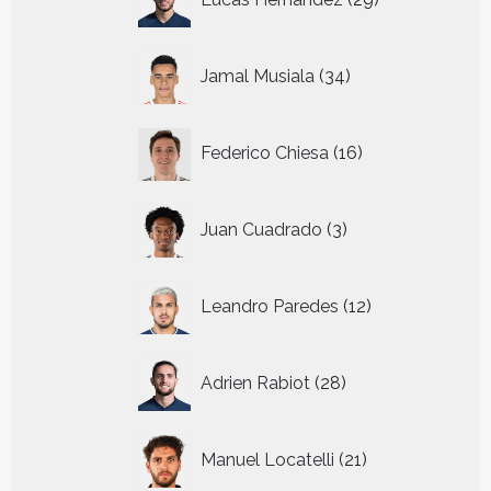
producten
34
Jamal Musiala
34
producten
16
Federico Chiesa
16
producten
3
Juan Cuadrado
3
producten
12
Leandro Paredes
12
producten
28
Adrien Rabiot
28
producten
21
Manuel Locatelli
21
producten