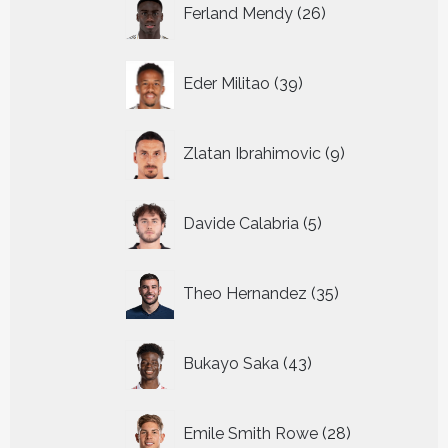
26
Ferland Mendy
26
producten
39
Eder Militao
39
producten
9
Zlatan Ibrahimovic
9
producten
5
Davide Calabria
5
producten
35
Theo Hernandez
35
producten
43
Bukayo Saka
43
producten
28
Emile Smith Rowe
28
producten