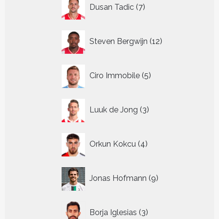
7
Dusan Tadic
7
producten
12
Steven Bergwijn
12
producten
5
Ciro Immobile
5
producten
3
Luuk de Jong
3
producten
4
Orkun Kokcu
4
producten
9
Jonas Hofmann
9
producten
3
Borja Iglesias
3
producten