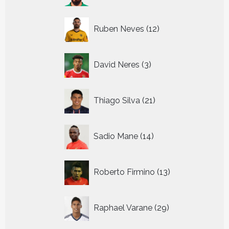
12
Ruben Neves
12
producten
3
David Neres
3
producten
21
Thiago Silva
21
producten
14
Sadio Mane
14
producten
13
Roberto Firmino
13
producten
29
Raphael Varane
29
producten