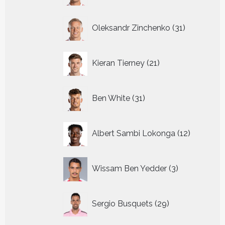
31
Oleksandr Zinchenko
31
producten
21
Kieran Tierney
21
producten
31
Ben White
31
producten
12
Albert Sambi Lokonga
12
producte
3
Wissam Ben Yedder
3
producten
29
Sergio Busquets
29
producten