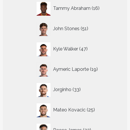
16
Tammy Abraham
16
producten
51
John Stones
51
producten
47
Kyle Walker
47
producten
19
Aymeric Laporte
19
producten
33
Jorginho
33
producten
25
Mateo Kovacic
25
producten
22