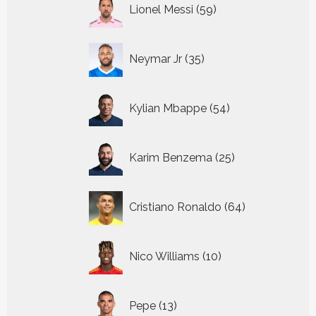
59
Lionel Messi
59
producten
35
Neymar Jr
35
producten
54
Kylian Mbappe
54
producten
25
Karim Benzema
25
producten
64
Cristiano Ronaldo
64
producten
10
Nico Williams
10
producten
13
Pepe
13
producten