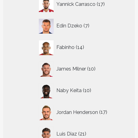
17
Yannick Carrasco
17
producten
7
Edin Dzeko
7
producten
14
Fabinho
14
producten
10
James Milner
10
producten
10
Naby Keita
10
producten
17
Jordan Henderson
17
producten
21
Luis Diaz
21
producten