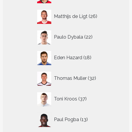
26
Matthijs de Ligt
26
producten
22
Paulo Dybala
22
producten
18
Eden Hazard
18
producten
32
Thomas Muller
32
producten
37
Toni Kroos
37
producten
13
Paul Pogba
13
producten