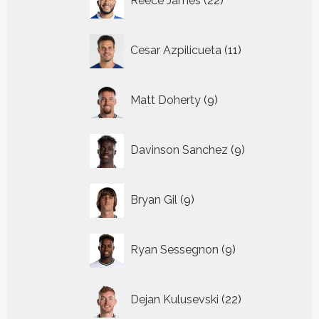
Reece James
22
producten
11
Cesar Azpilicueta
11
producten
9
Matt Doherty
9
producten
9
Davinson Sanchez
9
producten
9
Bryan Gil
9
producten
9
Ryan Sessegnon
9
producten
22
Dejan Kulusevski
22
producten