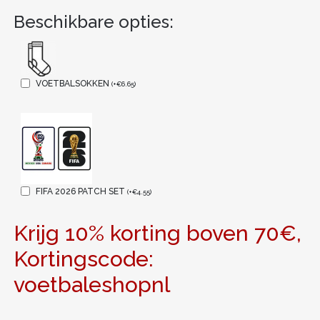
Beschikbare opties:
VOETBALSOKKEN
(
+
€
6.65
)
FIFA 2026 PATCH SET
(
+
€
4.55
)
Krijg 10% korting boven 70€,
Kortingscode:
voetbaleshopnl