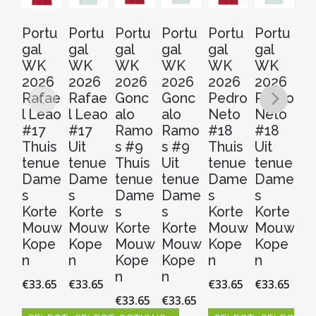
Portu
Portu
Portu
Portu
Portu
Portu
Po
gal
gal
gal
gal
gal
gal
ga
WK
WK
WK
WK
WK
WK
W
2026
2026
2026
2026
2026
2026
2
Rafae
Rafae
Gonc
Gonc
Pedro
Pedro
B
l Leao
l Leao
alo
alo
Neto
Neto
rd
#17
#17
Ramo
Ramo
#18
#18
Si
Thuis
Uit
s #9
s #9
Thuis
Uit
#
tenue
tenue
Thuis
Uit
tenue
tenue
Th
Dame
Dame
tenue
tenue
Dame
Dame
t
s
s
Dame
Dame
s
s
D
Korte
Korte
s
s
Korte
Korte
s
Mouw
Mouw
Korte
Korte
Mouw
Mouw
Ko
Kope
Kope
Mouw
Mouw
Kope
Kope
M
n
n
Kope
Kope
n
n
K
n
n
n
€
33.65
€
33.65
€
33.65
€
33.65
€
33.65
€
33.65
€
3