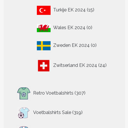
15
Turkije EK 2024
15
producten
0
Wales EK 2024
0
producten
0
t
Zweden EK 2024
0
producten
re
24
.
Zwitserland EK 2024
24
producten
n
307
n
Retro Voetbalshirts
307
producten
319
tpagina
Voetbalshirts Sale
319
producten