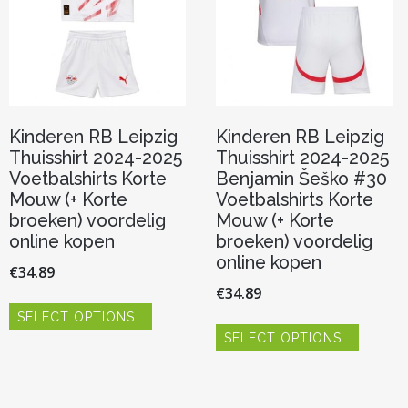
Kinderen RB Leipzig
Kinderen RB Leipzig
Thuisshirt 2024-2025
Thuisshirt 2024-2025
Voetbalshirts Korte
Benjamin Šeško #30
Mouw (+ Korte
Voetbalshirts Korte
broeken) voordelig
Mouw (+ Korte
online kopen
broeken) voordelig
online kopen
€
34.89
€
34.89
Dit
SELECT OPTIONS
product
Dit
heeft
SELECT OPTIONS
product
meerdere
heeft
variaties.
meerde
Deze
variaties.