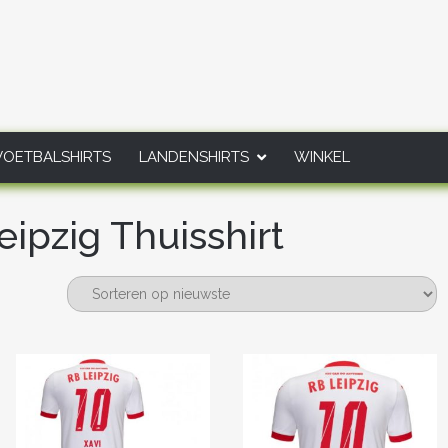
VOETBALSHIRTS
LANDENSHIRTS
WINKEL
pzig Thuisshirt