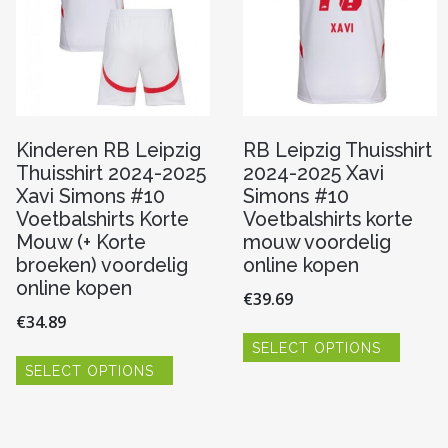
Kinderen RB Leipzig
RB Leipzig Thuisshirt
Thuisshirt 2024-2025
2024-2025 Xavi
Xavi Simons #10
Simons #10
Voetbalshirts Korte
Voetbalshirts korte
Mouw (+ Korte
mouw voordelig
broeken) voordelig
online kopen
online kopen
€
39.69
€
34.89
Dit
SELECT OPTIONS
produc
Dit
heeft
SELECT OPTIONS
product
meerde
heeft
variaties
re
meerdere
Deze
variaties.