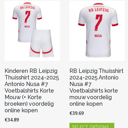
optie
Deze
kan
optie
gekoze
kan
worde
n
gekozen
op
worden
de
op
produc
de
pagina
productpagina
Kinderen RB Leipzig
RB Leipzig Thuisshirt
Thuisshirt 2024-2025
2024-2025 Antonio
Antonio Nusa #7
Nusa #7
Voetbalshirts Korte
Voetbalshirts korte
Mouw (+ Korte
mouw voordelig
broeken) voordelig
online kopen
online kopen
€
39.69
€
34.89
Dit
SELECT OPTIONS
produc