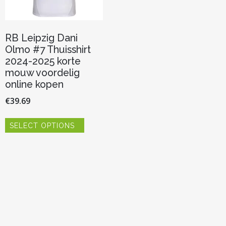
RB Leipzig Dani
Olmo #7 Thuisshirt
2024-2025 korte
mouw voordelig
online kopen
€
39.69
Dit
SELECT OPTIONS
product
heeft
meerdere
variaties.
Deze
optie
kan
gekozen
worden
op