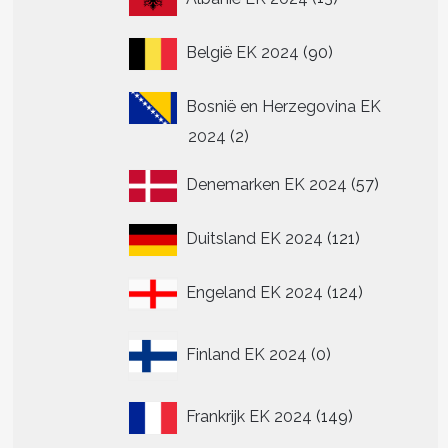
producten
90
België EK 2024
90
producten
Bosnië en Herzegovina EK
2
2024
2
producten
57
Denemarken EK 2024
57
producte
121
Duitsland EK 2024
121
producten
124
Engeland EK 2024
124
producten
0
t
Finland EK 2024
0
producten
re
149
.
Frankrijk EK 2024
149
producten