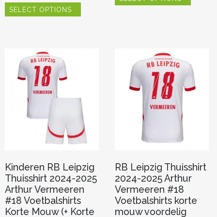
Dit
heeft
SELECT OPTIONS
product
meerde
heeft
variaties.
meerdere
Deze
variaties.
optie
Deze
kan
optie
gekoze
kan
worden
gekozen
op
worden
de
op
product
de
productpagina
Kinderen RB Leipzig
RB Leipzig Thuisshirt
Thuisshirt 2024-2025
2024-2025 Arthur
Arthur Vermeeren
Vermeeren #18
#18 Voetbalshirts
Voetbalshirts korte
Korte Mouw (+ Korte
mouw voordelig