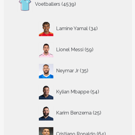
4539
Voetballers
4539
producten
34
Lamine Yamal
34
producten
59
Lionel Messi
59
producten
35
Neymar Jr
35
producten
54
Kylian Mbappe
54
producten
25
Karim Benzema
25
producten
64
Cristiano Ronaldo
64