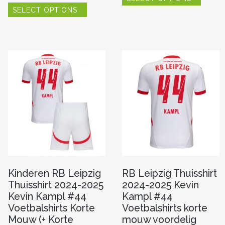
Dit
heeft
SELECT OPTIONS
product
re
meerde
heeft
variaties
meerdere
Deze
variaties.
optie
Deze
kan
optie
n
gekoze
kan
worde
gekozen
op
worden
de
op
pagina
produc
de
productpagina
Kinderen RB Leipzig
RB Leipzig Thuisshirt
Thuisshirt 2024-2025
2024-2025 Kevin
Kevin Kampl #44
Kampl #44
Voetbalshirts Korte
Voetbalshirts korte
Mouw (+ Korte
mouw voordelig