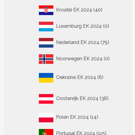
40
Kroatië EK 2024
40
re
producten
.
0
Luxemburg EK 2024
0
producten
75
Nederland EK 2024
75
n
producten
n
0
Noorwegen EK 2024
0
producten
tpagina
6
Oekraïne EK 2024
6
producten
36
Oostenrijk EK 2024
36
producten
14
Polen EK 2024
14
producten
115
Portugal EK 2024
115