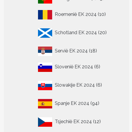
producten
10
Roemenië EK 2024
10
producten
t
20
Schotland EK 2024
20
producten
re
.
18
Servië EK 2024
18
producten
6
Slovenië EK 2024
6
n
producten
n
6
Slowakije EK 2024
6
producten
tpagina
94
Spanje EK 2024
94
producten
12
Tsjechië EK 2024
12
producten