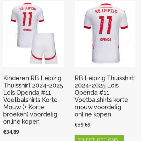
optie
Deze
kan
optie
gekozen
kan
worden
gekoze
op
worden
de
op
productpagina
de
product
Kinderen RB Leipzig
RB Leipzig Thuisshirt
Thuisshirt 2024-2025
2024-2025 Lois
Lois Openda #11
Openda #11
Voetbalshirts Korte
Voetbalshirts korte
Mouw (+ Korte
mouw voordelig
broeken) voordelig
online kopen
online kopen
€
39.69
€
34.89
Dit
SELECT OPTIONS
product