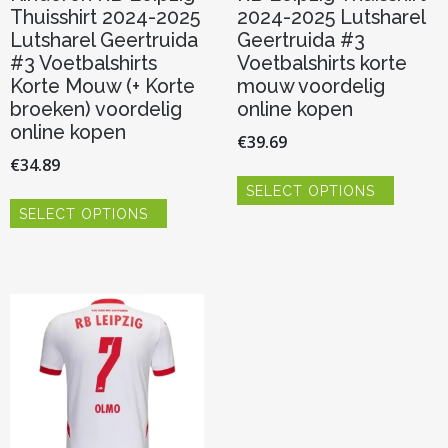
Thuisshirt 2024-2025
2024-2025 Lutsharel
Lutsharel Geertruida
Geertruida #3
#3 Voetbalshirts
Voetbalshirts korte
Korte Mouw (+ Korte
mouw voordelig
broeken) voordelig
online kopen
online kopen
€
39.69
€
34.89
Dit
SELECT OPTIONS
product
Dit
heeft
SELECT OPTIONS
product
meerde
heeft
variaties.
meerdere
Deze
variaties.
optie
Deze
kan
optie
gekoze
kan
worden
gekozen
op
worden
de
op
product
de
productpagina