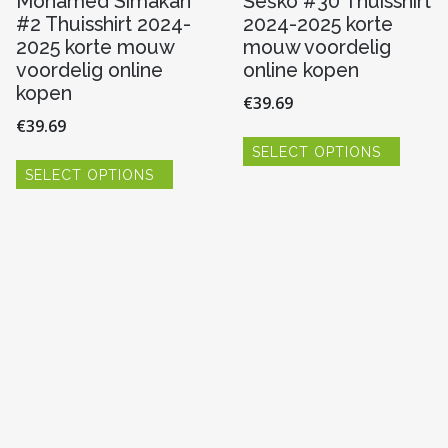
Mohamed Simakan
Šeško #30 Thuisshirt
#2 Thuisshirt 2024-
2024-2025 korte
2025 korte mouw
mouw voordelig
voordelig online
online kopen
kopen
€
39.69
€
39.69
Dit
SELECT OPTIONS
produc
Dit
heeft
SELECT OPTIONS
product
meerde
heeft
variaties
meerdere
re
Deze
variaties.
optie
Deze
kan
optie
gekoze
kan
worde
gekozen
n
op
worden
de
op
produc
de
productpagina
pagina