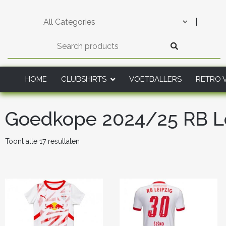
Skip
to
|
content
HOME
CLUBSHIRTS
VOETBALLERS
RETRO 
Goedkope 2024/25 RB Lei
Gesorteerd
Toont alle 17 resultaten
op
nieuwste