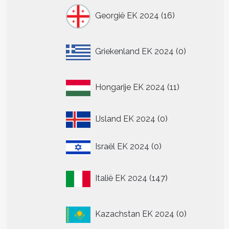
16
Georgië EK 2024
16
producten
n
n
0
Griekenland EK 2024
0
producten
tpagina
11
Hongarije EK 2024
11
producten
0
IJsland EK 2024
0
producten
0
Israël EK 2024
0
producten
147
Italië EK 2024
147
producten
0
Kazachstan EK 2024
0
producten
t