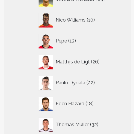
producten
10
Nico Williams
10
producten
13
Pepe
13
producten
26
Matthijs de Ligt
26
producten
22
Paulo Dybala
22
producten
18
Eden Hazard
18
producten
32
Thomas Muller
32
producten