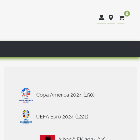
0
150
Copa América 2024
150
producten
1221
UEFA Euro 2024
1221
producten
13
Albanië EK 2024
13