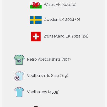
0
Wales EK 2024
0
producten
0
Zweden EK 2024
0
producten
24
Zwitserland EK 2024
24
producten
307
Retro Voetbalshirts
307
producten
319
Voetbalshirts Sale
319
producten
4539
Voetballers
4539
producten