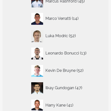
Marcus Rashford
45
producten
14
Marco Verratti
14
producten
52
Luka Modric
52
producten
13
Leonardo Bonucci
13
producten
52
Kevin De Bruyne
52
producten
47
Ilkay Gundogan
47
producten
41
Harry Kane
41
producten