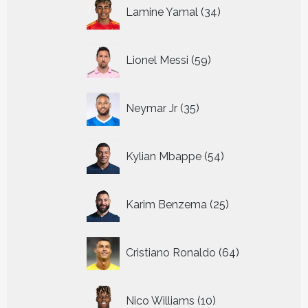
34
Lamine Yamal
34
producten
59
Lionel Messi
59
producten
35
Neymar Jr
35
producten
54
Kylian Mbappe
54
producten
25
Karim Benzema
25
producten
64
Cristiano Ronaldo
64
producten
10
Nico Williams
10