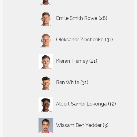
producten
28
Emile Smith Rowe
28
producten
31
Oleksandr Zinchenko
31
producten
21
Kieran Tierney
21
producten
31
Ben White
31
producten
12
Albert Sambi Lokonga
12
producte
3
Wissam Ben Yedder
3
producten