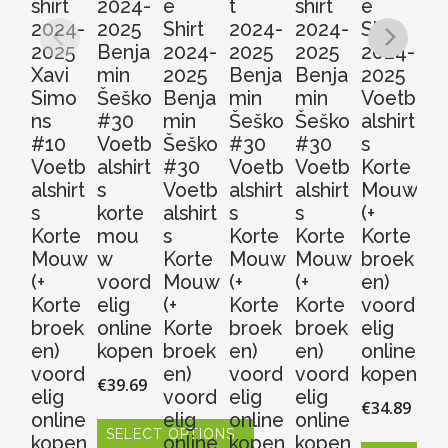
shirt
2024-
e
t
shirt
e
t
2024-
2025
Shirt
2024-
2024-
Shirt
2
2025
Benja
2024-
2025
2025
2024-
2
Xavi
min
2025
Benja
Benja
2025
V
Simo
Šeško
Benja
min
min
Voetb
al
ns
#30
min
Šeško
Šeško
alshirt
s
#10
Voetb
Šeško
#30
#30
s
Ko
Voetb
alshirt
#30
Voetb
Voetb
Korte
M
alshirt
s
Voetb
alshirt
alshirt
Mouw
(+
s
korte
alshirt
s
s
(+
Ko
Korte
mou
s
Korte
Korte
Korte
b
Mouw
w
Korte
Mouw
Mouw
broek
en
(+
voord
Mouw
(+
(+
en)
v
Korte
elig
(+
Korte
Korte
voord
el
broek
online
Korte
broek
broek
elig
on
en)
kopen
broek
en)
en)
online
k
voord
en)
voord
voord
kopen
€
39.69
€
3
elig
voord
elig
elig
€
34.89
online
elig
online
online
SELECT OPTIONS
S
kopen
online
kopen
kopen