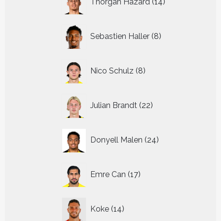
Thorgan Hazard
14
producten
8
Sebastien Haller
8
producten
8
Nico Schulz
8
producten
22
Julian Brandt
22
producten
24
Donyell Malen
24
producten
17
Emre Can
17
producten
14
Koke
14
producten