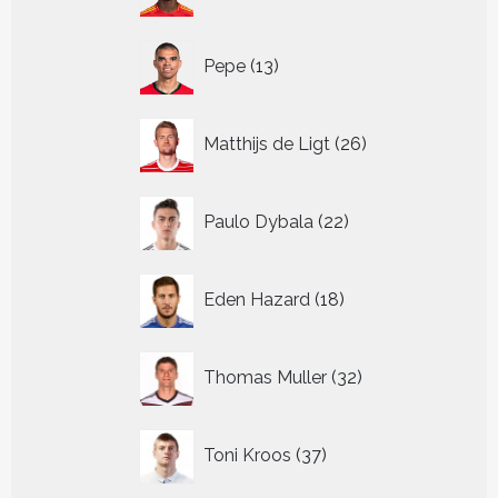
producten
13
Pepe
13
producten
26
Matthijs de Ligt
26
producten
22
Paulo Dybala
22
producten
18
Eden Hazard
18
producten
32
Thomas Muller
32
producten
37
Toni Kroos
37
producten