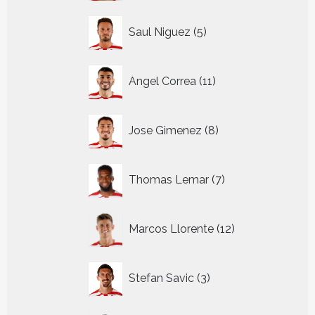
5
Saul Niguez
5
producten
11
Angel Correa
11
producten
8
Jose Gimenez
8
producten
7
Thomas Lemar
7
producten
12
Marcos Llorente
12
producten
3
Stefan Savic
3
producten