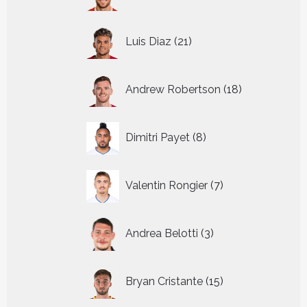
producten
21
Luis Diaz
21
producten
18
Andrew Robertson
18
producten
8
Dimitri Payet
8
producten
7
Valentin Rongier
7
producten
3
Andrea Belotti
3
producten
15
Bryan Cristante
15
producten