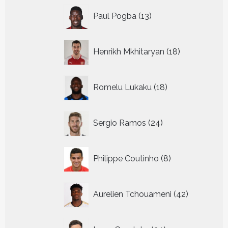
13
Paul Pogba
13
producten
18
Henrikh Mkhitaryan
18
producten
18
Romelu Lukaku
18
producten
24
Sergio Ramos
24
producten
8
Philippe Coutinho
8
producten
42
Aurelien Tchouameni
42
producten
24