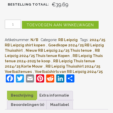
€39.69
BESTELLING TOTAAL:
RB
TOEVOEGEN AAN WINKELWAGEN
LEIPZIG
THUISSHIRT
2024-
Artikelnummer:
N/B
Categorie:
RB Leipzig
Tags:
2024/25
2025
ANTONIO
RB Leipzig shirt kopen
,
Goedkope 2024/25 RB Leipzig
NUSA
Thuisshirt
,
Nieuw RB Leipzig 24/25 Thuis tenue
,
RB
#7
Leipzig 2024/25 Thuis tenue Kopen
,
RB Leipzig Thuis
VOETBALSHIRTS
tenue 2024-2025 te koop
,
RB Leipzig Thuis tenue
KORTE
2024/25 Korte Mouw
,
RB Leipzig Thuisshirt 2024/25
MOUW
Voetbaltenues
,
Voetbalshirts van RB Leipzig 2024/25
VOORDELIG
F
T
E
Pi
R
Li
D
ONLINE
KOPEN
a
w
m
nt
e
n
el
AANTAL
c
itt
ai
er
d
k
e
Beschrijving
Extra informatie
e
er
l
e
di
e
n
Beoordelingen (0)
Maattabel
b
st
t
dI