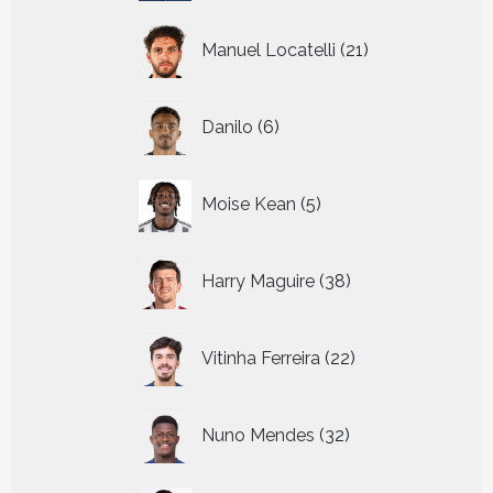
21
Manuel Locatelli
21
producten
6
Danilo
6
producten
5
Moise Kean
5
producten
38
Harry Maguire
38
producten
22
Vitinha Ferreira
22
producten
32
Nuno Mendes
32
producten