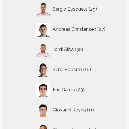
29
Sergio Busquets
29
producten
27
Andreas Christensen
27
producten
30
Jordi Alba
30
producten
16
Sergi Roberto
16
producten
23
Eric Garcia
23
producten
11
Giovanni Reyna
11
producten
14