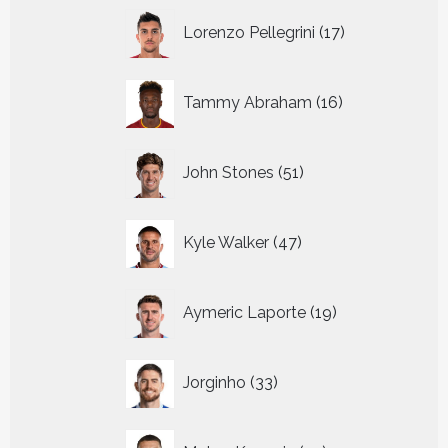
17
Lorenzo Pellegrini
17
producten
16
Tammy Abraham
16
producten
51
John Stones
51
producten
47
Kyle Walker
47
producten
19
Aymeric Laporte
19
producten
33
Jorginho
33
producten
25