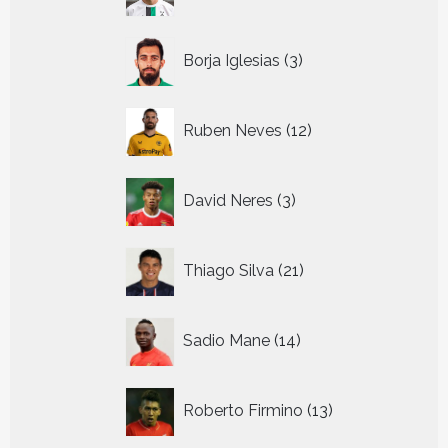
producten
3
Borja Iglesias
3
producten
12
Ruben Neves
12
producten
3
David Neres
3
producten
21
Thiago Silva
21
producten
14
Sadio Mane
14
producten
13
Roberto Firmino
13
producten