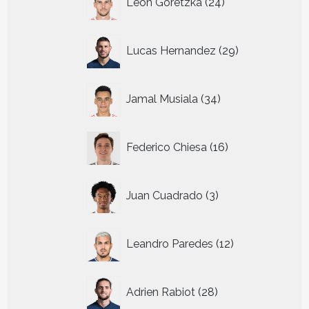
Leon Goretzka
24
producten
29
Lucas Hernandez
29
producten
34
Jamal Musiala
34
producten
16
Federico Chiesa
16
producten
3
Juan Cuadrado
3
producten
12
Leandro Paredes
12
producten
28
Adrien Rabiot
28
producten