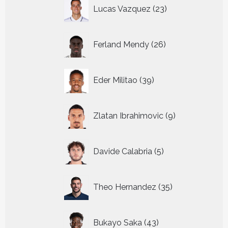
23
Lucas Vazquez
23
producten
26
Ferland Mendy
26
producten
39
Eder Militao
39
producten
9
Zlatan Ibrahimovic
9
producten
5
Davide Calabria
5
producten
35
Theo Hernandez
35
producten
43
Bukayo Saka
43