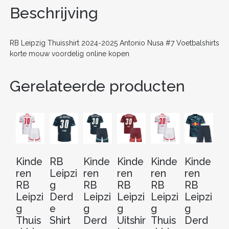
o
n
Beschrijving
o
k
RB Leipzig Thuisshirt 2024-2025 Antonio Nusa #7 Voetbalshirts
korte mouw voordelig online kopen
Gerelateerde producten
Kinde
RB
Kinde
Kinde
Kinde
Kinde
Ki
ren
Leipzi
ren
ren
ren
ren
re
RB
g
RB
RB
RB
RB
R
Leipzi
Derd
Leipzi
Leipzi
Leipzi
Leipzi
Le
g
e
g
g
g
g
g
Thuis
Shirt
Derd
Uitshir
Thuis
Derd
Ui