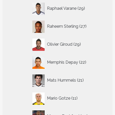
29
Raphael Varane
29
producten
27
Raheem Sterling
27
producten
29
Olivier Giroud
29
producten
22
Memphis Depay
22
producten
21
Mats Hummels
21
producten
11
Mario Gotze
11
producten
45