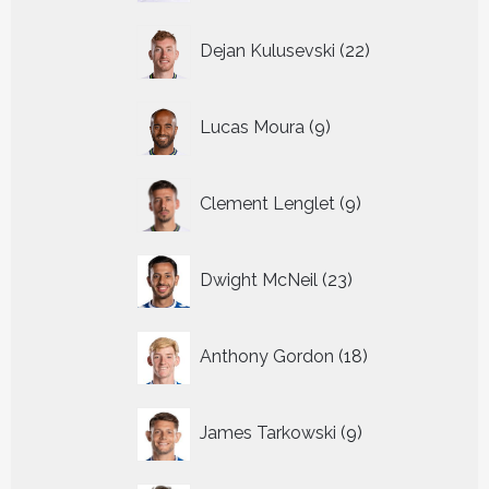
22
Dejan Kulusevski
22
producten
9
Lucas Moura
9
producten
9
Clement Lenglet
9
producten
23
Dwight McNeil
23
producten
18
Anthony Gordon
18
producten
9
James Tarkowski
9
producten