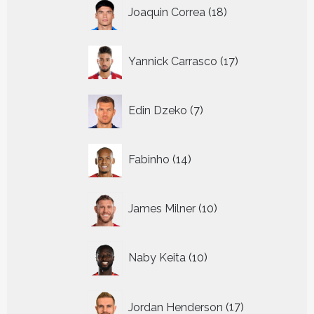
18
Joaquin Correa
18
producten
17
Yannick Carrasco
17
producten
7
Edin Dzeko
7
producten
14
Fabinho
14
producten
10
James Milner
10
producten
10
Naby Keita
10
producten
17
Jordan Henderson
17