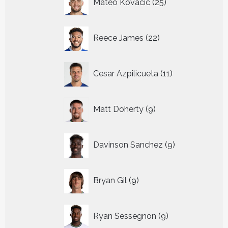
Mateo Kovacic
25
producten
22
Reece James
22
producten
11
Cesar Azpilicueta
11
producten
9
Matt Doherty
9
producten
9
Davinson Sanchez
9
producten
9
Bryan Gil
9
producten
9
Ryan Sessegnon
9
producten