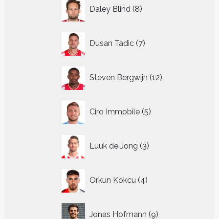
8
Daley Blind
8
producten
7
Dusan Tadic
7
producten
12
Steven Bergwijn
12
producten
5
Ciro Immobile
5
producten
3
Luuk de Jong
3
producten
4
Orkun Kokcu
4
producten
9
Jonas Hofmann
9