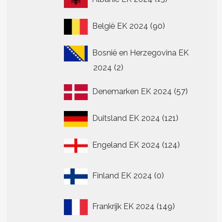
producten
90
België EK 2024
90
producten
Bosnië en Herzegovina EK
2
2024
2
producten
57
Denemarken EK 2024
57
producte
121
Duitsland EK 2024
121
producten
124
Engeland EK 2024
124
producten
0
t
Finland EK 2024
0
producten
re
149
.
Frankrijk EK 2024
149
producten