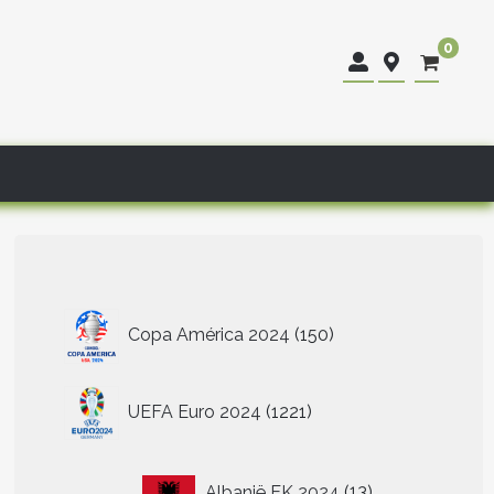
0
150
Copa América 2024
150
producten
1221
UEFA Euro 2024
1221
producten
13
Albanië EK 2024
13