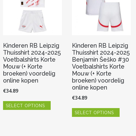
Kinderen RB Leipzig
Kinderen RB Leipzig
Thuisshirt 2024-2025
Thuisshirt 2024-2025
Voetbalshirts Korte
Benjamin Šeško #30
Mouw (+ Korte
Voetbalshirts Korte
broeken) voordelig
Mouw (+ Korte
online kopen
broeken) voordelig
online kopen
€
34.89
€
34.89
Dit
SELECT OPTIONS
product
Dit
heeft
SELECT OPTIONS
product
meerdere
heeft
variaties.
meerde
Deze
variaties.