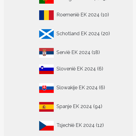
producten
10
Roemenië EK 2024
10
producten
t
20
Schotland EK 2024
20
producten
re
.
18
Servië EK 2024
18
producten
6
Slovenië EK 2024
6
n
producten
n
6
Slowakije EK 2024
6
producten
tpagina
94
Spanje EK 2024
94
producten
12
Tsjechië EK 2024
12
producten