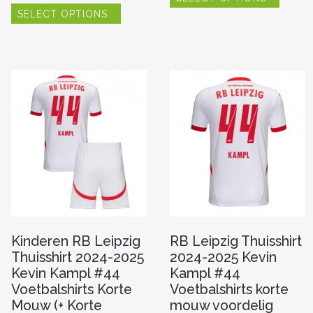
Dit
heeft
SELECT OPTIONS
product
re
meerde
heeft
variaties
meerdere
Deze
variaties.
optie
Deze
kan
optie
n
gekoze
kan
worde
gekozen
op
worden
de
op
pagina
produc
de
productpagina
Kinderen RB Leipzig
RB Leipzig Thuisshirt
Thuisshirt 2024-2025
2024-2025 Kevin
Kevin Kampl #44
Kampl #44
Voetbalshirts Korte
Voetbalshirts korte
Mouw (+ Korte
mouw voordelig