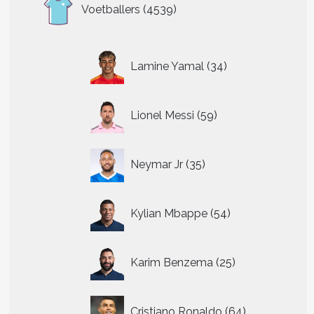
4539
Voetballers
4539
producten
34
Lamine Yamal
34
producten
59
Lionel Messi
59
producten
35
Neymar Jr
35
producten
54
Kylian Mbappe
54
producten
25
Karim Benzema
25
producten
64
Cristiano Ronaldo
64