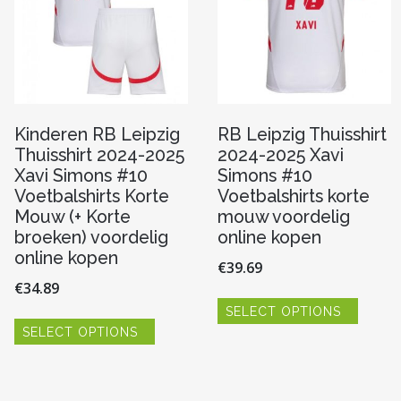
Kinderen RB Leipzig
RB Leipzig Thuisshirt
Thuisshirt 2024-2025
2024-2025 Xavi
Xavi Simons #10
Simons #10
Voetbalshirts Korte
Voetbalshirts korte
Mouw (+ Korte
mouw voordelig
broeken) voordelig
online kopen
online kopen
€
39.69
€
34.89
Dit
SELECT OPTIONS
produc
Dit
heeft
SELECT OPTIONS
product
meerde
heeft
variaties
re
meerdere
Deze
variaties.