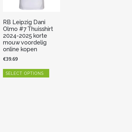
RB Leipzig Dani
Olmo #7 Thuisshirt
2024-2025 korte
mouw voordelig
online kopen
€
39.69
Dit
SELECT OPTIONS
product
heeft
meerdere
variaties.
Deze
optie
kan
gekozen
worden
op