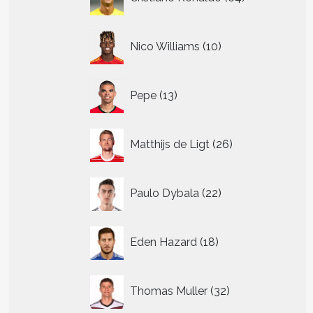
producten
10
Nico Williams
10
producten
13
Pepe
13
producten
26
Matthijs de Ligt
26
producten
22
Paulo Dybala
22
producten
18
Eden Hazard
18
producten
32
Thomas Muller
32
producten