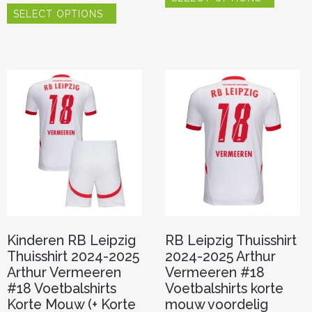
Dit
heeft
SELECT OPTIONS
product
meerde
heeft
variaties.
meerdere
Deze
variaties.
optie
Deze
kan
optie
gekoze
kan
worden
gekozen
op
worden
de
op
product
de
productpagina
Kinderen RB Leipzig
RB Leipzig Thuisshirt
Thuisshirt 2024-2025
2024-2025 Arthur
Arthur Vermeeren
Vermeeren #18
#18 Voetbalshirts
Voetbalshirts korte
Korte Mouw (+ Korte
mouw voordelig