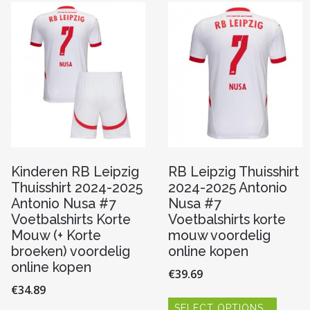
optie
Deze
kan
optie
gekoze
kan
worde
n
gekozen
op
worden
de
op
produc
de
pagina
productpagina
Kinderen RB Leipzig
RB Leipzig Thuisshirt
Thuisshirt 2024-2025
2024-2025 Antonio
Antonio Nusa #7
Nusa #7
Voetbalshirts Korte
Voetbalshirts korte
Mouw (+ Korte
mouw voordelig
broeken) voordelig
online kopen
online kopen
€
39.69
€
34.89
Dit
SELECT OPTIONS
produc