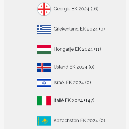
16
Georgië EK 2024
16
producten
n
n
0
Griekenland EK 2024
0
producten
tpagina
11
Hongarije EK 2024
11
producten
0
IJsland EK 2024
0
producten
0
Israël EK 2024
0
producten
147
Italië EK 2024
147
producten
0
Kazachstan EK 2024
0
producten
t