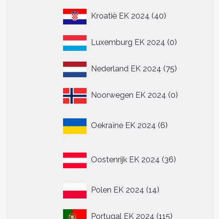
40
Kroatië EK 2024
40
re
producten
.
0
Luxemburg EK 2024
0
producten
75
Nederland EK 2024
75
n
producten
n
0
Noorwegen EK 2024
0
producten
tpagina
6
Oekraïne EK 2024
6
producten
36
Oostenrijk EK 2024
36
producten
14
Polen EK 2024
14
producten
115
Portugal EK 2024
115