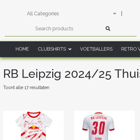
Skip
to
|
content
HOME
CLUBSHIRTS
VOETBALLERS
RETRO 
RB Leipzig 2024/25 Thu
Gesorteerd
Toont alle 17 resultaten
op
nieuwste