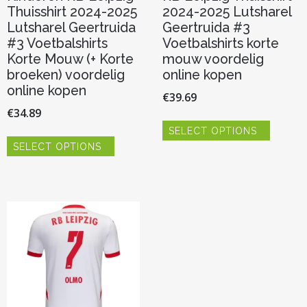
Thuisshirt 2024-2025
2024-2025 Lutsharel
Lutsharel Geertruida
Geertruida #3
#3 Voetbalshirts
Voetbalshirts korte
Korte Mouw (+ Korte
mouw voordelig
broeken) voordelig
online kopen
online kopen
€
39.69
€
34.89
Dit
SELECT OPTIONS
product
Dit
heeft
SELECT OPTIONS
product
meerde
heeft
variaties.
meerdere
Deze
variaties.
optie
Deze
kan
optie
gekoze
kan
worden
gekozen
op
worden
de
op
product
de
productpagina