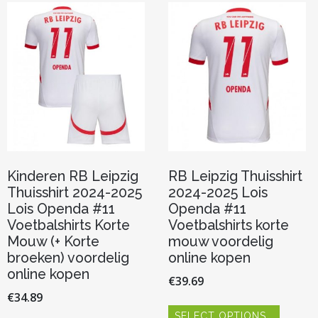
optie
Deze
kan
optie
gekozen
kan
worden
gekoze
op
worden
de
op
productpagina
de
product
Kinderen RB Leipzig
RB Leipzig Thuisshirt
Thuisshirt 2024-2025
2024-2025 Lois
Lois Openda #11
Openda #11
Voetbalshirts Korte
Voetbalshirts korte
Mouw (+ Korte
mouw voordelig
broeken) voordelig
online kopen
online kopen
€
39.69
€
34.89
Dit
SELECT OPTIONS
product