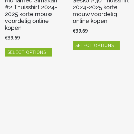
Mohamed Simakan
Šeško #30 Thuisshirt
#2 Thuisshirt 2024-
2024-2025 korte
2025 korte mouw
mouw voordelig
voordelig online
online kopen
kopen
€
39.69
€
39.69
Dit
SELECT OPTIONS
produc
Dit
heeft
SELECT OPTIONS
product
meerde
heeft
variaties
meerdere
re
Deze
variaties.
optie
Deze
kan
optie
gekoze
kan
worde
gekozen
n
op
worden
de
op
produc
de
productpagina
pagina