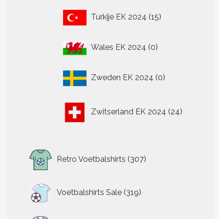
15
Turkije EK 2024
15
producten
0
Wales EK 2024
0
producten
0
t
Zweden EK 2024
0
producten
re
24
.
Zwitserland EK 2024
24
producten
n
307
n
Retro Voetbalshirts
307
producten
319
tpagina
Voetbalshirts Sale
319
producten