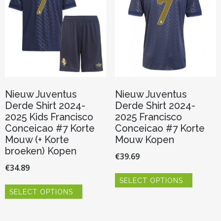
gekozen
gekozen
worden
worden
op
op
de
de
productpagina
productp
Nieuw Juventus
Nieuw Juventus
Derde Shirt 2024-
Derde Shirt 2024-
2025 Kids Francisco
2025 Francisco
Conceicao #7 Korte
Conceicao #7 Korte
Mouw (+ Korte
Mouw Kopen
broeken) Kopen
€
39.69
€
34.89
Dit
SELECT OPTIONS
product
Dit
heeft
SELECT OPTIONS
product
meerder
heeft
variaties.
meerdere