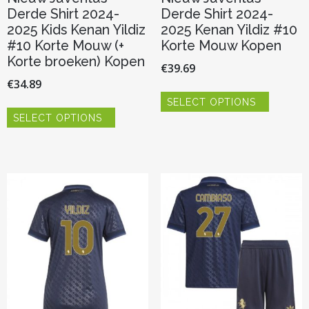
Derde Shirt 2024-
Derde Shirt 2024-
2025 Kids Kenan Yildiz
2025 Kenan Yildiz #10
#10 Korte Mouw (+
Korte Mouw Kopen
Korte broeken) Kopen
€
39.69
€
34.89
Dit
SELECT OPTIONS
product
Dit
heeft
SELECT OPTIONS
product
meerder
heeft
variaties.
meerdere
Deze
variaties.
optie
Deze
kan
optie
gekozen
kan
worden
gekozen
op
worden
de
op
productp
de
productpagina