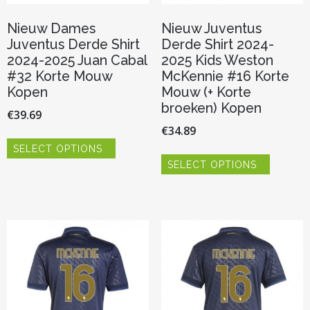
Nieuw Dames
Nieuw Juventus
Juventus Derde Shirt
Derde Shirt 2024-
2024-2025 Juan Cabal
2025 Kids Weston
#32 Korte Mouw
McKennie #16 Korte
Kopen
Mouw (+ Korte
broeken) Kopen
€
39.69
€
34.89
Dit
SELECT OPTIONS
product
Dit
heeft
SELECT OPTIONS
product
meerdere
heeft
variaties.
meerder
Deze
variaties.
optie
Deze
kan
optie
gekozen
kan
worden
gekozen
op
worden
de
op
productpagina