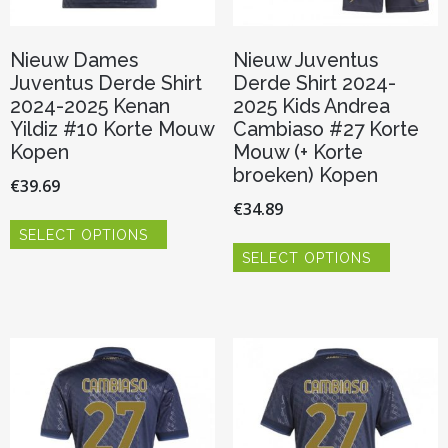
Nieuw Dames
Nieuw Juventus
Juventus Derde Shirt
Derde Shirt 2024-
2024-2025 Kenan
2025 Kids Andrea
Yildiz #10 Korte Mouw
Cambiaso #27 Korte
Kopen
Mouw (+ Korte
broeken) Kopen
€
39.69
€
34.89
Dit
SELECT OPTIONS
product
Dit
heeft
SELECT OPTIONS
product
meerdere
heeft
variaties.
meerder
Deze
variaties.
optie
Deze
kan
optie
gekozen
kan
worden
gekozen
op
worden
de