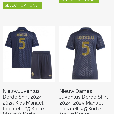
Dit
heeft
SELECT OPTIONS
product
meerder
heeft
variaties.
meerdere
Deze
variaties.
optie
Deze
kan
optie
gekozen
kan
worden
gekozen
op
worden
de
op
productp
de
productpagina
Nieuw Juventus
Nieuw Dames
Derde Shirt 2024-
Juventus Derde Shirt
2025 Kids Manuel
2024-2025 Manuel
Locatelli #5 Korte
Locatelli #5 Korte