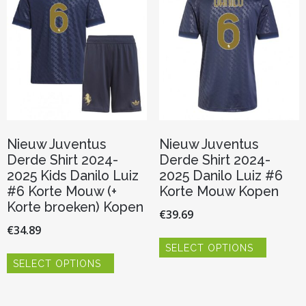
kan
kan
gekozen
gekozen
worden
worden
op
op
de
de
productpagina
productp
Nieuw Juventus
Nieuw Juventus
Derde Shirt 2024-
Derde Shirt 2024-
2025 Kids Danilo Luiz
2025 Danilo Luiz #6
#6 Korte Mouw (+
Korte Mouw Kopen
Korte broeken) Kopen
€
39.69
€
34.89
Dit
SELECT OPTIONS
product
Dit
heeft
SELECT OPTIONS
product
meerder
heeft
variaties.
meerdere
Deze