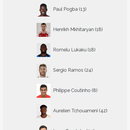
13
Paul Pogba
13
producten
18
Henrikh Mkhitaryan
18
producten
18
Romelu Lukaku
18
producten
24
Sergio Ramos
24
producten
8
Philippe Coutinho
8
producten
42
Aurelien Tchouameni
42
producten
24