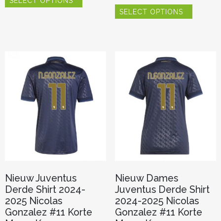
SELECT OPTIONS
product
Dit
heeft
SELECT OPTIONS
product
meerdere
heeft
variaties.
meerder
Deze
variaties.
optie
Deze
kan
optie
gekozen
kan
worden
gekozen
op
worden
de
op
productpagina
de
productp
Nieuw Juventus
Nieuw Dames
Derde Shirt 2024-
Juventus Derde Shirt
2025 Nicolas
2024-2025 Nicolas
Gonzalez #11 Korte
Gonzalez #11 Korte