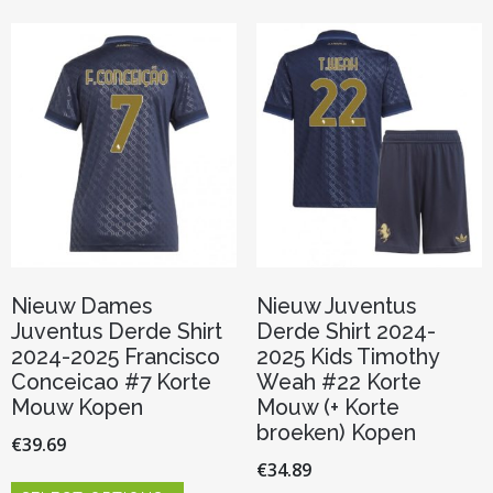
Deze
variaties.
optie
Deze
kan
optie
gekozen
kan
worden
gekozen
op
worden
de
op
productp
de
productpagina
Nieuw Dames
Nieuw Juventus
Juventus Derde Shirt
Derde Shirt 2024-
2024-2025 Francisco
2025 Kids Timothy
Conceicao #7 Korte
Weah #22 Korte
Mouw Kopen
Mouw (+ Korte
broeken) Kopen
€
39.69
€
34.89
Dit