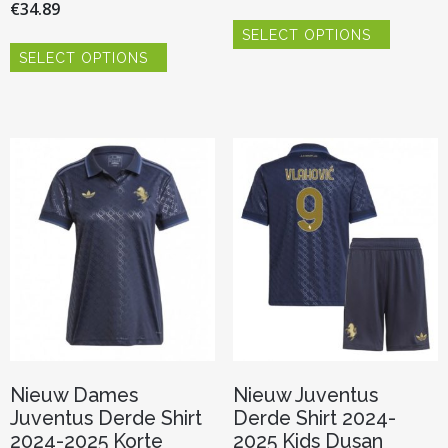
€
34.89
Dit
SELECT OPTIONS
product
Dit
heeft
SELECT OPTIONS
product
meerder
heeft
variaties.
meerdere
Deze
variaties.
optie
Deze
kan
optie
gekozen
kan
worden
gekozen
op
worden
de
op
productp
de
productpagina
Nieuw Dames
Nieuw Juventus
Juventus Derde Shirt
Derde Shirt 2024-
2024-2025 Korte
2025 Kids Dusan