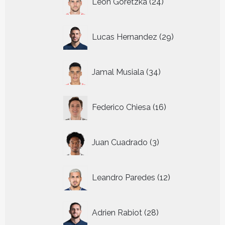
Leon Goretzka
24
producten
29
Lucas Hernandez
29
producten
34
Jamal Musiala
34
producten
16
Federico Chiesa
16
producten
3
Juan Cuadrado
3
producten
12
Leandro Paredes
12
producten
28
Adrien Rabiot
28
producten