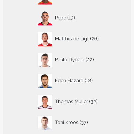
producten
13
Pepe
13
producten
26
Matthijs de Ligt
26
producten
22
Paulo Dybala
22
producten
18
Eden Hazard
18
producten
32
Thomas Muller
32
producten
37
Toni Kroos
37
producten