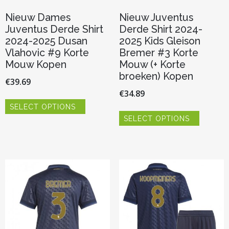
Nieuw Dames
Nieuw Juventus
Juventus Derde Shirt
Derde Shirt 2024-
2024-2025 Dusan
2025 Kids Gleison
Vlahovic #9 Korte
Bremer #3 Korte
Mouw Kopen
Mouw (+ Korte
broeken) Kopen
€
39.69
€
34.89
Dit
SELECT OPTIONS
product
Dit
heeft
SELECT OPTIONS
product
meerdere
heeft
variaties.
meerder
Deze
variaties.
optie
Deze
kan
optie
gekozen
kan
worden
gekozen
op
worden
de
op
productpagina
de