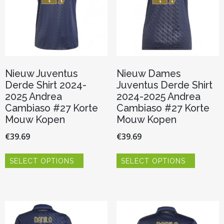
op
productpagina
de
productp
Nieuw Juventus
Nieuw Dames
Derde Shirt 2024-
Juventus Derde Shirt
2025 Andrea
2024-2025 Andrea
Cambiaso #27 Korte
Cambiaso #27 Korte
Mouw Kopen
Mouw Kopen
€
39.69
€
39.69
Dit
Dit
SELECT OPTIONS
SELECT OPTIONS
product
product
heeft
heeft
meerdere
meerder
variaties.
variaties.
Deze
Deze
optie
optie