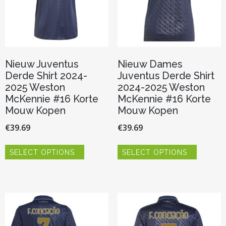
de
productp
Nieuw Juventus
Nieuw Dames
Derde Shirt 2024-
Juventus Derde Shirt
2025 Weston
2024-2025 Weston
McKennie #16 Korte
McKennie #16 Korte
Mouw Kopen
Mouw Kopen
€
39.69
€
39.69
Dit
Dit
SELECT OPTIONS
SELECT OPTIONS
product
product
heeft
heeft
meerdere
meerder
variaties.
variaties.
Deze
Deze
optie
optie
kan
kan