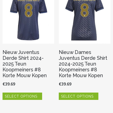
worden
gekozen
op
worden
de
op
productpagina
de
productp
Nieuw Juventus
Nieuw Dames
Derde Shirt 2024-
Juventus Derde Shirt
2025 Teun
2024-2025 Teun
Koopmeiners #8
Koopmeiners #8
Korte Mouw Kopen
Korte Mouw Kopen
€
39.69
€
39.69
Dit
Dit
SELECT OPTIONS
SELECT OPTIONS
product
product
heeft
heeft
meerdere
meerder
variaties.
variaties.