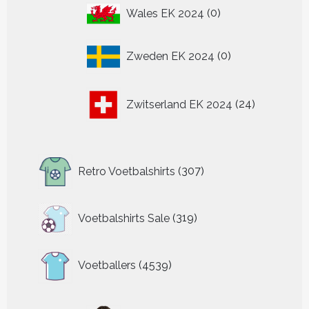
0
Wales EK 2024
0
producten
0
Zweden EK 2024
0
producten
24
Zwitserland EK 2024
24
producten
307
Retro Voetbalshirts
307
producten
319
Voetbalshirts Sale
319
producten
4539
Voetballers
4539
producten