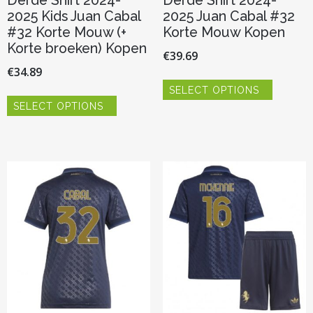
Derde Shirt 2024-
Derde Shirt 2024-
2025 Kids Juan Cabal
2025 Juan Cabal #32
#32 Korte Mouw (+
Korte Mouw Kopen
Korte broeken) Kopen
€
39.69
€
34.89
Dit
SELECT OPTIONS
product
Dit
heeft
SELECT OPTIONS
product
meerder
heeft
variaties.
meerdere
Deze
variaties.
optie
Deze
kan
optie
gekozen
kan
worden
gekozen
op
worden
de
op
productp
de
productpagina