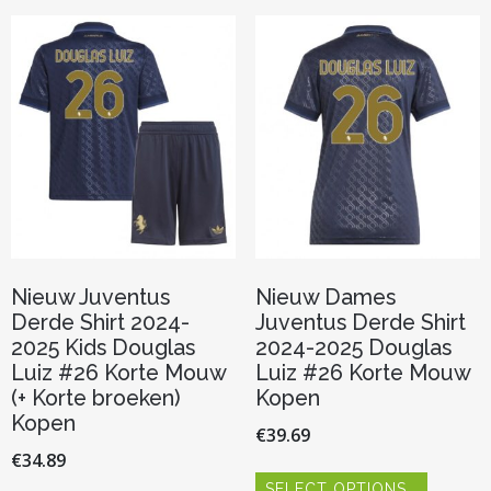
Deze
Deze
optie
optie
kan
kan
gekozen
gekozen
worden
worden
op
op
de
de
productpagina
productp
Nieuw Juventus
Nieuw Dames
Derde Shirt 2024-
Juventus Derde Shirt
2025 Kids Douglas
2024-2025 Douglas
Luiz #26 Korte Mouw
Luiz #26 Korte Mouw
(+ Korte broeken)
Kopen
Kopen
€
39.69
€
34.89
Dit
SELECT OPTIONS
product