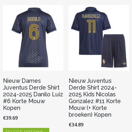
variaties.
optie
Deze
kan
optie
gekozen
kan
worden
gekozen
op
worden
de
op
productp
de
productpagina
Nieuw Dames
Nieuw Juventus
Juventus Derde Shirt
Derde Shirt 2024-
2024-2025 Danilo Luiz
2025 Kids Nicolas
#6 Korte Mouw
Gonzalez #11 Korte
Kopen
Mouw (+ Korte
broeken) Kopen
€
39.69
€
34.89
Dit