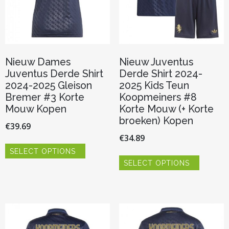
productp
Nieuw Dames
Nieuw Juventus
Juventus Derde Shirt
Derde Shirt 2024-
2024-2025 Gleison
2025 Kids Teun
Bremer #3 Korte
Koopmeiners #8
Mouw Kopen
Korte Mouw (+ Korte
broeken) Kopen
€
39.69
€
34.89
Dit
SELECT OPTIONS
product
Dit
heeft
SELECT OPTIONS
product
meerdere
heeft
variaties.
meerder
Deze
variaties.
optie
Deze
kan
optie
gekozen
kan