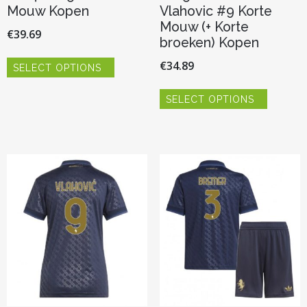
Mouw Kopen
Vlahovic #9 Korte
Mouw (+ Korte
€
39.69
broeken) Kopen
Dit
€
34.89
SELECT OPTIONS
product
heeft
Dit
meerdere
SELECT OPTIONS
product
variaties.
heeft
Deze
meerder
optie
variaties.
kan
Deze
gekozen
optie
worden
kan
op
gekozen
de
worden
productpagina
op
de
productp