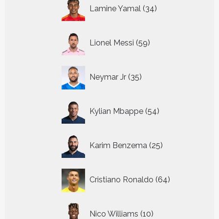
34
Lamine Yamal
34
producten
59
Lionel Messi
59
producten
35
Neymar Jr
35
producten
54
Kylian Mbappe
54
producten
25
Karim Benzema
25
producten
64
Cristiano Ronaldo
64
producten
10
Nico Williams
10