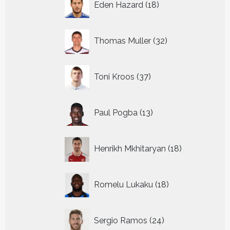
Eden Hazard
18
producten
32
Thomas Muller
32
producten
37
Toni Kroos
37
producten
13
Paul Pogba
13
producten
18
Henrikh Mkhitaryan
18
producten
18
Romelu Lukaku
18
producten
24
Sergio Ramos
24
producten