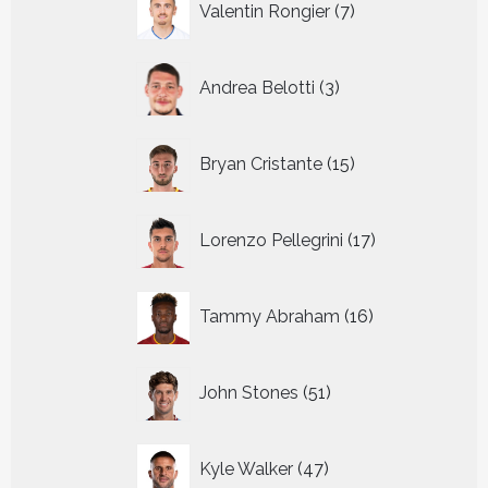
Valentin Rongier
7
producten
3
Andrea Belotti
3
producten
15
Bryan Cristante
15
producten
17
Lorenzo Pellegrini
17
producten
16
Tammy Abraham
16
producten
51
John Stones
51
producten
47
Kyle Walker
47
producten