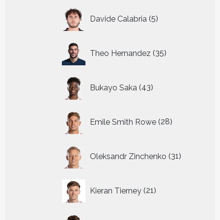
5
Davide Calabria
5
producten
35
Theo Hernandez
35
producten
43
Bukayo Saka
43
producten
28
Emile Smith Rowe
28
producten
31
Oleksandr Zinchenko
31
producten
21
Kieran Tierney
21
producten
31