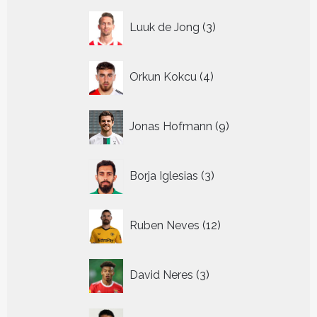
3
Luuk de Jong
3
producten
4
Orkun Kokcu
4
producten
9
Jonas Hofmann
9
producten
3
Borja Iglesias
3
producten
12
Ruben Neves
12
producten
3
David Neres
3
producten
21