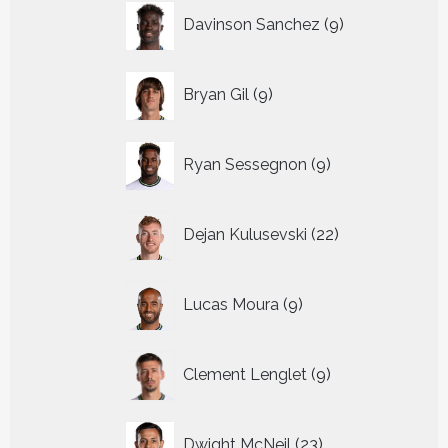
9
Davinson Sanchez
9
producten
9
Bryan Gil
9
producten
9
Ryan Sessegnon
9
producten
22
Dejan Kulusevski
22
producten
9
Lucas Moura
9
producten
9
Clement Lenglet
9
producten
23
Dwight McNeil
23