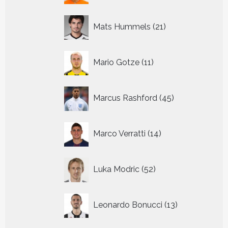
21
Mats Hummels
21
producten
11
Mario Gotze
11
producten
45
Marcus Rashford
45
producten
14
Marco Verratti
14
producten
52
Luka Modric
52
producten
13
Leonardo Bonucci
13
producten