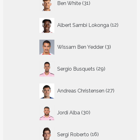
Ben White
31
producten
12
Albert Sambi Lokonga
12
producte
3
Wissam Ben Yedder
3
producten
29
Sergio Busquets
29
producten
27
Andreas Christensen
27
producten
30
Jordi Alba
30
producten
16
Sergi Roberto
16
producten