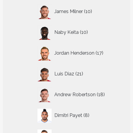
10
James Milner
10
producten
10
Naby Keita
10
producten
17
Jordan Henderson
17
producten
21
Luis Diaz
21
producten
18
Andrew Robertson
18
producten
8
Dimitri Payet
8
producten
7