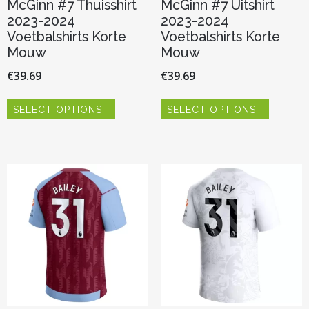
McGinn #7 Thuisshirt
McGinn #7 Uitshirt
2023-2024
2023-2024
Voetbalshirts Korte
Voetbalshirts Korte
Mouw
Mouw
€
39.69
€
39.69
Dit
Dit
SELECT OPTIONS
SELECT OPTIONS
product
product
heeft
heeft
meerdere
meerder
variaties.
variaties.
Deze
Deze
optie
optie
kan
kan
gekozen
gekozen
worden
worden
op
op
de
de
productpagina
productp