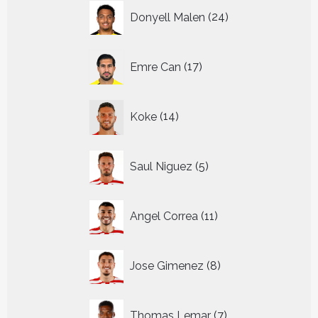
24
Donyell Malen
24
producten
17
Emre Can
17
producten
14
Koke
14
producten
5
Saul Niguez
5
producten
11
Angel Correa
11
producten
8
Jose Gimenez
8
producten
7
Thomas Lemar
7