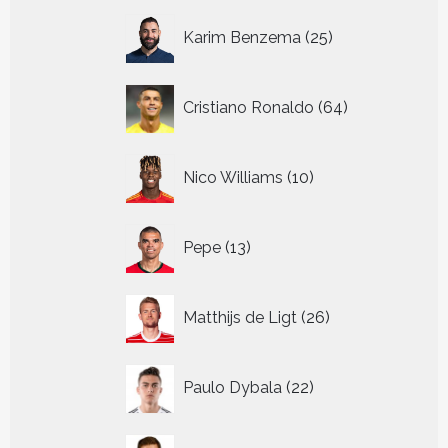
25
Karim Benzema
25
producten
64
Cristiano Ronaldo
64
producten
10
Nico Williams
10
producten
13
Pepe
13
producten
26
Matthijs de Ligt
26
producten
22
Paulo Dybala
22
producten
18