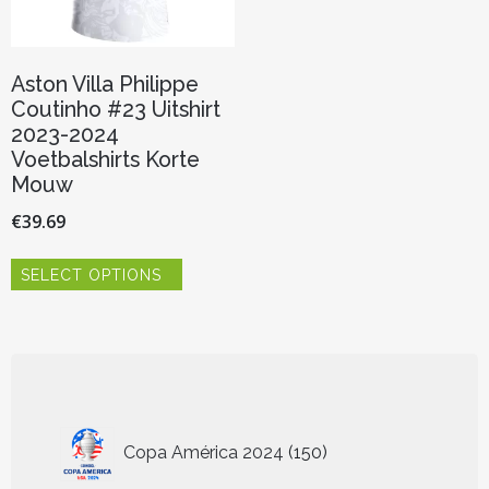
Aston Villa Philippe
Coutinho #23 Uitshirt
2023-2024
Voetbalshirts Korte
Mouw
€
39.69
Dit
SELECT OPTIONS
product
heeft
meerdere
variaties.
Deze
optie
kan
150
gekozen
Copa América 2024
150
worden
producten
op