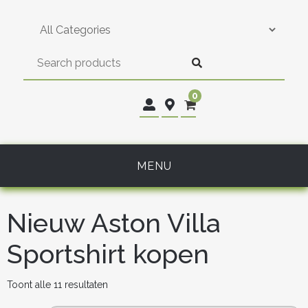
Skip
to
content
0
MENU
Nieuw Aston Villa
Sportshirt kopen
Gesorteerd
Toont alle 11 resultaten
op