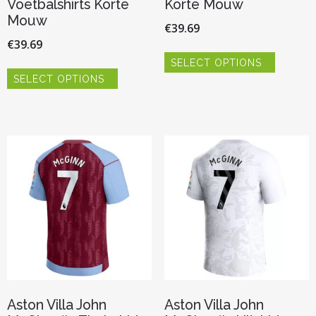
Voetbalshirts Korte
Korte Mouw
Mouw
€
39.69
€
39.69
Dit
SELECT OPTIONS
product
Dit
heeft
SELECT OPTIONS
product
meerder
heeft
variaties.
meerdere
Deze
variaties.
optie
Deze
kan
optie
gekozen
kan
worden
gekozen
op
worden
de
op
productp
de
productpagina
Aston Villa John
Aston Villa John