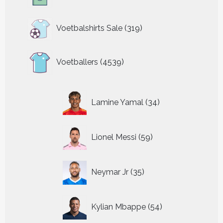
319
Voetbalshirts Sale
319
producten
4539
Voetballers
4539
producten
34
Lamine Yamal
34
producten
59
Lionel Messi
59
producten
35
Neymar Jr
35
producten
54
Kylian Mbappe
54
producten