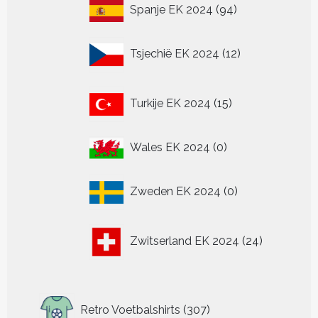
94
Spanje EK 2024
94
producten
12
Tsjechië EK 2024
12
producten
15
Turkije EK 2024
15
producten
0
Wales EK 2024
0
producten
0
Zweden EK 2024
0
producten
24
Zwitserland EK 2024
24
producten
307
Retro Voetbalshirts
307
producten