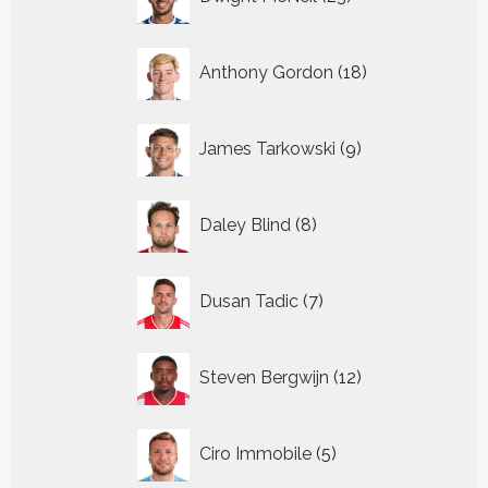
producten
18
Anthony Gordon
18
producten
9
James Tarkowski
9
producten
8
Daley Blind
8
producten
7
Dusan Tadic
7
producten
12
Steven Bergwijn
12
producten
5
Ciro Immobile
5
producten