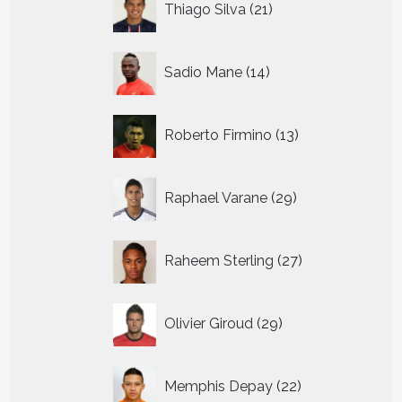
Thiago Silva
21
producten
14
Sadio Mane
14
producten
13
Roberto Firmino
13
producten
29
Raphael Varane
29
producten
27
Raheem Sterling
27
producten
29
Olivier Giroud
29
producten
22
Memphis Depay
22
producten