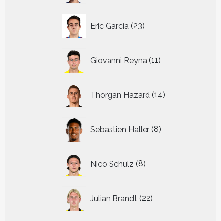
23
Eric Garcia
23
producten
11
Giovanni Reyna
11
producten
14
Thorgan Hazard
14
producten
8
Sebastien Haller
8
producten
8
Nico Schulz
8
producten
22
Julian Brandt
22
producten