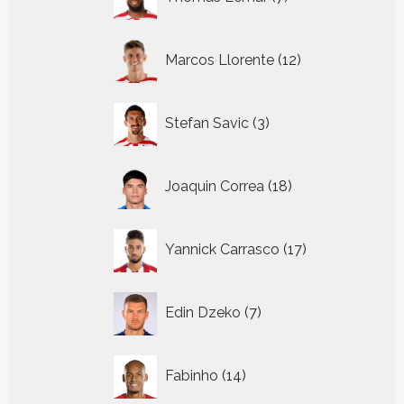
producten
12
Marcos Llorente
12
producten
3
Stefan Savic
3
producten
18
Joaquin Correa
18
producten
17
Yannick Carrasco
17
producten
7
Edin Dzeko
7
producten
14
Fabinho
14
producten