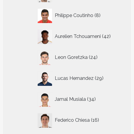
8
Philippe Coutinho
8
producten
42
Aurelien Tchouameni
42
producten
24
Leon Goretzka
24
producten
29
Lucas Hernandez
29
producten
34
Jamal Musiala
34
producten
16
Federico Chiesa
16
producten