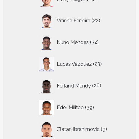
producten
22
Vitinha Ferreira
22
producten
32
Nuno Mendes
32
producten
23
Lucas Vazquez
23
producten
26
Ferland Mendy
26
producten
39
Eder Militao
39
producten
9
Zlatan Ibrahimovic
9
producten