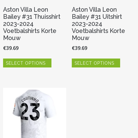
Aston Villa Leon
Aston Villa Leon
Bailey #31 Thuisshirt
Bailey #31 Uitshirt
2023-2024
2023-2024
Voetbalshirts Korte
Voetbalshirts Korte
Mouw
Mouw
€
39.69
€
39.69
Dit
Dit
SELECT OPTIONS
SELECT OPTIONS
product
product
heeft
heeft
meerdere
meerder
variaties.
variaties.
Deze
Deze
optie
optie
kan
kan
gekozen
gekozen
worden
worden
op
op
de
de
productpagina
productp