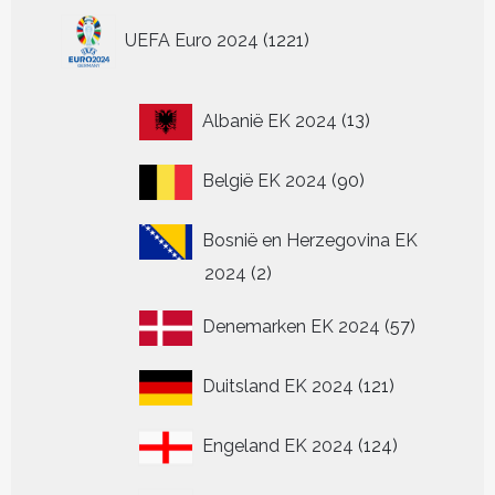
de
1221
UEFA Euro 2024
1221
productpagina
producten
13
Albanië EK 2024
13
producten
90
België EK 2024
90
producten
Bosnië en Herzegovina EK
2
2024
2
producten
57
Denemarken EK 2024
57
producten
121
Duitsland EK 2024
121
producten
124
Engeland EK 2024
124
producten