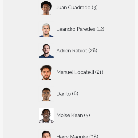
3
Juan Cuadrado
3
producten
12
Leandro Paredes
12
producten
28
Adrien Rabiot
28
producten
21
Manuel Locatelli
21
producten
6
Danilo
6
producten
5
Moise Kean
5
producten
38
Harry Maguire
38