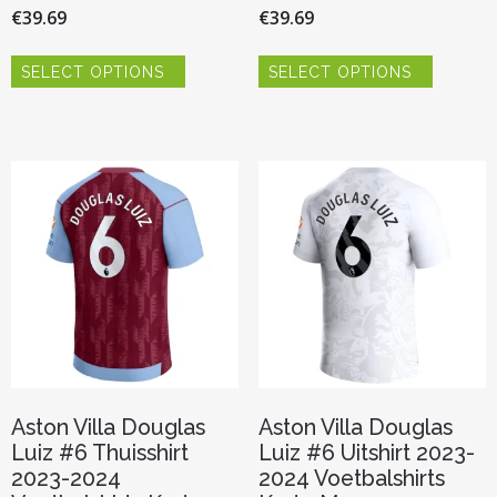
€
39.69
€
39.69
Dit
Dit
SELECT OPTIONS
SELECT OPTIONS
product
product
heeft
heeft
meerdere
meerder
variaties.
variaties.
Deze
Deze
optie
optie
kan
kan
gekozen
gekozen
worden
worden
op
op
de
de
productpagina
productp
Aston Villa Douglas
Aston Villa Douglas
Luiz #6 Thuisshirt
Luiz #6 Uitshirt 2023-
2023-2024
2024 Voetbalshirts