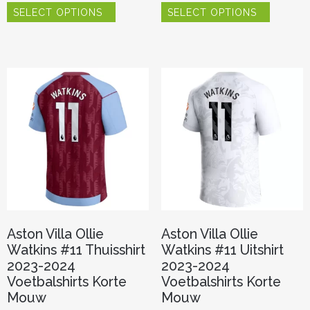
SELECT OPTIONS
SELECT OPTIONS
product
product
heeft
heeft
meerdere
meerder
variaties.
variaties.
Deze
Deze
optie
optie
kan
kan
gekozen
gekozen
worden
worden
op
op
de
de
productpagina
productp
Aston Villa Ollie
Aston Villa Ollie
Watkins #11 Thuisshirt
Watkins #11 Uitshirt
2023-2024
2023-2024
Voetbalshirts Korte
Voetbalshirts Korte
Mouw
Mouw