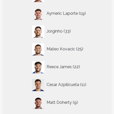
19
Aymeric Laporte
19
producten
33
Jorginho
33
producten
25
Mateo Kovacic
25
producten
22
Reece James
22
producten
11
Cesar Azpilicueta
11
producten
9
Matt Doherty
9
producten