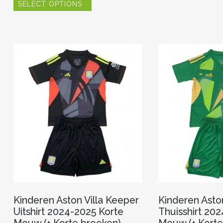
SELECT OPTIONS
product
heeft
meerdere
variaties.
Deze
optie
kan
gekozen
worden
op
de
productpagina
Kinderen Aston Villa Keeper
Kinderen Asto
Uitshirt 2024-2025 Korte
Thuisshirt 20