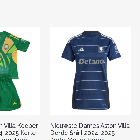
meerdere
meerdere
variaties.
variaties.
Deze
Deze
optie
optie
kan
kan
gekozen
gekozen
worden
worden
op
op
de
de
productpagina
productpagina
n Villa Keeper
Nieuwste Dames Aston Villa
24-2025 Korte
Derde Shirt 2024-2025