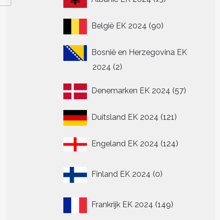
producten
90
België EK 2024
90
producten
Bosnië en Herzegovina EK
2
2024
2
producten
57
Denemarken EK 2024
57
producte
121
Duitsland EK 2024
121
producten
124
Engeland EK 2024
124
producten
0
Finland EK 2024
0
producten
149
Frankrijk EK 2024
149
producten