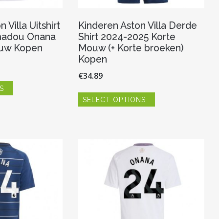
 Villa Uitshirt
Kinderen Aston Villa Derde
madou Onana
Shirt 2024-2025 Korte
uw Kopen
Mouw (+ Korte broeken)
Kopen
€
34.89
Dit
S
product
Dit
heeft
SELECT OPTIONS
product
meerdere
heeft
variaties.
meerdere
Deze
variaties.
optie
Deze
kan
optie
gekozen
kan
worden
gekozen
op
worden
de
op
productpagina
de
productpagina