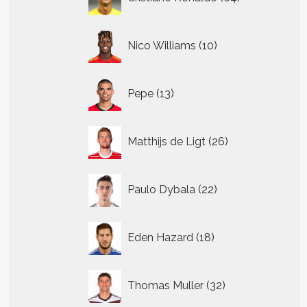
producten
10
Nico Williams
10
producten
13
Pepe
13
producten
26
Matthijs de Ligt
26
producten
22
Paulo Dybala
22
producten
18
Eden Hazard
18
producten
32
Thomas Muller
32
producten