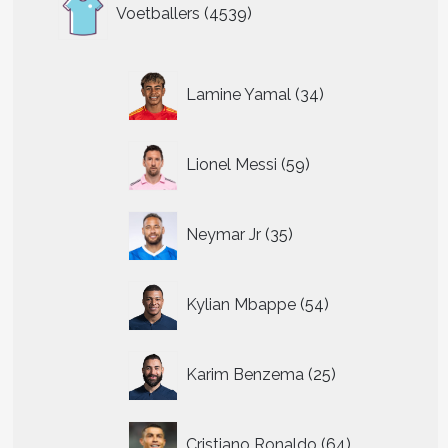
4539
Voetballers
4539
producten
34
Lamine Yamal
34
producten
59
Lionel Messi
59
producten
35
Neymar Jr
35
producten
54
Kylian Mbappe
54
producten
25
Karim Benzema
25
producten
64
Cristiano Ronaldo
64