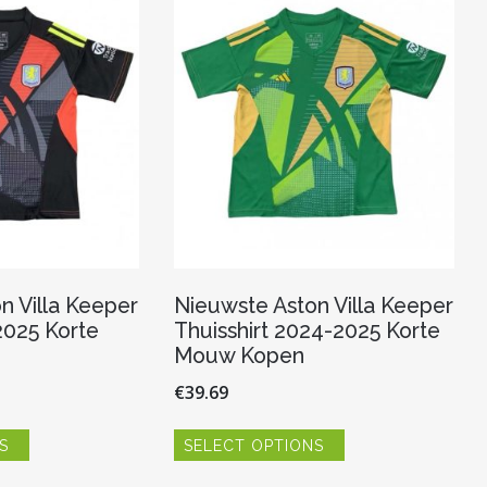
n Villa Keeper
Nieuwste Aston Villa Keeper
2025 Korte
Thuisshirt 2024-2025 Korte
Mouw Kopen
€
39.69
Dit
Dit
S
SELECT OPTIONS
product
product
heeft
heeft