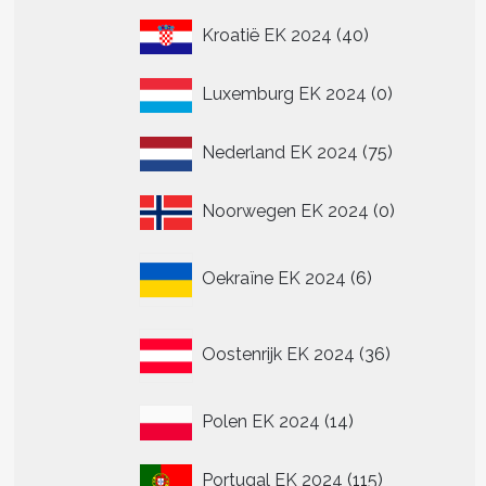
40
Kroatië EK 2024
40
producten
0
Luxemburg EK 2024
0
producten
75
Nederland EK 2024
75
producten
0
Noorwegen EK 2024
0
producten
6
Oekraïne EK 2024
6
producten
36
Oostenrijk EK 2024
36
producten
14
Polen EK 2024
14
producten
115
Portugal EK 2024
115