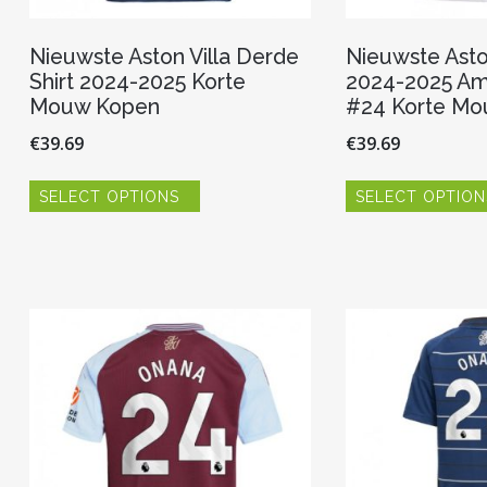
Nieuwste Aston Villa Derde
Nieuwste Aston
Shirt 2024-2025 Korte
2024-2025 A
Mouw Kopen
#24 Korte Mo
€
39.69
€
39.69
Dit
SELECT OPTIONS
SELECT OPTION
product
heeft
meerdere
variaties.
Deze
optie
kan
gekozen
worden
op
de
productpagina