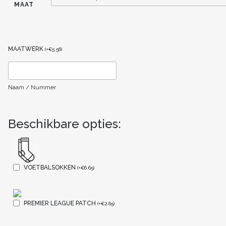
MAAT
MAATWERK
(
+
€
5.56
)
Naam / Nummer
Beschikbare opties:
VOETBALSOKKEN
(
+
€
6.65
)
PREMIER LEAGUE PATCH
(
+
€
2.65
)