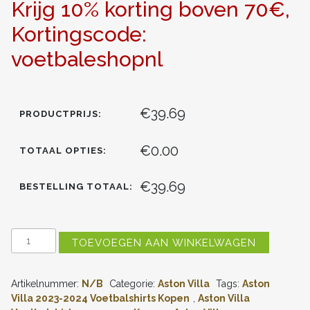
Krijg 10% korting boven 70€,
Kortingscode:
voetbaleshopnl
€39.69
PRODUCTPRIJS:
€0.00
TOTAAL OPTIES:
€39.69
BESTELLING TOTAAL:
ASTON
TOEVOEGEN AAN WINKELWAGEN
VILLA
OLLIE
WATKINS
Artikelnummer:
N/B
Categorie:
Aston Villa
Tags:
Aston
#11
UITSHIRT
Villa 2023-2024 Voetbalshirts Kopen
,
Aston Villa
2023-