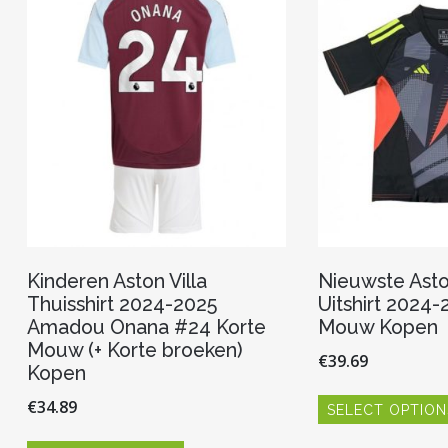
Kinderen Aston Villa
Nieuwste Asto
Thuisshirt 2024-2025
Uitshirt 2024-
Amadou Onana #24 Korte
Mouw Kopen
Mouw (+ Korte broeken)
€
39.69
Kopen
€
34.89
SELECT OPTION
Dit