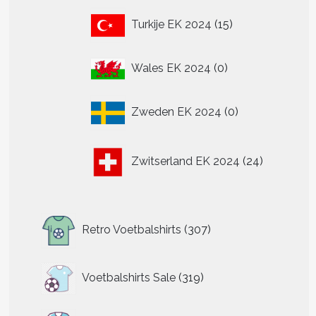
15
Turkije EK 2024
15
producten
0
Wales EK 2024
0
producten
0
Zweden EK 2024
0
producten
24
Zwitserland EK 2024
24
producten
307
Retro Voetbalshirts
307
producten
319
Voetbalshirts Sale
319
producten