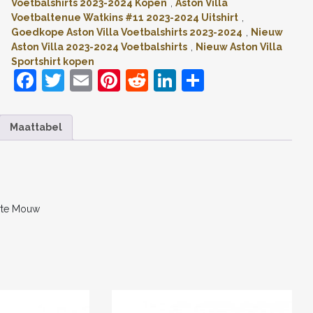
Voetbalshirts 2023-2024 Kopen
,
Aston Villa
2024
Voetbaltenue Watkins #11 2023-2024 Uitshirt
,
VOETBALSHIRTS
Goedkope Aston Villa Voetbalshirts 2023-2024
,
Nieuw
KORTE
Aston Villa 2023-2024 Voetbalshirts
,
Nieuw Aston Villa
MOUW
Sportshirt kopen
AANTAL
F
T
E
Pi
R
Li
D
a
w
m
nt
e
n
el
c
itt
ai
er
d
k
e
Maattabel
e
er
l
e
di
e
n
b
st
t
dI
o
n
o
orte Mouw
k