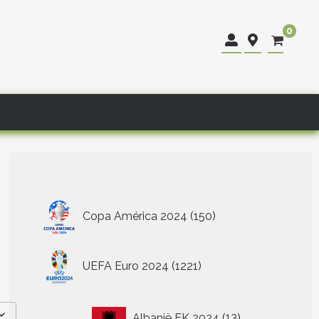
0
150
Copa América 2024
150
producten
1221
UEFA Euro 2024
1221
producten
13
Albanië EK 2024
13