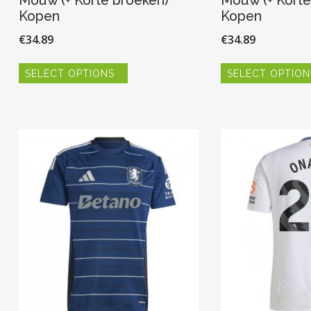
Mouw (+ Korte broeken)
Mouw (+ Korte
Kopen
Kopen
€
34.89
€
34.89
Dit
SELECT OPTIONS
SELECT OPTION
product
heeft
meerdere
variaties.
Deze
optie
kan
gekozen
worden
op
de
productpagina