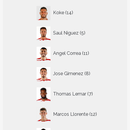
14
Koke
14
producten
5
Saul Niguez
5
producten
11
Angel Correa
11
producten
8
Jose Gimenez
8
producten
7
Thomas Lemar
7
producten
12
Marcos Llorente
12
producten