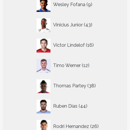
9
Wesley Fofana
9
producten
43
Vinicius Junior
43
producten
16
Victor Lindelof
16
producten
12
Timo Werner
12
producten
38
Thomas Partey
38
producten
44
Ruben Dias
44
producten
26
Rodri Hernandez
26
producten