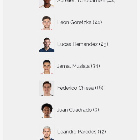
Aurelien Tchouameni
42
producten
24
Leon Goretzka
24
producten
29
Lucas Hernandez
29
producten
34
Jamal Musiala
34
producten
16
Federico Chiesa
16
producten
3
Juan Cuadrado
3
producten
12
Leandro Paredes
12
producten