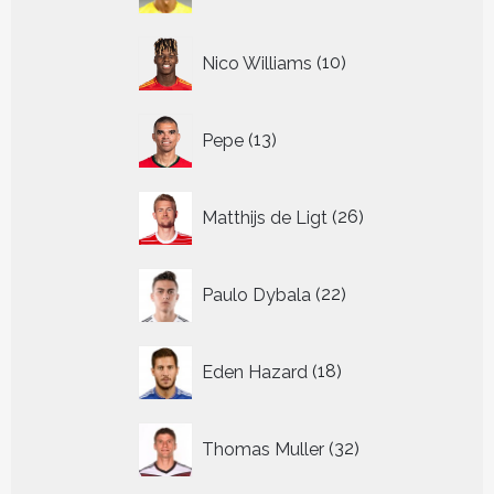
10
Nico Williams
10
producten
13
Pepe
13
producten
26
Matthijs de Ligt
26
producten
22
Paulo Dybala
22
producten
18
Eden Hazard
18
producten
32
Thomas Muller
32
producten