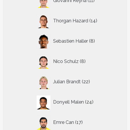
Giovanni Reyna
11
producten
14
Thorgan Hazard
14
producten
8
Sebastien Haller
8
producten
8
Nico Schulz
8
producten
22
Julian Brandt
22
producten
24
Donyell Malen
24
producten
17
Emre Can
17
producten