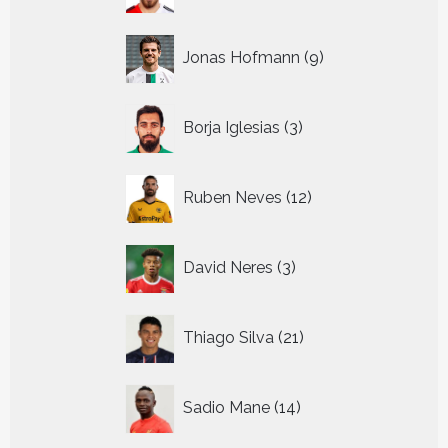
9
Jonas Hofmann
9
producten
3
Borja Iglesias
3
producten
12
Ruben Neves
12
producten
3
David Neres
3
producten
21
Thiago Silva
21
producten
14
Sadio Mane
14
producten