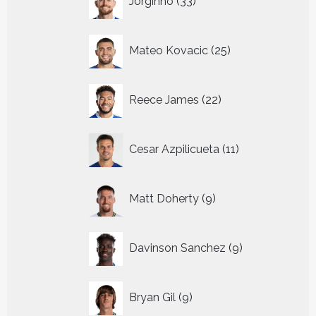
Jorginho
33
producten
25
Mateo Kovacic
25
producten
22
Reece James
22
producten
11
Cesar Azpilicueta
11
producten
9
Matt Doherty
9
producten
9
Davinson Sanchez
9
producten
9
Bryan Gil
9
producten