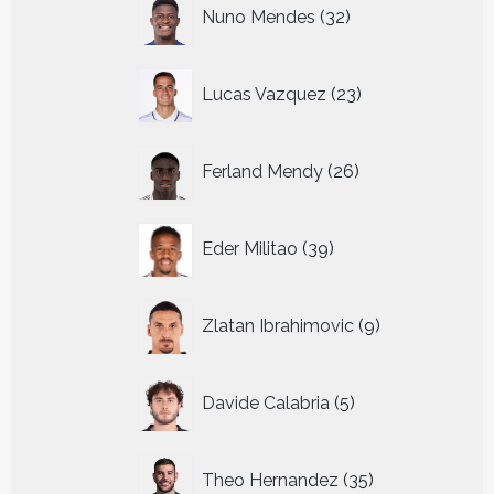
32
Nuno Mendes
32
producten
23
Lucas Vazquez
23
producten
26
Ferland Mendy
26
producten
39
Eder Militao
39
producten
9
Zlatan Ibrahimovic
9
producten
5
Davide Calabria
5
producten
35
Theo Hernandez
35
producten