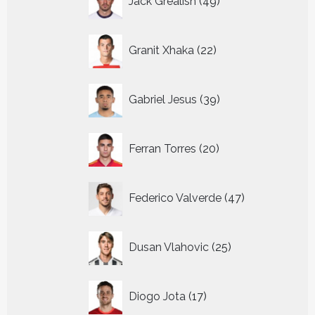
Jack Grealish
49
producten
22
Granit Xhaka
22
producten
39
Gabriel Jesus
39
producten
20
Ferran Torres
20
producten
47
Federico Valverde
47
producten
25
Dusan Vlahovic
25
producten
17
Diogo Jota
17
producten