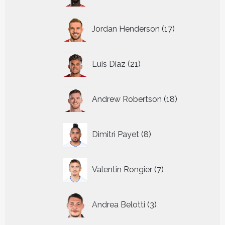
17
Jordan Henderson
17
producten
21
Luis Diaz
21
producten
18
Andrew Robertson
18
producten
8
Dimitri Payet
8
producten
7
Valentin Rongier
7
producten
3
Andrea Belotti
3
producten