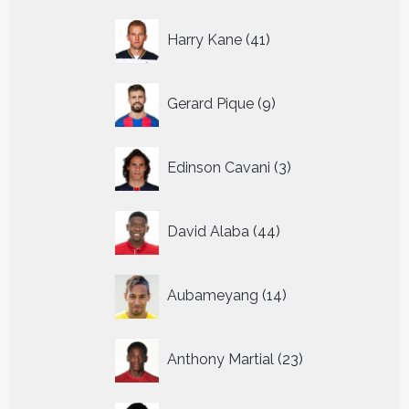
41
Harry Kane
41
producten
9
Gerard Pique
9
producten
3
Edinson Cavani
3
producten
44
David Alaba
44
producten
14
Aubameyang
14
producten
23
Anthony Martial
23
producten