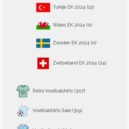
15
Turkije EK 2024
15
producten
0
Wales EK 2024
0
producten
0
Zweden EK 2024
0
producten
24
Zwitserland EK 2024
24
producten
307
Retro Voetbalshirts
307
producten
319
Voetbalshirts Sale
319
producten
4539