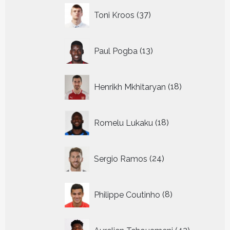
37
Toni Kroos
37
producten
13
Paul Pogba
13
producten
18
Henrikh Mkhitaryan
18
producten
18
Romelu Lukaku
18
producten
24
Sergio Ramos
24
producten
8
Philippe Coutinho
8
producten
42