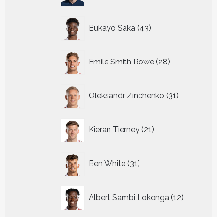
43
Bukayo Saka
43
producten
28
Emile Smith Rowe
28
producten
31
Oleksandr Zinchenko
31
producten
21
Kieran Tierney
21
producten
31
Ben White
31
producten
12
Albert Sambi Lokonga
12
producte