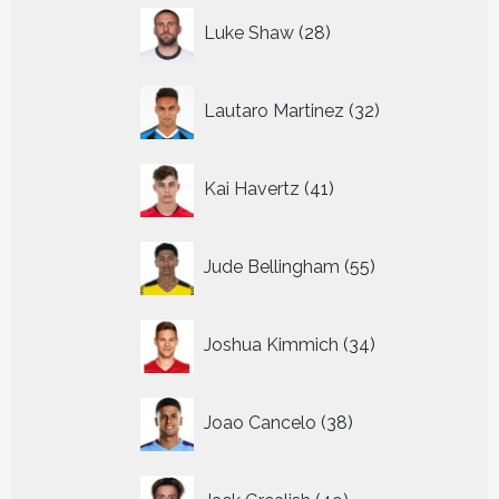
28
Luke Shaw
28
producten
32
Lautaro Martinez
32
producten
41
Kai Havertz
41
producten
55
Jude Bellingham
55
producten
34
Joshua Kimmich
34
producten
38
Joao Cancelo
38
producten
49