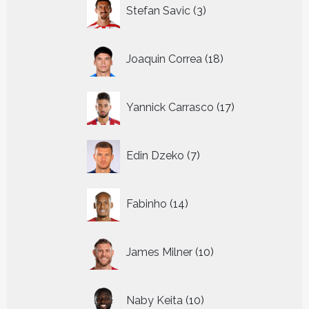
3
Stefan Savic
3
producten
18
Joaquin Correa
18
producten
17
Yannick Carrasco
17
producten
7
Edin Dzeko
7
producten
14
Fabinho
14
producten
10
James Milner
10
producten
10
Naby Keita
10
producten