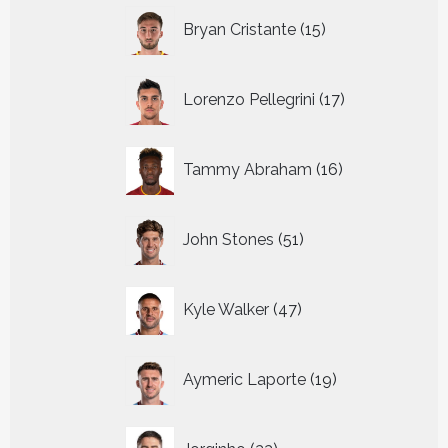
15
Bryan Cristante
15
producten
17
Lorenzo Pellegrini
17
producten
16
Tammy Abraham
16
producten
51
John Stones
51
producten
47
Kyle Walker
47
producten
19
Aymeric Laporte
19
producten
33