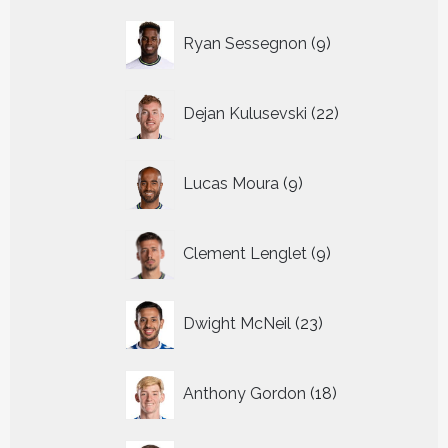
9
Ryan Sessegnon
9
producten
22
Dejan Kulusevski
22
producten
9
Lucas Moura
9
producten
9
Clement Lenglet
9
producten
23
Dwight McNeil
23
producten
18
Anthony Gordon
18
producten