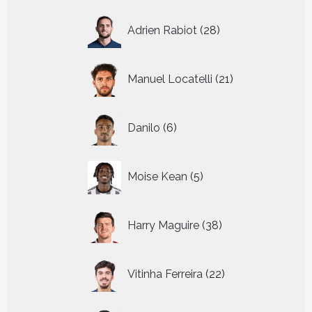
28
Adrien Rabiot
28
producten
21
Manuel Locatelli
21
producten
6
Danilo
6
producten
5
Moise Kean
5
producten
38
Harry Maguire
38
producten
22
Vitinha Ferreira
22
producten