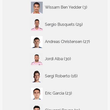
3
Wissam Ben Yedder
3
producten
29
Sergio Busquets
29
producten
27
Andreas Christensen
27
producten
30
Jordi Alba
30
producten
16
Sergi Roberto
16
producten
23
Eric Garcia
23
producten
11