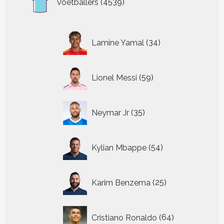
Voetballers
4539
producten
34
Lamine Yamal
34
producten
59
Lionel Messi
59
producten
35
Neymar Jr
35
producten
54
Kylian Mbappe
54
producten
25
Karim Benzema
25
producten
64
Cristiano Ronaldo
64
producten