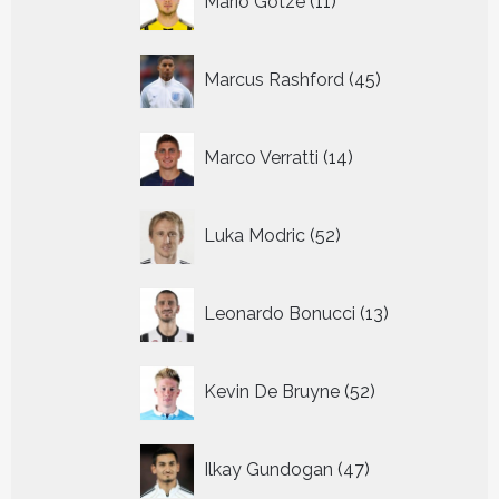
Mario Gotze
11
producten
45
Marcus Rashford
45
producten
14
Marco Verratti
14
producten
52
Luka Modric
52
producten
13
Leonardo Bonucci
13
producten
52
Kevin De Bruyne
52
producten
47
Ilkay Gundogan
47
producten