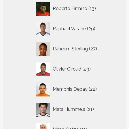
13
Roberto Firmino
13
producten
29
Raphael Varane
29
producten
27
Raheem Sterling
27
producten
29
Olivier Giroud
29
producten
22
Memphis Depay
22
producten
21
Mats Hummels
21
producten
11