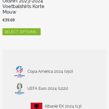
Uitshirt 2023-2024
Voetbalshirts Korte
Mouw
€
39.69
Dit
SELECT OPTIONS
product
heeft
meerdere
variaties.
Deze
optie
kan
150
gekozen
Copa América 2024
150
worden
producten
op
de
1221
UEFA Euro 2024
1221
productpagina
producten
13
Albanië EK 2024
13