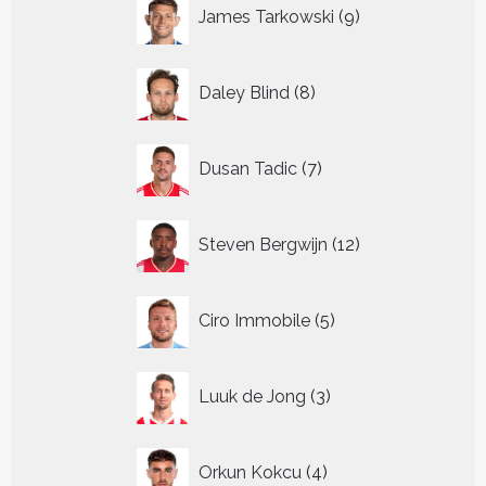
9
James Tarkowski
9
producten
8
Daley Blind
8
producten
7
Dusan Tadic
7
producten
12
Steven Bergwijn
12
producten
5
Ciro Immobile
5
producten
3
Luuk de Jong
3
producten
4
Orkun Kokcu
4
producten