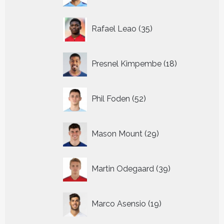
35
Rafael Leao
35
producten
18
Presnel Kimpembe
18
producten
52
Phil Foden
52
producten
29
Mason Mount
29
producten
39
Martin Odegaard
39
producten
19
Marco Asensio
19
producten