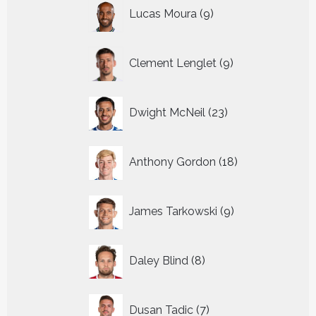
9
Lucas Moura
9
producten
9
Clement Lenglet
9
producten
23
Dwight McNeil
23
producten
18
Anthony Gordon
18
producten
9
James Tarkowski
9
producten
8
Daley Blind
8
producten
7
Dusan Tadic
7