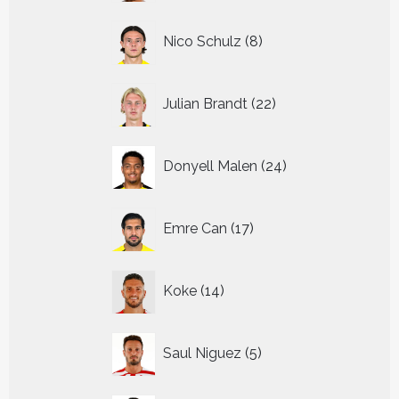
8
Nico Schulz
8
producten
22
Julian Brandt
22
producten
24
Donyell Malen
24
producten
17
Emre Can
17
producten
14
Koke
14
producten
5
Saul Niguez
5
producten