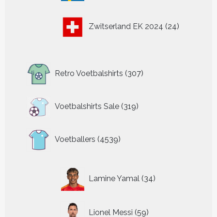
24
Zwitserland EK 2024
24
producten
307
Retro Voetbalshirts
307
producten
319
Voetbalshirts Sale
319
producten
4539
Voetballers
4539
producten
34
Lamine Yamal
34
producten
59
Lionel Messi
59