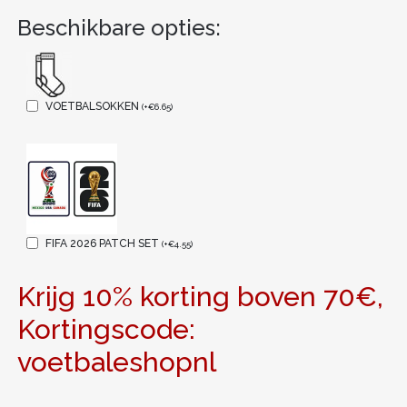
Beschikbare opties:
VOETBALSOKKEN
(
+
€
6.65
)
FIFA 2026 PATCH SET
(
+
€
4.55
)
Krijg 10% korting boven 70€,
Kortingscode:
voetbaleshopnl