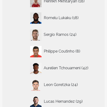
Henrikh Mkhitaryan
18
producten
18
Romelu Lukaku
18
producten
24
Sergio Ramos
24
producten
8
Philippe Coutinho
8
producten
42
Aurelien Tchouameni
42
producten
24
Leon Goretzka
24
producten
29
Lucas Hernandez
29
producten