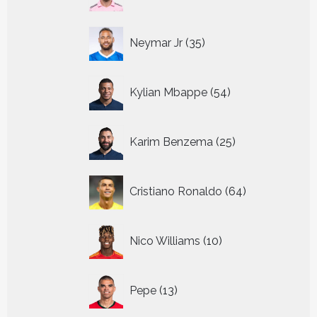
producten
35
Neymar Jr
35
producten
54
Kylian Mbappe
54
producten
25
Karim Benzema
25
producten
64
Cristiano Ronaldo
64
producten
10
Nico Williams
10
producten
13
Pepe
13
producten