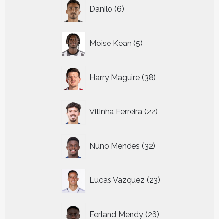
6
Danilo
6
producten
5
Moise Kean
5
producten
38
Harry Maguire
38
producten
22
Vitinha Ferreira
22
producten
32
Nuno Mendes
32
producten
23
Lucas Vazquez
23
producten
26
Ferland Mendy
26