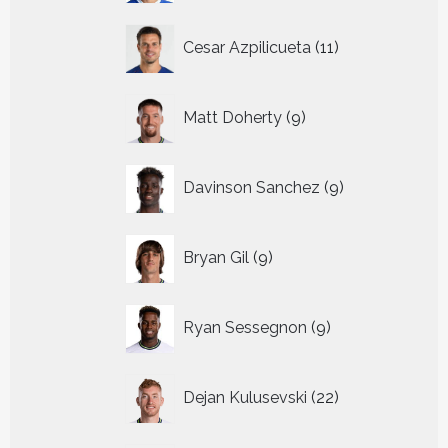
11
Cesar Azpilicueta
11
producten
9
Matt Doherty
9
producten
9
Davinson Sanchez
9
producten
9
Bryan Gil
9
producten
9
Ryan Sessegnon
9
producten
22
Dejan Kulusevski
22
producten