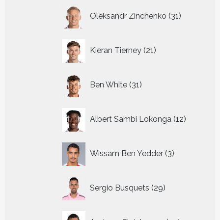
31
Oleksandr Zinchenko
31
producten
21
Kieran Tierney
21
producten
31
Ben White
31
producten
12
Albert Sambi Lokonga
12
producte
3
Wissam Ben Yedder
3
producten
29
Sergio Busquets
29
producten
27