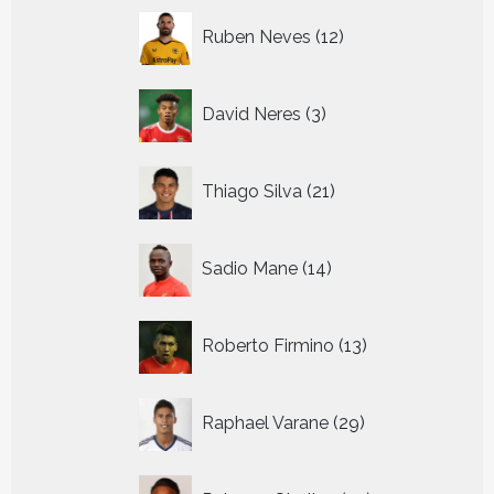
12
Ruben Neves
12
producten
3
David Neres
3
producten
21
Thiago Silva
21
producten
14
Sadio Mane
14
producten
13
Roberto Firmino
13
producten
29
Raphael Varane
29
producten
27