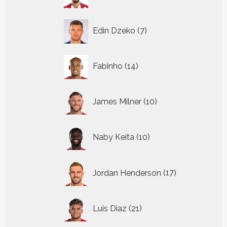
producten
7
Edin Dzeko
7
producten
14
Fabinho
14
producten
10
James Milner
10
producten
10
Naby Keita
10
producten
17
Jordan Henderson
17
producten
21
Luis Diaz
21
producten