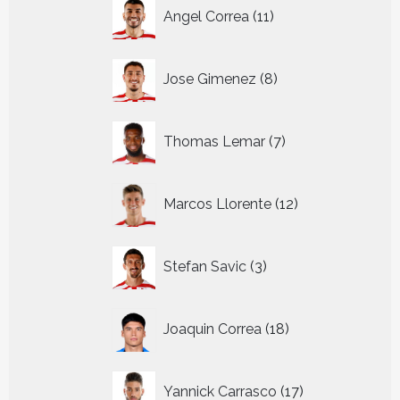
11
Angel Correa
11
producten
8
Jose Gimenez
8
producten
7
Thomas Lemar
7
producten
12
Marcos Llorente
12
producten
3
Stefan Savic
3
producten
18
Joaquin Correa
18
producten
17
Yannick Carrasco
17