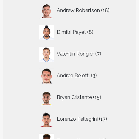
18
Andrew Robertson
18
producten
8
Dimitri Payet
8
producten
7
Valentin Rongier
7
producten
3
Andrea Belotti
3
producten
15
Bryan Cristante
15
producten
17
Lorenzo Pellegrini
17
producten
16