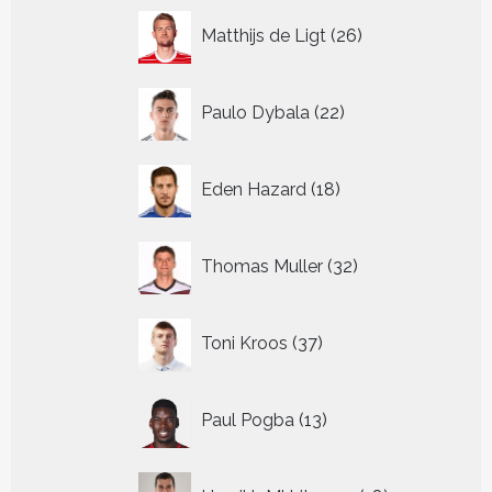
26
Matthijs de Ligt
26
producten
22
Paulo Dybala
22
producten
18
Eden Hazard
18
producten
32
Thomas Muller
32
producten
37
Toni Kroos
37
producten
13
Paul Pogba
13
producten
18