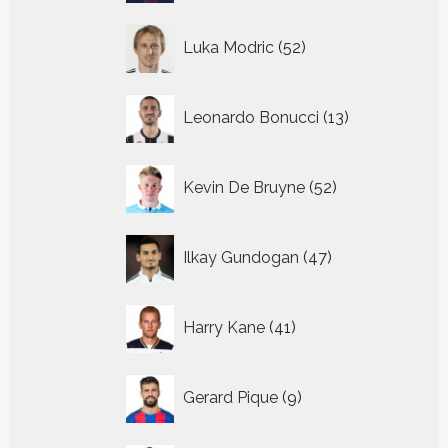
52
Luka Modric
52
producten
13
Leonardo Bonucci
13
producten
52
Kevin De Bruyne
52
producten
47
Ilkay Gundogan
47
producten
41
Harry Kane
41
producten
9
Gerard Pique
9
producten