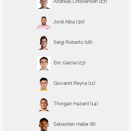
Andreas Christensen
27
producten
30
Jordi Alba
30
producten
16
Sergi Roberto
16
producten
23
Eric Garcia
23
producten
11
Giovanni Reyna
11
producten
14
Thorgan Hazard
14
producten
8
Sebastien Haller
8
producten