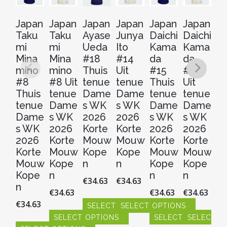
Japan
Japan
Japan
Japan
Japan
Japan
J
Taku
Taku
Ayase
Junya
Daichi
Daichi
Ri
mi
mi
Ueda
Ito
Kama
Kama
D
Mina
Mina
#18
#14
da
da
#
mino
mino
Thuis
Uit
#15
#15
Th
#8
#8 Uit
tenue
tenue
Thuis
Uit
t
Thuis
tenue
Dame
Dame
tenue
tenue
D
tenue
Dame
s WK
s WK
Dame
Dame
s
Dame
s WK
2026
2026
s WK
s WK
2
s WK
2026
Korte
Korte
2026
2026
Ko
2026
Korte
Mouw
Mouw
Korte
Korte
M
Korte
Mouw
Kope
Kope
Mouw
Mouw
K
Mouw
Kope
n
n
Kope
Kope
n
Kope
n
n
n
€
34.63
€
34.63
€
3
n
€
34.63
€
34.63
€
34.63
€
34.63
SELECT OPTIONS
SELECT OPTIONS
S
SELECT OPTIONS
SELECT OPTIONS
SELECT O
Dit
Dit
Dit