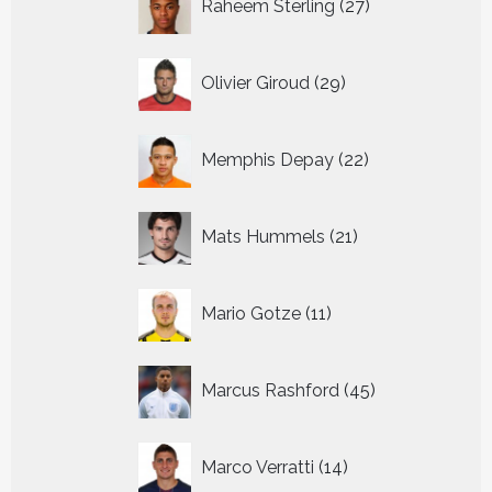
Raheem Sterling
27
producten
29
Olivier Giroud
29
producten
22
Memphis Depay
22
producten
21
Mats Hummels
21
producten
11
Mario Gotze
11
producten
45
Marcus Rashford
45
producten
14
Marco Verratti
14
producten