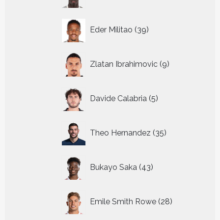
producten
39
Eder Militao
39
producten
9
Zlatan Ibrahimovic
9
producten
5
Davide Calabria
5
producten
35
Theo Hernandez
35
producten
43
Bukayo Saka
43
producten
28
Emile Smith Rowe
28
producten