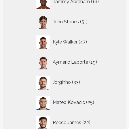
Tammy Abraham
16
producten
51
John Stones
51
producten
47
Kyle Walker
47
producten
19
Aymeric Laporte
19
producten
33
Jorginho
33
producten
25
Mateo Kovacic
25
producten
22
Reece James
22
producten