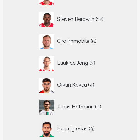
producten
12
Steven Bergwijn
12
producten
5
Ciro Immobile
5
producten
3
Luuk de Jong
3
producten
4
Orkun Kokcu
4
producten
9
Jonas Hofmann
9
producten
3
Borja Iglesias
3
producten