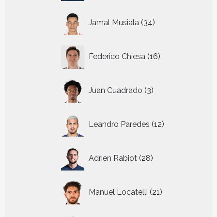
34
Jamal Musiala
34
producten
16
Federico Chiesa
16
producten
3
Juan Cuadrado
3
producten
12
Leandro Paredes
12
producten
28
Adrien Rabiot
28
producten
21
Manuel Locatelli
21
producten