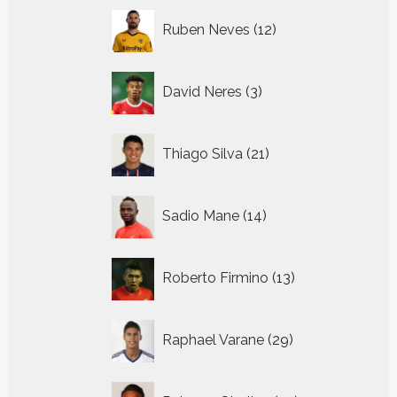
12
Ruben Neves
12
producten
3
David Neres
3
producten
21
Thiago Silva
21
producten
14
Sadio Mane
14
producten
13
Roberto Firmino
13
producten
29
Raphael Varane
29
producten
27