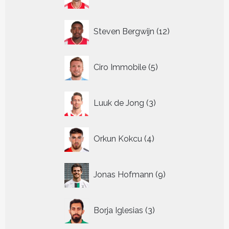
producten
12
Steven Bergwijn
12
producten
5
Ciro Immobile
5
producten
3
Luuk de Jong
3
producten
4
Orkun Kokcu
4
producten
9
Jonas Hofmann
9
producten
3
Borja Iglesias
3
producten