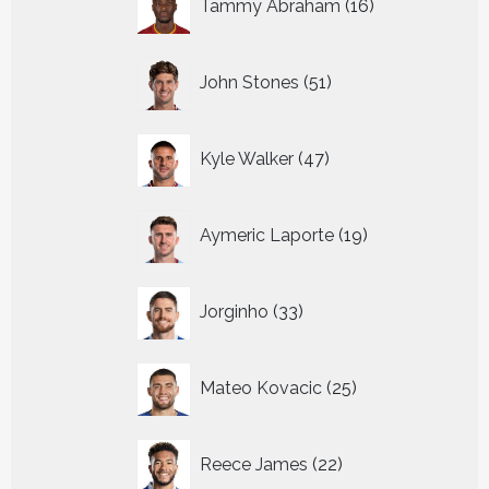
Tammy Abraham
16
producten
51
John Stones
51
producten
47
Kyle Walker
47
producten
19
Aymeric Laporte
19
producten
33
Jorginho
33
producten
25
Mateo Kovacic
25
producten
22
Reece James
22
producten