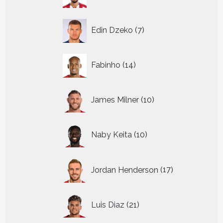
producten
7
Edin Dzeko
7
producten
14
Fabinho
14
producten
10
James Milner
10
producten
10
Naby Keita
10
producten
17
Jordan Henderson
17
producten
21
Luis Diaz
21
producten