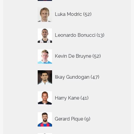
52
Luka Modric
52
producten
13
Leonardo Bonucci
13
producten
52
Kevin De Bruyne
52
producten
47
Ilkay Gundogan
47
producten
41
Harry Kane
41
producten
9
Gerard Pique
9
producten