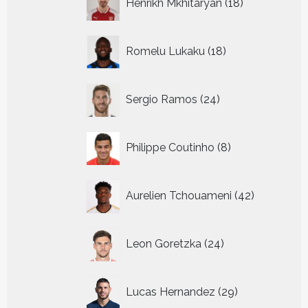
Henrikh Mkhitaryan
18
producten
18
Romelu Lukaku
18
producten
24
Sergio Ramos
24
producten
8
Philippe Coutinho
8
producten
42
Aurelien Tchouameni
42
producten
24
Leon Goretzka
24
producten
29
Lucas Hernandez
29
producten