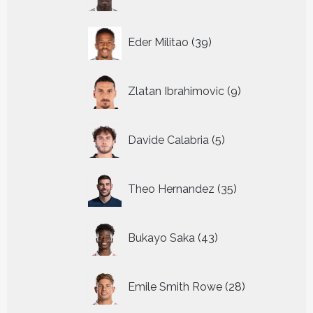
producten
39
Eder Militao
39
producten
9
Zlatan Ibrahimovic
9
producten
5
Davide Calabria
5
producten
35
Theo Hernandez
35
producten
43
Bukayo Saka
43
producten
28
Emile Smith Rowe
28
producten