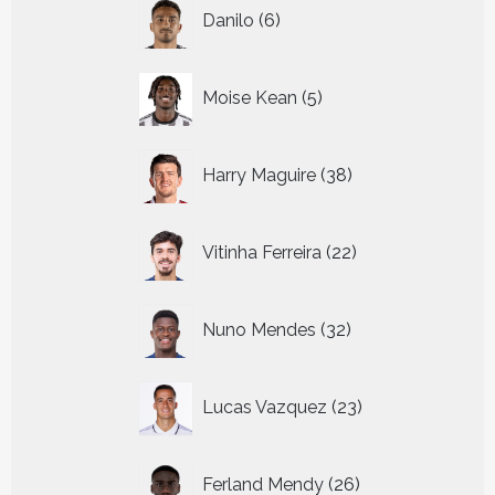
6
Danilo
6
producten
5
Moise Kean
5
producten
38
Harry Maguire
38
producten
22
Vitinha Ferreira
22
producten
32
Nuno Mendes
32
producten
23
Lucas Vazquez
23
producten
26
Ferland Mendy
26