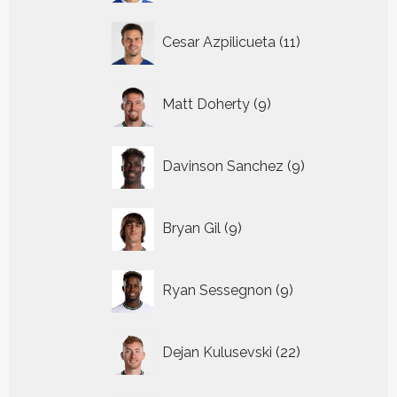
11
Cesar Azpilicueta
11
producten
9
Matt Doherty
9
producten
9
Davinson Sanchez
9
producten
9
Bryan Gil
9
producten
9
Ryan Sessegnon
9
producten
22
Dejan Kulusevski
22
producten