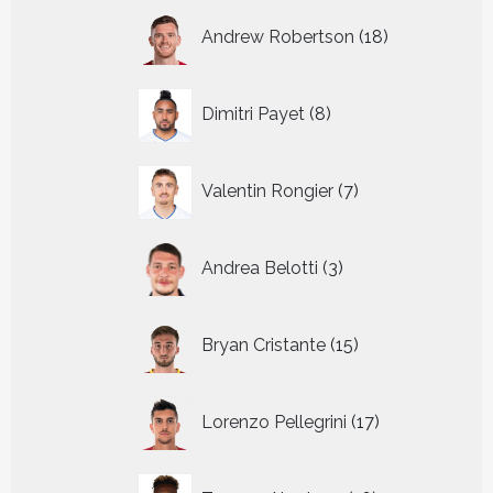
18
Andrew Robertson
18
producten
8
Dimitri Payet
8
producten
7
Valentin Rongier
7
producten
3
Andrea Belotti
3
producten
15
Bryan Cristante
15
producten
17
Lorenzo Pellegrini
17
producten
16