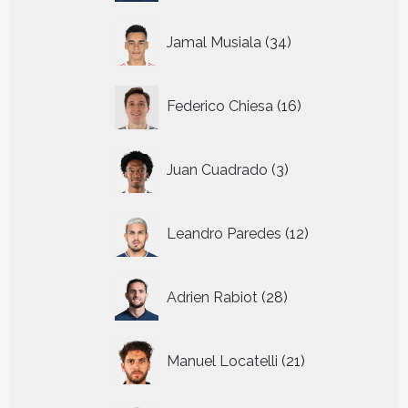
34
Jamal Musiala
34
producten
16
Federico Chiesa
16
producten
3
Juan Cuadrado
3
producten
12
Leandro Paredes
12
producten
28
Adrien Rabiot
28
producten
21
Manuel Locatelli
21
producten