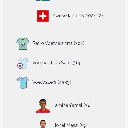
24
Zwitserland EK 2024
24
producten
307
Retro Voetbalshirts
307
producten
319
Voetbalshirts Sale
319
producten
4539
Voetballers
4539
producten
34
Lamine Yamal
34
producten
59
Lionel Messi
59