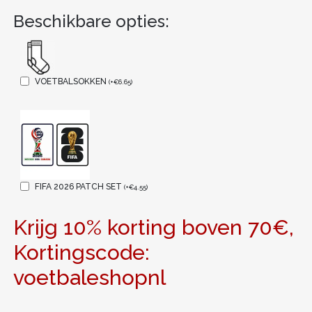
Beschikbare opties:
VOETBALSOKKEN
(
+
€
6.65
)
FIFA 2026 PATCH SET
(
+
€
4.55
)
Krijg 10% korting boven 70€,
Kortingscode:
voetbaleshopnl