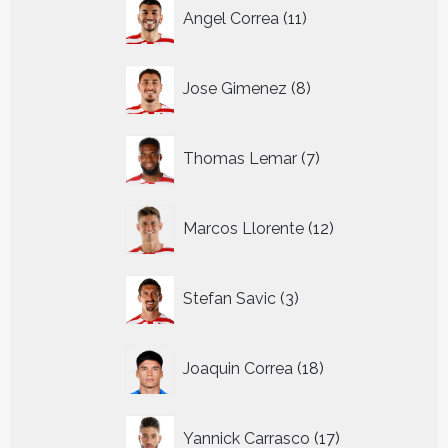
11
Angel Correa
11
producten
8
Jose Gimenez
8
producten
7
Thomas Lemar
7
producten
12
Marcos Llorente
12
producten
3
Stefan Savic
3
producten
18
Joaquin Correa
18
producten
17
Yannick Carrasco
17