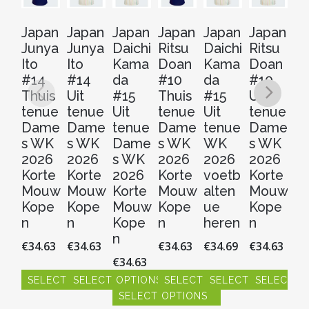
Japan
Japan
Japan
Japan
Japan
Japan
J
Junya
Junya
Daichi
Ritsu
Daichi
Ritsu
Ri
Ito
Ito
Kama
Doan
Kama
Doan
D
#14
#14
da
#10
da
#10
#
Thuis
Uit
#15
Thuis
#15
Uit
Ui
tenue
tenue
Uit
tenue
Uit
tenue
t
Dame
Dame
tenue
Dame
tenue
Dame
W
s WK
s WK
Dame
s WK
WK
s WK
2
2026
2026
s WK
2026
2026
2026
v
Korte
Korte
2026
Korte
voetb
Korte
al
Mouw
Mouw
Korte
Mouw
alten
Mouw
u
Kope
Kope
Mouw
Kope
ue
Kope
h
n
n
Kope
n
heren
n
€
3
n
€
34.63
€
34.63
€
34.63
€
34.69
€
34.63
€
34.63
S
SELECT OPTIONS
SELECT OPTIONS
SELECT OPTIONS
SELECT OPTIONS
SELECT O
Dit
SELECT OPTIONS
pr
Dit
Dit
Dit
Dit
Dit