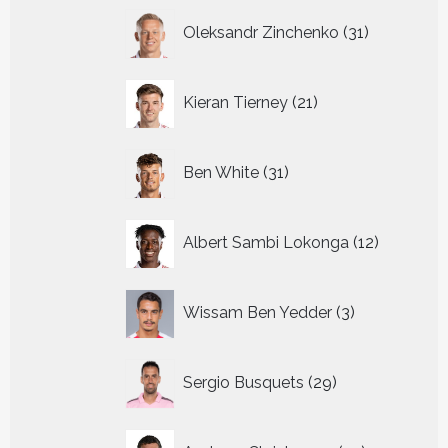
31
Oleksandr Zinchenko
31
producten
21
Kieran Tierney
21
producten
31
Ben White
31
producten
12
Albert Sambi Lokonga
12
producte
3
Wissam Ben Yedder
3
producten
29
Sergio Busquets
29
producten
27