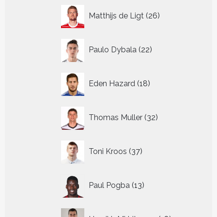
26
Matthijs de Ligt
26
producten
22
Paulo Dybala
22
producten
18
Eden Hazard
18
producten
32
Thomas Muller
32
producten
37
Toni Kroos
37
producten
13
Paul Pogba
13
producten
18