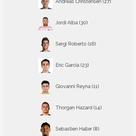
Andreas Christensen
27
producten
30
Jordi Alba
30
producten
16
Sergi Roberto
16
producten
23
Eric Garcia
23
producten
11
Giovanni Reyna
11
producten
14
Thorgan Hazard
14
producten
8
Sebastien Haller
8
producten