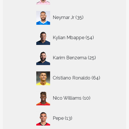
producten
35
Neymar Jr
35
producten
54
Kylian Mbappe
54
producten
25
Karim Benzema
25
producten
64
Cristiano Ronaldo
64
producten
10
Nico Williams
10
producten
13
Pepe
13
producten