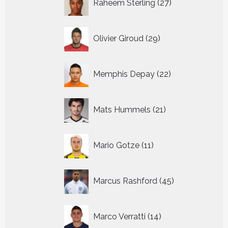
Raheem Sterling
27
producten
29
Olivier Giroud
29
producten
22
Memphis Depay
22
producten
21
Mats Hummels
21
producten
11
Mario Gotze
11
producten
45
Marcus Rashford
45
producten
14
Marco Verratti
14
producten