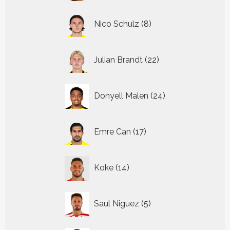
8
Nico Schulz
8
producten
22
Julian Brandt
22
producten
24
Donyell Malen
24
producten
17
Emre Can
17
producten
14
Koke
14
producten
5
Saul Niguez
5
producten