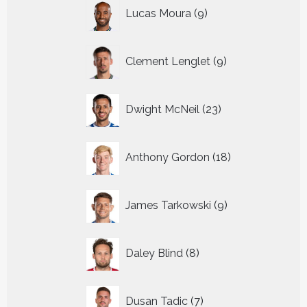
9
Lucas Moura
9
producten
9
Clement Lenglet
9
producten
23
Dwight McNeil
23
producten
18
Anthony Gordon
18
producten
9
James Tarkowski
9
producten
8
Daley Blind
8
producten
7
Dusan Tadic
7