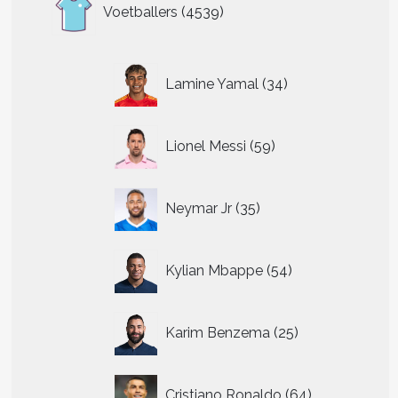
4539
Voetballers
4539
producten
34
Lamine Yamal
34
producten
59
Lionel Messi
59
producten
35
Neymar Jr
35
producten
54
Kylian Mbappe
54
producten
25
Karim Benzema
25
producten
64
Cristiano Ronaldo
64