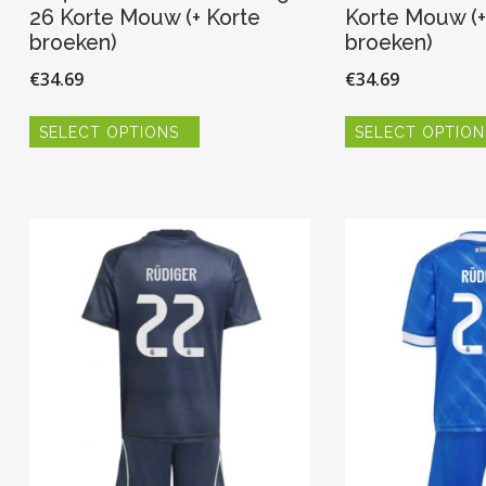
26 Korte Mouw (+ Korte
Korte Mouw (+
broeken)
broeken)
€
34.69
€
34.69
Dit
SELECT OPTIONS
SELECT OPTION
product
heeft
meerdere
variaties.
Deze
optie
kan
gekozen
worden
op
de
productpagina