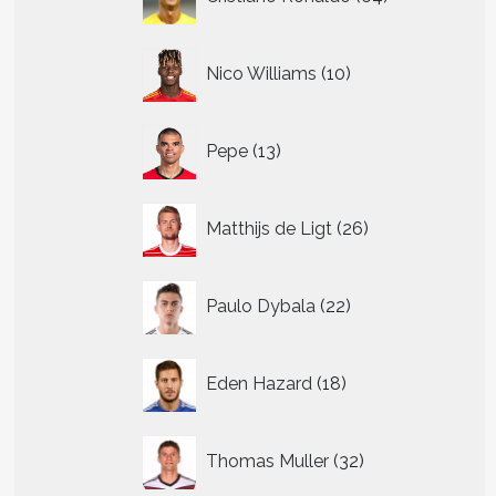
producten
10
Nico Williams
10
producten
13
Pepe
13
producten
26
Matthijs de Ligt
26
producten
22
Paulo Dybala
22
producten
18
Eden Hazard
18
producten
32
Thomas Muller
32
producten