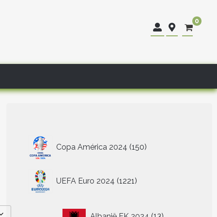
0
150
Copa América 2024
150
producten
1221
UEFA Euro 2024
1221
producten
13
Albanië EK 2024
13