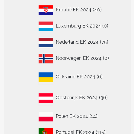
40
Kroatië EK 2024
40
producten
0
Luxemburg EK 2024
0
producten
75
Nederland EK 2024
75
producten
0
Noorwegen EK 2024
0
producten
6
Oekraïne EK 2024
6
producten
36
Oostenrijk EK 2024
36
producten
14
Polen EK 2024
14
producten
115
Portugal EK 2024
115