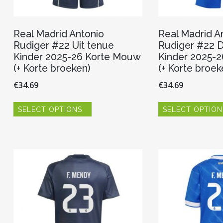
Real Madrid Antonio
Real Madrid A
Rudiger #22 Uit tenue
Rudiger #22 
Kinder 2025-26 Korte Mouw
Kinder 2025-
(+ Korte broeken)
(+ Korte broek
€
34.69
€
34.69
Dit
SELECT OPTIONS
SELECT OPTION
product
heeft
meerdere
variaties.
Deze
optie
kan
gekozen
worden
op
de