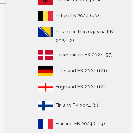
producten
90
België EK 2024
90
producten
Bosnië en Herzegovina EK
2
2024
2
producten
57
Denemarken EK 2024
57
producte
121
Duitsland EK 2024
121
producten
124
Engeland EK 2024
124
producten
0
Finland EK 2024
0
producten
149
Frankrijk EK 2024
149
producten