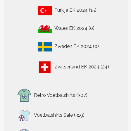
15
Turkije EK 2024
15
producten
0
Wales EK 2024
0
producten
0
Zweden EK 2024
0
producten
24
Zwitserland EK 2024
24
producten
307
Retro Voetbalshirts
307
producten
319
Voetbalshirts Sale
319
producten