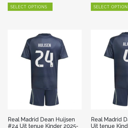
Dit
SELECT OPTIONS
SELECT OPTION
product
heeft
meerdere
variaties.
Deze
optie
kan
gekozen
worden
op
de
productpagina
Real Madrid Dean Huijsen
Real Madrid D
#24 Uit tenue Kinder 2025-
Uit tenue Kin