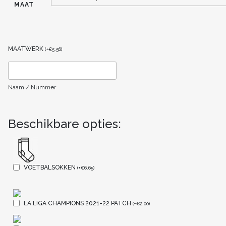
MAAT
MAATWERK
(
+
€
5.56
)
Naam / Nummer
Beschikbare opties:
VOETBALSOKKEN
(
+
€
6.65
)
LA LIGA CHAMPIONS 2021-22 PATCH
(
+
€
2.00
)