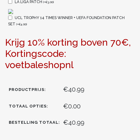
LA LIGA PATCH
(
+
€
3.00
)
UCL TROPHY 14 TIMES WINNER + UEFA FOUNDATION PATCH
SET
(
+
€
4.00
)
Krijg 10% korting boven 70€,
Kortingscode:
voetbaleshopnl
€40.99
PRODUCTPRIJS:
€0.00
TOTAAL OPTIES:
€40.99
BESTELLING TOTAAL: