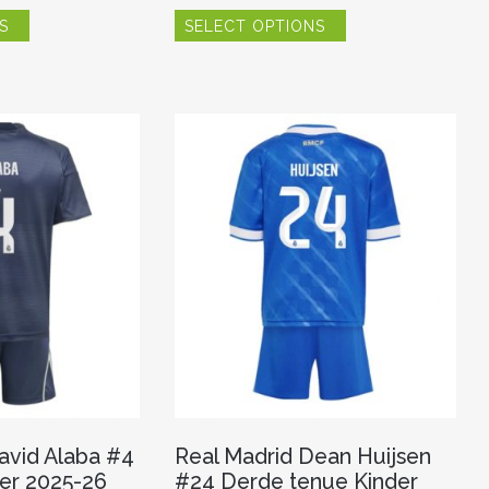
Dit
Dit
S
SELECT OPTIONS
product
product
heeft
heeft
meerdere
meerdere
variaties.
variaties.
Deze
Deze
optie
optie
kan
kan
gekozen
gekozen
worden
worden
op
op
de
de
productpagina
productpagina
avid Alaba #4
Real Madrid Dean Huijsen
der 2025-26
#24 Derde tenue Kinder