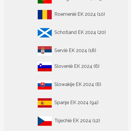
producten
10
Roemenië EK 2024
10
producten
20
Schotland EK 2024
20
producten
18
Servië EK 2024
18
producten
6
Slovenië EK 2024
6
producten
6
Slowakije EK 2024
6
producten
94
Spanje EK 2024
94
producten
12
Tsjechië EK 2024
12
producten