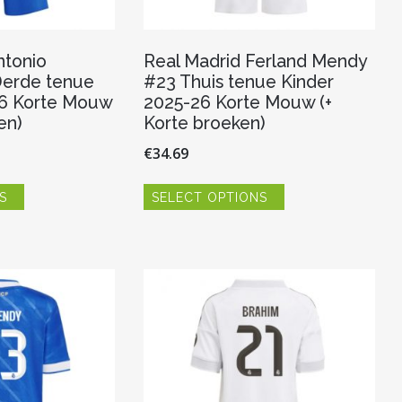
ntonio
Real Madrid Ferland Mendy
Derde tenue
#23 Thuis tenue Kinder
26 Korte Mouw
2025-26 Korte Mouw (+
en)
Korte broeken)
€
34.69
Dit
Dit
S
SELECT OPTIONS
product
product
heeft
heeft
meerdere
meerdere
variaties.
variaties.
Deze
Deze
optie
optie
kan
kan
gekozen
gekozen
worden
worden
op
op
de
de