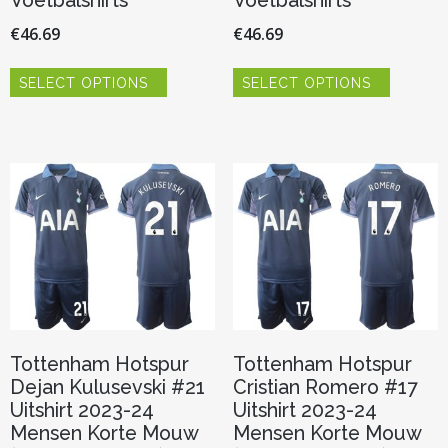
Voetbalshirts
Voetbalshirts
€
46.69
€
46.69
Dit
Dit
SELECT OPTIONS
SELECT OPTIONS
product
product
heeft
heeft
meerdere
meerder
variaties.
variaties.
Deze
Deze
optie
optie
kan
kan
gekozen
gekozen
worden
worden
op
op
de
de
productpagina
productp
Tottenham Hotspur
Tottenham Hotspur
Dejan Kulusevski #21
Cristian Romero #17
Uitshirt 2023-24
Uitshirt 2023-24
Mensen Korte Mouw
Mensen Korte Mouw