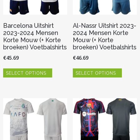
de
de
productpagina
productp
Barcelona Uitshirt
Al-Nassr Uitshirt 2023-
2023-2024 Mensen
2024 Mensen Korte
Korte Mouw (+ Korte
Mouw (+ Korte
broeken) Voetbalshirts
broeken) Voetbalshirts
€
45.69
€
46.69
Dit
Dit
SELECT OPTIONS
SELECT OPTIONS
product
product
heeft
heeft
meerdere
meerder
variaties.
variaties.
Deze
Deze
optie
optie
kan
kan
gekozen
gekozen
worden
worden
op
op
de
de