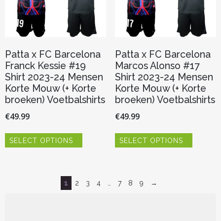
op
op
de
de
productpagina
productp
Patta x FC Barcelona
Patta x FC Barcelona
Franck Kessie #19
Marcos Alonso #17
Shirt 2023-24 Mensen
Shirt 2023-24 Mensen
Korte Mouw (+ Korte
Korte Mouw (+ Korte
broeken) Voetbalshirts
broeken) Voetbalshirts
€
49.99
€
49.99
Dit
Dit
SELECT OPTIONS
SELECT OPTIONS
product
product
heeft
heeft
meerdere
meerder
variaties.
variaties.
Deze
Deze
1
2
3
4
…
7
8
9
→
optie
optie
kan
kan
gekozen
gekozen