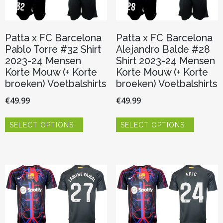
productpagina
de
productp
Patta x FC Barcelona
Patta x FC Barcelona
Pablo Torre #32 Shirt
Alejandro Balde #28
2023-24 Mensen
Shirt 2023-24 Mensen
Korte Mouw (+ Korte
Korte Mouw (+ Korte
broeken) Voetbalshirts
broeken) Voetbalshirts
€
49.99
€
49.99
Dit
Dit
SELECT OPTIONS
SELECT OPTIONS
product
product
heeft
heeft
meerdere
meerder
variaties.
variaties.
Deze
Deze
optie
optie
kan
kan
gekozen
gekozen
worden
worden
op
op