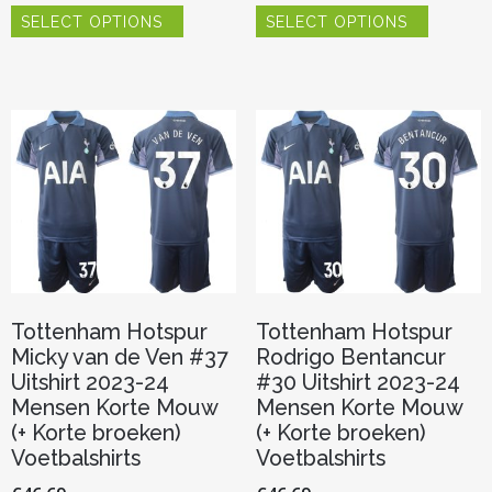
SELECT OPTIONS
SELECT OPTIONS
product
product
heeft
heeft
meerdere
meerder
variaties.
variaties.
Deze
Deze
optie
optie
kan
kan
gekozen
gekozen
worden
worden
op
op
de
de
productpagina
productp
Tottenham Hotspur
Tottenham Hotspur
Micky van de Ven #37
Rodrigo Bentancur
Uitshirt 2023-24
#30 Uitshirt 2023-24
Mensen Korte Mouw
Mensen Korte Mouw
(+ Korte broeken)
(+ Korte broeken)
Voetbalshirts
Voetbalshirts