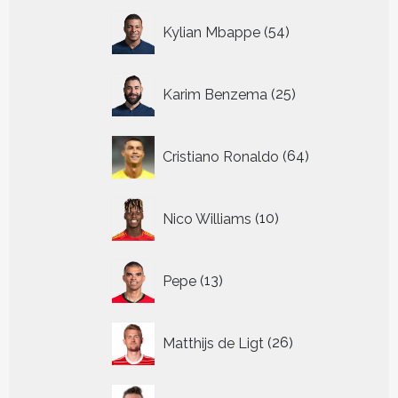
54
Kylian Mbappe
54
producten
25
Karim Benzema
25
producten
64
Cristiano Ronaldo
64
producten
10
Nico Williams
10
producten
13
Pepe
13
producten
26
Matthijs de Ligt
26
producten
22