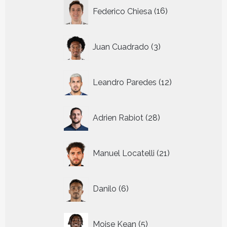
16
Federico Chiesa
16
producten
3
Juan Cuadrado
3
producten
12
Leandro Paredes
12
producten
28
Adrien Rabiot
28
producten
21
Manuel Locatelli
21
producten
6
Danilo
6
producten
5
Moise Kean
5