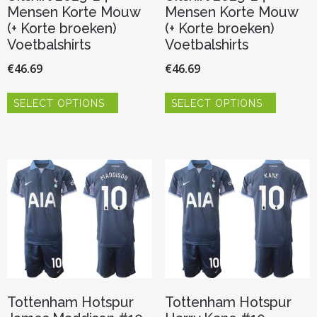
Mensen Korte Mouw
Mensen Korte Mouw
(+ Korte broeken)
(+ Korte broeken)
Voetbalshirts
Voetbalshirts
€
46.69
€
46.69
Dit
Dit
SELECT OPTIONS
SELECT OPTIONS
product
product
heeft
heeft
meerdere
meerder
variaties.
variaties.
Deze
Deze
optie
optie
kan
kan
gekozen
gekozen
worden
worden
op
op
de
de
productpagina
productp
Tottenham Hotspur
Tottenham Hotspur