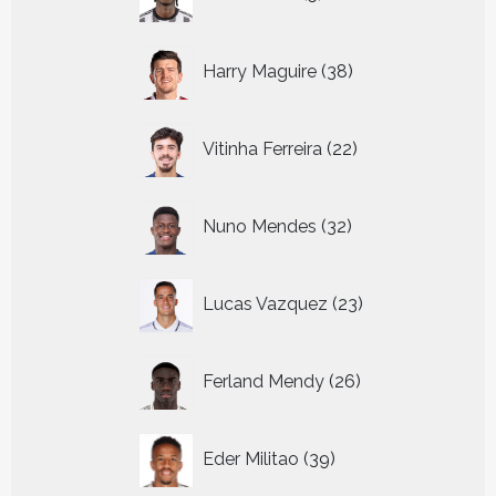
producten
38
Harry Maguire
38
producten
22
Vitinha Ferreira
22
producten
32
Nuno Mendes
32
producten
23
Lucas Vazquez
23
producten
26
Ferland Mendy
26
producten
39
Eder Militao
39
producten