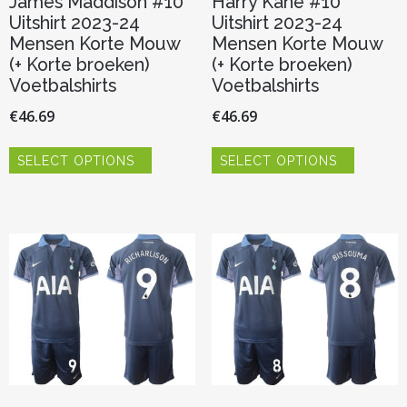
James Maddison #10
Harry Kane #10
Uitshirt 2023-24
Uitshirt 2023-24
Mensen Korte Mouw
Mensen Korte Mouw
(+ Korte broeken)
(+ Korte broeken)
Voetbalshirts
Voetbalshirts
€
46.69
€
46.69
Dit
Dit
SELECT OPTIONS
SELECT OPTIONS
product
product
heeft
heeft
meerdere
meerder
variaties.
variaties.
Deze
Deze
optie
optie
kan
kan
gekozen
gekozen
worden
worden
op
op
de
de
productpagina
productp