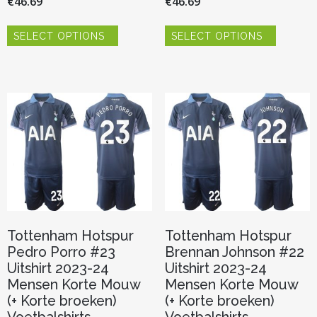
€
46.69
€
46.69
Dit
Dit
SELECT OPTIONS
SELECT OPTIONS
product
product
heeft
heeft
meerdere
meerder
variaties.
variaties.
Deze
Deze
optie
optie
kan
kan
gekozen
gekozen
worden
worden
op
op
de
de
productpagina
productp
Tottenham Hotspur
Tottenham Hotspur
Pedro Porro #23
Brennan Johnson #22
Uitshirt 2023-24
Uitshirt 2023-24
Mensen Korte Mouw
Mensen Korte Mouw
(+ Korte broeken)
(+ Korte broeken)