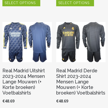
SELECT OPTIONS
SELECT OPTIONS
product
product
heeft
heeft
meerdere
meerder
variaties.
variaties.
Deze
Deze
optie
optie
kan
kan
gekozen
gekozen
worden
worden
op
op
de
de
productpagina
productp
Real Madrid Uitshirt
Real Madrid Derde
2023-2024 Mensen
Shirt 2023-2024
Lange Mouwen (+
Mensen Lange
Korte broeken)
Mouwen (+ Korte
Voetbalshirts
broeken) Voetbalshirts
€
48.69
€
48.69
Dit
Dit