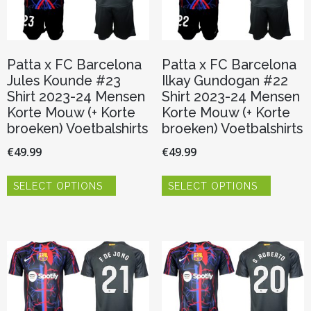
op
op
de
de
productpagina
productp
Patta x FC Barcelona
Patta x FC Barcelona
Jules Kounde #23
Ilkay Gundogan #22
Shirt 2023-24 Mensen
Shirt 2023-24 Mensen
Korte Mouw (+ Korte
Korte Mouw (+ Korte
broeken) Voetbalshirts
broeken) Voetbalshirts
€
49.99
€
49.99
Dit
Dit
SELECT OPTIONS
SELECT OPTIONS
product
product
heeft
heeft
meerdere
meerder
variaties.
variaties.
Deze
Deze
optie
optie
kan
kan
gekozen
gekozen
worden
worden