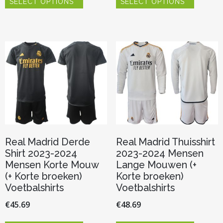
SELECT OPTIONS
SELECT OPTIONS
product
product
heeft
heeft
meerdere
meerder
variaties.
variaties.
Deze
Deze
optie
optie
kan
kan
gekozen
gekozen
worden
worden
op
op
de
de
productpagina
productp
Real Madrid Derde
Real Madrid Thuisshirt
Shirt 2023-2024
2023-2024 Mensen
Mensen Korte Mouw
Lange Mouwen (+
(+ Korte broeken)
Korte broeken)
Voetbalshirts
Voetbalshirts
€
45.69
€
48.69
Dit
Dit