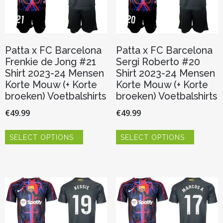
op
op
de
de
productpagina
productp
Patta x FC Barcelona
Patta x FC Barcelona
Frenkie de Jong #21
Sergi Roberto #20
Shirt 2023-24 Mensen
Shirt 2023-24 Mensen
Korte Mouw (+ Korte
Korte Mouw (+ Korte
broeken) Voetbalshirts
broeken) Voetbalshirts
€
49.99
€
49.99
Dit
Dit
SELECT OPTIONS
SELECT OPTIONS
product
product
heeft
heeft
meerdere
meerder
variaties.
variaties.
Deze
Deze
optie
optie
kan
kan
gekozen
gekozen
worden
worden