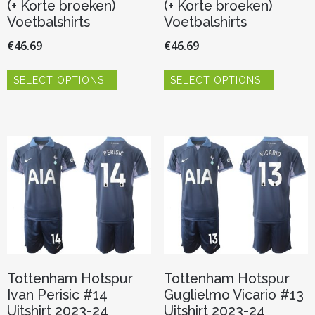
(+ Korte broeken)
(+ Korte broeken)
Voetbalshirts
Voetbalshirts
€
46.69
€
46.69
Dit
Dit
SELECT OPTIONS
SELECT OPTIONS
product
product
heeft
heeft
meerdere
meerder
variaties.
variaties.
Deze
Deze
optie
optie
kan
kan
gekozen
gekozen
worden
worden
op
op
de
de
productpagina
productp
Tottenham Hotspur
Tottenham Hotspur
Ivan Perisic #14
Guglielmo Vicario #13
Uitshirt 2023-24
Uitshirt 2023-24