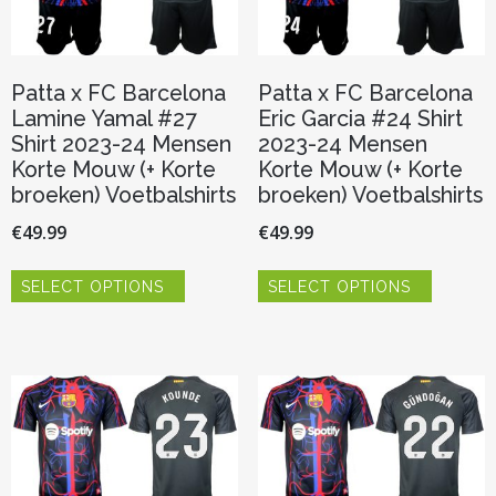
de
de
productpagina
productp
Patta x FC Barcelona
Patta x FC Barcelona
Lamine Yamal #27
Eric Garcia #24 Shirt
Shirt 2023-24 Mensen
2023-24 Mensen
Korte Mouw (+ Korte
Korte Mouw (+ Korte
broeken) Voetbalshirts
broeken) Voetbalshirts
€
49.99
€
49.99
Dit
Dit
SELECT OPTIONS
SELECT OPTIONS
product
product
heeft
heeft
meerdere
meerder
variaties.
variaties.
Deze
Deze
optie
optie
kan
kan
gekozen
gekozen
worden
worden