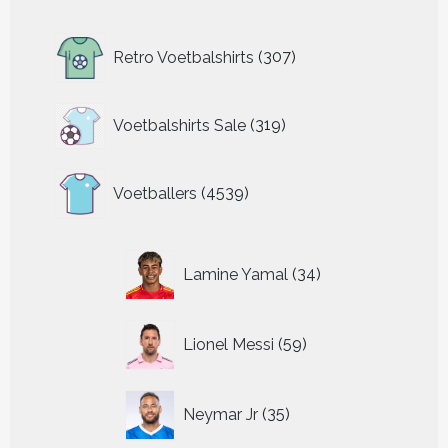
307
Retro Voetbalshirts
307
producten
319
Voetbalshirts Sale
319
producten
4539
Voetballers
4539
producten
34
Lamine Yamal
34
producten
59
Lionel Messi
59
producten
35
Neymar Jr
35
producten