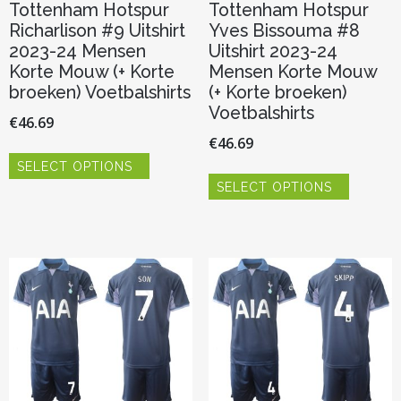
Tottenham Hotspur
Tottenham Hotspur
Richarlison #9 Uitshirt
Yves Bissouma #8
2023-24 Mensen
Uitshirt 2023-24
Korte Mouw (+ Korte
Mensen Korte Mouw
broeken) Voetbalshirts
(+ Korte broeken)
Voetbalshirts
€
46.69
€
46.69
Dit
SELECT OPTIONS
product
Dit
heeft
SELECT OPTIONS
product
meerdere
heeft
variaties.
meerder
Deze
variaties.
optie
Deze
kan
optie
gekozen
kan
worden
gekozen
op
worden
de
op
productpagina
de
productp