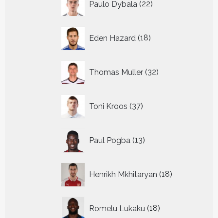
Paulo Dybala
22
producten
18
Eden Hazard
18
producten
32
Thomas Muller
32
producten
37
Toni Kroos
37
producten
13
Paul Pogba
13
producten
18
Henrikh Mkhitaryan
18
producten
18
Romelu Lukaku
18
producten