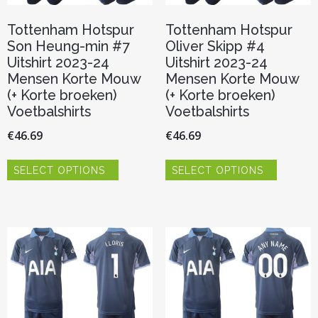
Tottenham Hotspur
Tottenham Hotspur
Son Heung-min #7
Oliver Skipp #4
Uitshirt 2023-24
Uitshirt 2023-24
Mensen Korte Mouw
Mensen Korte Mouw
(+ Korte broeken)
(+ Korte broeken)
Voetbalshirts
Voetbalshirts
€
46.69
€
46.69
Dit
Dit
SELECT OPTIONS
SELECT OPTIONS
product
product
heeft
heeft
meerdere
meerder
variaties.
variaties.
Deze
Deze
optie
optie
kan
kan
gekozen
gekozen
worden
worden
op
op