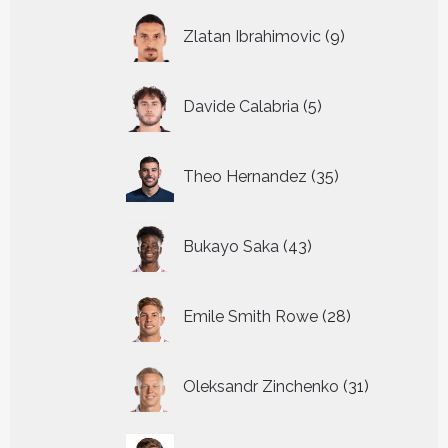
9
Zlatan Ibrahimovic
9
producten
5
Davide Calabria
5
producten
35
Theo Hernandez
35
producten
43
Bukayo Saka
43
producten
28
Emile Smith Rowe
28
producten
31
Oleksandr Zinchenko
31
producten
21