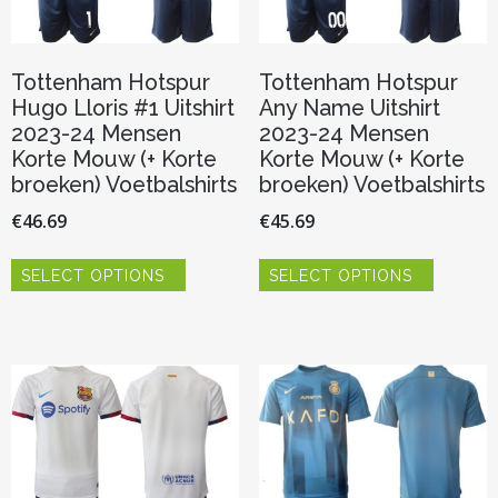
de
de
productpagina
productp
Tottenham Hotspur
Tottenham Hotspur
Hugo Lloris #1 Uitshirt
Any Name Uitshirt
2023-24 Mensen
2023-24 Mensen
Korte Mouw (+ Korte
Korte Mouw (+ Korte
broeken) Voetbalshirts
broeken) Voetbalshirts
€
46.69
€
45.69
Dit
Dit
SELECT OPTIONS
SELECT OPTIONS
product
product
heeft
heeft
meerdere
meerder
variaties.
variaties.
Deze
Deze
optie
optie
kan
kan
gekozen
gekozen
worden
worden
op
op