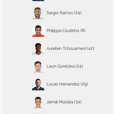
24
Sergio Ramos
24
producten
8
Philippe Coutinho
8
producten
42
Aurelien Tchouameni
42
producten
24
Leon Goretzka
24
producten
29
Lucas Hernandez
29
producten
34
Jamal Musiala
34
producten