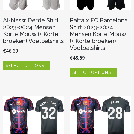
productpagina
productp
Al-Nassr Derde Shirt
Patta x FC Barcelona
2023-2024 Mensen
Shirt 2023-2024
Korte Mouw (+ Korte
Mensen Korte Mouw
broeken) Voetbalshirts
(+ Korte broeken)
Voetbalshirts
€
46.69
€
48.69
Dit
SELECT OPTIONS
product
Dit
heeft
SELECT OPTIONS
product
meerdere
heeft
variaties.
meerder
Deze
variaties.
optie
Deze
kan
optie
gekozen
kan
worden
gekozen
op
worden
de
op