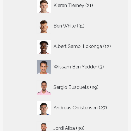
21
Kieran Tierney
21
producten
31
Ben White
31
producten
12
Albert Sambi Lokonga
12
producte
3
Wissam Ben Yedder
3
producten
29
Sergio Busquets
29
producten
27
Andreas Christensen
27
producten
30
Jordi Alba
30