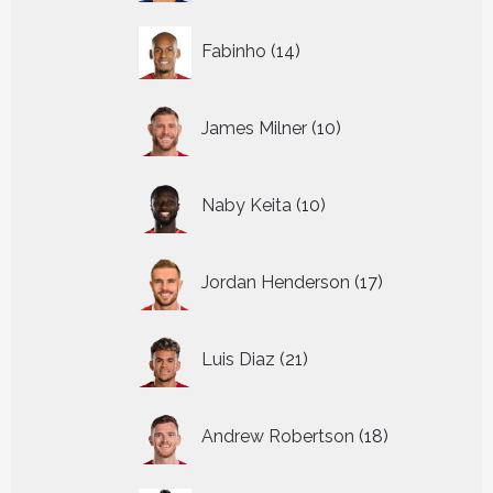
14
Fabinho
14
producten
10
James Milner
10
producten
10
Naby Keita
10
producten
17
Jordan Henderson
17
producten
21
Luis Diaz
21
producten
18
Andrew Robertson
18
producten