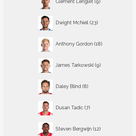
Clement Lenglet
9
producten
23
Dwight McNeil
23
producten
18
Anthony Gordon
18
producten
9
James Tarkowski
9
producten
8
Daley Blind
8
producten
7
Dusan Tadic
7
producten
12
Steven Bergwijn
12
producten