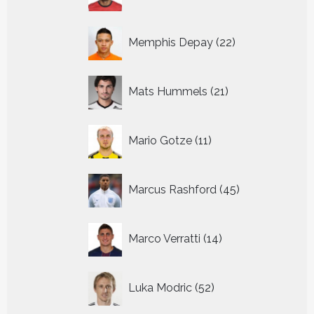
producten
22
Memphis Depay
22
producten
21
Mats Hummels
21
producten
11
Mario Gotze
11
producten
45
Marcus Rashford
45
producten
14
Marco Verratti
14
producten
52
Luka Modric
52
producten