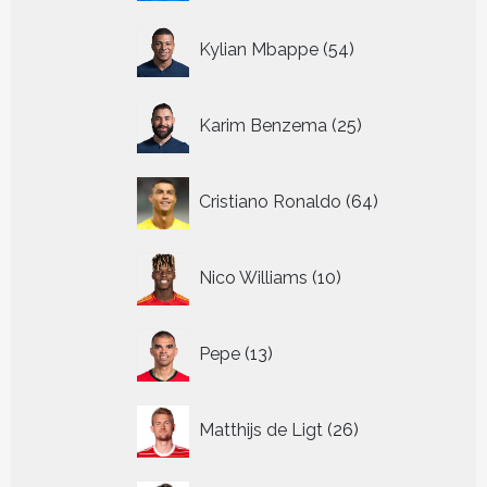
54
Kylian Mbappe
54
producten
25
Karim Benzema
25
producten
64
Cristiano Ronaldo
64
producten
10
Nico Williams
10
producten
13
Pepe
13
producten
26
Matthijs de Ligt
26
producten