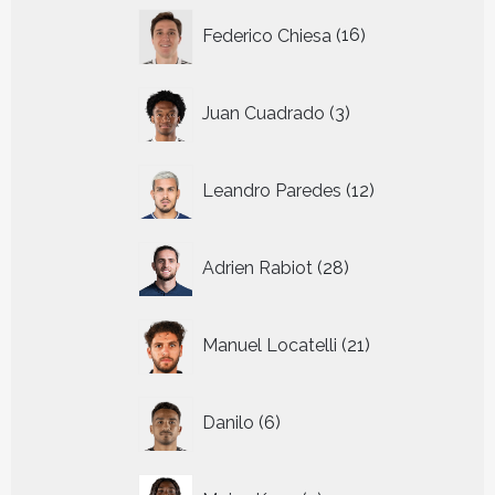
16
Federico Chiesa
16
producten
3
Juan Cuadrado
3
producten
12
Leandro Paredes
12
producten
28
Adrien Rabiot
28
producten
21
Manuel Locatelli
21
producten
6
Danilo
6
producten
5