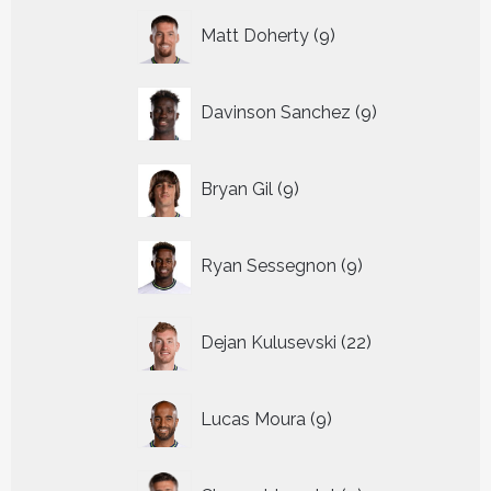
9
Matt Doherty
9
producten
9
Davinson Sanchez
9
producten
9
Bryan Gil
9
producten
9
Ryan Sessegnon
9
producten
22
Dejan Kulusevski
22
producten
9
Lucas Moura
9
producten
9