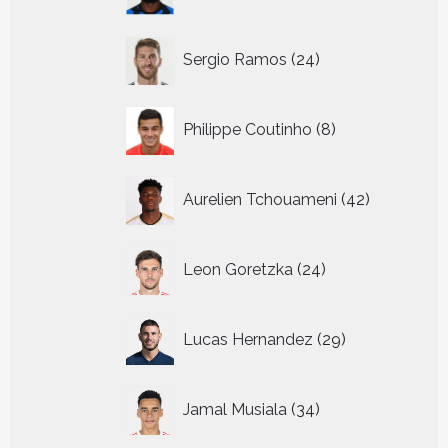
producten
24
Sergio Ramos
24
producten
8
Philippe Coutinho
8
producten
42
Aurelien Tchouameni
42
producten
24
Leon Goretzka
24
producten
29
Lucas Hernandez
29
producten
34
Jamal Musiala
34
producten