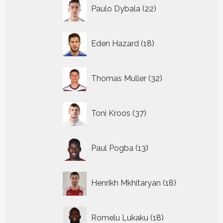
22
Paulo Dybala
22
producten
18
Eden Hazard
18
producten
32
Thomas Muller
32
producten
37
Toni Kroos
37
producten
13
Paul Pogba
13
producten
18
Henrikh Mkhitaryan
18
producten
18
Romelu Lukaku
18