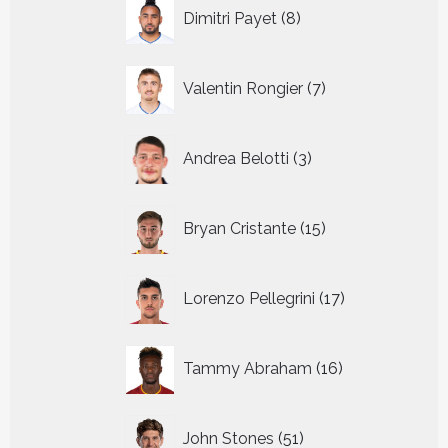
8
Dimitri Payet
8
producten
7
Valentin Rongier
7
producten
3
Andrea Belotti
3
producten
15
Bryan Cristante
15
producten
17
Lorenzo Pellegrini
17
producten
16
Tammy Abraham
16
producten
51
John Stones
51