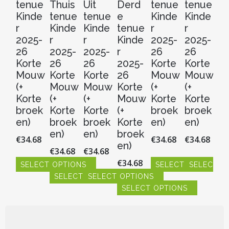
tenue
Thuis
Uit
Derd
tenue
tenue
e
Kinde
tenue
tenue
e
Kinde
Kinde
t
r
Kinde
Kinde
tenue
r
r
Ki
2025-
r
r
Kinde
2025-
2025-
r
26
2025-
2025-
r
26
26
20
Korte
26
26
2025-
Korte
Korte
2
Mouw
Korte
Korte
26
Mouw
Mouw
Ko
(+
Mouw
Mouw
Korte
(+
(+
M
Korte
(+
(+
Mouw
Korte
Korte
(+
broek
Korte
Korte
(+
broek
broek
Ko
en)
broek
broek
Korte
en)
en)
b
en)
en)
broek
en
€
34.68
€
34.68
€
34.68
en)
€
34.68
€
34.68
€
3
€
34.68
SELECT OPTIONS
SELECT OPTIONS
SELECT O
SELECT OPTIONS
SELECT OPTIONS
S
Dit
Dit
Dit
product
SELECT OPTIONS
product
product
Dit
Dit
Dit
heeft
heeft
heeft
product
product
pr
Dit
meerdere
meerdere
meerdere
heeft
heeft
hee
product
variaties.
variaties.
variaties.
meerdere
meerdere
me
heeft