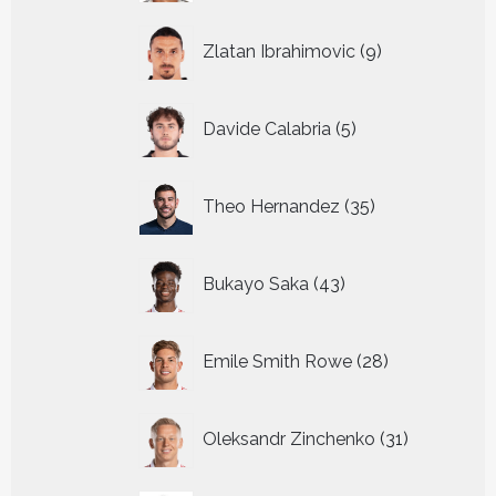
9
Zlatan Ibrahimovic
9
producten
5
Davide Calabria
5
producten
35
Theo Hernandez
35
producten
43
Bukayo Saka
43
producten
28
Emile Smith Rowe
28
producten
31
Oleksandr Zinchenko
31
producten