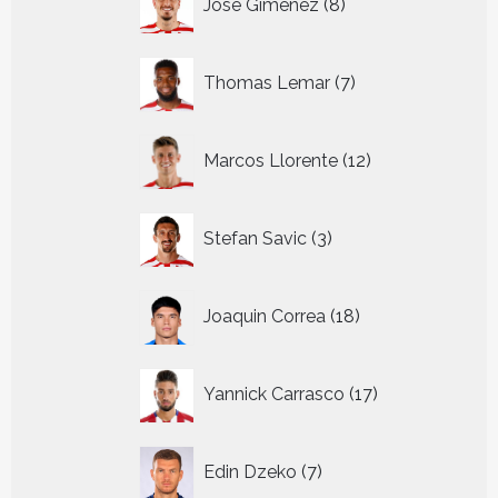
Jose Gimenez
8
producten
7
Thomas Lemar
7
producten
12
Marcos Llorente
12
producten
3
Stefan Savic
3
producten
18
Joaquin Correa
18
producten
17
Yannick Carrasco
17
producten
7
Edin Dzeko
7
producten