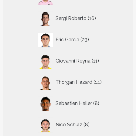
producten
16
Sergi Roberto
16
producten
23
Eric Garcia
23
producten
11
Giovanni Reyna
11
producten
14
Thorgan Hazard
14
producten
8
Sebastien Haller
8
producten
8
Nico Schulz
8
producten