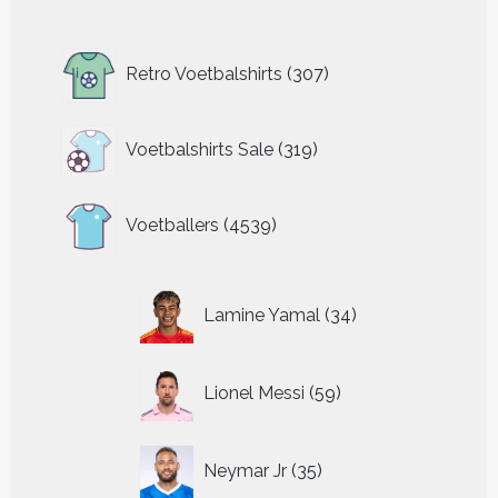
307
Retro Voetbalshirts
307
producten
319
Voetbalshirts Sale
319
producten
4539
Voetballers
4539
producten
34
Lamine Yamal
34
producten
59
Lionel Messi
59
producten
35
Neymar Jr
35
producten