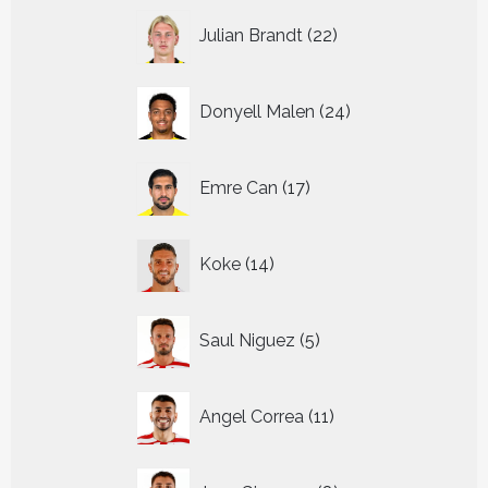
22
Julian Brandt
22
producten
24
Donyell Malen
24
producten
17
Emre Can
17
producten
14
Koke
14
producten
5
Saul Niguez
5
producten
11
Angel Correa
11
producten
8