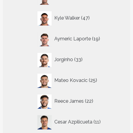
producten
47
Kyle Walker
47
producten
19
Aymeric Laporte
19
producten
33
Jorginho
33
producten
25
Mateo Kovacic
25
producten
22
Reece James
22
producten
11
Cesar Azpilicueta
11
producten