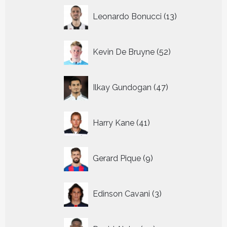
13
Leonardo Bonucci
13
producten
52
Kevin De Bruyne
52
producten
47
Ilkay Gundogan
47
producten
41
Harry Kane
41
producten
9
Gerard Pique
9
producten
3
Edinson Cavani
3
producten
44