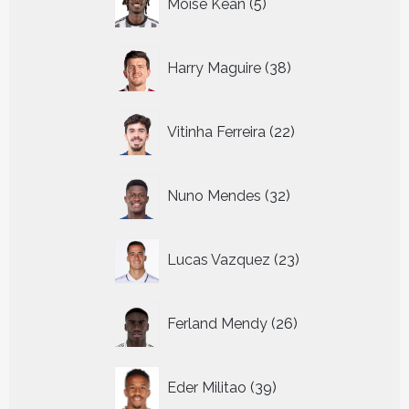
Moise Kean
5
producten
38
Harry Maguire
38
producten
22
Vitinha Ferreira
22
producten
32
Nuno Mendes
32
producten
23
Lucas Vazquez
23
producten
26
Ferland Mendy
26
producten
39
Eder Militao
39
producten