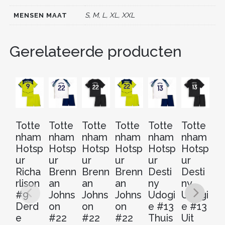
o
S, M, L, XL, XXL
MENSEN MAAT
k
Gerelateerde producten
Totte
Totte
Totte
Totte
Totte
Totte
To
nham
nham
nham
nham
nham
nham
n
Hotsp
Hotsp
Hotsp
Hotsp
Hotsp
Hotsp
H
ur
ur
ur
ur
ur
ur
ur
Richa
Brenn
Brenn
Brenn
Desti
Desti
De
rlison
an
an
an
ny
ny
n
#9
Johns
Johns
Johns
Udogi
Udogi
U
Derd
on
on
on
e #13
e #13
e 
e
#22
#22
#22
Thuis
Uit
D