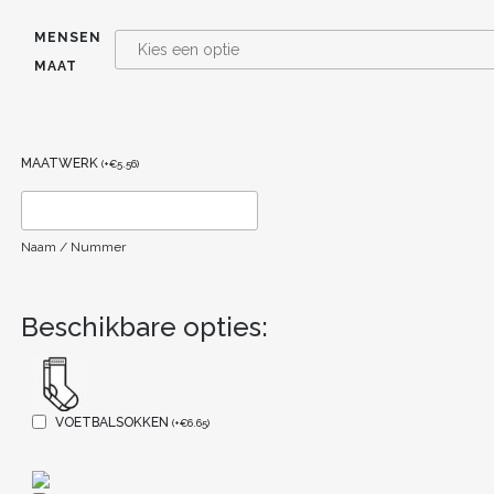
MENSEN
MAAT
MAATWERK
(
+
€
5.56
)
Naam / Nummer
Beschikbare opties:
VOETBALSOKKEN
(
+
€
6.65
)