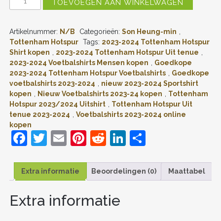
TOEVOEGEN AAN WINKELWAGEN
HOTSPUR
SON
HEUNG-
Artikelnummer:
N/B
Categorieën:
Son Heung-min
,
MIN
#7
Tottenham Hotspur
Tags:
2023-2024 Tottenham Hotspur
UITSHIRT
Shirt kopen
,
2023-2024 Tottenham Hotspur Uit tenue
,
2023-
2023-2024 Voetbalshirts Mensen kopen
,
Goedkope
24
2023-2024 Tottenham Hotspur Voetbalshirts
,
Goedkope
MENSEN
voetbalshirts 2023-2024
,
nieuw 2023-2024 Sportshirt
KORTE
kopen
,
Nieuw Voetbalshirts 2023-24 kopen
,
Tottenham
MOUW
(+
Hotspur 2023/2024 Uitshirt
,
Tottenham Hotspur Uit
KORTE
tenue 2023-2024
,
Voetbalshirts 2023-2024 online
BROEKEN)
kopen
VOETBALSHIRTS
F
T
E
Pi
R
Li
D
AANTAL
a
w
m
nt
e
n
el
c
itt
ai
er
d
k
e
Extra informatie
Beoordelingen (0)
Maattabel
e
er
l
e
di
e
n
Extra informatie
b
st
t
dI
o
n