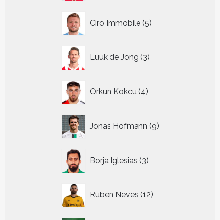
5
Ciro Immobile
5
producten
3
Luuk de Jong
3
producten
4
Orkun Kokcu
4
producten
9
Jonas Hofmann
9
producten
3
Borja Iglesias
3
producten
12
Ruben Neves
12
producten