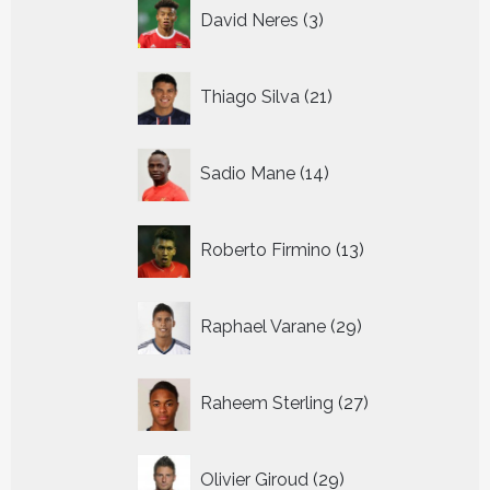
3
David Neres
3
producten
21
Thiago Silva
21
producten
14
Sadio Mane
14
producten
13
Roberto Firmino
13
producten
29
Raphael Varane
29
producten
27
Raheem Sterling
27
producten
29
Olivier Giroud
29