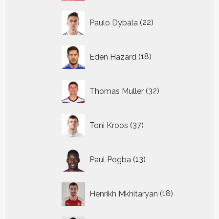
22
Paulo Dybala
22
producten
18
Eden Hazard
18
producten
32
Thomas Muller
32
producten
37
Toni Kroos
37
producten
13
Paul Pogba
13
producten
18
Henrikh Mkhitaryan
18
producten