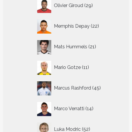
29
Olivier Giroud
29
producten
22
Memphis Depay
22
producten
21
Mats Hummels
21
producten
11
Mario Gotze
11
producten
45
Marcus Rashford
45
producten
14
Marco Verratti
14
producten
52
Luka Modric
52