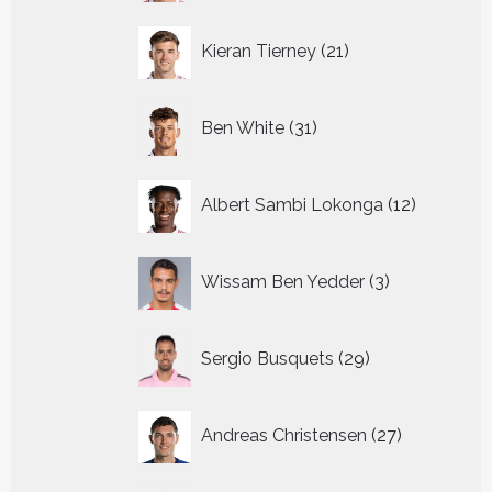
21
Kieran Tierney
21
producten
31
Ben White
31
producten
12
Albert Sambi Lokonga
12
producte
3
Wissam Ben Yedder
3
producten
29
Sergio Busquets
29
producten
27
Andreas Christensen
27
producten