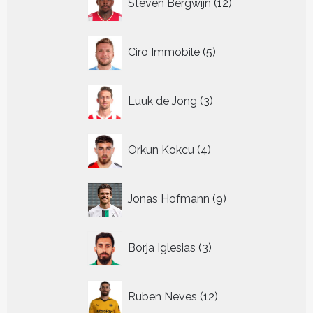
Steven Bergwijn
12
producten
5
Ciro Immobile
5
producten
3
Luuk de Jong
3
producten
4
Orkun Kokcu
4
producten
9
Jonas Hofmann
9
producten
3
Borja Iglesias
3
producten
12
Ruben Neves
12
producten