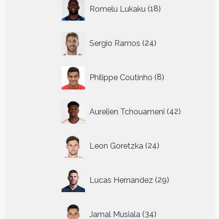
18
Romelu Lukaku
18
producten
24
Sergio Ramos
24
producten
8
Philippe Coutinho
8
producten
42
Aurelien Tchouameni
42
producten
24
Leon Goretzka
24
producten
29
Lucas Hernandez
29
producten
34
Jamal Musiala
34