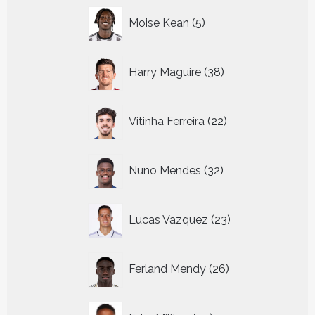
5
Moise Kean
5
producten
38
Harry Maguire
38
producten
22
Vitinha Ferreira
22
producten
32
Nuno Mendes
32
producten
23
Lucas Vazquez
23
producten
26
Ferland Mendy
26
producten
39