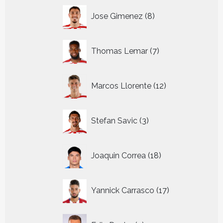
8
Jose Gimenez
8
producten
7
Thomas Lemar
7
producten
12
Marcos Llorente
12
producten
3
Stefan Savic
3
producten
18
Joaquin Correa
18
producten
17
Yannick Carrasco
17
producten
7