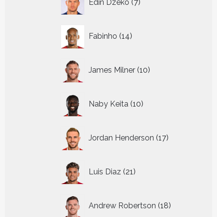
Edin Dzeko
7
producten
14
Fabinho
14
producten
10
James Milner
10
producten
10
Naby Keita
10
producten
17
Jordan Henderson
17
producten
21
Luis Diaz
21
producten
18
Andrew Robertson
18
producten