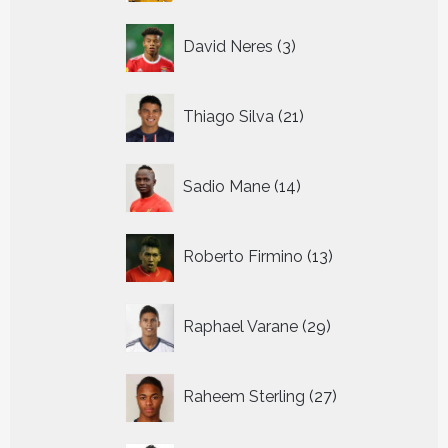
3
David Neres
3
producten
21
Thiago Silva
21
producten
14
Sadio Mane
14
producten
13
Roberto Firmino
13
producten
29
Raphael Varane
29
producten
27
Raheem Sterling
27
producten