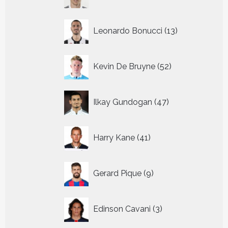
producten
13
Leonardo Bonucci
13
producten
52
Kevin De Bruyne
52
producten
47
Ilkay Gundogan
47
producten
41
Harry Kane
41
producten
9
Gerard Pique
9
producten
3
Edinson Cavani
3
producten