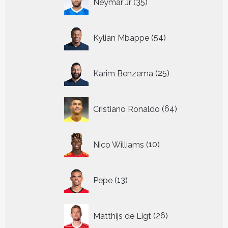
Neymar Jr
35
producten
54
Kylian Mbappe
54
producten
25
Karim Benzema
25
producten
64
Cristiano Ronaldo
64
producten
10
Nico Williams
10
producten
13
Pepe
13
producten
26
Matthijs de Ligt
26
producten