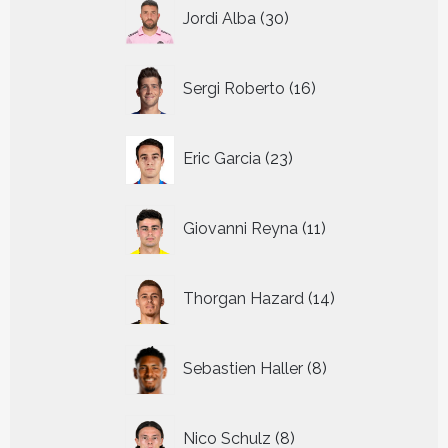
30
Jordi Alba
30
producten
16
Sergi Roberto
16
producten
23
Eric Garcia
23
producten
11
Giovanni Reyna
11
producten
14
Thorgan Hazard
14
producten
8
Sebastien Haller
8
producten
8
Nico Schulz
8