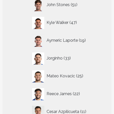
51
John Stones
51
producten
47
Kyle Walker
47
producten
19
Aymeric Laporte
19
producten
33
Jorginho
33
producten
25
Mateo Kovacic
25
producten
22
Reece James
22
producten
11
Cesar Azpilicueta
11