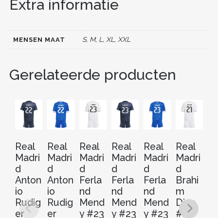
Extra informatie
b
st
t
dI
o
n
o
S, M, L, XL, XXL
MENSEN MAAT
k
Gerelateerde producten
Real
Real
Real
Real
Real
Real
Re
Madri
Madri
Madri
Madri
Madri
Madri
Ma
d
d
d
d
d
d
d
Anton
Anton
Ferla
Ferla
Ferla
Brahi
Br
io
io
nd
nd
nd
m
m
Rudig
Rudig
Mend
Mend
Mend
Diaz
Di
er
er
y #23
y #23
y #23
#21
#