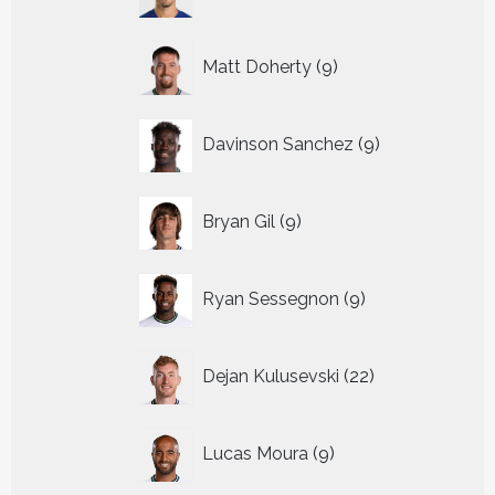
producten
9
Matt Doherty
9
producten
9
Davinson Sanchez
9
producten
9
Bryan Gil
9
producten
9
Ryan Sessegnon
9
producten
22
Dejan Kulusevski
22
producten
9
Lucas Moura
9
producten