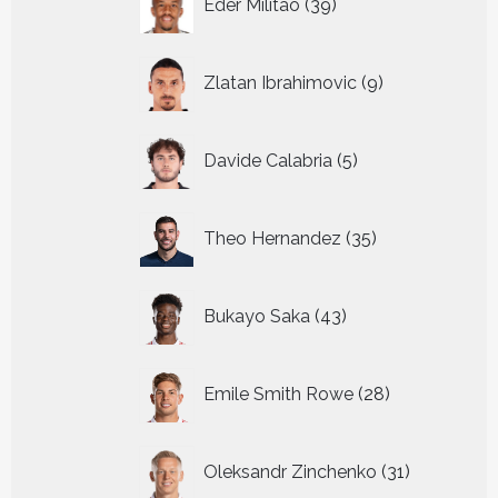
Eder Militao
39
producten
9
Zlatan Ibrahimovic
9
producten
5
Davide Calabria
5
producten
35
Theo Hernandez
35
producten
43
Bukayo Saka
43
producten
28
Emile Smith Rowe
28
producten
31
Oleksandr Zinchenko
31
producten