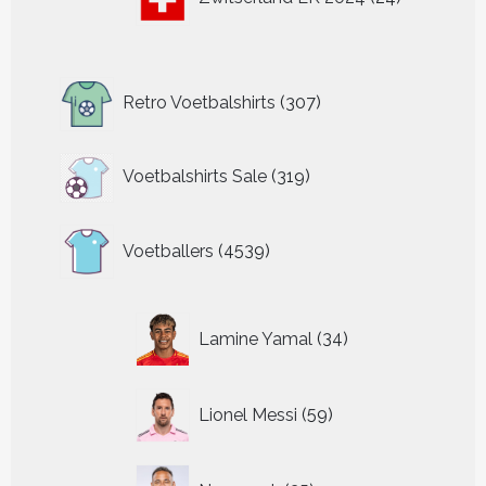
producten
307
Retro Voetbalshirts
307
producten
319
Voetbalshirts Sale
319
producten
4539
Voetballers
4539
producten
34
Lamine Yamal
34
producten
59
Lionel Messi
59
producten
35