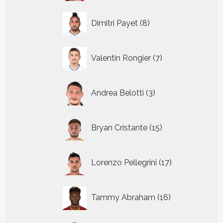
8
Dimitri Payet
8
producten
7
Valentin Rongier
7
producten
3
Andrea Belotti
3
producten
15
Bryan Cristante
15
producten
17
Lorenzo Pellegrini
17
producten
16
Tammy Abraham
16
producten