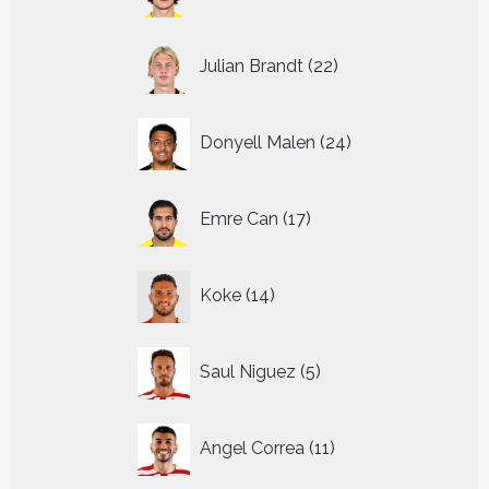
producten
22
Julian Brandt
22
producten
24
Donyell Malen
24
producten
17
Emre Can
17
producten
14
Koke
14
producten
5
Saul Niguez
5
producten
11
Angel Correa
11
producten