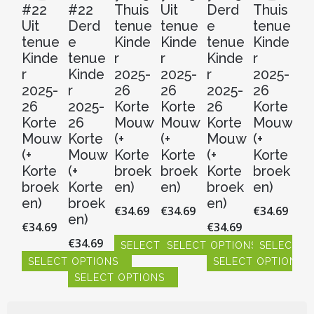
#22
#22
Thuis
Uit
Derd
Thuis
Ui
Uit
Derd
tenue
tenue
e
tenue
t
tenue
e
Kinde
Kinde
tenue
Kinde
Ki
Kinde
tenue
r
r
Kinde
r
r
r
Kinde
2025-
2025-
r
2025-
20
2025-
r
26
26
2025-
26
2
26
2025-
Korte
Korte
26
Korte
Ko
Korte
26
Mouw
Mouw
Korte
Mouw
M
Mouw
Korte
(+
(+
Mouw
(+
(+
(+
Mouw
Korte
Korte
(+
Korte
Ko
Korte
(+
broek
broek
Korte
broek
b
broek
Korte
en)
en)
broek
en)
en
en)
broek
en)
€
34.69
€
34.69
€
34.69
€
3
en)
€
34.69
€
34.69
€
34.69
SELECT OPTIONS
SELECT OPTIONS
SELECT O
S
SELECT OPTIONS
SELECT OPTIONS
Dit
Dit
Dit
Dit
SELECT OPTIONS
product
product
product
pr
Dit
Dit
heeft
heeft
heeft
hee
product
product
Dit
meerdere
meerdere
meerdere
me
heeft
heeft
product