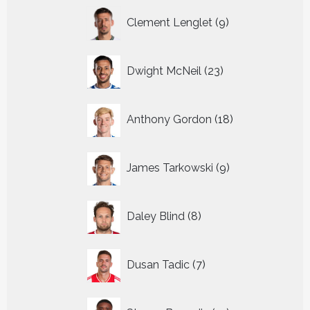
9
Clement Lenglet
9
producten
23
Dwight McNeil
23
producten
18
Anthony Gordon
18
producten
9
James Tarkowski
9
producten
8
Daley Blind
8
producten
7
Dusan Tadic
7
producten
12