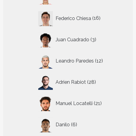
producten
16
Federico Chiesa
16
producten
3
Juan Cuadrado
3
producten
12
Leandro Paredes
12
producten
28
Adrien Rabiot
28
producten
21
Manuel Locatelli
21
producten
6
Danilo
6
producten