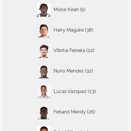
5
Moise Kean
5
producten
38
Harry Maguire
38
producten
22
Vitinha Ferreira
22
producten
32
Nuno Mendes
32
producten
23
Lucas Vazquez
23
producten
26
Ferland Mendy
26
producten
39