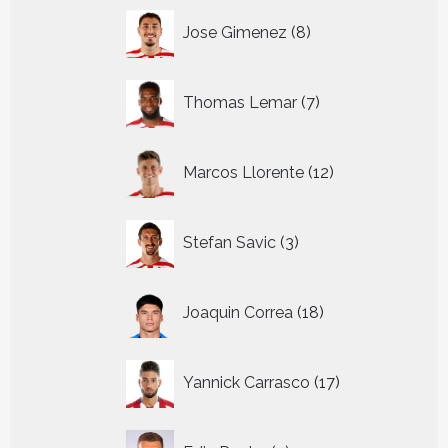
8
Jose Gimenez
8
producten
7
Thomas Lemar
7
producten
12
Marcos Llorente
12
producten
3
Stefan Savic
3
producten
18
Joaquin Correa
18
producten
17
Yannick Carrasco
17
producten
7