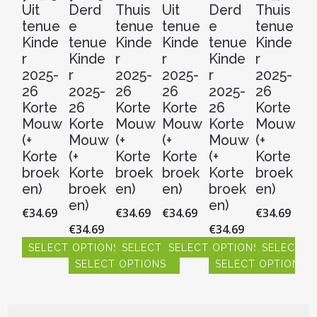
Uit
Derd
Thuis
Uit
Derd
Thuis
Ui
tenue
e
tenue
tenue
e
tenue
t
Kinde
tenue
Kinde
Kinde
tenue
Kinde
Ki
r
Kinde
r
r
Kinde
r
r
2025-
r
2025-
2025-
r
2025-
20
26
2025-
26
26
2025-
26
2
Korte
26
Korte
Korte
26
Korte
Ko
Mouw
Korte
Mouw
Mouw
Korte
Mouw
M
(+
Mouw
(+
(+
Mouw
(+
(+
Korte
(+
Korte
Korte
(+
Korte
Ko
broek
Korte
broek
broek
Korte
broek
b
en)
broek
en)
en)
broek
en)
en
en)
en)
€
34.69
€
34.69
€
34.69
€
34.69
€
3
€
34.69
€
34.69
SELECT OPTIONS
SELECT OPTIONS
SELECT OPTIONS
SELECT O
S
SELECT OPTIONS
SELECT OPTIONS
Dit
Dit
Dit
Dit
Dit
product
product
product
product
pr
Dit
Dit
heeft
heeft
heeft
heeft
hee
product
product
meerdere
meerdere
meerdere
meerdere
me
heeft
heeft