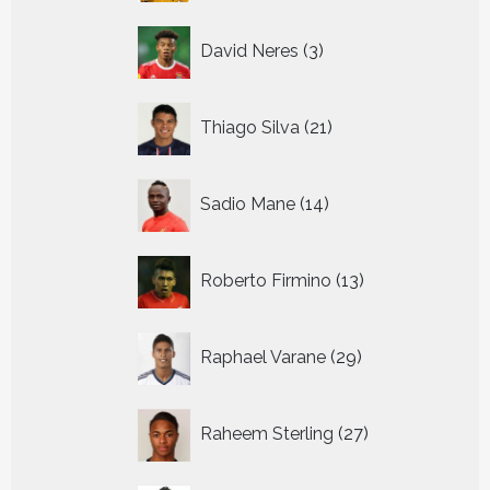
3
David Neres
3
producten
21
Thiago Silva
21
producten
14
Sadio Mane
14
producten
13
Roberto Firmino
13
producten
29
Raphael Varane
29
producten
27
Raheem Sterling
27
producten