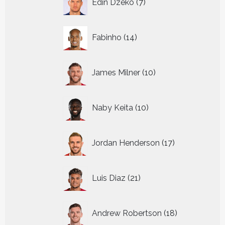
Edin Dzeko
7
producten
14
Fabinho
14
producten
10
James Milner
10
producten
10
Naby Keita
10
producten
17
Jordan Henderson
17
producten
21
Luis Diaz
21
producten
18
Andrew Robertson
18
producten