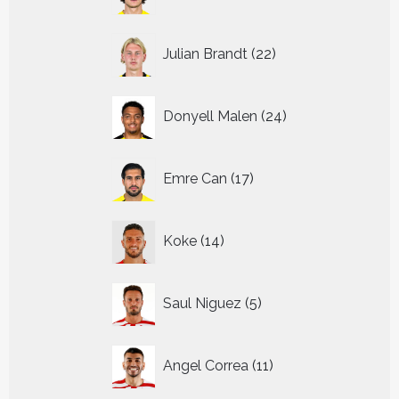
producten
22
Julian Brandt
22
producten
24
Donyell Malen
24
producten
17
Emre Can
17
producten
14
Koke
14
producten
5
Saul Niguez
5
producten
11
Angel Correa
11
producten