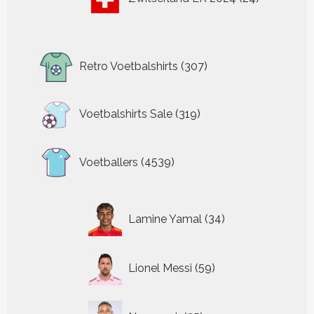
producten
307
Retro Voetbalshirts
307
producten
319
Voetbalshirts Sale
319
producten
4539
Voetballers
4539
producten
34
Lamine Yamal
34
producten
59
Lionel Messi
59
producten
35