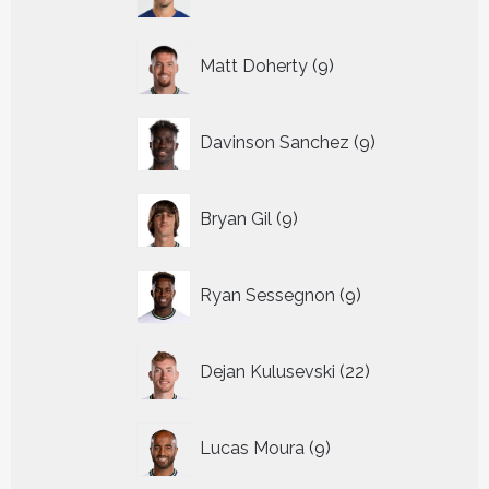
producten
9
Matt Doherty
9
producten
9
Davinson Sanchez
9
producten
9
Bryan Gil
9
producten
9
Ryan Sessegnon
9
producten
22
Dejan Kulusevski
22
producten
9
Lucas Moura
9
producten