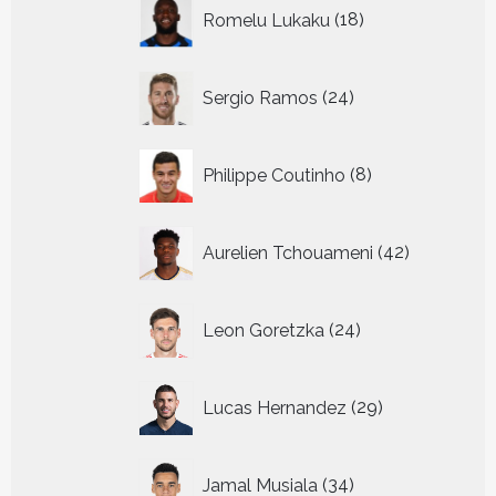
18
Romelu Lukaku
18
producten
24
Sergio Ramos
24
producten
8
Philippe Coutinho
8
producten
42
Aurelien Tchouameni
42
producten
24
Leon Goretzka
24
producten
29
Lucas Hernandez
29
producten
34
Jamal Musiala
34