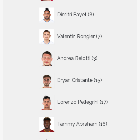
8
Dimitri Payet
8
producten
7
Valentin Rongier
7
producten
3
Andrea Belotti
3
producten
15
Bryan Cristante
15
producten
17
Lorenzo Pellegrini
17
producten
16
Tammy Abraham
16
producten