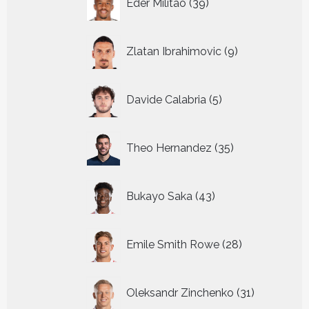
Eder Militao
39
producten
9
Zlatan Ibrahimovic
9
producten
5
Davide Calabria
5
producten
35
Theo Hernandez
35
producten
43
Bukayo Saka
43
producten
28
Emile Smith Rowe
28
producten
31
Oleksandr Zinchenko
31
producten