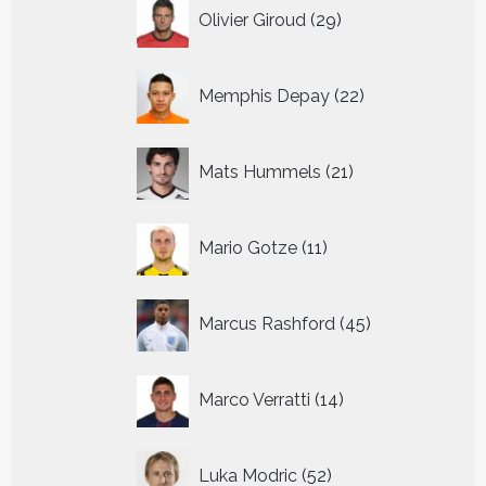
29
Olivier Giroud
29
producten
22
Memphis Depay
22
producten
21
Mats Hummels
21
producten
11
Mario Gotze
11
producten
45
Marcus Rashford
45
producten
14
Marco Verratti
14
producten
52
Luka Modric
52