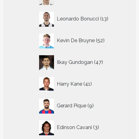
producten
13
Leonardo Bonucci
13
producten
52
Kevin De Bruyne
52
producten
47
Ilkay Gundogan
47
producten
41
Harry Kane
41
producten
9
Gerard Pique
9
producten
3
Edinson Cavani
3
producten