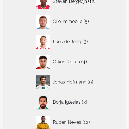
Steven Bergwijn
12
producten
5
Ciro Immobile
5
producten
3
Luuk de Jong
3
producten
4
Orkun Kokcu
4
producten
9
Jonas Hofmann
9
producten
3
Borja Iglesias
3
producten
12
Ruben Neves
12
producten