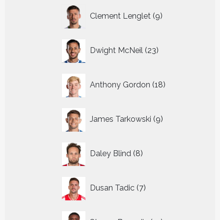
9
Clement Lenglet
9
producten
23
Dwight McNeil
23
producten
18
Anthony Gordon
18
producten
9
James Tarkowski
9
producten
8
Daley Blind
8
producten
7
Dusan Tadic
7
producten
12