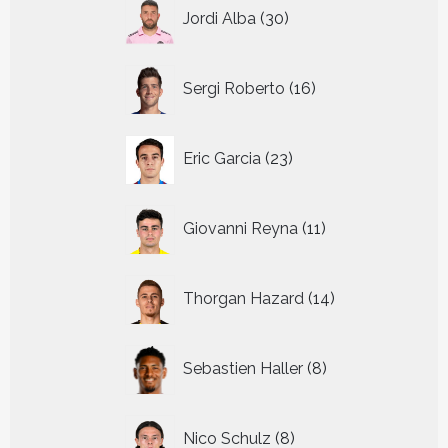
30
Jordi Alba
30
producten
16
Sergi Roberto
16
producten
23
Eric Garcia
23
producten
11
Giovanni Reyna
11
producten
14
Thorgan Hazard
14
producten
8
Sebastien Haller
8
producten
8
Nico Schulz
8