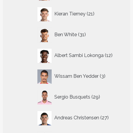
21
Kieran Tierney
21
producten
31
Ben White
31
producten
12
Albert Sambi Lokonga
12
producte
3
Wissam Ben Yedder
3
producten
29
Sergio Busquets
29
producten
27
Andreas Christensen
27
producten