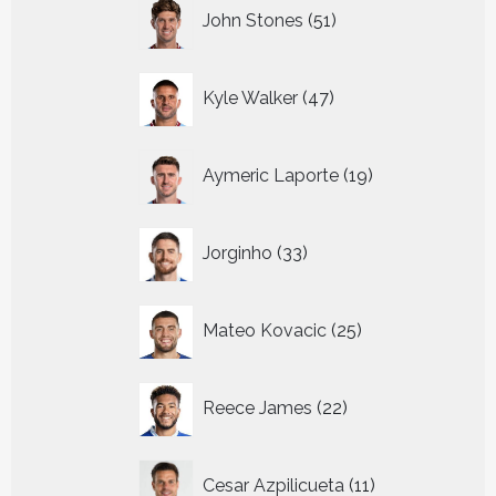
51
John Stones
51
producten
47
Kyle Walker
47
producten
19
Aymeric Laporte
19
producten
33
Jorginho
33
producten
25
Mateo Kovacic
25
producten
22
Reece James
22
producten
11
Cesar Azpilicueta
11