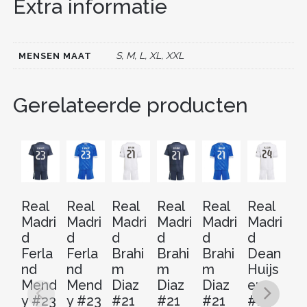
Extra informatie
b
st
t
dI
o
n
o
S, M, L, XL, XXL
MENSEN MAAT
k
Gerelateerde producten
Real
Real
Real
Real
Real
Real
Re
Madri
Madri
Madri
Madri
Madri
Madri
Ma
d
d
d
d
d
d
d
Ferla
Ferla
Brahi
Brahi
Brahi
Dean
D
nd
nd
m
m
m
Huijs
Hu
Mend
Mend
Diaz
Diaz
Diaz
en
e
y #23
y #23
#21
#21
#21
#24
#