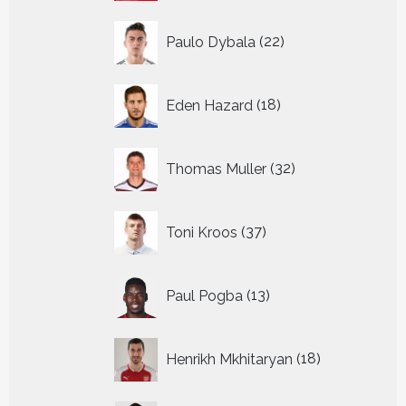
22
Paulo Dybala
22
producten
18
Eden Hazard
18
producten
32
Thomas Muller
32
producten
37
Toni Kroos
37
producten
13
Paul Pogba
13
producten
18
Henrikh Mkhitaryan
18
producten