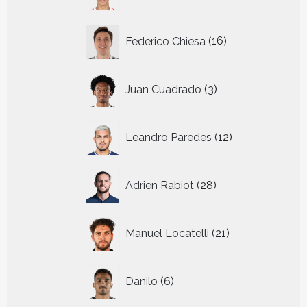
producten
16
Federico Chiesa
16
producten
3
Juan Cuadrado
3
producten
12
Leandro Paredes
12
producten
28
Adrien Rabiot
28
producten
21
Manuel Locatelli
21
producten
6
Danilo
6
producten