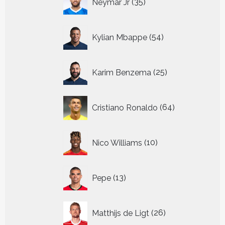
Neymar Jr
35
producten
54
Kylian Mbappe
54
producten
25
Karim Benzema
25
producten
64
Cristiano Ronaldo
64
producten
10
Nico Williams
10
producten
13
Pepe
13
producten
26
Matthijs de Ligt
26
producten