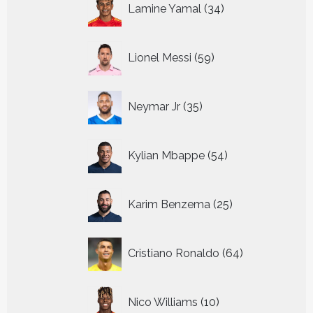
Lamine Yamal
34
producten
59
Lionel Messi
59
producten
35
Neymar Jr
35
producten
54
Kylian Mbappe
54
producten
25
Karim Benzema
25
producten
64
Cristiano Ronaldo
64
producten
10
Nico Williams
10
producten