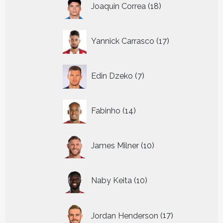
Joaquin Correa
18
producten
17
Yannick Carrasco
17
producten
7
Edin Dzeko
7
producten
14
Fabinho
14
producten
10
James Milner
10
producten
10
Naby Keita
10
producten
17
Jordan Henderson
17
producten