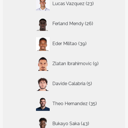
Lucas Vazquez
23
producten
26
Ferland Mendy
26
producten
39
Eder Militao
39
producten
9
Zlatan Ibrahimovic
9
producten
5
Davide Calabria
5
producten
35
Theo Hernandez
35
producten
43
Bukayo Saka
43
producten