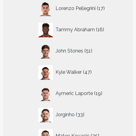
17
Lorenzo Pellegrini
17
producten
16
Tammy Abraham
16
producten
51
John Stones
51
producten
47
Kyle Walker
47
producten
19
Aymeric Laporte
19
producten
33
Jorginho
33
producten
25
Mateo Kovacic
25