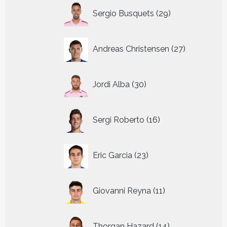
29
Sergio Busquets
29
producten
27
Andreas Christensen
27
producten
30
Jordi Alba
30
producten
16
Sergi Roberto
16
producten
23
Eric Garcia
23
producten
11
Giovanni Reyna
11
producten
14
Thorgan Hazard
14