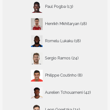
13
Paul Pogba
13
producten
18
Henrikh Mkhitaryan
18
producten
18
Romelu Lukaku
18
producten
24
Sergio Ramos
24
producten
8
Philippe Coutinho
8
producten
42
Aurelien Tchouameni
42
producten
24
Leon Goretzka
24