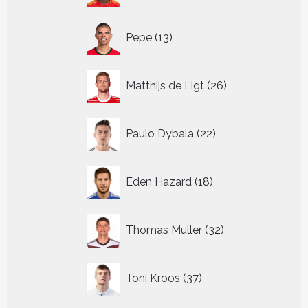
13
Pepe
13
producten
26
Matthijs de Ligt
26
producten
22
Paulo Dybala
22
producten
18
Eden Hazard
18
producten
32
Thomas Muller
32
producten
37
Toni Kroos
37
producten