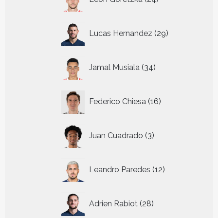
producten
29
Lucas Hernandez
29
producten
34
Jamal Musiala
34
producten
16
Federico Chiesa
16
producten
3
Juan Cuadrado
3
producten
12
Leandro Paredes
12
producten
28
Adrien Rabiot
28
producten