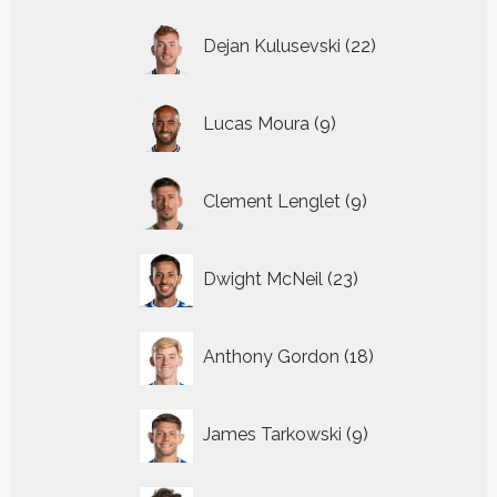
22
Dejan Kulusevski
22
producten
9
Lucas Moura
9
producten
9
Clement Lenglet
9
producten
23
Dwight McNeil
23
producten
18
Anthony Gordon
18
producten
9
James Tarkowski
9
producten