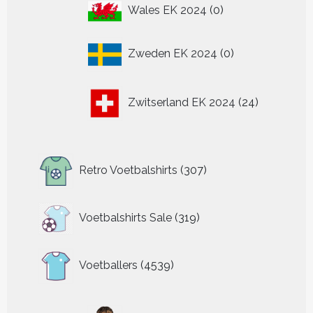
0
Wales EK 2024
0
producten
0
Zweden EK 2024
0
producten
24
Zwitserland EK 2024
24
producten
307
Retro Voetbalshirts
307
producten
319
Voetbalshirts Sale
319
producten
4539
Voetballers
4539
producten
34