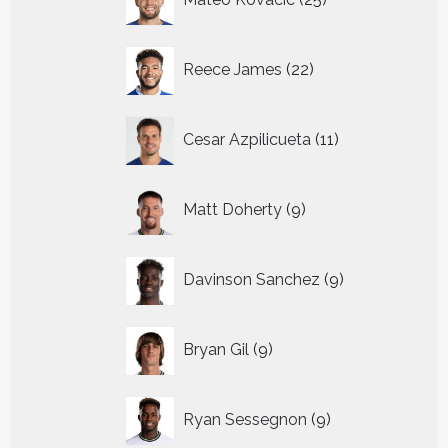
producten
22
Reece James
22
producten
11
Cesar Azpilicueta
11
producten
9
Matt Doherty
9
producten
9
Davinson Sanchez
9
producten
9
Bryan Gil
9
producten
9
Ryan Sessegnon
9
producten