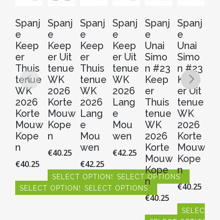
Spanj
Spanj
Spanj
Spanj
Spanj
Spanj
Sp
e
e
e
e
e
e
e
Keep
Keep
Keep
Keep
Unai
Unai
Un
er
er Uit
er
er Uit
Simo
Simo
S
Thuis
tenue
Thuis
tenue
n #23
n #23
n 
tenue
WK
tenue
WK
Keep
Keep
K
WK
2026
WK
2026
er
er Uit
er
2026
Korte
2026
Lang
Thuis
tenue
Th
Korte
Mouw
Lang
e
tenue
WK
t
Mouw
Kope
e
Mou
WK
2026
W
Kope
n
Mou
wen
2026
Korte
2
n
wen
Korte
Mouw
L
€
40.25
€
42.25
Mouw
Kope
e
€
40.25
€
42.25
Kope
n
M
SELECT OPTIONS
SELECT OPTIONS
n
w
€
40.25
SELECT OPTIONS
SELECT OPTIONS
Dit
Dit
€
40.25
€
4
product
product
Dit
Dit
heeft
heeft
product
product
SELECT O