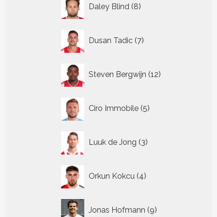
8
Daley Blind
8
producten
7
Dusan Tadic
7
producten
12
Steven Bergwijn
12
producten
5
Ciro Immobile
5
producten
3
Luuk de Jong
3
producten
4
Orkun Kokcu
4
producten
9
Jonas Hofmann
9
producten