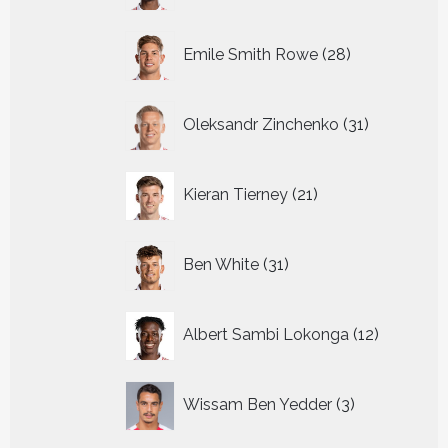
28
Emile Smith Rowe
28
producten
31
Oleksandr Zinchenko
31
producten
21
Kieran Tierney
21
producten
31
Ben White
31
producten
12
Albert Sambi Lokonga
12
producte
3
Wissam Ben Yedder
3
producten