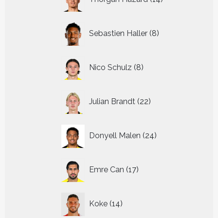
producten
8
Sebastien Haller
8
producten
8
Nico Schulz
8
producten
22
Julian Brandt
22
producten
24
Donyell Malen
24
producten
17
Emre Can
17
producten
14
Koke
14
producten