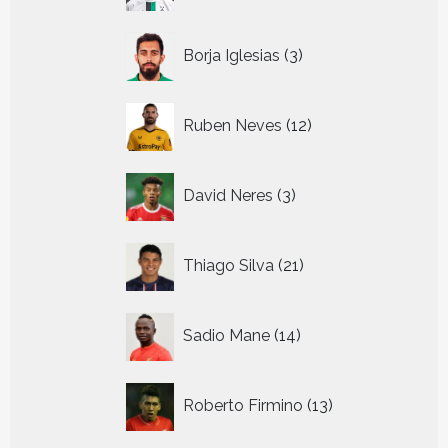
3
Borja Iglesias
3
producten
12
Ruben Neves
12
producten
3
David Neres
3
producten
21
Thiago Silva
21
producten
14
Sadio Mane
14
producten
13
Roberto Firmino
13
producten