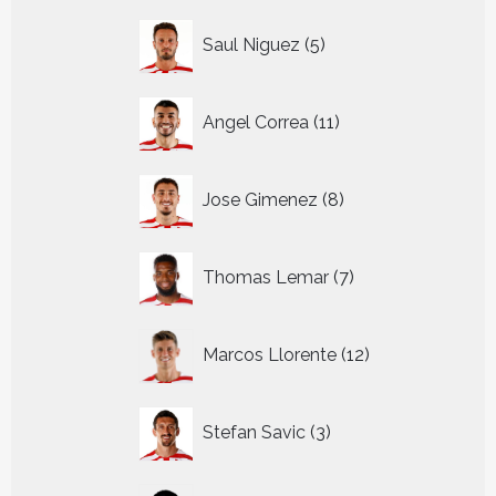
5
Saul Niguez
5
producten
11
Angel Correa
11
producten
8
Jose Gimenez
8
producten
7
Thomas Lemar
7
producten
12
Marcos Llorente
12
producten
3
Stefan Savic
3
producten
18