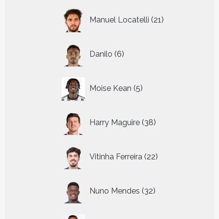
21
Manuel Locatelli
21
producten
6
Danilo
6
producten
5
Moise Kean
5
producten
38
Harry Maguire
38
producten
22
Vitinha Ferreira
22
producten
32
Nuno Mendes
32
producten
23