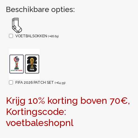
Beschikbare opties:
VOETBALSOKKEN
(
+
€
6.65
)
FIFA 2026 PATCH SET
(
+
€
4.55
)
Krijg 10% korting boven 70€,
Kortingscode:
voetbaleshopnl