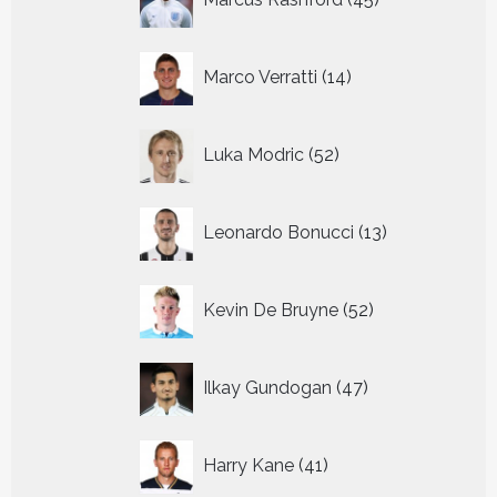
producten
14
Marco Verratti
14
producten
52
Luka Modric
52
producten
13
Leonardo Bonucci
13
producten
52
Kevin De Bruyne
52
producten
47
Ilkay Gundogan
47
producten
41
Harry Kane
41
producten