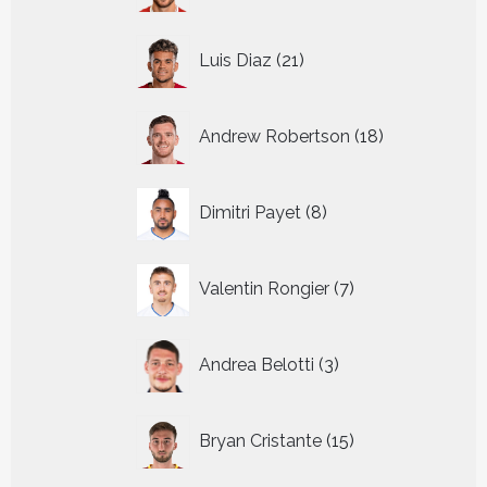
21
Luis Diaz
21
producten
18
Andrew Robertson
18
producten
8
Dimitri Payet
8
producten
7
Valentin Rongier
7
producten
3
Andrea Belotti
3
producten
15
Bryan Cristante
15
producten