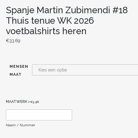
Spanje Martin Zubimendi #18
Thuis tenue WK 2026
voetbalshirts heren
€
33.69
MENSEN
MAAT
MAATWERK
(
+
€
5.56
)
Naam / Nummer