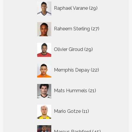
29
Raphael Varane
29
producten
27
Raheem Sterling
27
producten
29
Olivier Giroud
29
producten
22
Memphis Depay
22
producten
21
Mats Hummels
21
producten
11
Mario Gotze
11
producten
45
Marcus Rashford
45