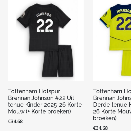
Tottenham Hotspur
Tottenham Ho
Brennan Johnson #22 Uit
Brennan John
tenue Kinder 2025-26 Korte
Derde tenue K
Mouw (+ Korte broeken)
26 Korte Mouw
broeken)
€
34.68
€
34.68
Dit