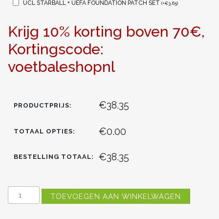
UCL STARBALL + UEFA FOUNDATION PATCH SET
(
+
€
3.65
)
Krijg 10% korting boven 70€,
Kortingscode:
voetbaleshopnl
€38.35
PRODUCTPRIJS:
€0.00
TOTAAL OPTIES:
€38.35
BESTELLING TOTAAL:
TOTTENHAM
TOEVOEGEN AAN WINKELWAGEN
HOTSPUR
HARRY
KANE