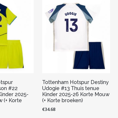
tspur
Tottenham Hotspur Destiny
son #22
Udogie #13 Thuis tenue
inder 2025-
Kinder 2025-26 Korte Mouw
 (+ Korte
(+ Korte broeken)
€
34.68
Dit