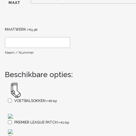
MAAT
MAATWERK
(
+
€
5.56
)
Naam / Nummer
Beschikbare opties:
VOETBALSOKKEN
(
+
€
6.65
)
PREMIER LEAGUE PATCH
(
+
€
2.65
)