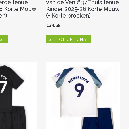
erde tenue
van de Ven #37 Thuis tenue
26 Korte Mouw
Kinder 2025-26 Korte Mouw
en)
(+ Korte broeken)
€
34.68
Dit
Dit
S
SELECT OPTIONS
product
product
heeft
heeft
meerdere
meerdere
variaties.
variaties.
Deze
Deze
optie
optie
kan
kan
gekozen
gekozen
worden
worden
op
op
de
de
productpagina
productpagina