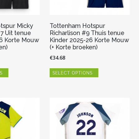
tspur Micky
Tottenham Hotspur
7 Uit tenue
Richarlison #9 Thuis tenue
26 Korte Mouw
Kinder 2025-26 Korte Mouw
en)
(+ Korte broeken)
€
34.68
Dit
Dit
S
SELECT OPTIONS
product
product
heeft
heeft
meerdere
meerdere
variaties.
variaties.
Deze
Deze
optie
optie
kan
kan
gekozen
gekozen
worden
worden
op
op
de
de