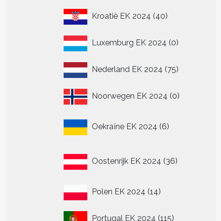
40
Kroatië EK 2024
40
producten
0
Luxemburg EK 2024
0
producten
75
Nederland EK 2024
75
producten
0
Noorwegen EK 2024
0
producten
6
Oekraïne EK 2024
6
producten
36
Oostenrijk EK 2024
36
producten
14
Polen EK 2024
14
producten
115
Portugal EK 2024
115