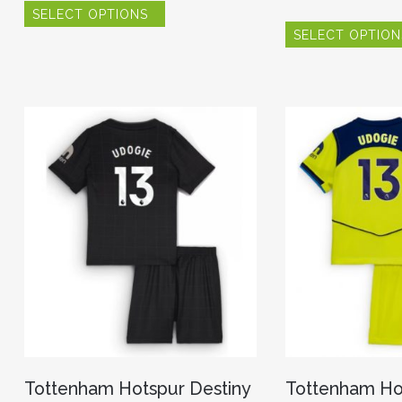
SELECT OPTIONS
product
heeft
SELECT OPTION
meerdere
variaties.
Deze
optie
kan
gekozen
worden
op
de
productpagina
Tottenham Hotspur Destiny
Tottenham Ho