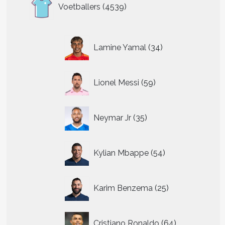
4539
Voetballers
4539
producten
34
Lamine Yamal
34
producten
59
Lionel Messi
59
producten
35
Neymar Jr
35
producten
54
Kylian Mbappe
54
producten
25
Karim Benzema
25
producten
64
Cristiano Ronaldo
64