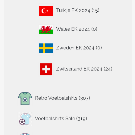
15
Turkije EK 2024
15
producten
0
Wales EK 2024
0
producten
0
Zweden EK 2024
0
producten
24
Zwitserland EK 2024
24
producten
307
Retro Voetbalshirts
307
producten
319
Voetbalshirts Sale
319
producten