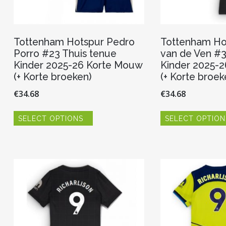
Tottenham Hotspur Pedro
Tottenham Ho
Porro #23 Thuis tenue
van de Ven #3
Kinder 2025-26 Korte Mouw
Kinder 2025-
(+ Korte broeken)
(+ Korte broek
€
34.68
€
34.68
Dit
SELECT OPTIONS
SELECT OPTION
product
heeft
meerdere
variaties.
Deze
optie
kan
gekozen
worden
op
de