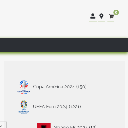
0
150
Copa América 2024
150
producten
1221
UEFA Euro 2024
1221
producten
13
Albanië EK 2024
13