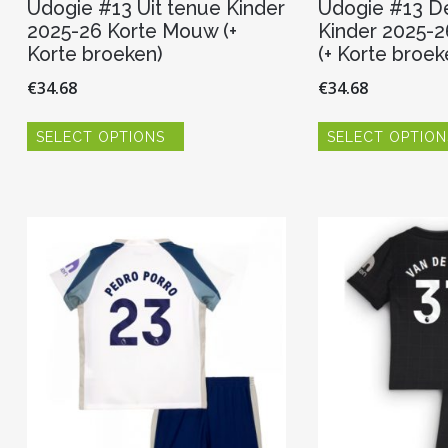
Udogie #13 Uit tenue Kinder
Udogie #13 D
2025-26 Korte Mouw (+
Kinder 2025-
Korte broeken)
(+ Korte broek
€
34.68
€
34.68
Dit
SELECT OPTIONS
SELECT OPTION
product
heeft
meerdere
variaties.
Deze
optie
kan
gekozen
worden
op
de
productpagina