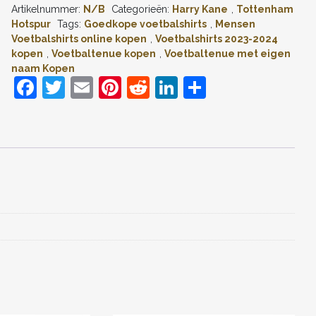
Artikelnummer:
N/B
Categorieën:
Harry Kane
,
Tottenham
#10
THUIS
Hotspur
Tags:
Goedkope voetbalshirts
,
Mensen
TENUE
Voetbalshirts online kopen
,
Voetbalshirts 2023-2024
MENSEN
kopen
,
Voetbaltenue kopen
,
Voetbaltenue met eigen
2023-
naam Kopen
24
F
T
E
Pi
R
Li
D
KORTE
MOUW
a
w
m
nt
e
n
el
AANTAL
c
itt
ai
er
d
k
e
e
er
l
e
di
e
n
b
st
t
dI
o
n
o
k