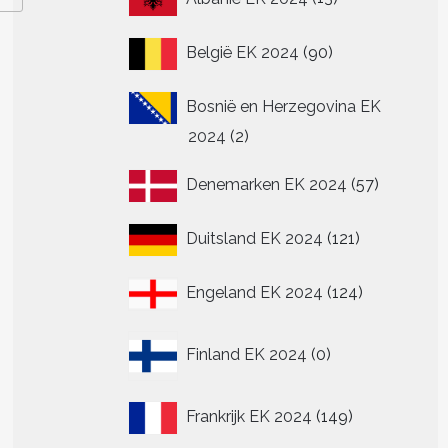
producten
90
België EK 2024
90
producten
Bosnië en Herzegovina EK
2
2024
2
producten
57
Denemarken EK 2024
57
producte
121
Duitsland EK 2024
121
producten
124
Engeland EK 2024
124
producten
0
Finland EK 2024
0
producten
149
Frankrijk EK 2024
149
producten