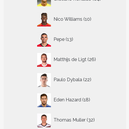
producten
10
Nico Williams
10
producten
13
Pepe
13
producten
26
Matthijs de Ligt
26
producten
22
Paulo Dybala
22
producten
18
Eden Hazard
18
producten
32
Thomas Muller
32
producten