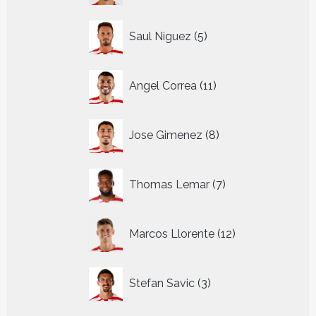
5
Saul Niguez
5
producten
11
Angel Correa
11
producten
8
Jose Gimenez
8
producten
7
Thomas Lemar
7
producten
12
Marcos Llorente
12
producten
3
Stefan Savic
3
producten