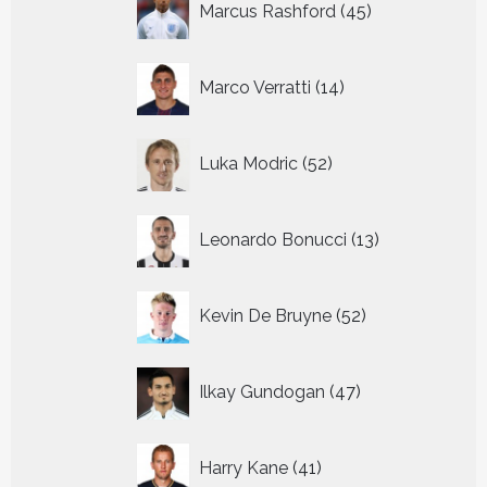
Marcus Rashford
45
producten
14
Marco Verratti
14
producten
52
Luka Modric
52
producten
13
Leonardo Bonucci
13
producten
52
Kevin De Bruyne
52
producten
47
Ilkay Gundogan
47
producten
41
Harry Kane
41
producten