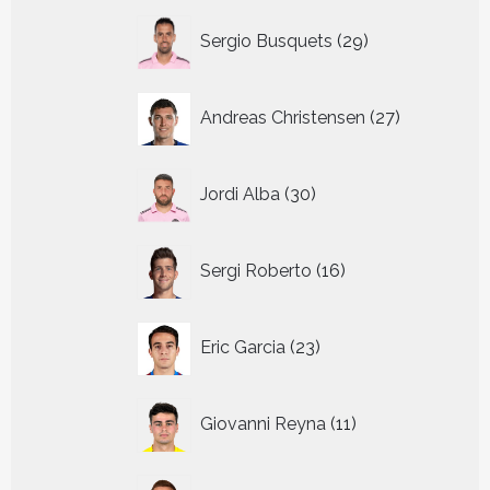
29
Sergio Busquets
29
producten
27
Andreas Christensen
27
producten
30
Jordi Alba
30
producten
16
Sergi Roberto
16
producten
23
Eric Garcia
23
producten
11
Giovanni Reyna
11
producten
14