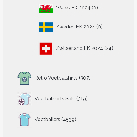
0
Wales EK 2024
0
producten
0
Zweden EK 2024
0
producten
24
Zwitserland EK 2024
24
producten
307
Retro Voetbalshirts
307
producten
319
Voetbalshirts Sale
319
producten
4539
Voetballers
4539
producten