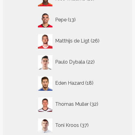
producten
13
Pepe
13
producten
26
Matthijs de Ligt
26
producten
22
Paulo Dybala
22
producten
18
Eden Hazard
18
producten
32
Thomas Muller
32
producten
37
Toni Kroos
37
producten