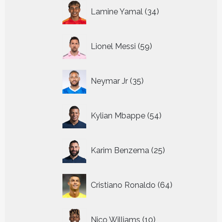
34
Lamine Yamal
34
producten
59
Lionel Messi
59
producten
35
Neymar Jr
35
producten
54
Kylian Mbappe
54
producten
25
Karim Benzema
25
producten
64
Cristiano Ronaldo
64
producten
10
Nico Williams
10