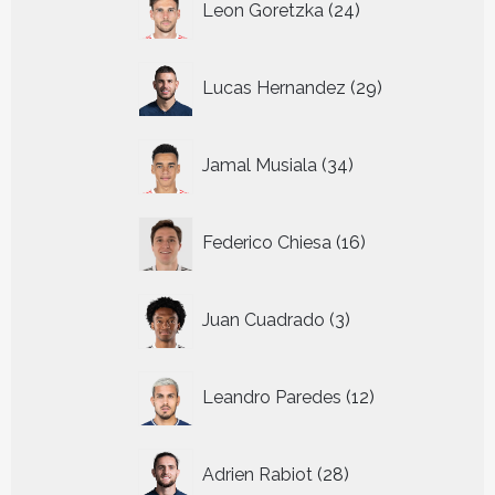
Leon Goretzka
24
producten
29
Lucas Hernandez
29
producten
34
Jamal Musiala
34
producten
16
Federico Chiesa
16
producten
3
Juan Cuadrado
3
producten
12
Leandro Paredes
12
producten
28
Adrien Rabiot
28
producten