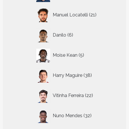
21
Manuel Locatelli
21
producten
6
Danilo
6
producten
5
Moise Kean
5
producten
38
Harry Maguire
38
producten
22
Vitinha Ferreira
22
producten
32
Nuno Mendes
32
producten