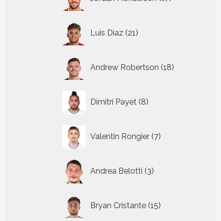
producten
21
Luis Diaz
21
producten
18
Andrew Robertson
18
producten
8
Dimitri Payet
8
producten
7
Valentin Rongier
7
producten
3
Andrea Belotti
3
producten
15
Bryan Cristante
15
producten