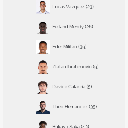
23
Lucas Vazquez
23
producten
26
Ferland Mendy
26
producten
39
Eder Militao
39
producten
9
Zlatan Ibrahimovic
9
producten
5
Davide Calabria
5
producten
35
Theo Hernandez
35
producten
43
Bukayo Saka
43