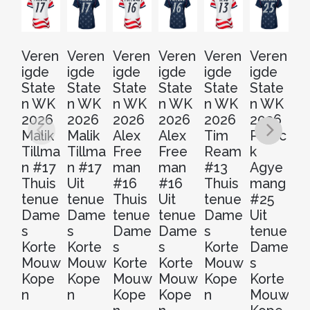
Veren
Veren
Veren
Veren
Veren
Veren
V
igde
igde
igde
igde
igde
igde
ig
State
State
State
State
State
State
St
n WK
n WK
n WK
n WK
n WK
n WK
n
2026
2026
2026
2026
2026
2026
2
Malik
Malik
Alex
Alex
Tim
Patric
T
Tillma
Tillma
Free
Free
Ream
k
R
n #17
n #17
man
man
#13
Agye
#
Thuis
Uit
#16
#16
Thuis
mang
Ui
tenue
tenue
Thuis
Uit
tenue
#25
t
Dame
Dame
tenue
tenue
Dame
Uit
D
s
s
Dame
Dame
s
tenue
s
Korte
Korte
s
s
Korte
Dame
Ko
Mouw
Mouw
Korte
Korte
Mouw
s
M
Kope
Kope
Mouw
Mouw
Kope
Korte
K
n
n
Kope
Kope
n
Mouw
n