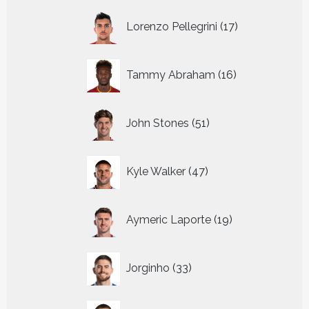
17
Lorenzo Pellegrini
17
producten
16
Tammy Abraham
16
producten
51
John Stones
51
producten
47
Kyle Walker
47
producten
19
Aymeric Laporte
19
producten
33
Jorginho
33
producten
25