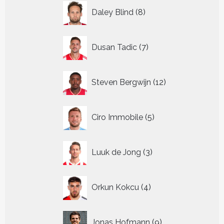
8
Daley Blind
8
producten
7
Dusan Tadic
7
producten
12
Steven Bergwijn
12
producten
5
Ciro Immobile
5
producten
3
Luuk de Jong
3
producten
4
Orkun Kokcu
4
producten
9
Jonas Hofmann
9