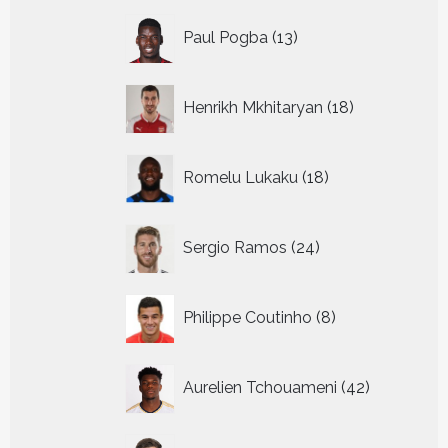
13
Paul Pogba
13
producten
18
Henrikh Mkhitaryan
18
producten
18
Romelu Lukaku
18
producten
24
Sergio Ramos
24
producten
8
Philippe Coutinho
8
producten
42
Aurelien Tchouameni
42
producten
24