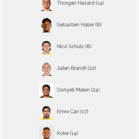
Thorgan Hazard
14
producten
8
Sebastien Haller
8
producten
8
Nico Schulz
8
producten
22
Julian Brandt
22
producten
24
Donyell Malen
24
producten
17
Emre Can
17
producten
14
Koke
14
producten