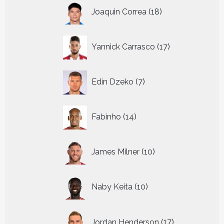
18
Joaquin Correa
18
producten
17
Yannick Carrasco
17
producten
7
Edin Dzeko
7
producten
14
Fabinho
14
producten
10
James Milner
10
producten
10
Naby Keita
10
producten
17
Jordan Henderson
17