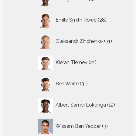
producten
28
Emile Smith Rowe
28
producten
31
Oleksandr Zinchenko
31
producten
21
Kieran Tierney
21
producten
31
Ben White
31
producten
12
Albert Sambi Lokonga
12
producte
3
Wissam Ben Yedder
3
producten