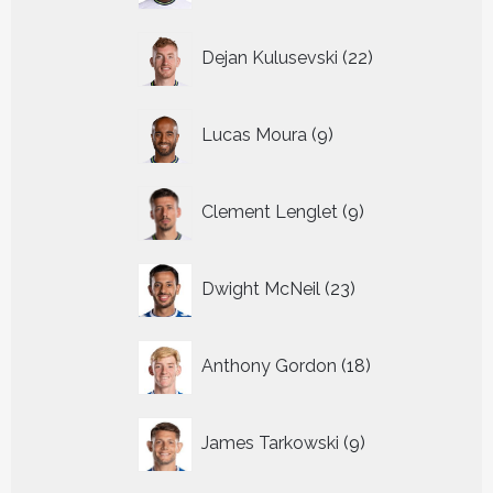
22
Dejan Kulusevski
22
producten
9
Lucas Moura
9
producten
9
Clement Lenglet
9
producten
23
Dwight McNeil
23
producten
18
Anthony Gordon
18
producten
9
James Tarkowski
9
producten