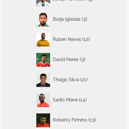
producten
3
Borja Iglesias
3
producten
12
Ruben Neves
12
producten
3
David Neres
3
producten
21
Thiago Silva
21
producten
14
Sadio Mane
14
producten
13
Roberto Firmino
13
producten