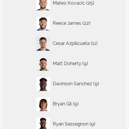
Mateo Kovacic
25
producten
22
Reece James
22
producten
11
Cesar Azpilicueta
11
producten
9
Matt Doherty
9
producten
9
Davinson Sanchez
9
producten
9
Bryan Gil
9
producten
9
Ryan Sessegnon
9
producten