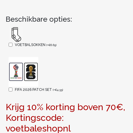
Beschikbare opties:
VOETBALSOKKEN
(
+
€
6.65
)
FIFA 2026 PATCH SET
(
+
€
4.55
)
Krijg 10% korting boven 70€,
Kortingscode:
voetbaleshopnl