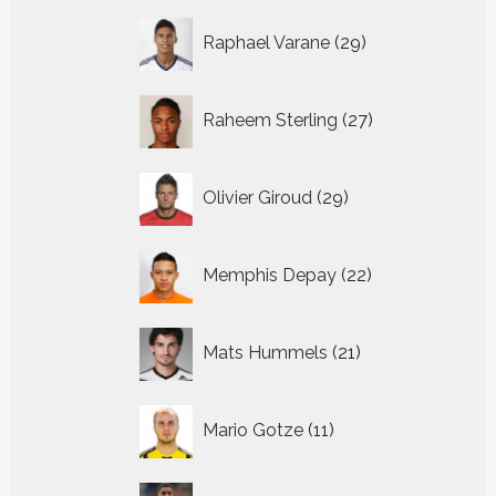
29
Raphael Varane
29
producten
27
Raheem Sterling
27
producten
29
Olivier Giroud
29
producten
22
Memphis Depay
22
producten
21
Mats Hummels
21
producten
11
Mario Gotze
11
producten
45